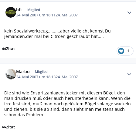
Autor-Statistiken
hft
Mitglied
24. Mai 2007 um 18:11
24. Mai 2007
kein Spezialwerkzeug..........aber vielleicht kennst Du
jemanden,der mal bei Citroen geschraubt hat.....
Zitat
1
Autor-Statistiken
Marbo
Mitglied
24. Mai 2007 um 18:13
24. Mai 2007
Die sind wie Enspritzanlagenstecker mit diesem Bügel, den
man drücken muß oder auch herunterhebeln kann. Wenn die
irre fest sind, muß man nach gelöstem Bügel solange wackeln
und ziehen, bis sie ab sind, dann sieht man meistens auch
schon das Problem.
Zitat