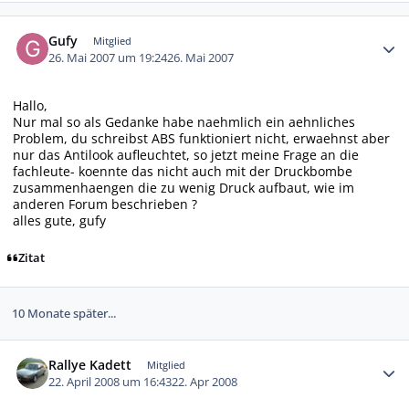
Autor-Statistiken
Gufy
Mitglied
26. Mai 2007 um 19:24
26. Mai 2007
Hallo,
Nur mal so als Gedanke habe naehmlich ein aehnliches
Problem, du schreibst ABS funktioniert nicht, erwaehnst aber
nur das Antilook aufleuchtet, so jetzt meine Frage an die
fachleute- koennte das nicht auch mit der Druckbombe
zusammenhaengen die zu wenig Druck aufbaut, wie im
anderen Forum beschrieben ?
alles gute, gufy
Zitat
10 Monate später...
Autor-Statistiken
Rallye Kadett
Mitglied
22. April 2008 um 16:43
22. Apr 2008