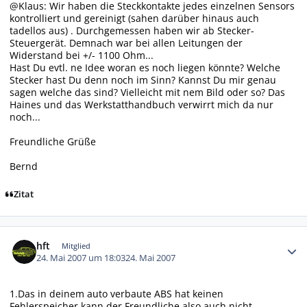
@Klaus: Wir haben die Steckkontakte jedes einzelnen Sensors
kontrolliert und gereinigt (sahen darüber hinaus auch
tadellos aus) . Durchgemessen haben wir ab Stecker-
Steuergerät. Demnach war bei allen Leitungen der
Widerstand bei +/- 1100 Ohm...
Hast Du evtl. ne Idee woran es noch liegen könnte? Welche
Stecker hast Du denn noch im Sinn? Kannst Du mir genau
sagen welche das sind? Vielleicht mit nem Bild oder so? Das
Haines und das Werkstatthandbuch verwirrt mich da nur
noch...
Freundliche Grüße
Bernd
Zitat
Autor-Statistiken
hft
Mitglied
24. Mai 2007 um 18:03
24. Mai 2007
1.Das in deinem auto verbaute ABS hat keinen
Fehlerspeicher,kann der Freundliche also auch nicht