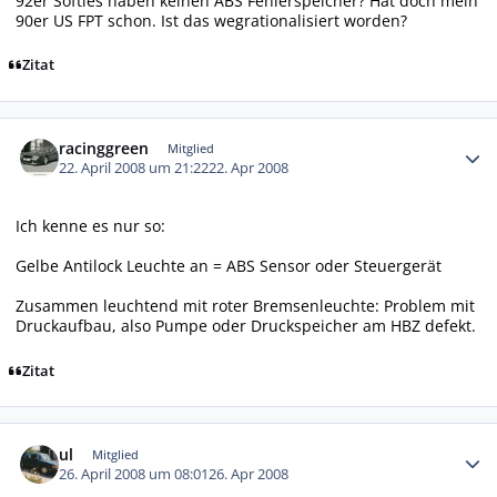
92er Softies haben keinen ABS Fehlerspeicher? Hat doch mein
90er US FPT schon. Ist das wegrationalisiert worden?
Zitat
Autor-Statistiken
racinggreen
Mitglied
22. April 2008 um 21:22
22. Apr 2008
Ich kenne es nur so:
Gelbe Antilock Leuchte an = ABS Sensor oder Steuergerät
Zusammen leuchtend mit roter Bremsenleuchte: Problem mit
Druckaufbau, also Pumpe oder Druckspeicher am HBZ defekt.
Zitat
Autor-Statistiken
ul
Mitglied
26. April 2008 um 08:01
26. Apr 2008