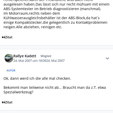
ausgelesen haben.Das lässt sich nur recht mühsam mit einem
ABS-Systemtester im Betrieb diagnostizieren (manchmal).
Im Motorraum,rechts neben dem
Kühlwasserausgleichsbehälter ist der ABS-Block,da hat´s
einige Kompaktstecker,die gelegentlich zu Kontaktproblemen
neigen.Alle abziehen, reinigen etc.
Zitat
Autor-Statistiken
Rallye Kadett
Mitglied
24. Mai 2007 um 18:09
24. Mai 2007
AUTOR
Ok, dann werd ich die alle mal checken.
Bekommt man teilweise nicht ab... Braucht man da z.T. etwa
Spezialwerkzeug?
Zitat