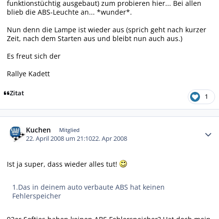
funktionstüchtig ausgebaut) zum probieren hier... Bei allen
blieb die ABS-Leuchte an... *wunder*.
Nun denn die Lampe ist wieder aus (sprich geht nach kurzer
Zeit, nach dem Starten aus und bleibt nun auch aus.)
Es freut sich der
Rallye Kadett
Zitat
1
Autor-Statistiken
Kuchen
Mitglied
22. April 2008 um 21:10
22. Apr 2008
Ist ja super, dass wieder alles tut!
1.Das in deinem auto verbaute ABS hat keinen
Fehlerspeicher