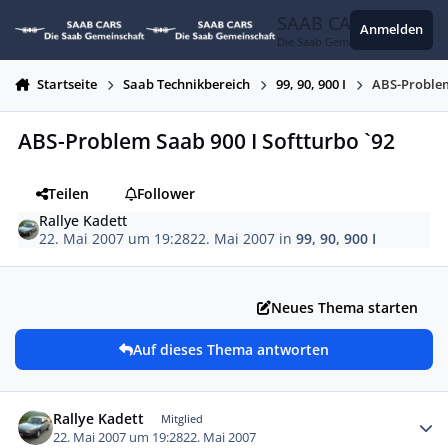
Zum Inhalt springen
SAAB CARS
Anmelden
Die Saab Gemeinschaft
Startseite
Saab Technikbereich
99, 90, 900 I
ABS-Problem
ABS-Problem Saab 900 I Softturbo `92
Teilen
Follower
Rallye Kadett
22. Mai 2007 um 19:28
22. Mai 2007
in
99, 90, 900 I
Neues Thema starten
Auf dieses Thema antworten
Autor-Statistiken
Rallye Kadett
Mitglied
22. Mai 2007 um 19:28
22. Mai 2007