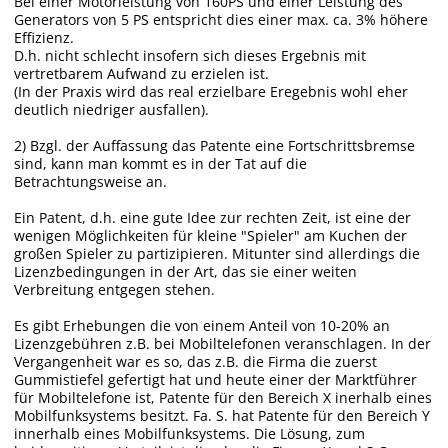
Bei einer Motorleistung von 160PS und einer Leistung des
Generators von 5 PS entspricht dies einer max. ca. 3% höhere
Effizienz.
D.h. nicht schlecht insofern sich dieses Ergebnis mit
vertretbarem Aufwand zu erzielen ist.
(In der Praxis wird das real erzielbare Eregebnis wohl eher
deutlich niedriger ausfallen).
2) Bzgl. der Auffassung das Patente eine Fortschrittsbremse
sind, kann man kommt es in der Tat auf die
Betrachtungsweise an.
Ein Patent, d.h. eine gute Idee zur rechten Zeit, ist eine der
wenigen Möglichkeiten für kleine "Spieler" am Kuchen der
großen Spieler zu partizipieren. Mitunter sind allerdings die
Lizenzbedingungen in der Art, das sie einer weiten
Verbreitung entgegen stehen.
Es gibt Erhebungen die von einem Anteil von 10-20% an
Lizenzgebühren z.B. bei Mobiltelefonen veranschlagen. In der
Vergangenheit war es so, das z.B. die Firma die zuerst
Gummistiefel gefertigt hat und heute einer der Marktführer
für Mobiltelefone ist, Patente für den Bereich X inerhalb eines
Mobilfunksystems besitzt. Fa. S. hat Patente für den Bereich Y
innerhalb eines Mobilfunksystems. Die Lösung, zum