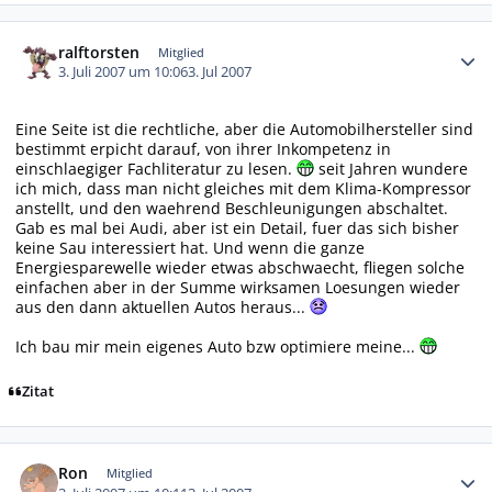
Autor-Statistiken
ralftorsten
Mitglied
3. Juli 2007 um 10:06
3. Jul 2007
Eine Seite ist die rechtliche, aber die Automobilhersteller sind
bestimmt erpicht darauf, von ihrer Inkompetenz in
einschlaegiger Fachliteratur zu lesen.
seit Jahren wundere
ich mich, dass man nicht gleiches mit dem Klima-Kompressor
anstellt, und den waehrend Beschleunigungen abschaltet.
Gab es mal bei Audi, aber ist ein Detail, fuer das sich bisher
keine Sau interessiert hat. Und wenn die ganze
Energiesparewelle wieder etwas abschwaecht, fliegen solche
einfachen aber in der Summe wirksamen Loesungen wieder
aus den dann aktuellen Autos heraus...
Ich bau mir mein eigenes Auto bzw optimiere meine...
Zitat
Autor-Statistiken
Ron
Mitglied