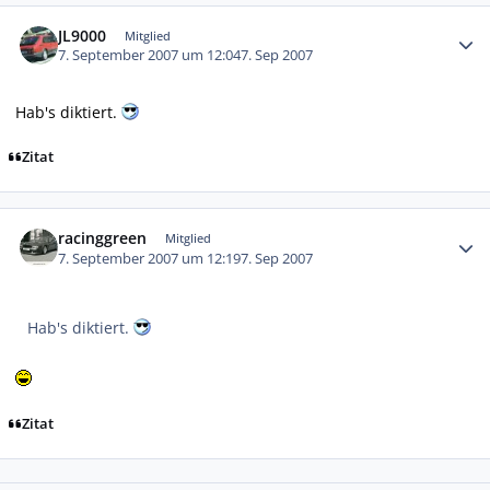
Autor-Statistiken
JL9000
Mitglied
7. September 2007 um 12:04
7. Sep 2007
Hab's diktiert.
Zitat
Autor-Statistiken
racinggreen
Mitglied
7. September 2007 um 12:19
7. Sep 2007
Hab's diktiert.
Zitat