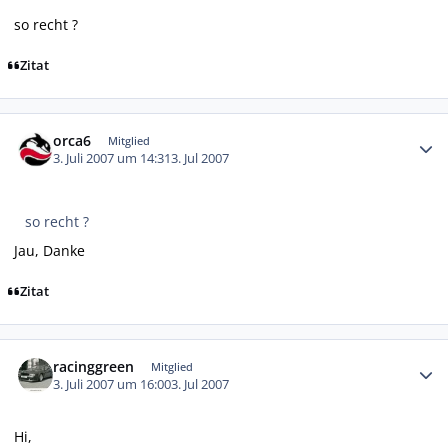
so recht ?
Zitat
Autor-Statistiken
orca6
Mitglied
3. Juli 2007 um 14:31
3. Jul 2007
so recht ?
Jau, Danke
Zitat
Autor-Statistiken
racinggreen
Mitglied
3. Juli 2007 um 16:00
3. Jul 2007
Hi,