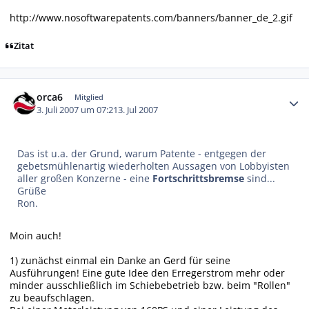
http://www.nosoftwarepatents.com/banners/banner_de_2.gif
Zitat
Autor-Statistiken
orca6
Mitglied
3. Juli 2007 um 07:21
3. Jul 2007
Das ist u.a. der Grund, warum Patente - entgegen der
gebetsmühlenartig wiederholten Aussagen von Lobbyisten
aller großen Konzerne - eine
Fortschrittsbremse
sind...
Grüße
Ron.
Moin auch!
1) zunächst einmal ein Danke an Gerd für seine
Ausführungen! Eine gute Idee den Erregerstrom mehr oder
minder ausschließlich im Schiebebetrieb bzw. beim "Rollen"
zu beaufschlagen.