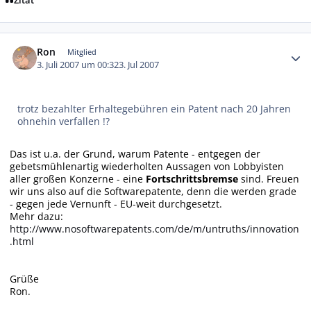
Zitat
Autor-Statistiken
Ron
Mitglied
3. Juli 2007 um 00:32
3. Jul 2007
trotz bezahlter Erhaltegebühren ein Patent nach 20 Jahren
ohnehin verfallen !?
Das ist u.a. der Grund, warum Patente - entgegen der
gebetsmühlenartig wiederholten Aussagen von Lobbyisten
aller großen Konzerne - eine
Fortschrittsbremse
sind. Freuen
wir uns also auf die Softwarepatente, denn die werden grade
- gegen jede Vernunft - EU-weit durchgesetzt.
Mehr dazu:
http://www.nosoftwarepatents.com/de/m/untruths/innovation
.html
Grüße
Ron.