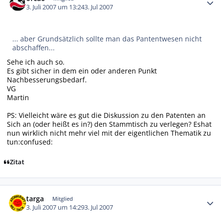
3. Juli 2007 um 13:24
3. Jul 2007
... aber Grundsätzlich sollte man das Pantentwesen nicht
abschaffen...
Sehe ich auch so.
Es gibt sicher in dem ein oder anderen Punkt
Nachbesserungsbedarf.
VG
Martin
PS: Vielleicht wäre es gut die Diskussion zu den Patenten an
Sich an (oder heißt es in?) den Stammtisch zu verlegen? Eshat
nun wirklich nicht mehr viel mit der eigentlichen Thematik zu
tun:confused:
Zitat
Autor-Statistiken
targa
Mitglied
3. Juli 2007 um 14:29
3. Jul 2007