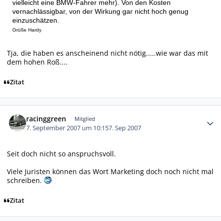
vielleicht eine BMW-Fahrer mehr). Von den Kosten
vernachlässigbar, von der Wirkung gar nicht hoch genug
einzuschätzen.
Grüße Hardy
Tja, die haben es anscheinend nicht nötig.....wie war das mit
dem hohen Roß....
Zitat
Autor-Statistiken
racinggreen
Mitglied
7. September 2007 um 10:15
7. Sep 2007
Seit doch nicht so anspruchsvoll.
Viele Juristen können das Wort Marketing doch noch nicht mal
schreiben.
Zitat