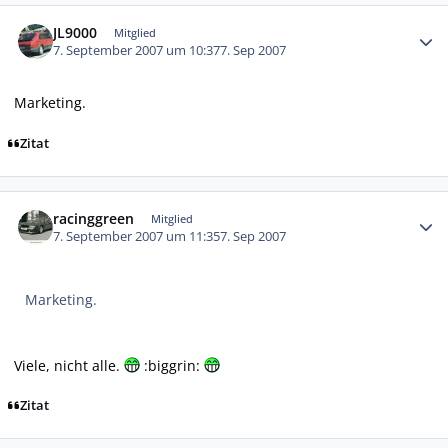
Autor-Statistiken
JL9000
Mitglied
7. September 2007 um 10:37
7. Sep 2007
Marketing.
Zitat
Autor-Statistiken
racinggreen
Mitglied
7. September 2007 um 11:35
7. Sep 2007
Marketing.
Viele, nicht alle.
:biggrin:
Zitat