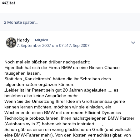
Zitat
2 Monate später...
Autor-Statistiken
Hardy
Mitglied
7. September 2007 um 07:51
7. Sep 2007
Noch mal ein bißchen drüber nachgedacht:
Eigentlich hat sich die Firma BMW da eine Riesen-Chance
rausgehen lassen.
Statt des „Kanzleitrosts“ hätten die ihr Schreiben doch
folgendermaßen ergänzen können:
„Leider ist Ihr Patent sein gut 20 Jahren abgelaufen .... es
bestehen also keine Ansprüche mehr ...
Wenn Sie die Umsetzung Ihrer Idee im Großserienbau gerne
kennen lernen möchten, möchten wir sie einladen, ein
Wochenende einen BMW mit der neuen Efficient Dynamics
Technologie probezufahren. Ihren nächstgelegenen BMW Partner
(Autohaus xy in Z) haben wir bereits instruiert .... „
Schon gäb es einen ein wenig glücklicheren Grufti (und vielleicht
eine BMW-Fahrer mehr). Von den Kosten vernachlässigbar, von