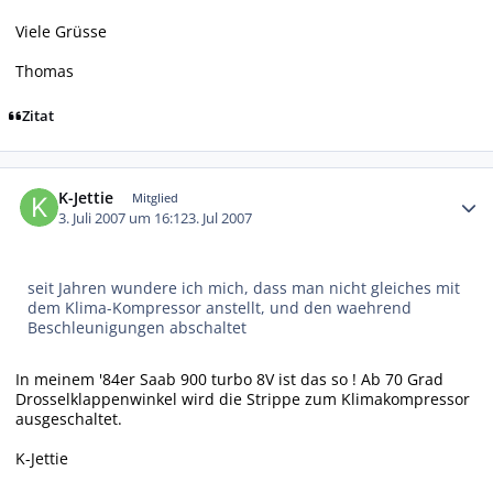
Viele Grüsse
Thomas
Zitat
Autor-Statistiken
K-Jettie
Mitglied
3. Juli 2007 um 16:12
3. Jul 2007
seit Jahren wundere ich mich, dass man nicht gleiches mit
dem Klima-Kompressor anstellt, und den waehrend
Beschleunigungen abschaltet
In meinem '84er Saab 900 turbo 8V ist das so ! Ab 70 Grad
Drosselklappenwinkel wird die Strippe zum Klimakompressor
ausgeschaltet.
K-Jettie