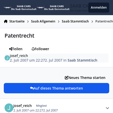
Zum Inhalt springen
SAAB CARS
Anmelden
Die Saab Gemeinschaft
Startseite
Saab Allgemein
Saab Stammtisch
Patentrech
Patentrecht
Teilen
Follower
josef_reich
2. Juli 2007 um 22:27
2. Jul 2007
in
Saab Stammtisch
Neues Thema starten
Auf dieses Thema antworten
Autor-Statistiken
josef_reich
Mitglied
2. Juli 2007 um 22:27
2. Jul 2007