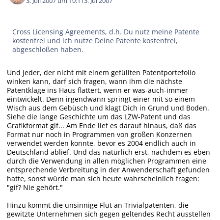
3. Juli 2007 um 10:11
3. Jul 2007
Cross Licensing Agreements, d.h. Du nutz meine Patente
kostenfrei und ich nutze Deine Patente kostenfrei,
abgeschloßen haben.
Und jeder, der nicht mit einem gefüllten Patentportefolio
winken kann, darf sich fragen, wann ihm die nächste
Patentklage ins Haus flattert, wenn er was-auch-immer
eintwickelt. Denn irgendwann springt einer mit so einem
Wisch aus dem Gebüsch und klagt Dich in Grund und Boden.
Siehe die lange Geschichte um das LZW-Patent und das
Grafikformat gif... Am Ende lief es darauf hinaus, daß das
Format nur noch in Programmen von großen Konzernen
verwendet werden konnte, bevor es 2004 endlich auch in
Deutschland ablief. Und das natürlich erst, nachdem es eben
durch die Verwendung in allen möglichen Programmen eine
entsprechende Verbreitung in der Anwenderschaft gefunden
hatte, sonst würde man sich heute wahrscheinlich fragen:
"gif? Nie gehört."
Hinzu kommt die unsinnige Flut an Trivialpatenten, die
gewitzte Unternehmen sich gegen geltendes Recht ausstellen