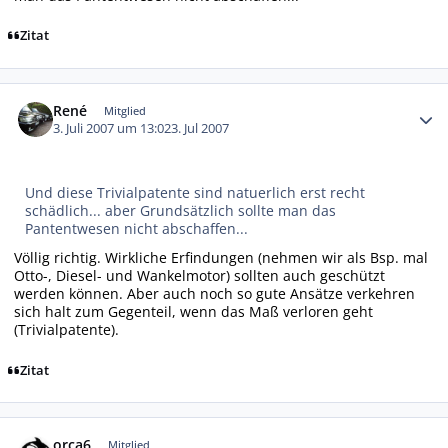
Zitat
Autor-Statistiken
René
Mitglied
3. Juli 2007 um 13:02
3. Jul 2007
Und diese Trivialpatente sind natuerlich erst recht
schädlich... aber Grundsätzlich sollte man das
Pantentwesen nicht abschaffen...
Völlig richtig. Wirkliche Erfindungen (nehmen wir als Bsp. mal
Otto-, Diesel- und Wankelmotor) sollten auch geschützt
werden können. Aber auch noch so gute Ansätze verkehren
sich halt zum Gegenteil, wenn das Maß verloren geht
(Trivialpatente).
Zitat
Autor-Statistiken
orca6
Mitglied