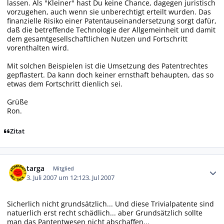
lassen. Als "Kleiner" hast Du keine Chance, dagegen juristisch
vorzugehen, auch wenn sie unberechtigt erteilt wurden. Das
finanzielle Risiko einer Patentauseinandersetzung sorgt dafür,
daß die betreffende Technologie der Allgemeinheit und damit
dem gesamtgesellschaftlichen Nutzen und Fortschritt
vorenthalten wird.
Mit solchen Beispielen ist die Umsetzung des Patentrechtes
gepflastert. Da kann doch keiner ernsthaft behaupten, das so
etwas dem Fortschritt dienlich sei.
Grüße
Ron.
Zitat
Autor-Statistiken
targa
Mitglied
3. Juli 2007 um 12:12
3. Jul 2007
Sicherlich nicht grundsätzlich... Und diese Trivialpatente sind
natuerlich erst recht schädlich... aber Grundsätzlich sollte
man das Pantentwesen nicht abschaffen...