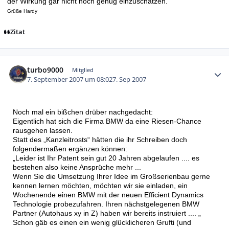
der Wirkung gar nicht hoch genug einzuschätzen.
Grüße Hardy
Zitat
Autor-Statistiken
turbo9000
Mitglied
7. September 2007 um 08:02
7. Sep 2007
Noch mal ein bißchen drüber nachgedacht:
Eigentlich hat sich die Firma BMW da eine Riesen-Chance
rausgehen lassen.
Statt des „Kanzleitrosts“ hätten die ihr Schreiben doch
folgendermaßen ergänzen können:
„Leider ist Ihr Patent sein gut 20 Jahren abgelaufen .... es
bestehen also keine Ansprüche mehr ...
Wenn Sie die Umsetzung Ihrer Idee im Großserienbau gerne
kennen lernen möchten, möchten wir sie einladen, ein
Wochenende einen BMW mit der neuen Efficient Dynamics
Technologie probezufahren. Ihren nächstgelegenen BMW
Partner (Autohaus xy in Z) haben wir bereits instruiert .... „
Schon gäb es einen ein wenig glücklicheren Grufti (und