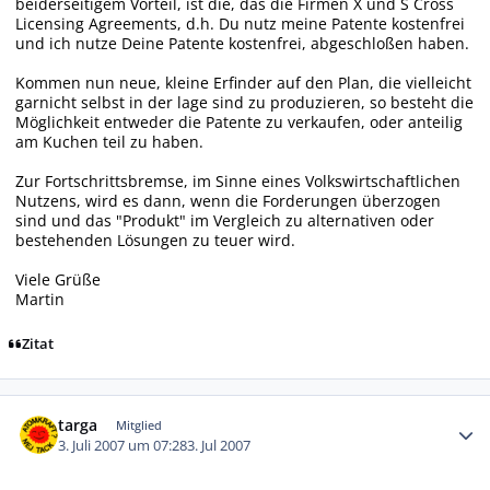
beiderseitigem Vorteil, ist die, das die Firmen X und S Cross
Licensing Agreements, d.h. Du nutz meine Patente kostenfrei
und ich nutze Deine Patente kostenfrei, abgeschloßen haben.
Kommen nun neue, kleine Erfinder auf den Plan, die vielleicht
garnicht selbst in der lage sind zu produzieren, so besteht die
Möglichkeit entweder die Patente zu verkaufen, oder anteilig
am Kuchen teil zu haben.
Zur Fortschrittsbremse, im Sinne eines Volkswirtschaftlichen
Nutzens, wird es dann, wenn die Forderungen überzogen
sind und das "Produkt" im Vergleich zu alternativen oder
bestehenden Lösungen zu teuer wird.
Viele Grüße
Martin
Zitat
Autor-Statistiken
targa
Mitglied
3. Juli 2007 um 07:28
3. Jul 2007