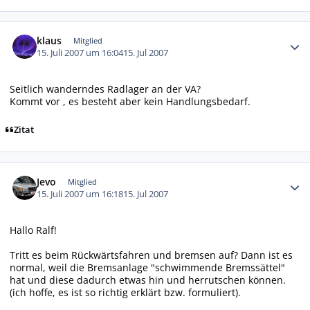
Autor-Statistiken
klaus
Mitglied
15. Juli 2007 um 16:04
15. Jul 2007
Seitlich wanderndes Radlager an der VA?
Kommt vor , es besteht aber kein Handlungsbedarf.
Zitat
Autor-Statistiken
Jevo
Mitglied
15. Juli 2007 um 16:18
15. Jul 2007
Hallo Ralf!
Tritt es beim Rückwärtsfahren und bremsen auf? Dann ist es
normal, weil die Bremsanlage "schwimmende Bremssättel"
hat und diese dadurch etwas hin und herrutschen können.
(ich hoffe, es ist so richtig erklärt bzw. formuliert).