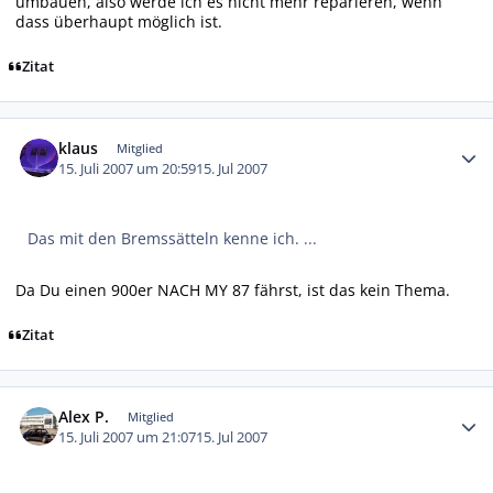
umbauen, also werde ich es nicht mehr reparieren, wenn
dass überhaupt möglich ist.
Zitat
Autor-Statistiken
klaus
Mitglied
15. Juli 2007 um 20:59
15. Jul 2007
Das mit den Bremssätteln kenne ich. ...
Da Du einen 900er NACH MY 87 fährst, ist das kein Thema.
Zitat
Autor-Statistiken
Alex P.
Mitglied
15. Juli 2007 um 21:07
15. Jul 2007