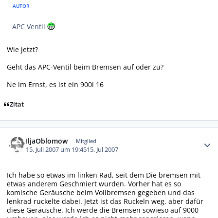
AUTOR
APC Ventil
Wie jetzt?
Geht das APC-Ventil beim Bremsen auf oder zu?
Ne im Ernst, es ist ein 900i 16
Zitat
Autor-Statistiken
IljaOblomow
Mitglied
15. Juli 2007 um 19:45
15. Jul 2007
Ich habe so etwas im linken Rad, seit dem Die bremsen mit
etwas anderem Geschmiert wurden. Vorher hat es so
komische Geräusche beim Vollbremsen gegeben und das
lenkrad ruckelte dabei. Jetzt ist das Ruckeln weg, aber dafür
diese Geräusche. Ich werde die Bremsen sowieso auf 9000