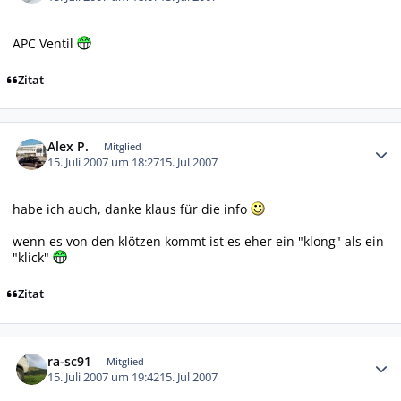
APC Ventil
Zitat
Autor-Statistiken
Alex P.
Mitglied
15. Juli 2007 um 18:27
15. Jul 2007
habe ich auch, danke klaus für die info
wenn es von den klötzen kommt ist es eher ein "klong" als ein
"klick"
Zitat
Autor-Statistiken
ra-sc91
Mitglied
15. Juli 2007 um 19:42
15. Jul 2007