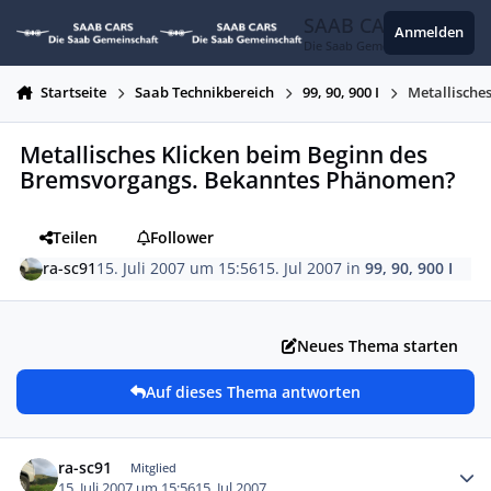
Zum Inhalt springen
SAAB CARS
Anmelden
Die Saab Gemeinschaft
Startseite
Saab Technikbereich
99, 90, 900 I
Metallische
Metallisches Klicken beim Beginn des
Bremsvorgangs. Bekanntes Phänomen?
Teilen
Follower
ra-sc91
15. Juli 2007 um 15:56
15. Jul 2007
in
99, 90, 900 I
Neues Thema starten
Auf dieses Thema antworten
Autor-Statistiken
ra-sc91
Mitglied
15. Juli 2007 um 15:56
15. Jul 2007