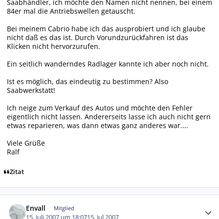
Saabhändler, ich möchte den Namen nicht nennen, bei einem
84er mal die Antriebswellen getauscht.
Bei meinem Cabrio habe ich das ausprobiert und ich glaube
nicht daß es das ist. Durch Vorundzurückfahren ist das
Klicken nicht hervorzurufen.
Ein seitlich wanderndes Radlager kannte ich aber noch nicht.
Ist es möglich, das eindeutig zu bestimmen? Also
Saabwerkstatt!
Ich neige zum Verkauf des Autos und möchte den Fehler
eigentlich nicht lassen. Andererseits lasse ich auch nicht gern
etwas reparieren, was dann etwas ganz anderes war....
Viele Grüße
Ralf
Zitat
Autor-Statistiken
Envall
Mitglied
15. Juli 2007 um 18:07
15. Jul 2007