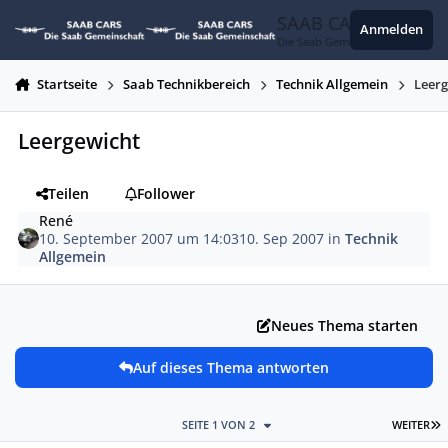
Zum Inhalt springen
SAAB CARS
Anmelden
Die Saab Gemeinschaft
Startseite
Saab Technikbereich
Technik Allgemein
Leer
Leergewicht
Teilen
Follower
René
10. September 2007 um 14:03
10. Sep 2007
in
Technik
Allgemein
Neues Thema starten
Auf dieses Thema antworten
L
SEITE 1 VON 2
WEITER