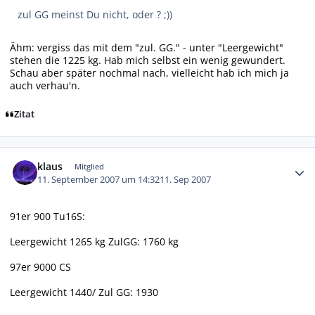
zul GG meinst Du nicht, oder ? ;))
Ähm: vergiss das mit dem "zul. GG." - unter "Leergewicht"
stehen die 1225 kg. Hab mich selbst ein wenig gewundert.
Schau aber später nochmal nach, vielleicht hab ich mich ja
auch verhau'n.
Zitat
Autor-Statistiken
klaus
Mitglied
11. September 2007 um 14:32
11. Sep 2007
91er 900 Tu16S:
Leergewicht 1265 kg ZulGG: 1760 kg
97er 9000 CS
Leergewicht 1440/ Zul GG: 1930