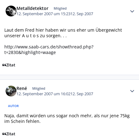
Autor-Statistiken
Metalldetektor
Mitglied
12. September 2007 um 15:23
12. Sep 2007
Laut dem Fred hier haben wir uns eher um Übergewicht
unserer A u t o s zu sorgen. . .
http://www.saab-cars.de/showthread.php?
t=2830&highlight=waage
Zitat
Autor-Statistiken
René
Mitglied
12. September 2007 um 16:02
12. Sep 2007
AUTOR
NaJa, damit würden uns sogar noch mehr, als nur jene 75kg
im Schein fehlen.
Zitat