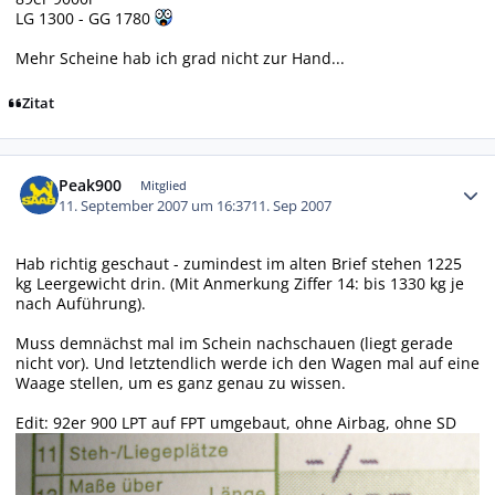
LG 1300 - GG 1780
Mehr Scheine hab ich grad nicht zur Hand...
Zitat
Autor-Statistiken
Peak900
Mitglied
11. September 2007 um 16:37
11. Sep 2007
Hab richtig geschaut - zumindest im alten Brief stehen 1225
kg Leergewicht drin. (Mit Anmerkung Ziffer 14: bis 1330 kg je
nach Auführung).
Muss demnächst mal im Schein nachschauen (liegt gerade
nicht vor). Und letztendlich werde ich den Wagen mal auf eine
Waage stellen, um es ganz genau zu wissen.
Edit: 92er 900 LPT auf FPT umgebaut, ohne Airbag, ohne SD