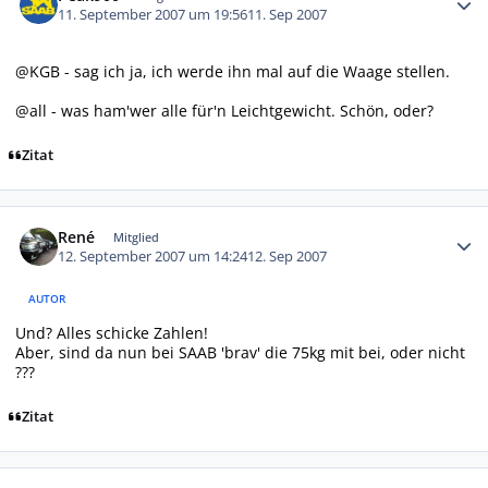
11. September 2007 um 19:56
11. Sep 2007
@KGB - sag ich ja, ich werde ihn mal auf die Waage stellen.
@all - was ham'wer alle für'n Leichtgewicht. Schön, oder?
Zitat
Autor-Statistiken
René
Mitglied
12. September 2007 um 14:24
12. Sep 2007
AUTOR
Und? Alles schicke Zahlen!
Aber, sind da nun bei SAAB 'brav' die 75kg mit bei, oder nicht
???
Zitat
Autor-Statistiken