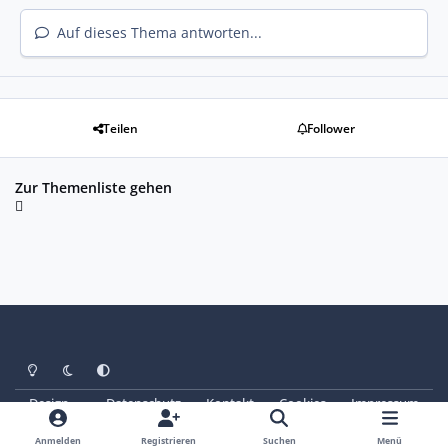
Auf dieses Thema antworten...
Teilen
Follower
Zur Themenliste gehen
Heller Modus
Dunkler Modus
Systemeinstellung
Design
Datenschutz
Kontakt
Cookies
Impressum
© Copyright 2025 - SAABoteure e. V.
Powered by
Invision Community
Anmelden
Registrieren
Suchen
Menü