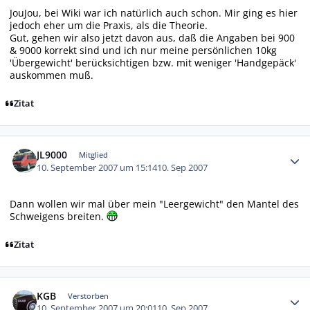
JouJou, bei Wiki war ich natürlich auch schon. Mir ging es hier
jedoch eher um die Praxis, als die Theorie.
Gut, gehen wir also jetzt davon aus, daß die Angaben bei 900
& 9000 korrekt sind und ich nur meine persönlichen 10kg
'Übergewicht' berücksichtigen bzw. mit weniger 'Handgepäck'
auskommen muß.
Zitat
Autor-Statistiken
JL9000
Mitglied
10. September 2007 um 15:14
10. Sep 2007
Dann wollen wir mal über mein "Leergewicht" den Mantel des
Schweigens breiten.
Zitat
Autor-Statistiken
KGB
Verstorben
10. September 2007 um 20:01
10. Sep 2007