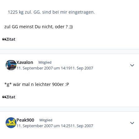
1225 kg zul. GG. sind bei mir eingetragen.
zul GG meinst Du nicht, oder ? ;))
Zitat
Autor-Statistiken
Xavalon
Mitglied
11. September 2007 um 14:19
11. Sep 2007
*g* wär mal n leichter 900er :P
Zitat
Autor-Statistiken
Peak900
Mitglied
11. September 2007 um 14:25
11. Sep 2007