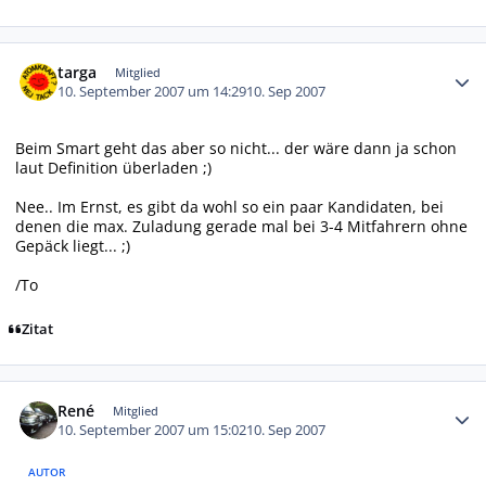
Autor-Statistiken
targa
Mitglied
10. September 2007 um 14:29
10. Sep 2007
Beim Smart geht das aber so nicht... der wäre dann ja schon
laut Definition überladen ;)
Nee.. Im Ernst, es gibt da wohl so ein paar Kandidaten, bei
denen die max. Zuladung gerade mal bei 3-4 Mitfahrern ohne
Gepäck liegt... ;)
/To
Zitat
Autor-Statistiken
René
Mitglied
10. September 2007 um 15:02
10. Sep 2007
AUTOR