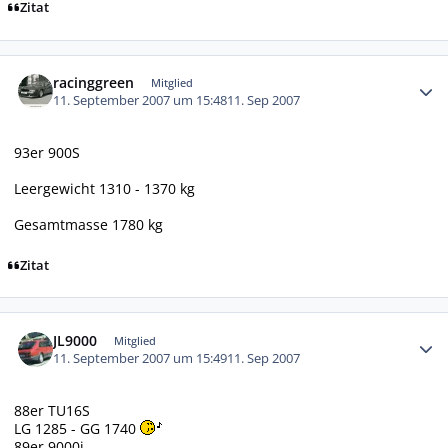
Zitat
Autor-Statistiken
racinggreen
Mitglied
11. September 2007 um 15:48
11. Sep 2007
93er 900S
Leergewicht 1310 - 1370 kg
Gesamtmasse 1780 kg
Zitat
Autor-Statistiken
JL9000
Mitglied
11. September 2007 um 15:49
11. Sep 2007
88er TU16S
LG 1285 - GG 1740
89er 9000i