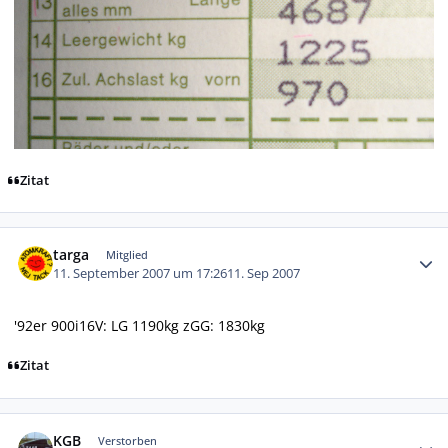
Zitat
Autor-Statistiken
targa
Mitglied
11. September 2007 um 17:26
11. Sep 2007
'92er 900i16V: LG 1190kg zGG: 1830kg
Zitat
Autor-Statistiken
KGB
Verstorben