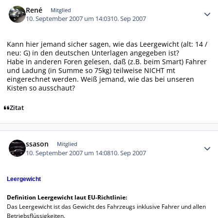
Autor-Statistiken
René
Mitglied
10. September 2007 um 14:03
10. Sep 2007
Kann hier jemand sicher sagen, wie das Leergewicht (alt: 14 /
neu: G) in den deutschen Unterlagen angegeben ist?
Habe in anderen Foren gelesen, daß (z.B. beim Smart) Fahrer
und Ladung (in Summe so 75kg) teilweise NICHT mt
eingerechnet werden. Weiß jemand, wie das bei unseren
Kisten so ausschaut?
Zitat
Autor-Statistiken
ssason
Mitglied
10. September 2007 um 14:08
10. Sep 2007
Leergewicht
Definition Leergewicht laut EU-Richtlinie:
Das Leergewicht ist das Gewicht des Fahrzeugs inklusive Fahrer und allen
Betriebsflüssigkeiten.