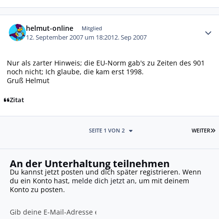
Autor-Statistiken
helmut-online
Mitglied
12. September 2007 um 18:20
12. Sep 2007
Nur als zarter Hinweis; die EU-Norm gab's zu Zeiten des 901
noch nicht; Ich glaube, die kam erst 1998.
Gruß Helmut
Zitat
L
SEITE 1 VON 2
WEITER
An der Unterhaltung teilnehmen
Du kannst jetzt posten und dich später registrieren. Wenn
du ein Konto hast,
melde dich jetzt an
, um mit deinem
Konto zu posten.