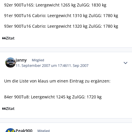
92er 900Tu16S: Leergewicht 1265 kg ZulGG: 1830 kg
91er 900Tu16 Cabrio: Leergewicht 1310 kg ZulGG: 1780 kg
93er 900Tu16 Cabrio: Leergewicht 1320 kg ZulGG: 1780 kg
Zitat
Autor-Statistiken
Janny
Mitglied
11. September 2007 um 17:46
11. Sep 2007
Um die Liste von klaus um einen Eintrag zu ergänzen:
84er 900Tu8: Leergewicht 1245 kg ZulGG: 1720 kg
Zitat
Autor-Statistiken
Peak900
Mitglied