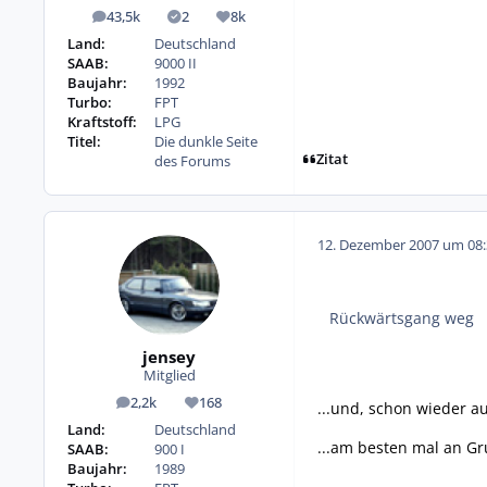
43,5k
2
8k
Beiträge
Lösungen
Reputation
Land:
Deutschland
SAAB:
9000 II
Baujahr:
1992
Turbo:
FPT
Kraftstoff:
LPG
Titel:
Die dunkle Seite
Zitat
des Forums
12. Dezember 2007 um 08:
Rückwärtsgang weg
jensey
Mitglied
2,2k
168
...und, schon wieder au
Beiträge
Reputation
Land:
Deutschland
...am besten mal an Gr
SAAB:
900 I
Baujahr:
1989