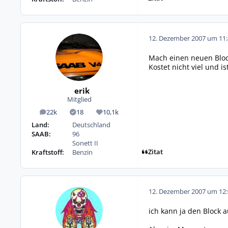
12. Dezember 2007 um 11:
Mach einen neuen Bloc
Kostet nicht viel und i
erik
Mitglied
22k
18
10,1k
Beiträge
Lösungen
Reputation
Land:
Deutschland
SAAB:
96
Sonett II
Zitat
Kraftstoff:
Benzin
12. Dezember 2007 um 12:
ich kann ja den Block 