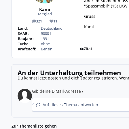
Aber im Moment muss i
"Spassmobil" (15t LKW 
Kami
Mitglied
Gruss
321
11
Beiträge
Reputation
Kami
Land:
Deutschland
SAAB:
9000 I
Baujahr:
1991
Turbo:
ohne
Zitat
Kraftstoff:
Benzin
An der Unterhaltung teilnehmen
Du kannst jetzt posten und dich später registrieren. Wen
Auf dieses Thema antworten...
Zur Themenliste gehen