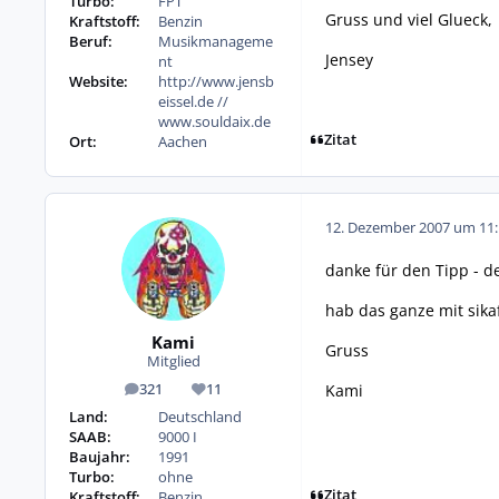
Turbo:
FPT
Gruss und viel Glueck,
Kraftstoff:
Benzin
Beruf:
Musikmanageme
Jensey
nt
Website:
http://www.jensb
eissel.de //
www.souldaix.de
Zitat
Ort:
Aachen
12. Dezember 2007 um 11:
danke für den Tipp - de
hab das ganze mit sika
Kami
Gruss
Mitglied
Kami
321
11
Beiträge
Reputation
Land:
Deutschland
SAAB:
9000 I
Baujahr:
1991
Turbo:
ohne
Zitat
Kraftstoff:
Benzin