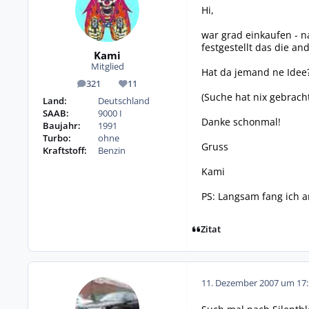
Hi,
war grad einkaufen - n
festgestellt das die a
Kami
Mitglied
Hat da jemand ne Idee
321
11
Beiträge
Reputation
(Suche hat nix gebracht
Land:
Deutschland
SAAB:
9000 I
Danke schonmal!
Baujahr:
1991
Turbo:
ohne
Gruss
Kraftstoff:
Benzin
Kami
PS: Langsam fang ich a
Zitat
11. Dezember 2007 um 17: