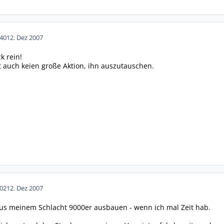
40
12. Dez 2007
k rein!
st auch keien große Aktion, ihn auszutauschen.
02
12. Dez 2007
aus meinem Schlacht 9000er ausbauen - wenn ich mal Zeit hab.