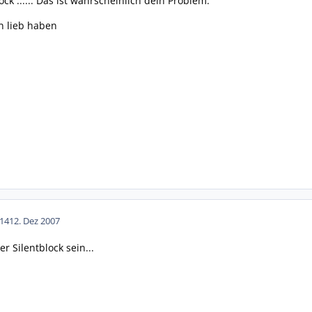
ck ...... Das ist wahrscheinlich dein Problem.
n lieb haben
14
12. Dez 2007
r Silentblock sein...