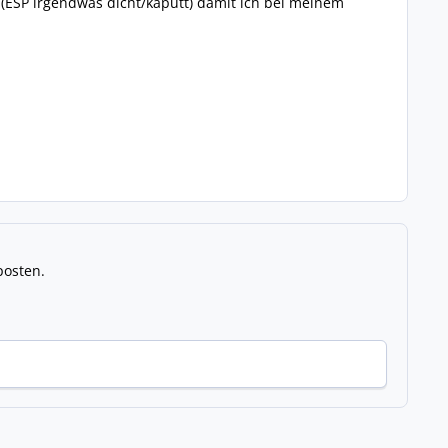
ESP irgendwas dicht/kaputt) damit ich bei meinem
posten.