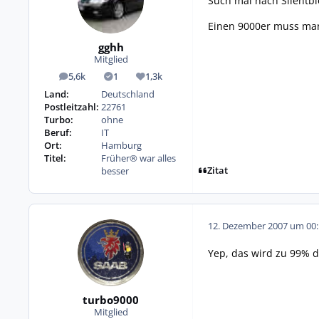
Such mal nach Silentblo
Einen 9000er muss ma
gghh
Mitglied
5,6k
1
1,3k
Beiträge
Lösungen
Reputation
Land:
Deutschland
Postleitzahl:
22761
Turbo:
ohne
Beruf:
IT
Ort:
Hamburg
Titel:
Früher® war alles
Zitat
besser
12. Dezember 2007 um 00:
Yep, das wird zu 99% de
turbo9000
Mitglied