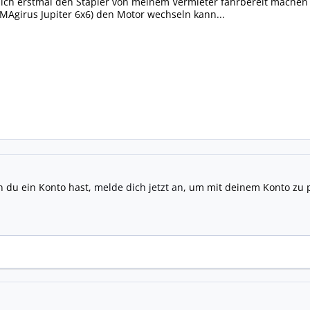
ch erstmal den Stapler von meinem Vermieter fahrbereit machen (
MAgirus Jupiter 6x6) den Motor wechseln kann...
n du ein Konto hast,
melde dich jetzt an
, um mit deinem Konto zu 