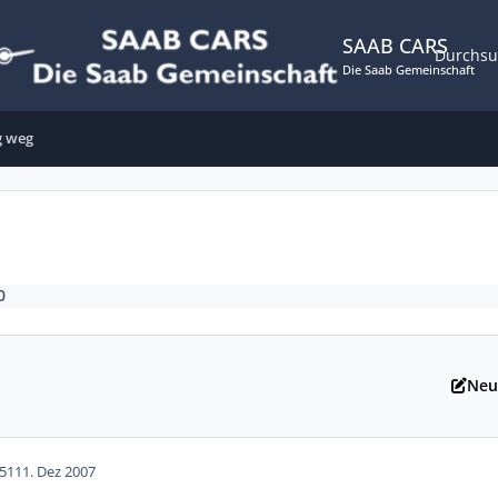
SAAB CARS
Durchs
Die Saab Gemeinschaft
g weg
0
Neu
51
11. Dez 2007