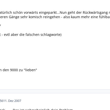
atürlich schön vorwärts eingeparkt...Nun geht der Rückwärtsgang 
nderen Gänge sehr komisch reingehen - also kaum mehr eine fühlbar
?
 - evtl aber die falschen schlagworte)
n den 9000 zu "lieben"
56
11. Dez 2007