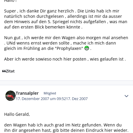
Hallo !
Super , ich danke Dir ganz herzlich . Die Links hab ich mir
natürlich schon durchgelesen , allerdings ist mir da ausser
dem Hinweis auf den 5. Spriegel nichts aufgefallen , was man
auf den ersten Blick bemerken könnte .
Nun gut , ich werde mir den Wagen also morgen mal ansehen
. UNd wenns ernst werden sollte , mache ich mich dann
gleich im Frühling an die "Prophylaxen"
.
Aber ich werde sowieso noch hier posten , wies gelaufen ist .
Zitat
Autor-Statistiken
Transalpler
Mitglied
17. Dezember 2007 um 09:52
17. Dez 2007
Hallo Gerald,
den Wagen hab ich auch grad im Netz gefunden. Wenn du
ihn dir angesehen hast, gib bitte deinen Eindruck hier wieder.