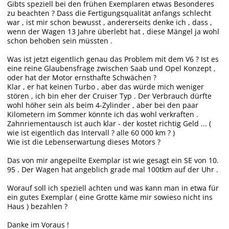
Gibts speziell bei den frühen Exemplaren etwas Besonderes
zu beachten ? Dass die Fertigungsqualität anfangs schlecht
war , ist mir schon bewusst , andererseits denke ich , dass ,
wenn der Wagen 13 Jahre überlebt hat , diese Mängel ja wohl
schon behoben sein müssten .
Was ist jetzt eigentlich genau das Problem mit dem V6 ? Ist es
eine reine Glaubensfrage zwischen Saab und Opel Konzept ,
oder hat der Motor ernsthafte Schwächen ?
Klar , er hat keinen Turbo , aber das würde mich weniger
stören , ich bin eher der Cruiser Typ . Der Verbrauch dürfte
wohl höher sein als beim 4-Zylinder , aber bei den paar
Kilometern im Sommer könnte ich das wohl verkraften .
Zahnriementausch ist auch klar - der kostet richtig Geld ... (
wie ist eigentlich das Intervall ? alle 60 000 km ? )
Wie ist die Lebenserwartung dieses Motors ?
Das von mir angepeilte Exemplar ist wie gesagt ein SE von 10.
95 . Der Wagen hat angeblich grade mal 100tkm auf der Uhr .
Worauf soll ich speziell achten und was kann man in etwa für
ein gutes Exemplar ( eine Grotte käme mir sowieso nicht ins
Haus ) bezahlen ?
Danke im Voraus !