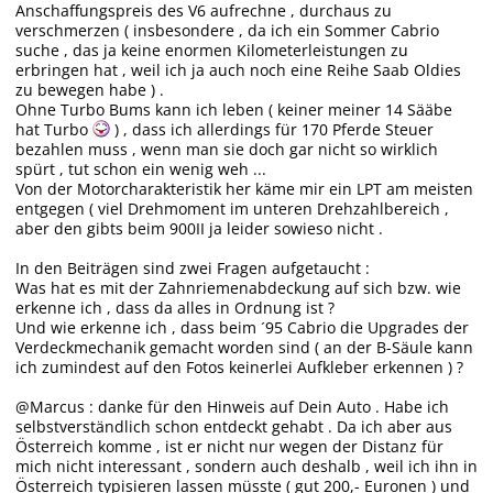
Anschaffungspreis des V6 aufrechne , durchaus zu
verschmerzen ( insbesondere , da ich ein Sommer Cabrio
suche , das ja keine enormen Kilometerleistungen zu
erbringen hat , weil ich ja auch noch eine Reihe Saab Oldies
zu bewegen habe ) .
Ohne Turbo Bums kann ich leben ( keiner meiner 14 Sääbe
hat Turbo
) , dass ich allerdings für 170 Pferde Steuer
bezahlen muss , wenn man sie doch gar nicht so wirklich
spürt , tut schon ein wenig weh ...
Von der Motorcharakteristik her käme mir ein LPT am meisten
entgegen ( viel Drehmoment im unteren Drehzahlbereich ,
aber den gibts beim 900II ja leider sowieso nicht .
In den Beiträgen sind zwei Fragen aufgetaucht :
Was hat es mit der Zahnriemenabdeckung auf sich bzw. wie
erkenne ich , dass da alles in Ordnung ist ?
Und wie erkenne ich , dass beim ´95 Cabrio die Upgrades der
Verdeckmechanik gemacht worden sind ( an der B-Säule kann
ich zumindest auf den Fotos keinerlei Aufkleber erkennen ) ?
@Marcus : danke für den Hinweis auf Dein Auto . Habe ich
selbstverständlich schon entdeckt gehabt . Da ich aber aus
Österreich komme , ist er nicht nur wegen der Distanz für
mich nicht interessant , sondern auch deshalb , weil ich ihn in
Österreich typisieren lassen müsste ( gut 200,- Euronen ) und