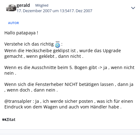
gerald
Mitglied
17. Dezember 2007 um 13:54
17. Dez 2007
AUTOR
Hallo patapaya !
Verstehe ich das richtig
:
Wenn die Heckscheibe geklipst ist , wurde das Upgrade
gemacht , wenn geklebt , dann nicht .
Wenn es die Ausschnitte beim 5. Bogen gibt -> ja , wenn nicht
nein .
Wenn sich die Fensterheber NICHT betätigen lassen , dann ja
, wenn doch , dann nein .
@transalpler : Ja , ich werde sicher posten , was ich für einen
Eindruck von dem Wagen und auch vom Händler habe .
Zitat
Autor-Statistiken