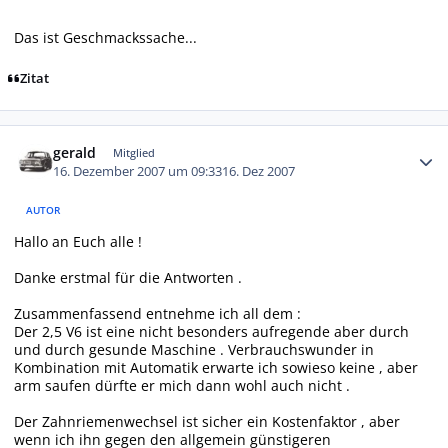
Das ist Geschmackssache...
Zitat
Autor-Statistiken
gerald
Mitglied
16. Dezember 2007 um 09:33
16. Dez 2007
AUTOR
Hallo an Euch alle !
Danke erstmal für die Antworten .
Zusammenfassend entnehme ich all dem :
Der 2,5 V6 ist eine nicht besonders aufregende aber durch
und durch gesunde Maschine . Verbrauchswunder in
Kombination mit Automatik erwarte ich sowieso keine , aber
arm saufen dürfte er mich dann wohl auch nicht .
Der Zahnriemenwechsel ist sicher ein Kostenfaktor , aber
wenn ich ihn gegen den allgemein günstigeren