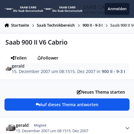
Zum Inhalt springen
SAAB CARS
Anmelden
Die Saab Gemeinschaft
Startseite
Saab Technikbereich
900 II - 9-3 I
Saab 900 II 
Saab 900 II V6 Cabrio
Teilen
Follower
gerald
15. Dezember 2007 um 08:15
15. Dez 2007
in
900 II - 9-3 I
Neues Thema starten
Auf dieses Thema antworten
Autor-Statistiken
gerald
Mitglied
15. Dezember 2007 um 08:15
15. Dez 2007