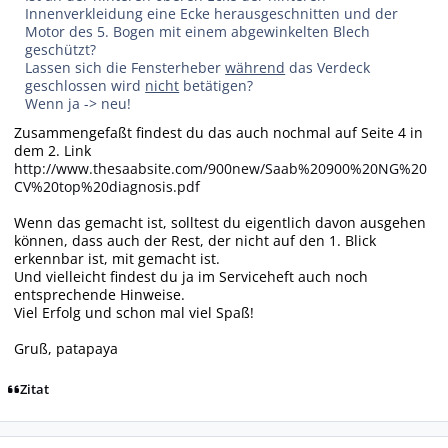
Innenverkleidung eine Ecke herausgeschnitten und der
Motor des 5. Bogen mit einem abgewinkelten Blech
geschützt?
Lassen sich die Fensterheber
während
das Verdeck
geschlossen wird
nicht
betätigen?
Wenn ja -> neu!
Zusammengefaßt findest du das auch nochmal auf Seite 4 in
dem 2. Link
http://www.thesaabsite.com/900new/Saab%20900%20NG%20
CV%20top%20diagnosis.pdf
Wenn das gemacht ist, solltest du eigentlich davon ausgehen
können, dass auch der Rest, der nicht auf den 1. Blick
erkennbar ist, mit gemacht ist.
Und vielleicht findest du ja im Serviceheft auch noch
entsprechende Hinweise.
Viel Erfolg und schon mal viel Spaß!
Gruß, patapaya
Zitat
Autor-Statistiken