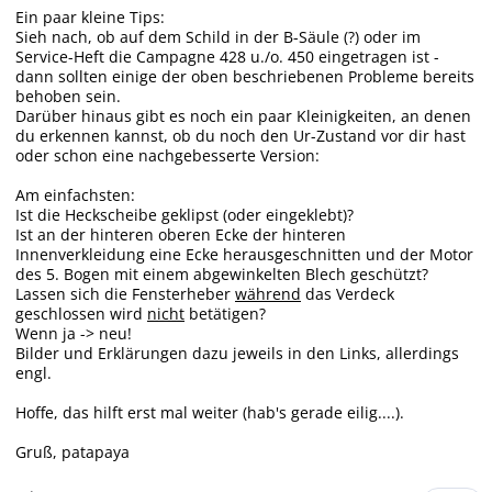
Ein paar kleine Tips:
Sieh nach, ob auf dem Schild in der B-Säule (?) oder im
Service-Heft die Campagne 428 u./o. 450 eingetragen ist -
dann sollten einige der oben beschriebenen Probleme bereits
behoben sein.
Darüber hinaus gibt es noch ein paar Kleinigkeiten, an denen
du erkennen kannst, ob du noch den Ur-Zustand vor dir hast
oder schon eine nachgebesserte Version:
Am einfachsten:
Ist die Heckscheibe geklipst (oder eingeklebt)?
Ist an der hinteren oberen Ecke der hinteren
Innenverkleidung eine Ecke herausgeschnitten und der Motor
des 5. Bogen mit einem abgewinkelten Blech geschützt?
Lassen sich die Fensterheber
während
das Verdeck
geschlossen wird
nicht
betätigen?
Wenn ja -> neu!
Bilder und Erklärungen dazu jeweils in den Links, allerdings
engl.
Hoffe, das hilft erst mal weiter (hab's gerade eilig....).
Gruß, patapaya