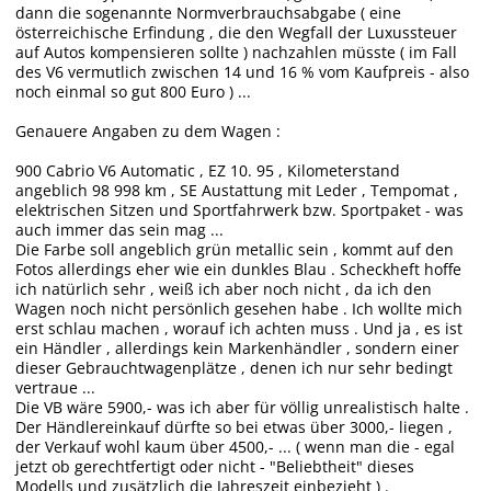
dann die sogenannte Normverbrauchsabgabe ( eine
österreichische Erfindung , die den Wegfall der Luxussteuer
auf Autos kompensieren sollte ) nachzahlen müsste ( im Fall
des V6 vermutlich zwischen 14 und 16 % vom Kaufpreis - also
noch einmal so gut 800 Euro ) ...
Genauere Angaben zu dem Wagen :
900 Cabrio V6 Automatic , EZ 10. 95 , Kilometerstand
angeblich 98 998 km , SE Austattung mit Leder , Tempomat ,
elektrischen Sitzen und Sportfahrwerk bzw. Sportpaket - was
auch immer das sein mag ...
Die Farbe soll angeblich grün metallic sein , kommt auf den
Fotos allerdings eher wie ein dunkles Blau . Scheckheft hoffe
ich natürlich sehr , weiß ich aber noch nicht , da ich den
Wagen noch nicht persönlich gesehen habe . Ich wollte mich
erst schlau machen , worauf ich achten muss . Und ja , es ist
ein Händler , allerdings kein Markenhändler , sondern einer
dieser Gebrauchtwagenplätze , denen ich nur sehr bedingt
vertraue ...
Die VB wäre 5900,- was ich aber für völlig unrealistisch halte .
Der Händlereinkauf dürfte so bei etwas über 3000,- liegen ,
der Verkauf wohl kaum über 4500,- ... ( wenn man die - egal
jetzt ob gerechtfertigt oder nicht - "Beliebtheit" dieses
Modells und zusätzlich die Jahreszeit einbezieht ) .