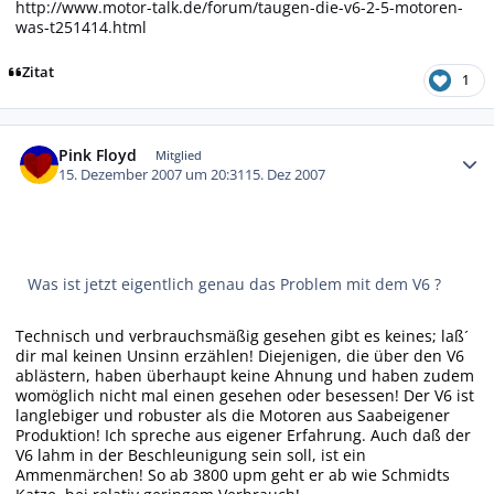
http://www.motor-talk.de/forum/taugen-die-v6-2-5-motoren-
was-t251414.html
Zitat
1
Autor-Statistiken
Pink Floyd
Mitglied
15. Dezember 2007 um 20:31
15. Dez 2007
Was ist jetzt eigentlich genau das Problem mit dem V6 ?
Technisch und verbrauchsmäßig gesehen gibt es keines; laß´
dir mal keinen Unsinn erzählen! Diejenigen, die über den V6
ablästern, haben überhaupt keine Ahnung und haben zudem
womöglich nicht mal einen gesehen oder besessen! Der V6 ist
langlebiger und robuster als die Motoren aus Saabeigener
Produktion! Ich spreche aus eigener Erfahrung. Auch daß der
V6 lahm in der Beschleunigung sein soll, ist ein
Ammenmärchen! So ab 3800 upm geht er ab wie Schmidts