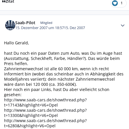
Zitat
1
Autor-Statistiken
Saab-Pilot
Mitglied
15. Dezember 2007 um 18:57
15. Dez 2007
Hallo Gerald,
hast Du noch ein paar Daten zum Auto, was Du im Auge hast
(Ausstattung, Scheckheft, Farbe, Händler?). Das würde beim
Preis helfen.
Zahnriemenwechsel ist alle 60 000 km, wenn ich recht
informiert bin (wobei das scheinbar auch in Abhängigkeit des
Modelljahres variiert); dein nächster Zahnriemenwechsel
wäre dann bei 120 000 (ca. 350-600€).
Hier noch ein paar Links, hast Du aber vielleicht schon
gesehen:
http://www.saab-cars.de/showthread.php?
t=17143&highlight=V6+Opel
http://www.saab-cars.de/showthread.php?
t=13300&highlight=V6+Opel
http://www.saab-cars.de/showthread.php?
t=6280&highlight=V6+Opel