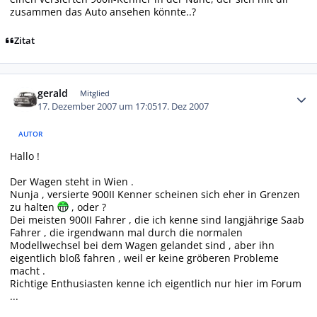
zusammen das Auto ansehen könnte..?
Zitat
Autor-Statistiken
gerald
Mitglied
17. Dezember 2007 um 17:05
17. Dez 2007
AUTOR
Hallo !
Der Wagen steht in Wien .
Nunja , versierte 900II Kenner scheinen sich eher in Grenzen
zu halten
, oder ?
Dei meisten 900II Fahrer , die ich kenne sind langjährige Saab
Fahrer , die irgendwann mal durch die normalen
Modellwechsel bei dem Wagen gelandet sind , aber ihn
eigentlich bloß fahren , weil er keine gröberen Probleme
macht .
Richtige Enthusiasten kenne ich eigentlich nur hier im Forum
...