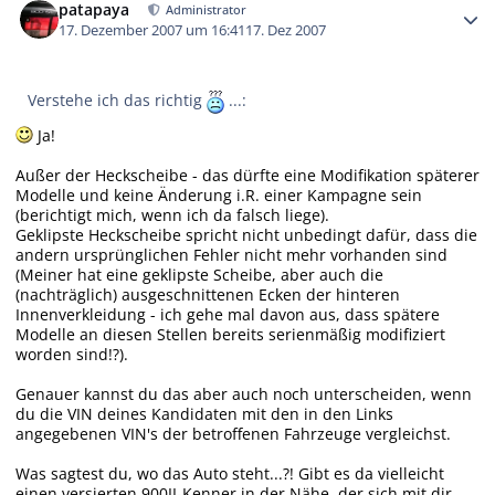
patapaya
Administrator
17. Dezember 2007 um 16:41
17. Dez 2007
Verstehe ich das richtig
...:
Ja!
Außer der Heckscheibe - das dürfte eine Modifikation späterer
Modelle und keine Änderung i.R. einer Kampagne sein
(berichtigt mich, wenn ich da falsch liege).
Geklipste Heckscheibe spricht nicht unbedingt dafür, dass die
andern ursprünglichen Fehler nicht mehr vorhanden sind
(Meiner hat eine geklipste Scheibe, aber auch die
(nachträglich) ausgeschnittenen Ecken der hinteren
Innenverkleidung - ich gehe mal davon aus, dass spätere
Modelle an diesen Stellen bereits serienmäßig modifiziert
worden sind!?).
Genauer kannst du das aber auch noch unterscheiden, wenn
du die VIN deines Kandidaten mit den in den Links
angegebenen VIN's der betroffenen Fahrzeuge vergleichst.
Was sagtest du, wo das Auto steht...?! Gibt es da vielleicht
einen versierten 900II-Kenner in der Nähe, der sich mit dir