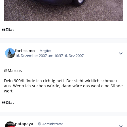
Zitat
Autor-Statistiken
fortissimo
Mitglied
16. Dezember 2007 um 10:37
16. Dez 2007
@Marcus
Dein 900/II finde ich richtig nett. Der sieht wirklich schmuck
aus. Wenn ich suchen würde, dann wäre das wohl eine Sünde
wert.
Zitat
Autor-Statistiken
patapaya
Administrator