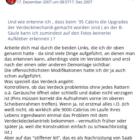
17. Dezember 2007 um 08:57
17. Dez 2007
Und wie erkenne ich , dass beim ´95 Cabrio die Upgrades
der Verdeckmechanik gemacht worden sind ( an der B-
Säule kann ich zumindest auf den Fotos keinerlei
Aufkleber erkennen ) ?
Arbeite dich mal durch die beiden Links, die ich dir oben
genannt hatte - da sind viele Dinge aufgeführt, an denen man
das erkennen kann, allerdings viele im Versteckten und erst
nach der einen oder anderen Demontage sichtbar.
Die offensichtlichsten Modifikationen hatte ich dir ja auch
schon aufgeführt.
Was speziell das Verdeck angeht:
Kontrolliere, ob das Verdeck problemlos ohne jedes Rattern
o.ä. Geräusche öffnet oder schließt und dabei nicht verzogen
ist (Pins müssen korrekt die Aufnahmen vorne im oberen
Scheibenrahmen treffen). Wenn ja, ist erstmal alles i.O. (Ich
weiß nicht, ob wirklich alle 900II-Cabrios im Laufe ihres
Lebens irgendwann einmal das Problem mit dem
Verdeckdeckelantrieb bekommen - vermutlich früher oder
später ja, weil die Konstruktion einfach zu schwachbrüstig
ist.)
Aber auf das "stiffener kit", das es als Nachrüstung von Saab