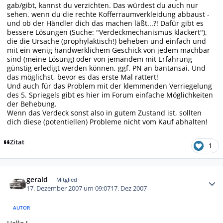
gab/gibt, kannst du verzichten. Das würdest du auch nur
sehen, wenn du die rechte Kofferraumverkleidung abbaust -
und ob der Händler dich das machen läßt...?! Dafür gibt es
bessere Lösungen (Suche: "Verdeckmechanismus klackert"),
die die Ursache (prophylaktisch!) beheben und einfach und
mit ein wenig handwerklichem Geschick von jedem machbar
sind (meine Lösung) oder von jemandem mit Erfahrung
günstig erledigt werden können, ggf. PN an bantansai. Und
das möglichst, bevor es das erste Mal rattert!
Und auch für das Problem mit der klemmenden Verriegelung
des 5. Spriegels gibt es
hier
im Forum einfache Möglichkeiten
der Behebung.
Wenn das Verdeck sonst also in gutem Zustand ist, sollten
dich diese (potentiellen) Probleme nicht vom Kauf abhalten!
Zitat
1
Autor-Statistiken
gerald
Mitglied
17. Dezember 2007 um 09:07
17. Dez 2007
AUTOR