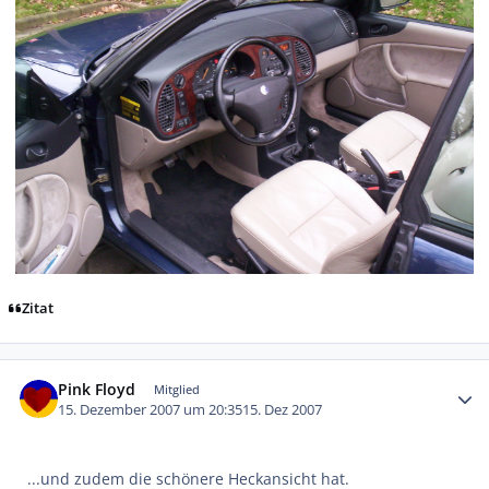
Zitat
Autor-Statistiken
Pink Floyd
Mitglied
15. Dezember 2007 um 20:35
15. Dez 2007
...und zudem die schönere Heckansicht hat.