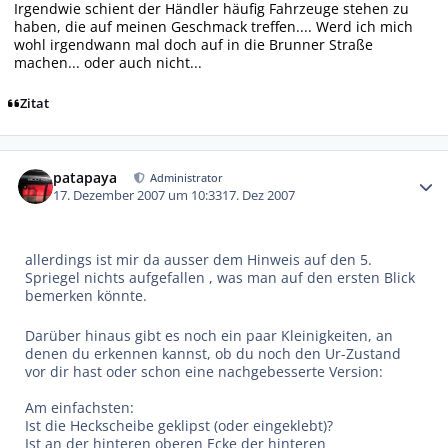
Irgendwie schient der Händler häufig Fahrzeuge stehen zu
haben, die auf meinen Geschmack treffen.... Werd ich mich
wohl irgendwann mal doch auf in die Brunner Straße
machen... oder auch nicht...
Zitat
Autor-Statistiken
patapaya
Administrator
17. Dezember 2007 um 10:33
17. Dez 2007
allerdings ist mir da ausser dem Hinweis auf den 5.
Spriegel nichts aufgefallen , was man auf den ersten Blick
bemerken könnte.
Darüber hinaus gibt es noch ein paar Kleinigkeiten, an
denen du erkennen kannst, ob du noch den Ur-Zustand
vor dir hast oder schon eine nachgebesserte Version:
Am einfachsten:
Ist die Heckscheibe geklipst (oder eingeklebt)?
Ist an der hinteren oberen Ecke der hinteren