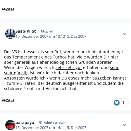
Zitat
Autor-Statistiken
Saab-Pilot
Mitglied
15. Dezember 2007 um 10:12
15. Dez 2007
Der V6 ist besser als sein Ruf, wenn er auch nicht unbedingt
das Temperament eines Turbos hat. Viele würden Dir hier
aber generell aus eher ideologischen Gründen abraten.
Wenn der Wagen wirklich
sehr sehr gut
erhalten und
sehr
sehr günstig
ist, würde ich darüber nachdenken.
Ansonsten würde ich - wenn Du etwas mehr ausgeben kannst
- zum 9-3I raten, der deutlich ausgereifter ist und zudem die
schönere Front- und Heckansicht hat.
Zitat
1
Autor-Statistiken
patapaya
Administrator
15. Dezember 2007 um 14:11
15. Dez 2007