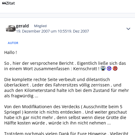
Zitat
Autor-Statistiken
gerald
Mitglied
19. Dezember 2007 um 10:55
19. Dez 2007
AUTOR
Hallo !
So , hier der versprochene Bericht . Eigentlich ließe sich das
in einem Wort zusammenfassen : Kernschrott !
Die komplette rechte Seite verbeult und diletantisch
überlackiert . Leder des Fahrersitzes völlig zerrissen , und
auch den Kilometerstand halte ich bei dem Zustand für mehr
als fragwürdig ...
Von den Modifikationen des Verdecks ( Ausschnitte beim 5
Spriegel ) konnte ich nichts entdecken . Und weiter geschaut
habe ich gar nicht mehr , denn selbst wenn diese Grotte die
Hälfte kosten würde , würde ich ihn nicht nehmen ...
Trotzdem nochmals vielen Dank für Eure Hinweise . Vielleciht