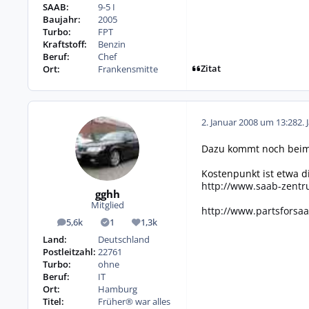
SAAB:
9-5 I
Baujahr:
2005
Turbo:
FPT
Kraftstoff:
Benzin
Beruf:
Chef
Zitat
Ort:
Frankensmitte
2. Januar 2008 um 13:28
2. 
Dazu kommt noch beim 
Kostenpunkt ist etwa d
http://www.saab-zent
gghh
Mitglied
http://www.partsforsa
5,6k
1
1,3k
Beiträge
Lösungen
Reputation
Land:
Deutschland
Postleitzahl:
22761
Turbo:
ohne
Beruf:
IT
Ort:
Hamburg
Titel:
Früher® war alles