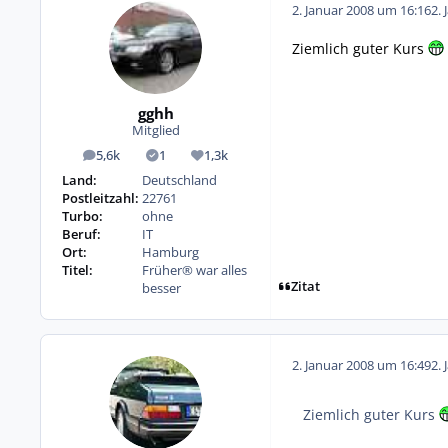
2. Januar 2008 um 16:16
2. 
Ziemlich guter Kurs
gghh
Mitglied
5,6k
1
1,3k
Beiträge
Lösungen
Reputation
Land:
Deutschland
Postleitzahl:
22761
Turbo:
ohne
Beruf:
IT
Ort:
Hamburg
Titel:
Früher® war alles
Zitat
besser
2. Januar 2008 um 16:49
2. 
Ziemlich guter Kurs