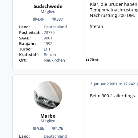
Klar, die Brüder haben
Südschwede
Tempomatnachrüstung no
Mitglied
Nachrüstung 200 DM.
4,4k
387
Beiträge
Reputation
Stefan
Land:
Deutschland
Postleitzahl:
23779
SAAB:
900 I
Baujahr:
1992
Turbo:
LPT
Kraftstoff:
Benzin
Zitat
Ort:
Neukirchen
2. Januar 2008 um 17:24
2. 
Beim 900-1 allerdings..
Marbo
Mitglied
9,6k
1,7k
Beiträge
Reputation
Land:
Deutschland