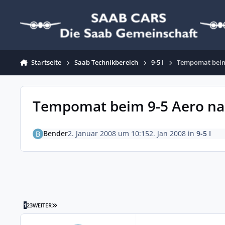
Zum Inhalt springen
Startseite
Saab Technikbereich
9-5 I
Tempomat beim
Tempomat beim 9-5 Aero na
Bender
2. Januar 2008 um 10:15
2. Jan 2008
in
9-5 I
LETZTE SEITE
1
2
3
WEITER