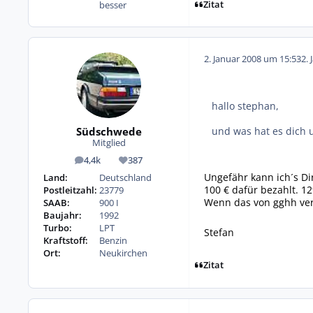
Zitat
besser
2. Januar 2008 um 15:53
2. 
hallo stephan,
Südschwede
und was hat es dich 
Mitglied
4,4k
387
Beiträge
Reputation
Ungefähr kann ich´s Di
Land:
Deutschland
100 € dafür bezahlt. 1
Postleitzahl:
23779
Wenn das von gghh verl
SAAB:
900 I
Baujahr:
1992
Turbo:
LPT
Stefan
Kraftstoff:
Benzin
Ort:
Neukirchen
Zitat