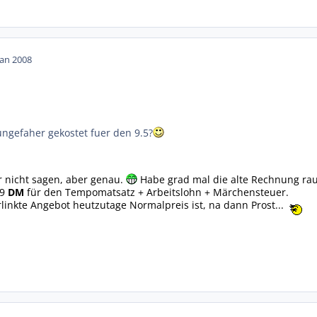
Jan 2008
ungefaher gekostet fuer den 9.5?
r nicht sagen, aber genau.
Habe grad mal die alte Rechnung rau
29
DM
für den Tempomatsatz + Arbeitslohn + Märchensteuer.
inkte Angebot heutzutage Normalpreis ist, na dann Prost...