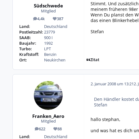
Stimmt. Und zusätzlic
Südschwede
meinem früheren 98er 
Mitglied
Wenn Du planst den Wa
4,4k
387
das einen Blinkerhebe
Beiträge
Reputation
Land:
Deutschland
Stefan
Postleitzahl:
23779
SAAB:
900 I
Baujahr:
1992
Turbo:
LPT
Kraftstoff:
Benzin
Zitat
Ort:
Neukirchen
2. Januar 2008 um 13:21
2. 
Den Händler kostet d
Stefan
Franken_Aero
hallo stephan,
Mitglied
622
88
und was hat es dich un
Beiträge
Reputation
Land:
Deutschland