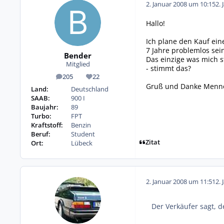
2. Januar 2008 um 10:15
2. 
Hallo!
Ich plane den Kauf ein
7 Jahre problemlos sein
Bender
Das einzige was mich s
Mitglied
- stimmt das?
205
22
Beiträge
Reputation
Gruß und Danke Menn
Land:
Deutschland
SAAB:
900 I
Baujahr:
89
Turbo:
FPT
Kraftstoff:
Benzin
Beruf:
Student
Zitat
Ort:
Lübeck
2. Januar 2008 um 11:51
2. 
Der Verkäufer sagt, d