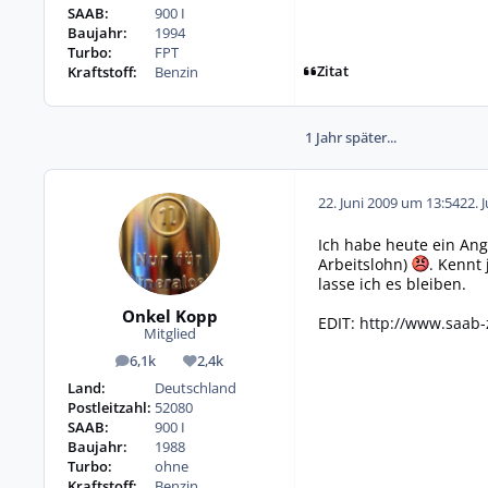
SAAB:
900 I
Baujahr:
1994
Turbo:
FPT
Zitat
Kraftstoff:
Benzin
1 Jahr später...
22. Juni 2009 um 13:54
22. 
Ich habe heute ein Ang
Arbeitslohn)
. Kennt
lasse ich es bleiben.
Onkel Kopp
EDIT:
http://www.saab
Mitglied
6,1k
2,4k
Beiträge
Reputation
Land:
Deutschland
Postleitzahl:
52080
SAAB:
900 I
Baujahr:
1988
Turbo:
ohne
Kraftstoff:
Benzin