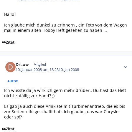
Hallo !
Ich glaube mich dunkel zu erinnern , ein Foto von dem Wagen
mal in einem alten Hobby Heft gesehen zu haben ...
Zitat
Autor-Statistiken
DrLow
Mitglied
10. Januar 2008 um 18:23
10. Jan 2008
AUTOR
Ich wüsste da ja wirklich gern mehr drüber.. Du hast das Heft
nicht zufällig zur Hand? ;)
Es gab ja auch diese Amikiste mit Turbinenantrieb, die es bis
zur Serienreife geschafft hat.. Ich glaube, das war Chrysler
oder so!?
Zitat