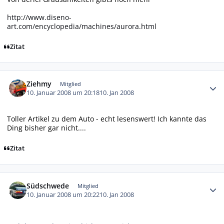
http://www.diseno-
art.com/encyclopedia/machines/aurora.html
Zitat
Autor-Statistiken
Ziehmy
Mitglied
10. Januar 2008 um 20:18
10. Jan 2008
Toller Artikel zu dem Auto - echt lesenswert! Ich kannte das
Ding bisher gar nicht....
Zitat
Autor-Statistiken
Südschwede
Mitglied
10. Januar 2008 um 20:22
10. Jan 2008