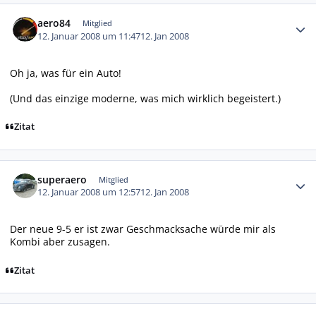
Autor-Statistiken
aero84
Mitglied
12. Januar 2008 um 11:47
12. Jan 2008
Oh ja, was für ein Auto!
(Und das einzige moderne, was mich
wirklich
begeistert.)
Zitat
Autor-Statistiken
superaero
Mitglied
12. Januar 2008 um 12:57
12. Jan 2008
Der neue 9-5 er ist zwar Geschmacksache würde mir als
Kombi aber zusagen.
Zitat
Autor-Statistiken