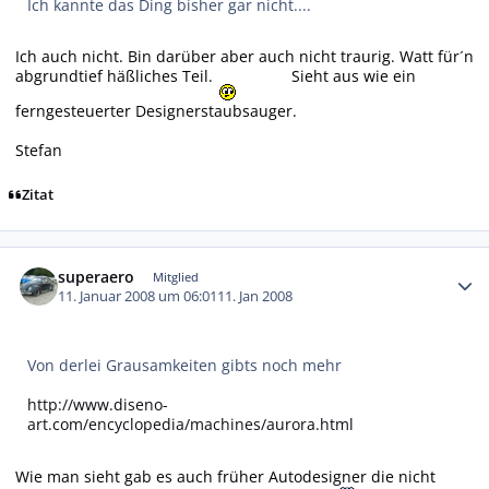
Ich kannte das Ding bisher gar nicht....
Ich auch nicht. Bin darüber aber auch nicht traurig. Watt für´n
abgrundtief häßliches Teil.
Sieht aus wie ein
ferngesteuerter Designerstaubsauger.
Stefan
Zitat
Autor-Statistiken
superaero
Mitglied
11. Januar 2008 um 06:01
11. Jan 2008
Von derlei Grausamkeiten gibts noch mehr
http://www.diseno-
art.com/encyclopedia/machines/aurora.html
Wie man sieht gab es auch früher Autodesigner die nicht