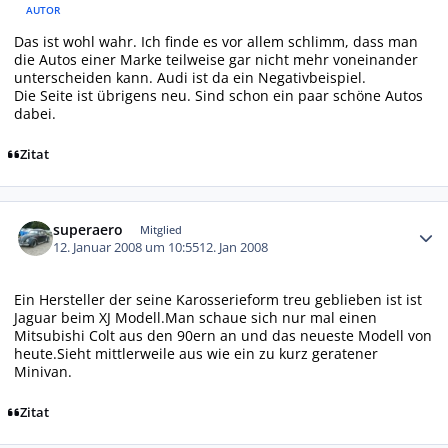
AUTOR
Das ist wohl wahr. Ich finde es vor allem schlimm, dass man
die Autos einer Marke teilweise gar nicht mehr voneinander
unterscheiden kann. Audi ist da ein Negativbeispiel.
Die Seite ist übrigens neu. Sind schon ein paar schöne Autos
dabei.
Zitat
Autor-Statistiken
superaero
Mitglied
12. Januar 2008 um 10:55
12. Jan 2008
Ein Hersteller der seine Karosserieform treu geblieben ist ist
Jaguar beim XJ Modell.Man schaue sich nur mal einen
Mitsubishi Colt aus den 90ern an und das neueste Modell von
heute.Sieht mittlerweile aus wie ein zu kurz geratener
Minivan.
Zitat