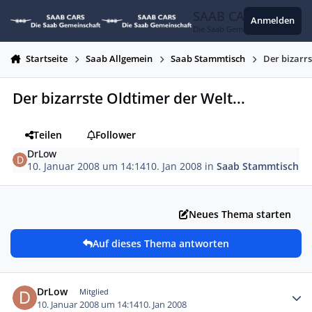
Zum Inhalt springen
SAAB CARS
Anmelden
Die Saab Gemeinschaft
Startseite
Saab Allgemein
Saab Stammtisch
Der bizarrs
Der bizarrste Oldtimer der Welt...
Teilen
Follower
DrLow
10. Januar 2008 um 14:14
10. Jan 2008
in
Saab Stammtisch
Neues Thema starten
Auf dieses Thema antworten
Autor-Statistiken
DrLow
Mitglied
10. Januar 2008 um 14:14
10. Jan 2008