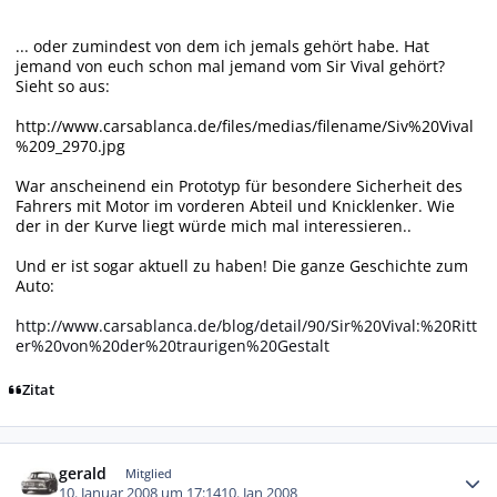
... oder zumindest von dem ich jemals gehört habe. Hat
jemand von euch schon mal jemand vom Sir Vival gehört?
Sieht so aus:
http://www.carsablanca.de/files/medias/filename/Siv%20Vival
%209_2970.jpg
War anscheinend ein Prototyp für besondere Sicherheit des
Fahrers mit Motor im vorderen Abteil und Knicklenker. Wie
der in der Kurve liegt würde mich mal interessieren..
Und er ist sogar aktuell zu haben! Die ganze Geschichte zum
Auto:
http://www.carsablanca.de/blog/detail/90/Sir%20Vival:%20Ritt
er%20von%20der%20traurigen%20Gestalt
Zitat
Autor-Statistiken
gerald
Mitglied
10. Januar 2008 um 17:14
10. Jan 2008