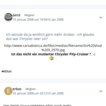
Autor-Statistiken
Gerd
Mitglied
10. Januar 2008 um 19:56
10. Jan 2008
Ich wüsste da ja wirklich gern mehr drüber.. Ich glaube,
das war Chrysler oder so!?
http://www.carsablanca.de/files/medias/filename/Siv%20Vival
%209_2970.jpg
Ist das nicht ein mutierter Chrysler Pity-Cruiser ?
;-)
Zitat
Autor-Statistiken
erbas
Mitglied
10. Januar 2008 um 20:12
10. Jan 2008
Von derlei Grausamkeiten gibts noch mehr