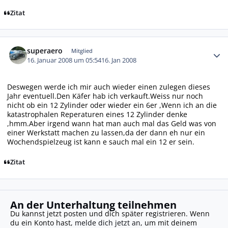
Zitat
Autor-Statistiken
superaero
Mitglied
16. Januar 2008 um 05:54
16. Jan 2008
Deswegen werde ich mir auch wieder einen zulegen dieses
Jahr eventuell.Den Käfer hab ich verkauft.Weiss nur noch
nicht ob ein 12 Zylinder oder wieder ein 6er ,Wenn ich an die
katastrophalen Reperaturen eines 12 Zylinder denke
,hmm.Aber irgend wann hat man auch mal das Geld was von
einer Werkstatt machen zu lassen,da der dann eh nur ein
Wochendspielzeug ist kann e sauch mal ein 12 er sein.
Zitat
An der Unterhaltung teilnehmen
Du kannst jetzt posten und dich später registrieren. Wenn
du ein Konto hast,
melde dich jetzt an
, um mit deinem