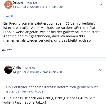
DrLow
Mitglied
14. Januar 2008 um 12:31
14. Jan 2008
AUTOR
Ein Freund von mir salutiert vor jedem C6 der vorbeifährt.. ;)
Ist echt ein tolles Auto. Mir hats nur so dermaßen der Fiat
Dino in weiss angetan, wie er bei der gallery brummen steht..
Aber ich hab mir geschworen, dass ich meinen 900
nienieniemals wieder verkaufe, und das bleibt auch so.
Zitat
Autor-Statistiken
Vizilo
Mitglied
14. Januar 2008 um 22:44
14. Jan 2008
Ein Hersteller der seine Karosserieform treu geblieben ist
ist Jaguar beim XJ Modell.
Au ja! Der XJ ist noch ein richtig, richtig schönes Auto. Mit
vollem Faszinations-Faktor!