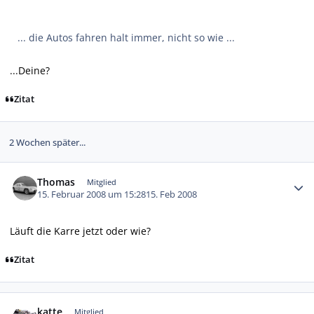
... die Autos fahren halt immer, nicht so wie ...
...Deine?
Zitat
2 Wochen später...
Autor-Statistiken
Thomas
Mitglied
15. Februar 2008 um 15:28
15. Feb 2008
Läuft die Karre jetzt oder wie?
Zitat
Autor-Statistiken
katte
Mitglied