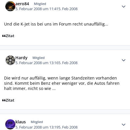
aero84
Mitglied
5. Februar 2008 um 11:41
5. Feb 2008
Und die K-Jet iss bei uns im Forum recht unauffällig...
Zitat
Autor-Statistiken
Hardy
Mitglied
5. Februar 2008 um 13:16
5. Feb 2008
Die wird nur auffällig, wenn lange Standzeiten vorhanden
sind. Kommt beim Benz eher weniger vor, die Autos fahren
halt immer, nicht so wie ...
Zitat
Autor-Statistiken
klaus
Mitglied
5. Februar 2008 um 13:19
5. Feb 2008