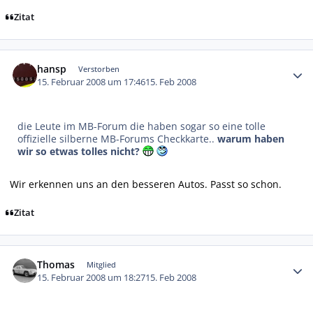
Zitat
Autor-Statistiken
hansp
Verstorben
15. Februar 2008 um 17:46
15. Feb 2008
die Leute im MB-Forum die haben sogar so eine tolle
offizielle silberne MB-Forums Checkkarte..
warum haben
wir so etwas tolles nicht?
Wir erkennen uns an den besseren Autos. Passt so schon.
Zitat
Autor-Statistiken
Thomas
Mitglied
15. Februar 2008 um 18:27
15. Feb 2008