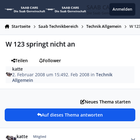
Zum Inhalt springen
SAAB CARS
Anmelden
Die Saab Gemeinschaft
Startseite
Saab Technikbereich
Technik Allgemein
W 123
W 123 springt nicht an
Teilen
Follower
katte
2. Februar 2008 um 15:49
2. Feb 2008
in
Technik
Allgemein
Neues Thema starten
Auf dieses Thema antworten
Autor-Statistiken
katte
Mitglied