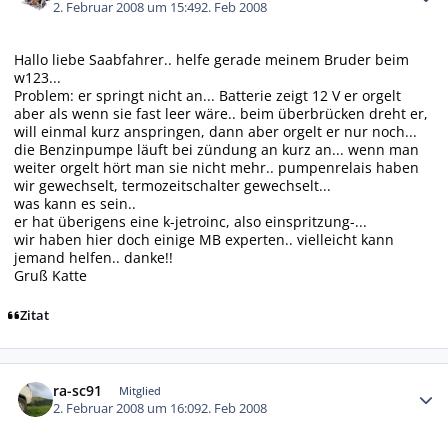
2. Februar 2008 um 15:49
2. Feb 2008
Hallo liebe Saabfahrer.. helfe gerade meinem Bruder beim
w123...
Problem: er springt nicht an... Batterie zeigt 12 V er orgelt
aber als wenn sie fast leer wäre.. beim überbrücken dreht er,
will einmal kurz anspringen, dann aber orgelt er nur noch...
die Benzinpumpe läuft bei zündung an kurz an... wenn man
weiter orgelt hört man sie nicht mehr.. pumpenrelais haben
wir gewechselt, termozeitschalter gewechselt...
was kann es sein..
er hat überigens eine k-jetroinc, also einspritzung-...
wir haben hier doch einige MB experten.. vielleicht kann
jemand helfen.. danke!!
Gruß Katte
Zitat
Autor-Statistiken
ra-sc91
Mitglied
2. Februar 2008 um 16:09
2. Feb 2008