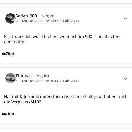
Autor-Statistiken
Sedan_900
Mitglied
3. Februar 2008 um 21:05
3. Feb 2008
K-Jetronik. Ich würd lachen, wenn ich im 900er nicht selber
eine hätte...
Zitat
Autor-Statistiken
Thomas
Mitglied
4. Februar 2008 um 18:06
4. Feb 2008
Hat mit K-Jetronik nix zu tun, das Zündschaltgerät haben auch
die Vergaser-M102.
Zitat
Autor-Statistiken