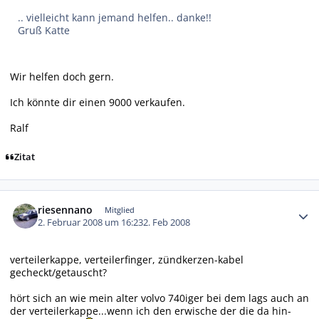
.. vielleicht kann jemand helfen.. danke!!
Gruß Katte
Wir helfen doch gern.
Ich könnte dir einen 9000 verkaufen.
Ralf
Zitat
Autor-Statistiken
riesennano
Mitglied
2. Februar 2008 um 16:23
2. Feb 2008
verteilerkappe, verteilerfinger, zündkerzen-kabel
gecheckt/getauscht?
hört sich an wie mein alter volvo 740iger bei dem lags auch an
der verteilerkappe...wenn ich den erwische der die da hin-