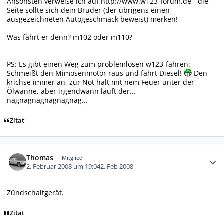
Ansonsten verweise ich auf
http://www.w123-forum.de
- die
Seite sollte sich dein Bruder (der übrigens einen
ausgezeichneten Autogeschmack beweist) merken!
Was fährt er denn? m102 oder m110?
PS: Es gibt einen Weg zum problemlosen w123-fahren:
Schmeißt den Mimosenmotor raus und fahrt Diesel!
Den
krichse immer an, zur Not halt mit nem Feuer unter der
Ölwanne, aber irgendwann läuft der...
nagnagnagnagnagnag...
Zitat
Autor-Statistiken
Thomas
Mitglied
2. Februar 2008 um 19:04
2. Feb 2008
Zündschaltgerät.
Zitat