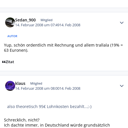
Autor-Statistiken
Sedan_900
Mitglied
14. Februar 2008 um 07:49
14. Feb 2008
AUTOR
Yup, schön ordentlich mit Rechnung und allem trallala (19% =
63 Euronen).
Zitat
Autor-Statistiken
klaus
Mitglied
14. Februar 2008 um 08:00
14. Feb 2008
also theoretisch 95€ Lohnkosten bezahlt...;-)
Schrecklich, nicht?
Ich dachte immer, in Deutschland würde grundsätzlich