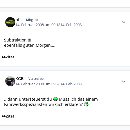
Autor-Statistiken
hft
Mitglied
14. Februar 2008 um 09:18
14. Feb 2008
Subtraktion !!!
ebenfalls guten Morgen....
Zitat
Autor-Statistiken
KGB
Verstorben
14. Februar 2008 um 09:28
14. Feb 2008
...dann untersteuerst du
Muss ich das einem
Fahrwerksspezialisten wirklich erklären?
Zitat