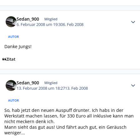
Autor-Statistiken
Sedan_900
Mitglied
6. Februar 2008 um 19:30
6. Feb 2008
AUTOR
Danke Jungs!
Zitat
Autor-Statistiken
Sedan_900
Mitglied
13. Februar 2008 um 18:27
13. Feb 2008
AUTOR
So, hab jetzt den neuen Auspuff drunter. Ich habs in der
Werkstatt machen lassen, für 330 Euro all inklusive kann man
nicht meckern denk ich.
Mann sieht das gut aus! Und fährt auch gut, ein Geräusch
weniger...