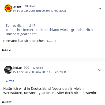
Autor-Statistiken
targa
Mitglied
14. Februar 2008 um 09:59
14. Feb 2008
Schrecklich, nicht?
Ich dachte immer, in Deutschland würde grundsätzlich
umsonst gearbeitet.
niemand hat sich beschwert..... ;)
Zitat
Autor-Statistiken
Sedan_900
Mitglied
15. Februar 2008 um 20:31
15. Feb 2008
AUTOR
Natürlich wird in Deutschland (besonders in vielen
Werkstätten) umsonst gearbeitet. Aber doch nicht kostenlos!
Zitat