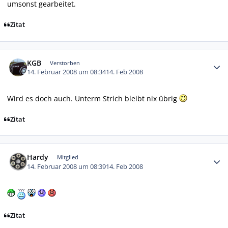
umsonst gearbeitet.
Zitat
Autor-Statistiken
KGB
Verstorben
14. Februar 2008 um 08:34
14. Feb 2008
Wird es doch auch. Unterm Strich bleibt nix übrig
Zitat
Autor-Statistiken
Hardy
Mitglied
14. Februar 2008 um 08:39
14. Feb 2008
Zitat