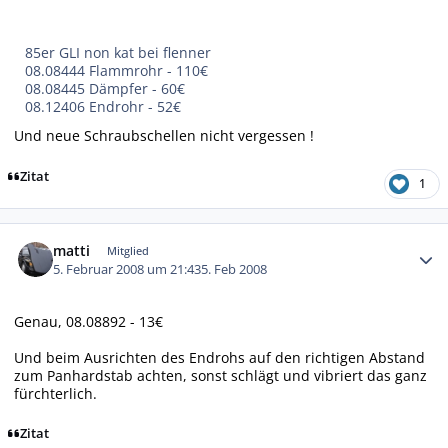
85er GLI non kat bei flenner
08.08444 Flammrohr - 110€
08.08445 Dämpfer - 60€
08.12406 Endrohr - 52€
Und neue Schraubschellen nicht vergessen !
Zitat
1
Autor-Statistiken
matti
Mitglied
5. Februar 2008 um 21:43
5. Feb 2008
Genau, 08.08892 - 13€
Und beim Ausrichten des Endrohs auf den richtigen Abstand
zum Panhardstab achten, sonst schlägt und vibriert das ganz
fürchterlich.
Zitat