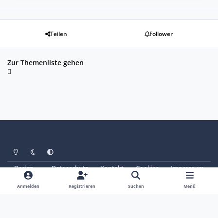
Teilen
Follower
Zur Themenliste gehen
Heller Modus
Dunkler Modus
Systemeinstellung
Design
Datenschutz
Kontakt
Cookies
Impressum
© Copyright 2025 - SAABoteure e. V.
Powered by
Invision Community
Anmelden
Registrieren
Suchen
Menü