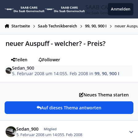
Zum Inhalt springen
SAAB CARS
Anmelden
Die Saab Gemeinschaft
Startseite
Saab Technikbereich
99, 90, 900 I
neuer Auspuf
neuer Auspuff - welcher? - Preis?
Teilen
Follower
Sedan_900
5. Februar 2008 um 14:05
5. Feb 2008
in
99, 90, 900 I
Neues Thema starten
Auf dieses Thema antworten
Autor-Statistiken
Sedan_900
Mitglied
5. Februar 2008 um 14:05
5. Feb 2008