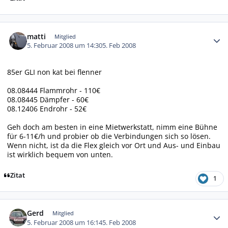
Autor-Statistiken
matti
Mitglied
5. Februar 2008 um 14:30
5. Feb 2008
85er GLI non kat bei flenner
08.08444 Flammrohr - 110€
08.08445 Dämpfer - 60€
08.12406 Endrohr - 52€
Geh doch am besten in eine Mietwerkstatt, nimm eine Bühne
für 6-11€/h und probier ob die Verbindungen sich so lösen.
Wenn nicht, ist da die Flex gleich vor Ort und Aus- und Einbau
ist wirklich bequem von unten.
Zitat
1
Autor-Statistiken
Gerd
Mitglied
5. Februar 2008 um 16:14
5. Feb 2008