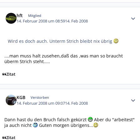
Autor-Statistiken
hft
Mitglied
14. Februar 2008 um 08:59
14. Feb 2008
Wird es doch auch. Unterm Strich bleibt nix übrig
....man muss halt zusehen,daß das ,was man so braucht
überm Strich steht.....
Zitat
Autor-Statistiken
KGB
Verstorben
14. Februar 2008 um 09:07
14. Feb 2008
Dann hast du den Bruch falsch gekürzt
Aber du "arbeitest"
ja auch nicht
Guten morgen übrigens...
Zitat