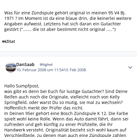
Was für eine Zündspule gehört original in meinen 95 V4 Bj.
1971 ? Im Moment ist da eine blaue drin, die keinerlei weitere
Angaben aufweist. Letztens hat sich daran ein Gutachter
gestört ("....... die ist aber bestimmt nicht original .....")
Zitat
Autor-Statistiken
DanSaab
Mitglied
10. Februar 2008 um 11:54
10. Feb 2008
Hallo Sumpfpost,
was gibt es denn bei Euch für lustige Gutachter? Sind Deine
Reifen auch noch die Originale, vielleicht noch von Kelly
Springfield, oder warst Du so mutig, sie mal zu wechseln?
Hoffentlich merkt der Prüfer das nicht.
In Deinen 95er gehört eine Bosch Zündspule K 12. Die Farbe
spielt wohl keine Rolle. Wenn das Auto damit fährt, dann sei
zufrieden und geh künftig zu einer Prüfstelle, die ihr
Handwerk versteht. Originalität bezieht sich wohl kaum auf
Verschleißteile, zu denen man auch eine Zündspule zählen