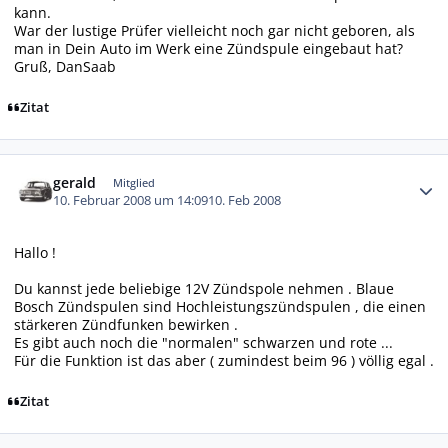
kann.
War der lustige Prüfer vielleicht noch gar nicht geboren, als
man in Dein Auto im Werk eine Zündspule eingebaut hat?
Gruß, DanSaab
Zitat
Autor-Statistiken
gerald
Mitglied
10. Februar 2008 um 14:09
10. Feb 2008
Hallo !
Du kannst jede beliebige 12V Zündspole nehmen . Blaue
Bosch Zündspulen sind Hochleistungszündspulen , die einen
stärkeren Zündfunken bewirken .
Es gibt auch noch die "normalen" schwarzen und rote ...
Für die Funktion ist das aber ( zumindest beim 96 ) völlig egal .
Zitat