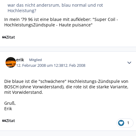
war das nicht andersrum, blau normal und rot
Hochleistung?
In mein '79 96 ist eine blaue mit aufkleber: "Super Coil -
HochleistungsZündspule - Haute puisance"
Zitat
Autor-Statistiken
erik
Mitglied
12. Februar 2008 um 12:38
12. Feb 2008
Die blaue ist die "schwächere" Hochleistungs-Zündspule von
BOSCH (ohne Vorwiderstand), die rote ist die starke Variante,
mit Vorwiderstand.
Gruß,
Erik
Zitat
1