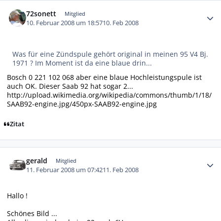
Autor-Statistiken
72sonett
Mitglied
10. Februar 2008 um 18:57
10. Feb 2008
Was für eine Zündspule gehört original in meinen 95 V4 Bj.
1971 ? Im Moment ist da eine blaue drin...
Bosch 0 221 102 068 aber eine blaue Hochleistungspule ist
auch OK. Dieser Saab 92 hat sogar 2...
http://upload.wikimedia.org/wikipedia/commons/thumb/1/18/
SAAB92-engine.jpg/450px-SAAB92-engine.jpg
Zitat
Autor-Statistiken
gerald
Mitglied
11. Februar 2008 um 07:42
11. Feb 2008
Hallo !
Schönes Bild ...