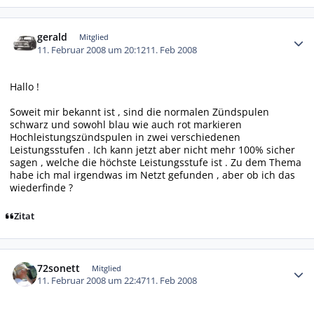
Autor-Statistiken
gerald
Mitglied
11. Februar 2008 um 20:12
11. Feb 2008
Hallo !
Soweit mir bekannt ist , sind die normalen Zündspulen
schwarz und sowohl blau wie auch rot markieren
Hochleistungszündspulen in zwei verschiedenen
Leistungsstufen . Ich kann jetzt aber nicht mehr 100% sicher
sagen , welche die höchste Leistungsstufe ist . Zu dem Thema
habe ich mal irgendwas im Netzt gefunden , aber ob ich das
wiederfinde ?
Zitat
Autor-Statistiken
72sonett
Mitglied
11. Februar 2008 um 22:47
11. Feb 2008