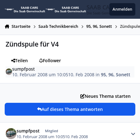
Zum Inhalt springen
SAAB CARS
Anmelden
Die Saab Gemeinschaft
Startseite
Saab Technikbereich
95, 96, Sonett
Zündspule
Zündspule für V4
Teilen
Follower
sumpfpost
10. Februar 2008 um 10:05
10. Feb 2008
in
95, 96, Sonett
Neues Thema starten
Auf dieses Thema antworten
Autor-Statistiken
sumpfpost
Mitglied
10. Februar 2008 um 10:05
10. Feb 2008