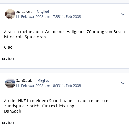
Autor-Statistiken
po taket
Mitglied
11. Februar 2008 um 17:33
11. Feb 2008
Also ich meine auch. An meiner Hallgeber-Zündung von Bosch
ist ne rote Spule dran.
Ciao!
Zitat
Autor-Statistiken
DanSaab
Mitglied
11. Februar 2008 um 18:39
11. Feb 2008
An der HKZ in meinem Sonett habe ich auch eine rote
Zündspule. Spricht für Hochleistung.
DanSaab
Zitat