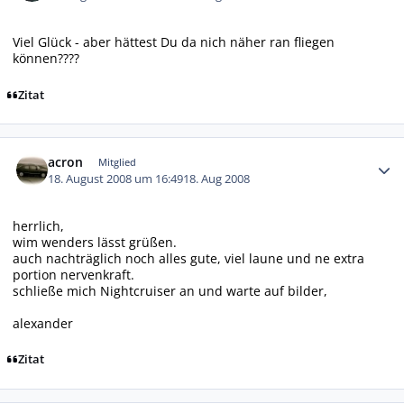
Viel Glück - aber hättest Du da nich näher ran fliegen
können????
Zitat
Autor-Statistiken
acron
Mitglied
18. August 2008 um 16:49
18. Aug 2008
herrlich,
wim wenders lässt grüßen.
auch nachträglich noch alles gute, viel laune und ne extra
portion nervenkraft.
schließe mich Nightcruiser an und warte auf bilder,
alexander
Zitat