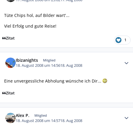
Tüte Chips hol, auf Bilder wart'...
Viel Erfolg und gute Reise!
Zitat
1
Autor-Statistiken
Ibizanights
Mitglied
18. August 2008 um 14:56
18. Aug 2008
Eine unvergessliche Abholung wünsche ich Dir...
Zitat
Autor-Statistiken
Alex P.
Mitglied
18. August 2008 um 14:57
18. Aug 2008