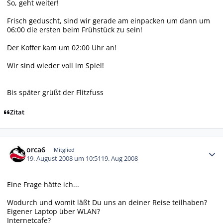
So, geht weiter!
Frisch geduscht, sind wir gerade am einpacken um dann um
06:00 die ersten beim Frühstück zu sein!
Der Koffer kam um 02:00 Uhr an!
Wir sind wieder voll im Spiel!
Bis später grüßt der Flitzfuss
Zitat
Autor-Statistiken
orca6
Mitglied
19. August 2008 um 10:51
19. Aug 2008
Eine Frage hätte ich...
Wodurch und womit läßt Du uns an deiner Reise teilhaben?
Eigener Laptop über WLAN?
Internetcafe?