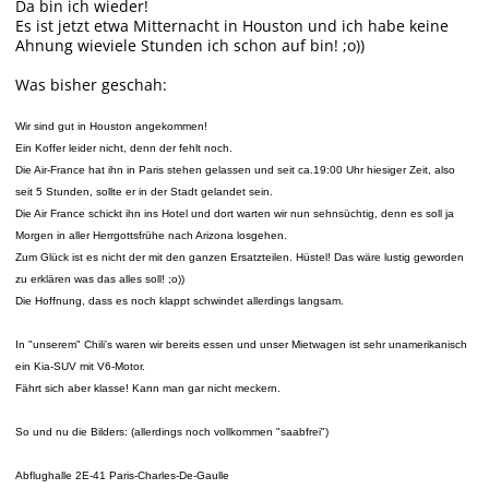
Da bin ich wieder!
Es ist jetzt etwa Mitternacht in Houston und ich habe keine
Ahnung wieviele Stunden ich schon auf bin! ;o))
Was bisher geschah:
Wir sind gut in Houston angekommen!
Ein Koffer leider nicht, denn der fehlt noch.
Die Air-France hat ihn in Paris stehen gelassen und seit ca.19:00 Uhr hiesiger Zeit, also
seit 5 Stunden, sollte er in der Stadt gelandet sein.
Die Air France schickt ihn ins Hotel und dort warten wir nun sehnsüchtig, denn es soll ja
Morgen in aller Herrgottsfrühe nach Arizona losgehen.
Zum Glück ist es nicht der mit den ganzen Ersatzteilen. Hüstel! Das wäre lustig geworden
zu erklären was das alles soll! ;o))
Die Hoffnung, dass es noch klappt schwindet allerdings langsam.
In "unserem" Chili's waren wir bereits essen und unser Mietwagen ist sehr unamerikanisch
ein Kia-SUV mit V6-Motor.
Fährt sich aber klasse! Kann man gar nicht meckern.
So und nu die Bilders: (allerdings noch vollkommen "saabfrei")
Abflughalle 2E-41 Paris-Charles-De-Gaulle