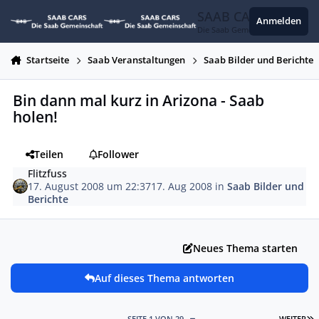
Zum Inhalt springen
SAAB CARS
Anmelden
Die Saab Gemeinschaft
Startseite
Saab Veranstaltungen
Saab Bilder und Berichte
Bin dann mal kurz in Arizona - Saab
holen!
Teilen
Follower
Flitzfuss
17. August 2008 um 22:37
17. Aug 2008
in
Saab Bilder und
Berichte
Neues Thema starten
Auf dieses Thema antworten
L
SEITE 1 VON 29
WEITER