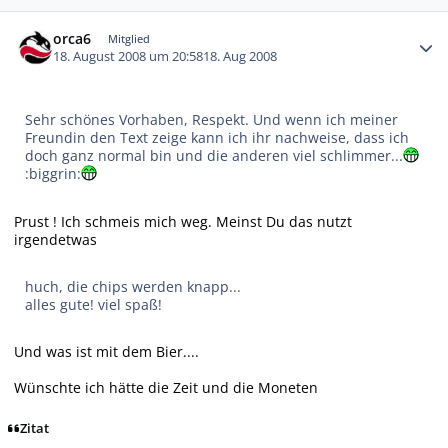
Autor-Statistiken
orca6
Mitglied
18. August 2008 um 20:58
18. Aug 2008
Sehr schönes Vorhaben, Respekt. Und wenn ich meiner
Freundin den Text zeige kann ich ihr nachweise, dass ich
doch ganz normal bin und die anderen viel schlimmer...
:biggrin:
Prust ! Ich schmeis mich weg. Meinst Du das nutzt
irgendetwas
huch, die chips werden knapp...
alles gute! viel spaß!
Und was ist mit dem Bier....
Wünschte ich hätte die Zeit und die Moneten
Zitat