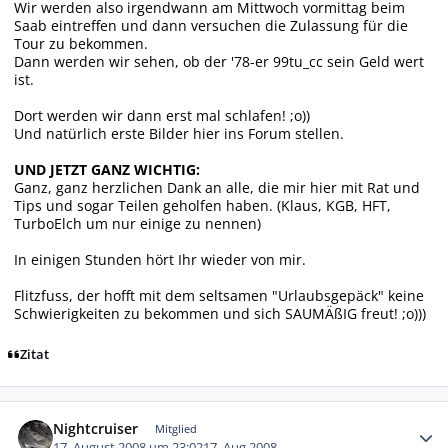
Wir werden also irgendwann am Mittwoch vormittag beim
Saab eintreffen und dann versuchen die Zulassung für die
Tour zu bekommen.
Dann werden wir sehen, ob der '78-er 99tu_cc sein Geld wert
ist.
Dort werden wir dann erst mal schlafen! ;o))
Und natürlich erste Bilder hier ins Forum stellen.
UND JETZT GANZ WICHTIG:
Ganz, ganz herzlichen Dank an alle, die mir hier mit Rat und
Tips und sogar Teilen geholfen haben. (Klaus, KGB, HFT,
TurboElch um nur einige zu nennen)
In einigen Stunden hört Ihr wieder von mir.
Flitzfuss, der hofft mit dem seltsamen "Urlaubsgepäck" keine
Schwierigkeiten zu bekommen und sich SAUMÄßIG freut! ;o)))
Zitat
Autor-Statistiken
Nightcruiser
Mitglied
17. August 2008 um 23:02
17. Aug 2008