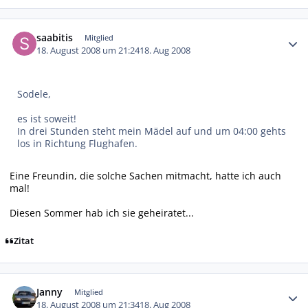
Autor-Statistiken
saabitis
Mitglied
18. August 2008 um 21:24
18. Aug 2008
Sodele,
es ist soweit!
In drei Stunden steht mein Mädel auf und um 04:00 gehts
los in Richtung Flughafen.
Eine Freundin, die solche Sachen mitmacht, hatte ich auch
mal!
Diesen Sommer hab ich sie geheiratet...
Zitat
Autor-Statistiken
Janny
Mitglied
18. August 2008 um 21:34
18. Aug 2008