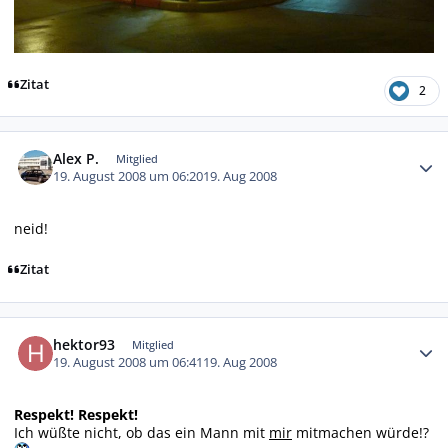
Zitat
2
Autor-Statistiken
Alex P.
Mitglied
19. August 2008 um 06:20
19. Aug 2008
neid!
Zitat
Autor-Statistiken
hektor93
Mitglied
19. August 2008 um 06:41
19. Aug 2008
Respekt!
Respekt!
Ich wüßte nicht, ob das ein Mann mit
mir
mitmachen würde!?