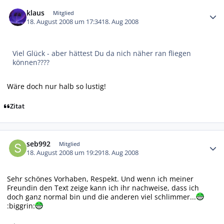
Autor-Statistiken
klaus
Mitglied
18. August 2008 um 17:34
18. Aug 2008
Viel Glück - aber hättest Du da nich näher ran fliegen
können????
Wäre doch nur halb so lustig!
Zitat
Autor-Statistiken
seb992
Mitglied
18. August 2008 um 19:29
18. Aug 2008
Sehr schönes Vorhaben, Respekt. Und wenn ich meiner
Freundin den Text zeige kann ich ihr nachweise, dass ich
doch ganz normal bin und die anderen viel schlimmer...
:biggrin: