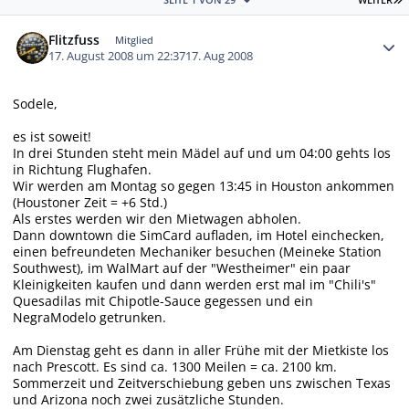
Autor-Statistiken
Flitzfuss
Mitglied
17. August 2008 um 22:37
17. Aug 2008
Sodele,
es ist soweit!
In drei Stunden steht mein Mädel auf und um 04:00 gehts los
in Richtung Flughafen.
Wir werden am Montag so gegen 13:45 in Houston ankommen
(Houstoner Zeit = +6 Std.)
Als erstes werden wir den Mietwagen abholen.
Dann downtown die SimCard aufladen, im Hotel einchecken,
einen befreundeten Mechaniker besuchen (Meineke Station
Southwest), im WalMart auf der "Westheimer" ein paar
Kleinigkeiten kaufen und dann werden erst mal im "Chili's"
Quesadilas mit Chipotle-Sauce gegessen und ein
NegraModelo getrunken.
Am Dienstag geht es dann in aller Frühe mit der Mietkiste los
nach Prescott. Es sind ca. 1300 Meilen = ca. 2100 km.
Sommerzeit und Zeitverschiebung geben uns zwischen Texas
und Arizona noch zwei zusätzliche Stunden.