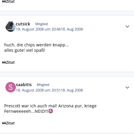
Zitat
Autor-Statistiken
cutsick
Mitglied
18. August 2008 um 20:46
18. Aug 2008
huch, die chips werden knapp...
alles gute! viel spaß!
Zitat
Autor-Statistiken
saabitis
Mitglied
18. August 2008 um 20:51
18. Aug 2008
Prescott war ich auch mal! Arizona pur, kriege
Fernweeeeeh...NEID!!!
Zitat