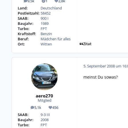
9,5k
1
2,8k
Beiträge
Lösungen
Reputation
Land:
Deutschland
Postleitzahl:
58452
SAAB:
900 I
Baujahr:
1989
Turbo:
FPT
Kraftstoff:
Benzin
Beruf:
Mädchen für alles
Zitat
Ort:
Witten
5. September 2008 um 16:
meinst Du sowas?
aero270
Mitglied
5,1k
456
Beiträge
Reputation
SAAB:
9-3 III
Baujahr:
2008
Turbo:
FPT