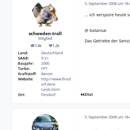
5. September 2008 um 18:
... ich verspüre heute
@ batansai
schweden-troll
Mitglied
Das Getriebe der Senso
7,4k
1,2k
Beiträge
Reputation
Land:
Deutschland
SAAB:
9-3 I
Baujahr:
2000
Turbo:
FPT
Kraftstoff:
Benzin
Website:
http://www.finsd
orf.de/e-
cards.html
Zitat
Ort:
Finsdorf
5. September 2008 um 18: