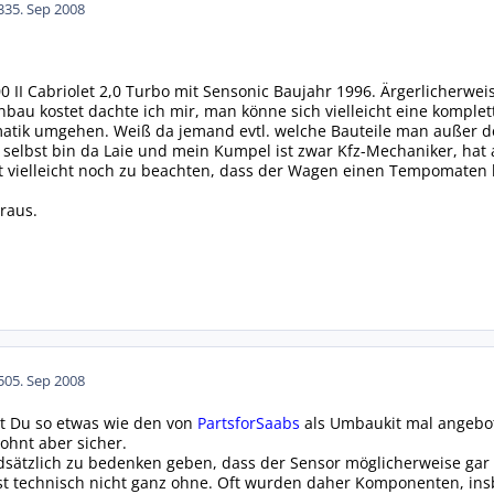
33
5. Sep 2008
0 II Cabriolet 2,0 Turbo mit Sensonic Baujahr 1996. Ärgerlicherwei
 Einbau kostet dachte ich mir, man könne sich vielleicht eine kompl
tik umgehen. Weiß da jemand evtl. welche Bauteile man außer de
ch selbst bin da Laie und mein Kumpel ist zwar Kfz-Mechaniker, hat
t vielleicht noch zu beachten, dass der Wagen einen Tempomaten 
raus.
50
5. Sep 2008
st Du so etwas wie den von
PartsforSaabs
als Umbaukit mal angebote
ohnt aber sicher.
sätzlich zu bedenken geben, dass der Sensor möglicherweise gar nich
 ist technisch nicht ganz ohne. Oft wurden daher Komponenten, in