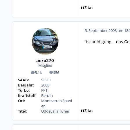
Zitat
5. September 2008 um 18:
`tschuldigung....das Ge
aero270
Mitglied
5,1k
456
Beiträge
Reputation
SAAB:
9-3 III
Baujahr:
2008
Turbo:
FPT
Kraftstoff:
Benzin
Ort:
Montserrat/Spani
en
Zitat
Titel:
Uddevalla Tuner