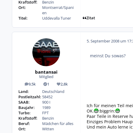
Kraftstoff:
Benzin
Ort:
Montserrat/Spani
en
Zitat
Titel:
Uddevalla Tuner
5. September 2008 um 17:
meinst Du sowas?
bantansai
Mitglied
9,5k
1
2,8k
Beiträge
Lösungen
Reputation
Land:
Deutschland
Postleitzahl:
58452
SAAB:
900 I
Ich für meinen Teil mei
Baujahr:
1989
OK.
:biggrin:
Turbo:
FPT
Paar Teile in Reserve 
Kraftstoff:
Benzin
Einziges Problem Haupt
Beruf:
Mädchen für alles
Und mein Auto lerne ic
Ort:
Witten