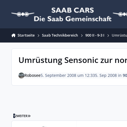
Zum Inhalt springen
Startseite
Saab Technikbereich
900 II - 9-3 I
Umrüstu
Umrüstung Sensonic zur no
Robosee
5. September 2008 um 12:33
5. Sep 2008
in
90
LETZTE SEITE
1
2
WEITER