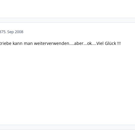
37
5. Sep 2008
triebe kann man weiterverwenden....aber...ok....Viel Glück !!!