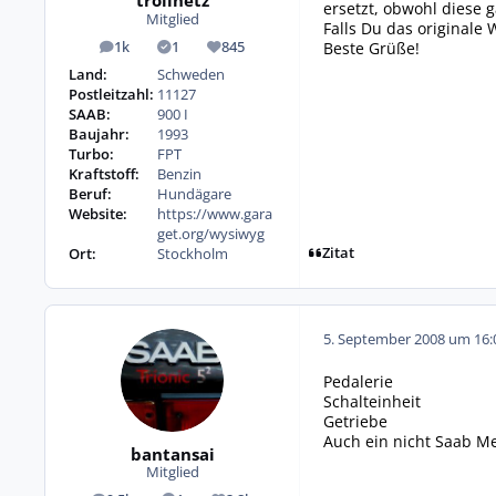
trollhetz
ersetzt, obwohl diese 
Mitglied
Falls Du das original
Beste Grüße!
1k
1
845
Beiträge
Lösungen
Reputation
Land:
Schweden
Postleitzahl:
11127
SAAB:
900 I
Baujahr:
1993
Turbo:
FPT
Kraftstoff:
Benzin
Beruf:
Hundägare
Website:
https://www.gara
get.org/wysiwyg
Zitat
Ort:
Stockholm
5. September 2008 um 16:
Pedalerie
Schalteinheit
Getriebe
Auch ein nicht Saab Me
bantansai
Mitglied