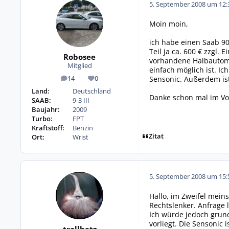
5. September 2008 um 12:
Moin moin,
ich habe einen Saab 90
Teil ja ca. 600 € zzgl.
Robosee
vorhandene Halbautoma
Mitglied
einfach möglich ist. I
Sensonic. Außerdem is
14
0
Beiträge
Reputation
Land:
Deutschland
Danke schon mal im Vo
SAAB:
9-3 III
Baujahr:
2009
Turbo:
FPT
Kraftstoff:
Benzin
Zitat
Ort:
Wrist
5. September 2008 um 15:
Hallo, im Zweifel mein
Rechtslenker. Anfrage l
Ich würde jedoch grund
vorliegt. Die Sensonic