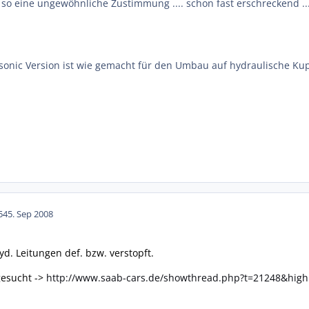
e so eine ungewöhnliche Zustimmung .... schon fast erschreckend ..
onic Version ist wie gemacht für den Umbau auf hydraulische Kuppl
54
5. Sep 2008
yd. Leitungen def. bzw. verstopft.
gesucht ->
http://www.saab-cars.de/showthread.php?t=21248&high