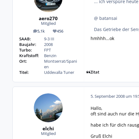
... ich verspüre heut
aero270
@ batansai
Mitglied
Das Getriebe der Sens
5,1k
456
Beiträge
Reputation
hmhhh...ok
SAAB:
9-3 III
Baujahr:
2008
Turbo:
FPT
Kraftstoff:
Benzin
Ort:
Montserrat/Spani
en
Zitat
Titel:
Uddevalla Tuner
5. September 2008 um 19:
Hallo,
oft sind auch nur die H
habe ich für dich raus
elchi
Mitglied
Gruß Elchi