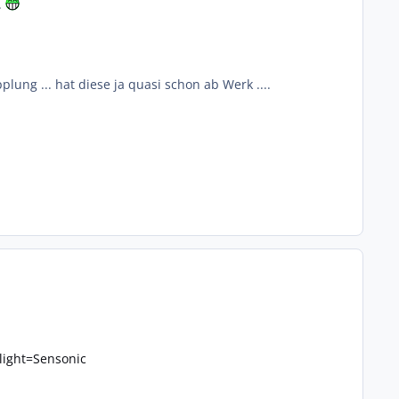
.
ung ... hat diese ja quasi schon ab Werk ....
light=Sensonic