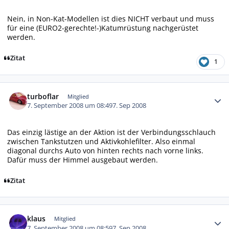
Nein, in Non-Kat-Modellen ist dies NICHT verbaut und muss
für eine (EURO2-gerechte!-)Katumrüstung nachgerüstet
werden.
Zitat
1
Autor-Statistiken
turboflar
Mitglied
7. September 2008 um 08:49
7. Sep 2008
Das einzig lästige an der Aktion ist der Verbindungsschlauch
zwischen Tankstutzen und Aktivkohlefilter. Also einmal
diagonal durchs Auto von hinten rechts nach vorne links.
Dafür muss der Himmel ausgebaut werden.
Zitat
Autor-Statistiken
klaus
Mitglied
7. September 2008 um 08:59
7. Sep 2008