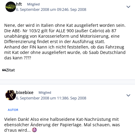
hft
Mitglied
6. September 2008 um 09:24
6. Sep 2008
Nene, der wird in Italien ohne Kat ausgeliefert worden sein.
Die ABE- Nr 103/2 gilt für ALLE 900 (außer Cabrio) ab 87
unabhängig von Karosserieform und Motorisierung, eine
Differenzierung findet erst in der Ausführug statt.
Anhand der FIN kann ich nicht feststellen, ob das Fahrzeug
mit Kat oder ohne ausgeliefert wurde, ob Saab Deutschland
das kann ????
Zitat
Autor-Statistiken
bixebixe
Mitglied
6. September 2008 um 11:38
6. Sep 2008
AUTOR
Vielen Dank! Also eine halbseidene Kat-Nachrüstung mit
ebensolcher Änderung der Papierlage. Mal schauen, was
d'raus wird...