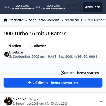
Zum Inhalt springen
SAAB CARS
Anmelden
Die Saab Gemeinschaft
Startseite
Saab Technikbereich
99, 90, 900 I
900 Turbo 1
900 Turbo 16 mit U-Kat???
Teilen
Follower
bixebixe
5. September 2008 um 19:46
5. Sep 2008
in
99, 90, 900 I
Neues Thema starten
Auf dieses Thema antworten
Autor-Statistiken
bixebixe
Mitglied
5. September 2008 um 19:46
5. Sep 2008