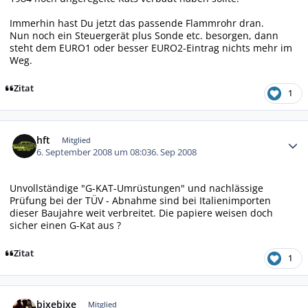
Immerhin hast Du jetzt das passende Flammrohr dran.
Nun noch ein Steuergerät plus Sonde etc. besorgen, dann
steht dem EURO1 oder besser EURO2-Eintrag nichts mehr im
Weg.
Zitat
1
Autor-Statistiken
hft
Mitglied
6. September 2008 um 08:03
6. Sep 2008
Unvollständige "G-KAT-Umrüstungen" und nachlässige
Prüfung bei der TÜV - Abnahme sind bei Italienimporten
dieser Baujahre weit verbreitet. Die papiere weisen doch
sicher einen G-Kat aus ?
Zitat
1
Autor-Statistiken
bixebixe
Mitglied