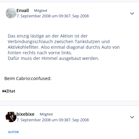
Autor-Statistiken
Envall
Mitglied
7. September 2008 um 09:36
7. Sep 2008
Das einzig lästige an der Aktion ist der
Verbindungsschlauch zwischen Tankstutzen und
Aktivkohlefilter. Also einmal diagonal durchs Auto von
hinten rechts nach vorne links.
Dafür muss der Himmel ausgebaut werden.
Beim Cabrio:confused:
Zitat
Autor-Statistiken
bixebixe
Mitglied
7. September 2008 um 09:38
7. Sep 2008
AUTOR