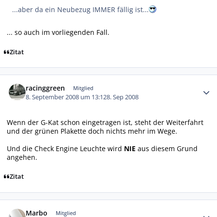
...aber da ein Neubezug IMMER fällig ist...
... so auch im vorliegenden Fall.
Zitat
Autor-Statistiken
racinggreen
Mitglied
8. September 2008 um 13:12
8. Sep 2008
Wenn der G-Kat schon eingetragen ist, steht der Weiterfahrt
und der grünen Plakette doch nichts mehr im Wege.
Und die Check Engine Leuchte wird
NIE
aus diesem Grund
angehen.
Zitat
Autor-Statistiken
Marbo
Mitglied