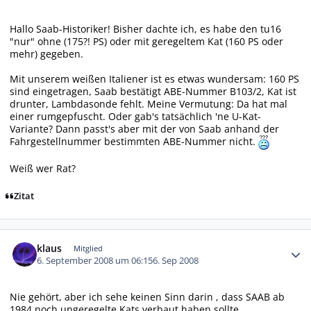
Hallo Saab-Historiker! Bisher dachte ich, es habe den tu16
"nur" ohne (175?! PS) oder mit geregeltem Kat (160 PS oder
mehr) gegeben.
Mit unserem weißen Italiener ist es etwas wundersam: 160 PS
sind eingetragen, Saab bestätigt ABE-Nummer B103/2, Kat ist
drunter, Lambdasonde fehlt. Meine Vermutung: Da hat mal
einer rumgepfuscht. Oder gab's tatsächlich 'ne U-Kat-
Variante? Dann passt's aber mit der von Saab anhand der
Fahrgestellnummer bestimmten ABE-Nummer nicht.
Weiß wer Rat?
Zitat
Autor-Statistiken
klaus
Mitglied
6. September 2008 um 06:15
6. Sep 2008
Nie gehört, aber ich sehe keinen Sinn darin , dass SAAB ab
1984 noch ungeregelte Kats verbaut haben sollte.