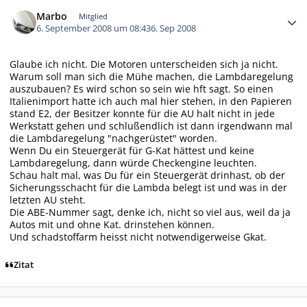
Autor-Statistiken
Marbo
Mitglied
6. September 2008 um 08:43
6. Sep 2008
Glaube ich nicht. Die Motoren unterscheiden sich ja nicht.
Warum soll man sich die Mühe machen, die Lambdaregelung
auszubauen? Es wird schon so sein wie hft sagt. So einen
Italienimport hatte ich auch mal hier stehen, in den Papieren
stand E2, der Besitzer konnte für die AU halt nicht in jede
Werkstatt gehen und schlußendlich ist dann irgendwann mal
die Lambdaregelung "nachgerüstet" worden.
Wenn Du ein Steuergerät für G-Kat hättest und keine
Lambdaregelung, dann würde Checkengine leuchten.
Schau halt mal, was Du für ein Steuergerät drinhast, ob der
Sicherungsschacht für die Lambda belegt ist und was in der
letzten AU steht.
Die ABE-Nummer sagt, denke ich, nicht so viel aus, weil da ja
Autos mit und ohne Kat. drinstehen können.
Und schadstoffarm heisst nicht notwendigerweise Gkat.
Zitat
Autor-Statistiken