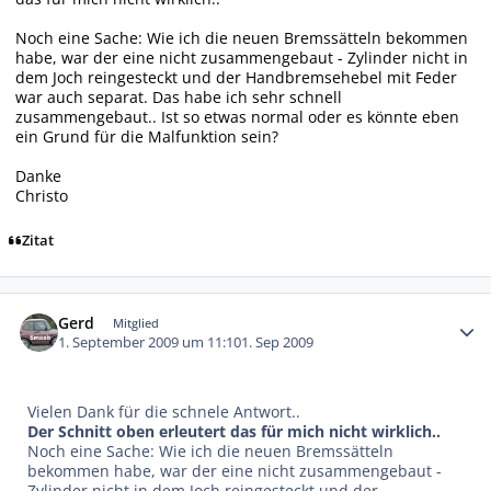
Noch eine Sache: Wie ich die neuen Bremssätteln bekommen
habe, war der eine nicht zusammengebaut - Zylinder nicht in
dem Joch reingesteckt und der Handbremsehebel mit Feder
war auch separat. Das habe ich sehr schnell
zusammengebaut.. Ist so etwas normal oder es könnte eben
ein Grund für die Malfunktion sein?
Danke
Christo
Zitat
Autor-Statistiken
Gerd
Mitglied
1. September 2009 um 11:10
1. Sep 2009
Vielen Dank für die schnele Antwort..
Der Schnitt oben erleutert das für mich nicht wirklich..
Noch eine Sache: Wie ich die neuen Bremssätteln
bekommen habe, war der eine nicht zusammengebaut -
Zylinder nicht in dem Joch reingesteckt und der