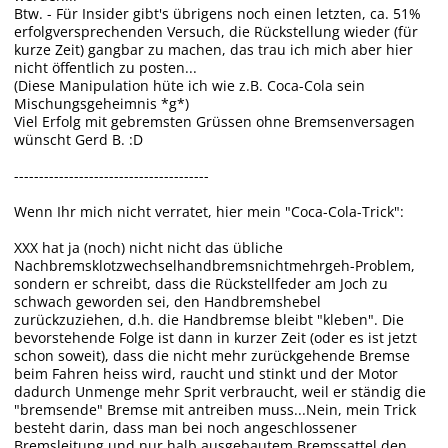
Btw. - Für Insider gibt's übrigens noch einen letzten, ca. 51%
erfolgversprechenden Versuch, die Rückstellung wieder (für
kurze Zeit) gangbar zu machen, das trau ich mich aber hier
nicht öffentlich zu posten...
(Diese Manipulation hüte ich wie z.B. Coca-Cola sein
Mischungsgeheimnis *g*)
Viel Erfolg mit gebremsten Grüssen ohne Bremsenversagen
wünscht Gerd B. :D
---------------------------------------
Wenn Ihr mich nicht verratet, hier mein "Coca-Cola-Trick":
XXX hat ja (noch) nicht nicht das übliche
Nachbremsklotzwechselhandbremsnichtmehrgeh-Problem,
sondern er schreibt, dass die Rückstellfeder am Joch zu
schwach geworden sei, den Handbremshebel
zurückzuziehen, d.h. die Handbremse bleibt "kleben". Die
bevorstehende Folge ist dann in kurzer Zeit (oder es ist jetzt
schon soweit), dass die nicht mehr zurückgehende Bremse
beim Fahren heiss wird, raucht und stinkt und der Motor
dadurch Unmenge mehr Sprit verbraucht, weil er ständig die
"bremsende" Bremse mit antreiben muss...Nein, mein Trick
besteht darin, dass man bei noch angeschlossener
Bremsleitung und nur halb ausgebautem Bremssattel den