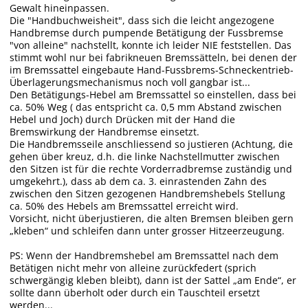
Gewalt hineinpassen.
Die "Handbuchweisheit", dass sich die leicht angezogene
Handbremse durch pumpende Betätigung der Fussbremse
"von alleine" nachstellt, konnte ich leider NIE feststellen. Das
stimmt wohl nur bei fabrikneuen Bremssätteln, bei denen der
im Bremssattel eingebaute Hand-Fussbrems-Schneckentrieb-
Überlagerungsmechanismus noch voll gangbar ist...
Den Betätigungs-Hebel am Bremssattel so einstellen, dass bei
ca. 50% Weg ( das entspricht ca. 0,5 mm Abstand zwischen
Hebel und Joch) durch Drücken mit der Hand die
Bremswirkung der Handbremse einsetzt.
Die Handbremsseile anschliessend so justieren (Achtung, die
gehen über kreuz, d.h. die linke Nachstellmutter zwischen
den Sitzen ist für die rechte Vorderradbremse zuständig und
umgekehrt.), dass ab dem ca. 3. einrastenden Zahn des
zwischen den Sitzen gezogenen Handbremshebels Stellung
ca. 50% des Hebels am Bremssattel erreicht wird.
Vorsicht, nicht überjustieren, die alten Bremsen bleiben gern
„kleben“ und schleifen dann unter grosser Hitzeerzeugung.
PS: Wenn der Handbremshebel am Bremssattel nach dem
Betätigen nicht mehr von alleine zurückfedert (sprich
schwergängig kleben bleibt), dann ist der Sattel „am Ende“, er
sollte dann überholt oder durch ein Tauschteil ersetzt
werden...