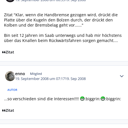
Zitat "Klar, wenn die Handbremse gezogen wird, drückt die
Platte über die Kugeln den Bolzen durch, der drückt den
Kolben und der Bremsbelag geht vor......"
Bin seit 12 Jahren im Saab unterwegs und hab mir höchstens
über das Knallen beim Rückwärtsfahren sorgen gemacht....
Zitat
Autor-Statistiken
enno
Mitglied
19. September 2008 um 07:17
19. Sep 2008
AUTOR
...so verschieden sind die Interessen!!!!
:biggrin:
:biggrin:
Zitat
Autor-Statistiken