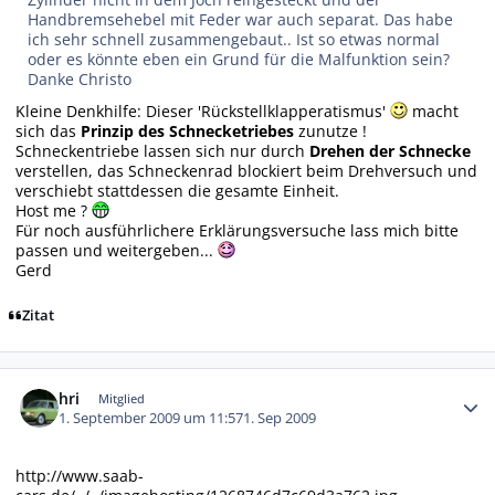
Handbremsehebel mit Feder war auch separat. Das habe
ich sehr schnell zusammengebaut.. Ist so etwas normal
oder es könnte eben ein Grund für die Malfunktion sein?
Danke Christo
Kleine Denkhilfe: Dieser 'Rückstellklapperatismus'
macht
sich das
Prinzip des Schnecketriebes
zunutze !
Schneckentriebe lassen sich nur durch
Drehen der Schnecke
verstellen, das Schneckenrad blockiert beim Drehversuch und
verschiebt stattdessen die gesamte Einheit.
Host me ?
Für noch ausführlichere Erklärungsversuche lass mich bitte
passen und weitergeben...
Gerd
Zitat
Autor-Statistiken
hri
Mitglied
1. September 2009 um 11:57
1. Sep 2009
http://www.saab-