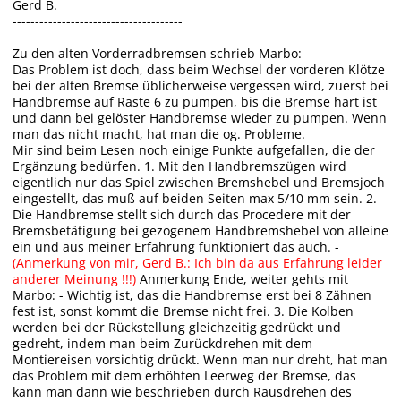
Gerd B.
--------------------------------------
Zu den alten Vorderradbremsen schrieb Marbo:
Das Problem ist doch, dass beim Wechsel der vorderen Klötze
bei der alten Bremse üblicherweise vergessen wird, zuerst bei
Handbremse auf Raste 6 zu pumpen, bis die Bremse hart ist
und dann bei gelöster Handbremse wieder zu pumpen. Wenn
man das nicht macht, hat man die og. Probleme.
Mir sind beim Lesen noch einige Punkte aufgefallen, die der
Ergänzung bedürfen. 1. Mit den Handbremszügen wird
eigentlich nur das Spiel zwischen Bremshebel und Bremsjoch
eingestellt, das muß auf beiden Seiten max 5/10 mm sein. 2.
Die Handbremse stellt sich durch das Procedere mit der
Bremsbetätigung bei gezogenem Handbremshebel von alleine
ein und aus meiner Erfahrung funktioniert das auch. -
(Anmerkung von mir, Gerd B.: Ich bin da aus Erfahrung leider
anderer Meinung !!!)
Anmerkung Ende, weiter gehts mit
Marbo: - Wichtig ist, das die Handbremse erst bei 8 Zähnen
fest ist, sonst kommt die Bremse nicht frei. 3. Die Kolben
werden bei der Rückstellung gleichzeitig gedrückt und
gedreht, indem man beim Zurückdrehen mit dem
Montiereisen vorsichtig drückt. Wenn man nur dreht, hat man
das Problem mit dem erhöhten Leerweg der Bremse, das
kann man dann wie beschrieben durch Rausdrehen des