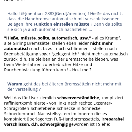
Hallo ! @[mention=2883]Gerd[/mention] ! Hieße das nicht ,
dass die Handbremse automatisch mit verschleissenden
Belägen ihre
Funktion einstellen müsste
? Denn da sollte
sie sich ja auch automatisch nachstellen ...
"Hieße, müsste, sollte, automatisch, usw."
- alles Krampf,
alte Girling Bremssättel stellen eben leider
nicht mehr
automatisch
nach, bzw. - noch schlimmer -, stellen nach
Bremsbetätigung sogar "gelegentlich" nicht mehr automatisch
zurück, d.h. sie bleiben an der Bremsscheibe kleben, was
beim Weiterfahren zu erheblicher Hitze-und
Rauchentwicklung führen kann ! - Host me ?
Warum
geht das bei älteren Bremssätteln nicht mehr mit
der Verstellung ?
Weil das für User ziemlich
schwerverständliche
, kompliziert
raffiniertkombinierte - von links nach rechts: Exzenter-
Schrägrollen-Schiefebene-Schnecke-in-Schnecke-
Schneckennrad--Nachstellsystem im Inneren dieses
kombiniert überlagerten Fuß-Handbremssattels,
irreparabel
verschlissen, d.h. schwergängig
geworden ist ! Siehe: