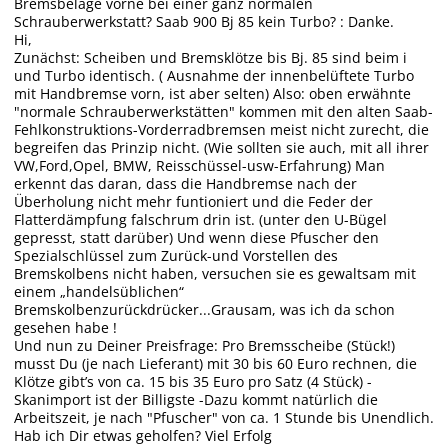
Bremsbeläge vorne bei einer ganz normalen
Schrauberwerkstatt? Saab 900 Bj 85 kein Turbo? : Danke.
Hi,
Zunächst: Scheiben und Bremsklötze bis Bj. 85 sind beim i
und Turbo identisch. ( Ausnahme der innenbelüftete Turbo
mit Handbremse vorn, ist aber selten) Also: oben erwähnte
"normale Schrauberwerkstätten" kommen mit den alten Saab-
Fehlkonstruktions-Vorderradbremsen meist nicht zurecht, die
begreifen das Prinzip nicht. (Wie sollten sie auch, mit all ihrer
VW,Ford,Opel, BMW, Reisschüssel-usw-Erfahrung) Man
erkennt das daran, dass die Handbremse nach der
Überholung nicht mehr funtioniert und die Feder der
Flatterdämpfung falschrum drin ist. (unter den U-Bügel
gepresst, statt darüber) Und wenn diese Pfuscher den
Spezialschlüssel zum Zurück-und Vorstellen des
Bremskolbens nicht haben, versuchen sie es gewaltsam mit
einem „handelsüblichen“
Bremskolbenzurückdrücker...Grausam, was ich da schon
gesehen habe !
Und nun zu Deiner Preisfrage: Pro Bremsscheibe (Stück!)
musst Du (je nach Lieferant) mit 30 bis 60 Euro rechnen, die
Klötze gibt’s von ca. 15 bis 35 Euro pro Satz (4 Stück) -
Skanimport ist der Billigste -Dazu kommt natürlich die
Arbeitszeit, je nach "Pfuscher" von ca. 1 Stunde bis Unendlich.
Hab ich Dir etwas geholfen? Viel Erfolg