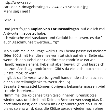
http://www.saab-
cars.de/../../imagehosting/1268746d7c69d3a762.jpg
Mehr sag i ned !
Gerd B.
Und jetzt folgen
Kopien von Forumsanfragen
, auf die ich mal
Antworten gepostet habe:
Ich wünsche viel Ausdauer und Geduld beim Lesen, es darf
auch geschmunzelt werden... *g*
Moin Hab mal eine Frage weil's zum Thema passt: Bei meinem
'86er 900t8 mit Handbremse vorn tut sich auf einer Seite nix,
wenn ich den Hebel der Handbremse randrücke (so wie
Handbremse ziehen). Hebel ist aber beweglich und lässt sich
bis zum Anschlag randrücken. Gibt's da vielleicht auch so eine
Einstellmöglichkeit?
... gibt's da für verantwortungsvoll handelnde schon auch so
einen Einstellmöglichkeits-"Versuch" . ;-)
Besagte Bremssättel können übrigens bekanntermassen „viel
Freude“ bereiten...
Nimm mal die kolbenseitigen (also inneren) Bremsklötze
wieder raus und dreh mit Deinem Bremsenwerkzeug (das Du
hoffentlich hast) den Kolben im Gegenuhrzeigersinn zurück,
bis es so eng wird, dass die Klötze gerade wieder noch ohne