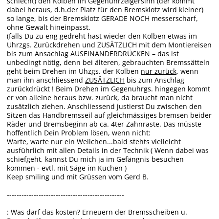
schlecht) den Kolben im Gegenuhrzeigersinn (der kommt
dabei heraus, d.h.der Platz für den Bremsklotz wird kleiner)
so lange, bis der Bremsklotz GERADE NOCH messerscharf,
ohne Gewalt hineinpasst.
(falls Du zu eng gedreht hast wieder den Kolben etwas im
Uhrzgs. Zurückdrehen und ZUSÄTZLICH mit dem Montiereisen
bis zum Ansachlag AUSEINANDERDRÜCKEN – das ist
unbedingt nötig, denn bei älteren, gebrauchten Bremssätteln
geht beim Drehen im Uhzgs. der Kolben
nur zurück
, wenn
man ihn anschliessend
ZUSÄTZLICH
bis zum Anschlag
zurückdrückt ! Beim Drehen im Gegenuhrgs. hingegen kommt
er von alleine heraus bzw. zurück, da braucht man nicht
zusätzlich ziehen. Anschliessend justierst Du zwischen den
Sitzen das Handbremsseil auf gleichmässiges bremsen beider
Räder und Bremsbeginn ab ca. 4ter Zahnraste. Das müsste
hoffentlich Dein Problem lösen, wenn nicht:
Warte, warte nur ein Weilchen...bald stehts vielleicht
ausführlich mit allen Details in der Technik ( Wenn dabei was
schiefgeht, kannst Du mich ja im Gefängnis besuchen
kommen - evtl. mit Säge im Kuchen )
Keep smiling und mit Grüssen vom Gerd B.
------------------------------------------------
: Was darf das kosten? Erneuern der Bremsscheiben u.