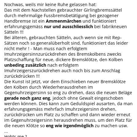
Nochwas, weils mir keine Ruhe gelassen hat:
Das mit dem Nachstellen gebrauchter Girlingbremssättel
durch mehrmalige Fussbremsbetätigung bei gezogener
Handbremse ist ein
Ammenmärchen
und funktioniert
erfahrungsgemäss
nur und ausschliesslich
bei fabrikneuen
Sätteln !!!
Bei älteren, gebrauchten Sätteln, auch wenn sie mit Rep-
Sätzen noch so generalüberholt sind, funktioniert das leider
nicht mehr ! - Man muss nach erfolgtem
Imuhrzeigersinnzurückdrehen des Bremskolbens zwecks
Platzschaffung für neue, dickere Bremsklötze, den Kolben
unbeding zusätzlich
nach erfolgtem
Imuhrzeigerszurückdrehen auch noch bis zum Anschlag
zurückdrücken !!!
Die Kunst ist jetzt, vor dem Einschieben neuer Bremsklötze
den Kolben durch Wiederherausdrehen im
Gegenuhrzeigersinn so eng zu drehen, dass die neuen Beläge
gerade noch ganz eng
, jedoch ohne Gewalt eingeschoben
werden können. Dies kann zum Geduldspiel ausarten, da man
erfahrungsgemäss mehrfach Imuhrzeigersinn drehen,
zurückdrücken um Platz zu schaffen und dann wieder erneut
im Gegenuhrzeigersinn herausdrehen muss, um den Platz für
die neuen Klötze so
eng wie irgendmöglich
zu machen usw.
...
Hobts me ?