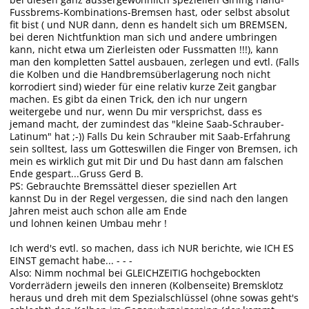
Fussbrems-Kombinations-Bremsen hast, oder selbst absolut
fit bist ( und NUR dann, denn es handelt sich um BREMSEN,
bei deren Nichtfunktion man sich und andere umbringen
kann, nicht etwa um Zierleisten oder Fussmatten !!!), kann
man den kompletten Sattel ausbauen, zerlegen und evtl. (Falls
die Kolben und die Handbremsüberlagerung noch nicht
korrodiert sind) wieder für eine relativ kurze Zeit gangbar
machen. Es gibt da einen Trick, den ich nur ungern
weitergebe und nur, wenn Du mir versprichst, dass es
jemand macht, der zumindest das "kleine Saab-Schrauber-
Latinum" hat ;-)) Falls Du kein Schrauber mit Saab-Erfahrung
sein solltest, lass um Gotteswillen die Finger von Bremsen, ich
mein es wirklich gut mit Dir und Du hast dann am falschen
Ende gespart...Gruss Gerd B.
PS: Gebrauchte Bremssättel dieser speziellen Art
kannst Du in der Regel vergessen, die sind nach den langen
Jahren meist auch schon alle am Ende
und lohnen keinen Umbau mehr !
Ich werd's evtl. so machen, dass ich NUR berichte, wie ICH ES
EINST gemacht habe... - - -
Also: Nimm nochmal bei GLEICHZEITIG hochgebockten
Vorderrädern jeweils den inneren (Kolbenseite) Bremsklotz
heraus und dreh mit dem Spezialschlüssel (ohne sowas geht's