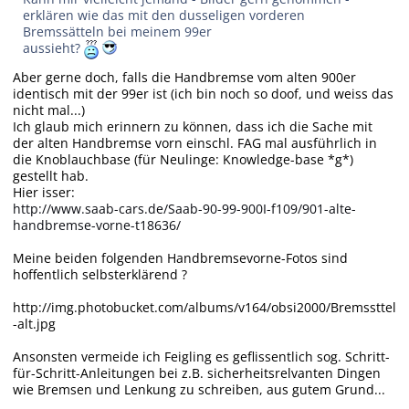
erklären wie das mit den dusseligen vorderen
Bremssätteln bei meinem 99er
aussieht?
Aber gerne doch, falls die Handbremse vom alten 900er
identisch mit der 99er ist (ich bin noch so doof, und weiss das
nicht mal...)
Ich glaub mich erinnern zu können, dass ich die Sache mit
der alten Handbremse vorn einschl. FAG mal ausführlich in
die Knoblauchbase (für Neulinge: Knowledge-base *g*)
gestellt hab.
Hier isser:
http://www.saab-cars.de/Saab-90-99-900I-f109/901-alte-
handbremse-vorne-t18636/
Meine beiden folgenden Handbremsevorne-Fotos sind
hoffentlich selbsterklärend ?
http://img.photobucket.com/albums/v164/obsi2000/Bremssttel
-alt.jpg
Ansonsten vermeide ich Feigling es geflissentlich sog. Schritt-
für-Schritt-Anleitungen bei z.B. sicherheitsrelvanten Dingen
wie Bremsen und Lenkung zu schreiben, aus gutem Grund...