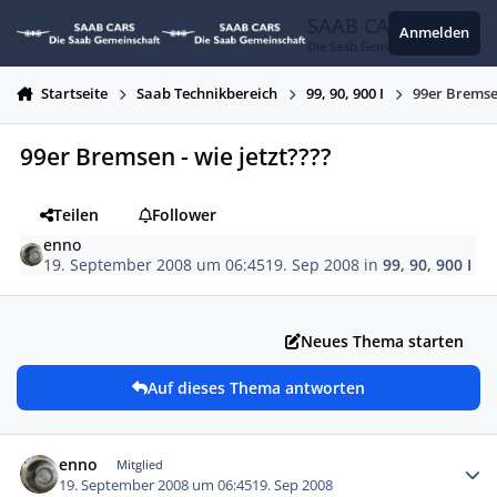
Zum Inhalt springen
SAAB CARS
Anmelden
Die Saab Gemeinschaft
Startseite
Saab Technikbereich
99, 90, 900 I
99er Bremsen
99er Bremsen - wie jetzt????
Teilen
Follower
enno
19. September 2008 um 06:45
19. Sep 2008
in
99, 90, 900 I
Neues Thema starten
Auf dieses Thema antworten
Autor-Statistiken
enno
Mitglied
19. September 2008 um 06:45
19. Sep 2008