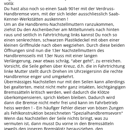
voilà:
Du hast also noch so einen Saab 901er mit der Verdruss-
Handbremse vorn, mit der sich leider ausschliesslich Saab-
Kenner-Werkstätten auskennen !
Um an die Handbrems-Nachstellmuttern ranzukommen,
ziehst Du den Aschenbecher am Mitteltunnels nach hinten
raus und seitlich in Fahrtrichtung links kannst Du noch so
einen senkrechten, schwarzen Plastikdeckel mit oben einer
kleinen Griffmulde nach oben wegziehen. Durch diese beiden
Öffnungen sind nun die 13er Nachstellmuttern des
Handbremsseils mit 13er Nuss mit einer langen
Verlängerung, zwar etwas schräg, "aber geht", zu erreichen.
Vorsicht, die Seile gehen über Kreuz, d.h. die in Fahrtrichtung
linke Mutter stellt durch Drehen im Uhrzeigersinn die rechte
Handbremse enger und umgekehrt.
Übermässiges Nachstellen nur mit den Seilen kann allerdings
bei gealterten, meist nicht mehr ganz intakten, leichtgängigen
Bremssätteln kritisch werden, weil dadurch die Klötze
überkompensieren, sprich kleben bleiben. Dadurch wird
dann die Bremse nicht mehr frei und kann im Fahrbetrieb
heiss werden ! - Ein häufiger Fehler dieser von bösen Zungen
als Fehlkonstruktion bezeichneten "Spezialhandbremsevorn"
Wenn das Nachstellen der Seile nichts bringt, was zu
vermuten ist, dann musst Du vorne in den Bremssätteln
jeweils den inneren Bremsklotz herausziehen, den