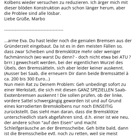
Kolbens wieder versuchen zu reduzieren. Ich ärger mich mit
dieser blöden Konstruktion auch schon länger herum, aber
die Problee sind alle lösbar.
Liebe Grüße, Marbo
---------------------------------------
...arme Eva. Du hast leider noch die genialen Bremsen aus der
Gründerzeit eingebaut. Da ist es in den meisten Fällen so,
dass zwar Scheiben und Bremsklötze mehr oder weniger
fachmännisch (wo warst Du denn? - doch nicht etwa bei ATU ?
brrr.) gewechselt werden, bei der eigentlichen Wurzel des
Übels, den Bremssätteln, sich aber leider keiner auskennt.
(Ausser bei Saab, die erneuern Dir dann beide Bremssättel à
ca. 200 bis 300 Euro...)
Nun mein Rat zu Deinem Problem: Geh unbedingt sofort zu
einer Werkstatt, die sich mit diesen GANZ SPEZIELLEN Saab-
Exotenbremsen auskennt ! Die sollen prüfen, ob der linke,
vordere Sattel schwergängig geworden ist und auf Grund
eines korrodierten Bremskolbens nur noch EINSEITIG
zurückstellt. Das sieht man daran, dass die Bremsklötze
unterschiedlich stark abgefahren sind, d.h. einer ist wie neu,
der andere schon "auf den Eisen" und macht
Schleifgeräusche an der Bremsscheibe. Geh bitte bald, dann
ist die Bremsscheibe evtl. noch zu retten, weil sie meist