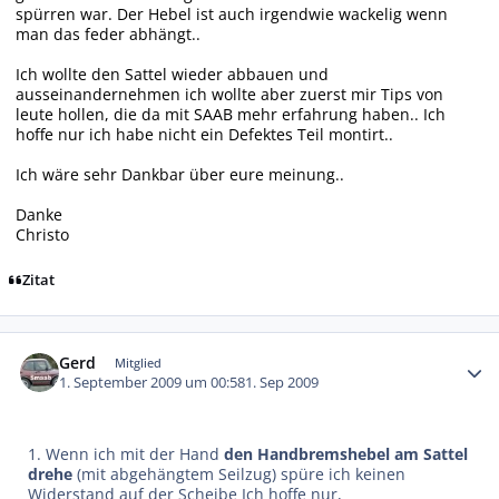
spürren war. Der Hebel ist auch irgendwie wackelig wenn
man das feder abhängt..
Ich wollte den Sattel wieder abbauen und
ausseinandernehmen ich wollte aber zuerst mir Tips von
leute hollen, die da mit SAAB mehr erfahrung haben.. Ich
hoffe nur ich habe nicht ein Defektes Teil montirt..
Ich wäre sehr Dankbar über eure meinung..
Danke
Christo
Zitat
Autor-Statistiken
Gerd
Mitglied
1. September 2009 um 00:58
1. Sep 2009
1. Wenn ich mit der Hand
den Handbremshebel am Sattel
drehe
(mit abgehängtem Seilzug) spüre ich keinen
Widerstand auf der Scheibe Ich hoffe nur,