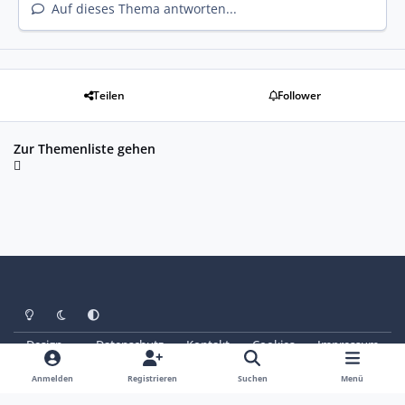
Auf dieses Thema antworten...
Teilen
Follower
Zur Themenliste gehen
Heller Modus
Dunkler Modus
Systemeinstellung
Design
Datenschutz
Kontakt
Cookies
Impressum
© Copyright 2025 - SAABoteure e. V.
Powered by
Invision Community
Anmelden
Registrieren
Suchen
Menü