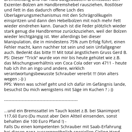
Exzenter-Bolzen am Handbremshebel rausziehen, Rostlöser
und Fett in das dadurch offene Loch des
Überlagerungsmechanismus mit den Schrägrollkugeln
einspritzen und dann den Hebelbolzen mit noch mehr Fett
wieder eindrehen kann. Danach ist die Feder plötzlich wieder
stark genug die Handbremse zurückzuziehen, weil der Bolzen
wieder leichtgängig ist. Wer allerdings bei dieser
Manipulation, die in mindestens 75% zum Erfolg führt, einen
Fehler macht, kann nachher tot sein und sein Unfallgegner
auch. Bedenkt das bitte !!! Mit total ängstlichem Gruss Gerd B.
PS: Dieser "Trick" wurde von mir bis heute gehütet wie z.B.
das Mischungsverhältnis von Coca Cola oder von 4711 - heute
hab ich ihn an ingo und andere, wirklich
verantwortungsbewusste Schrauber vererbt !!! (Von alters
wegen ;-)) )
PPS: Wenn was schief geht und ich dafür im Gefängnis lande,
besuchst Du mich wenigstens mit Säge im Kuchen ? ;-))
--------------------------------------------------
...und ein Bremssattel im Tauch kostet z.B. bei Skanimport
117,60 Euro (Du musst aber Dein Altteil einsenden, sonst
behalten die 100 Euro Pfand !) -
Falls Du einen kompetenten Schrauber mit Saab-Erfahrung
bei diesen ganz aussergewöhnlich speziellen Girling Hand-