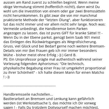
aussen am Rand zuerst zu schleifen beginnt. Wenn meine
obige Vermutung stimmt (hoffentlich nicht!), dann wirst Du
wohl um die Investition von einem oder gar zwei Bremssätteln
nicht herumkommen. Es gibt zwar die von mir manchmal
praktizierte Methode der "letzten Ölung", aber funktionieren
tut das nicht immer und vor allem nicht sehr lange. Noch was:
Vermeide unbedingt, die Handbremse beim Parken
angezogen zu lassen, das ist pures GIFT für kranke Sättel !!! -
Wenn Du in der Ebene parkst, genügt beim Saab 901 meist
das Einlegen des Rückwärtsganges als Wegrollsicherung.
Gruss, viel Glück und bei Bedarf gerne noch weitere Bremsen-
Details von mir (bei Frauen geb ich mir immer besonders
Mühe - bisher meist ohne Erfolg ;-)) ) Gerd B.
PS: Ein Uniprofessor prägte mal authentisch während seiner
Vorlesung folgenden Aphorismus: "Die technisch,
physikalische Begabung einer Frau ist umgekehrt proportional
zu ihrer Schönheit" - Ich halte diesen Mann für einen Matcho
! ;-))
-------------------------------------------
Handbremsseile nachstellen...
Bastlerarbeit an Bremsen und Lenkung kann gefährlich
werden (ist Werkstattsache !), das möchte ich Dir vorweg
sagen ! - Falls Du trotzdem Doityourself machen möchtest,