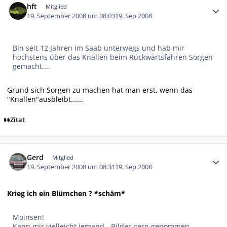
hft
Mitglied
19. September 2008 um 08:03
19. Sep 2008
Bin seit 12 Jahren im Saab unterwegs und hab mir
höchstens über das Knallen beim Rückwärtsfahren Sorgen
gemacht....
Grund sich Sorgen zu machen hat man erst, wenn das
"Knallen"ausbleibt......
Zitat
Autor-Statistiken
Gerd
Mitglied
19. September 2008 um 08:31
19. Sep 2008
Krieg ich ein Blümchen ? *schäm*
Moinsen!
Kann mir vielleicht jemand - Bilder gern genommen -