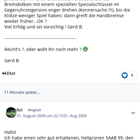
Bremskolben mit einem speziellen Spezialschlüssel im
Gegenuhrzeigersinn enger drehen (Kennersache !!!), bis die
Klötze weniger Spiel haben; dann greift die Handbremse
wieder früher...OK ?
Viel Erfolg und sei vorsichtig ! Gerd B.
----------------------------------------------
Reicht's ?, oder wollt Ihr noch mehr ?
Gerd B.
Zitat
4
11 Monate später...
Autor-Statistiken
hri
Mitglied
31. August 2009 um 22:10
31. Aug 2009
Hallo!
Ich habe einen sehr gut erhaltenen, hellgrünen SAAB 99, den