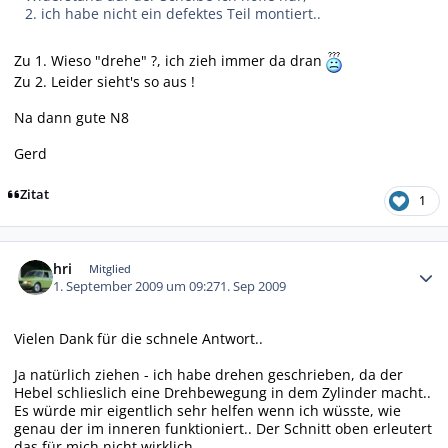
2. ich habe nicht ein defektes Teil montiert..
Zu 1.
Wieso "drehe" ?, ich zieh immer da dran
Zu 2. Leider sieht's so aus !
Na dann gute N8
Gerd
Zitat
1
Autor-Statistiken
hri
Mitglied
1. September 2009 um 09:27
1. Sep 2009
Vielen Dank für die schnele Antwort..
Ja natürlich ziehen - ich habe drehen geschrieben, da der
Hebel schlieslich eine Drehbewegung in dem Zylinder macht..
Es würde mir eigentlich sehr helfen wenn ich wüsste, wie
genau der im inneren funktioniert.. Der Schnitt oben erleutert
das für mich nicht wirklich..