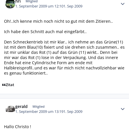
hri
Mitglied
1. September 2009 um 12:10
1. Sep 2009
Oh!..Ich kenne mich noch nicht so gut mit dem Zitieren..
Ich habe den Schnitt auch mal eingefärbt..
Den Schneckentrieb ist mir klar.. ich nehme an das Grüne(11)
ist mit dem Blau(10) fixiert und sie drehen sich zusammen.. es
ist mir unklar das Rot (1) auf das Grün (11) wirkt.. Denn bei
mir war das Rot (1) lose in der Verpackung. Und das innere
Ende hat eine Cylindrische Form am ende mit
Halbkreisprofil..und es war für mich nicht nachvollziehbar wie
es genau funktioniert..
Zitat
Autor-Statistiken
gerald
Mitglied
1. September 2009 um 13:19
1. Sep 2009
Hallo Christo !