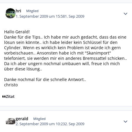
Autor-Statistiken
hri
Mitglied
1. September 2009 um 15:58
1. Sep 2009
Hallo Gerald!
Danke für die Tips.. Ich habe mir auch gedacht, dass das eine
lösun sein könnte.. ich habe leider kein Schlüssel für den
Cylinder. Wenn es wirklich kein Problem ist würde ich gern
vorbeischauen.. Ansonsten habe ich mit "Skanimport"
telefoniert, sie werden mir ein anderes Bremssattel schicken..
Da ich aber ungern nochmal umbauen will, freue ich mich
über diese lösung..
Danke nochmal für die schnelle Antwort..
christo
Zitat
Autor-Statistiken
gerald
Mitglied
2. September 2009 um 10:23
2. Sep 2009