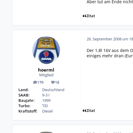
Aber tut am Ende nichts
Zitat
26. September 2008 um 18
Der 1,8l 16V aus dem O
einiges mehr dran (Eur
hoerml
Mitglied
179
18
Beiträge
Reputation
Land:
Deutschland
SAAB:
9-3 I
Baujahr:
1999
Turbo:
TiD
Zitat
Kraftstoff:
Diesel