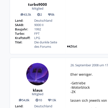
turbo9000
Mitglied
43,5k
2
8k
Beiträge
Lösungen
Reputation
Land:
Deutschland
SAAB:
9000 II
Baujahr:
1992
Turbo:
FPT
Kraftstoff:
LPG
Titel:
Die dunkle Seite
Zitat
des Forums
26. September 2008 um 17
Eher weniger.
-Getriebe
-Motorblock
klaus
-ZK
Mitglied
lassen sich jeweils von
54,8k
10
13k
Beiträge
Lösungen
Reputation
Land:
Deutschland