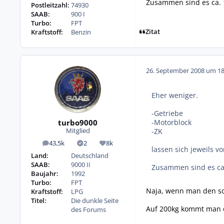
Zusammen sind es ca. 
Postleitzahl:
74930
SAAB:
900 I
Turbo:
FPT
Zitat
Kraftstoff:
Benzin
26. September 2008 um 18
Eher weniger.
-Getriebe
turbo9000
-Motorblock
-ZK
Mitglied
43,5k
2
8k
Beiträge
Lösungen
Reputation
lassen sich jeweils v
Land:
Deutschland
SAAB:
9000 II
Zusammen sind es ca
Baujahr:
1992
Turbo:
FPT
Naja, wenn man den so
Kraftstoff:
LPG
Titel:
Die dunkle Seite
Auf 200kg kommt man d
des Forums