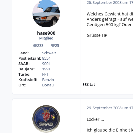
26. September 2008 um 17
Welches Gewicht hat di
Anders gefragt - auf we
Genügen 500 kg? Oder b
hase900
Grüsse HP
Mitglied
233
25
Beiträge
Reputation
Land:
Schweiz
Postleitzahl:
8554
SAAB:
900 I
Baujahr:
1991
Turbo:
FPT
Kraftstoff:
Benzin
Zitat
Ort:
Bonau
26. September 2008 um 17
Locker....
Ich glaube die Einheit 