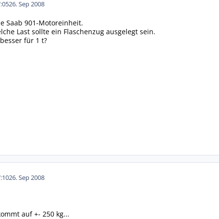
:05
26. Sep 2008
e Saab 901-Motoreinheit.
lche Last sollte ein Flaschenzug ausgelegt sein.
esser für 1 t?
:10
26. Sep 2008
kommt auf +- 250 kg...