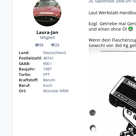
26. September 2008 um 19
Laut Werkstatt-Handbu
bzgl. Getriebe mal Gerd
und einen ohne Öl
Laura-Jan
Mitglied
Wenn dein Flaschenzug 
Gewicht von 360 Kg get
55
23
Beiträge
Reputation
Land:
Deutschland
Postleitzahl:
48161
SAAB:
900 I
Baujahr:
1987
Turbo:
FPT
Kraftstoff:
Benzin
Beruf:
Koch
Ort:
Münster NRW