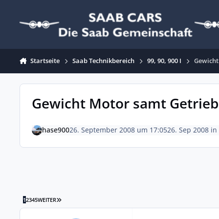
Zum Inhalt springen
Startseite
Saab Technikbereich
99, 90, 900 I
Gewicht
Gewicht Motor samt Getrie
hase900
26. September 2008 um 17:05
26. Sep 2008
in
LETZTE SEITE
1
2
3
4
5
WEITER