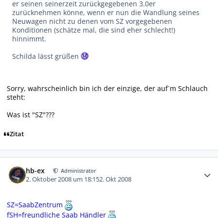
er seinen seinerzeit zurückgegebenen 3.0er
zurücknehmen könne, wenn er nun die Wandlung seines
Neuwagen nicht zu denen vom SZ vorgegebenen
Konditionen (schätze mal, die sind eher schlecht!)
hinnimmt.
Schilda lässt grüßen
Sorry, wahrscheinlich bin ich der einzige, der auf´m Schlauch
steht:
Was ist "SZ"???
Zitat
Autor-Statistiken
hb-ex
Administrator
2. Oktober 2008 um 18:15
2. Okt 2008
SZ=SaabZentrum
fSH=freundliche Saab Händler