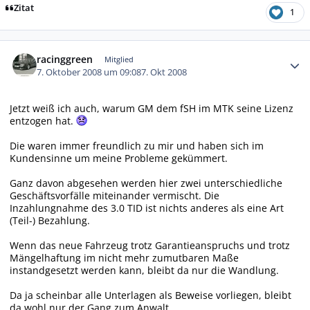
Zitat
1
Autor-Statistiken
racinggreen
Mitglied
7. Oktober 2008 um 09:08
7. Okt 2008
Jetzt weiß ich auch, warum GM dem fSH im MTK seine Lizenz
entzogen hat.
Die waren immer freundlich zu mir und haben sich im
Kundensinne um meine Probleme gekümmert.
Ganz davon abgesehen werden hier zwei unterschiedliche
Geschäftsvorfälle miteinander vermischt. Die
Inzahlungnahme des 3.0 TID ist nichts anderes als eine Art
(Teil-) Bezahlung.
Wenn das neue Fahrzeug trotz Garantieanspruchs und trotz
Mängelhaftung im nicht mehr zumutbaren Maße
instandgesetzt werden kann, bleibt da nur die Wandlung.
Da ja scheinbar alle Unterlagen als Beweise vorliegen, bleibt
da wohl nur der Gang zum Anwalt.