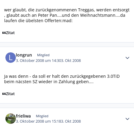
wer glaubt, die zurückgenommenen Treggas, werden entsorgt
, glaubt auch an Peter Pan....und den Weihnachtsmann....da
laufen die übelsten Offerten:mad:
Zitat
Autor-Statistiken
longrun
Mitglied
3. Oktober 2008 um 14:30
3. Okt 2008
Ja was denn - da soll er halt den zurückgegebenen 3.0TiD
beim näcsten SZ wieder in Zahlung geben....
Zitat
Autor-Statistiken
frieliwa
Mitglied
3. Oktober 2008 um 15:18
3. Okt 2008