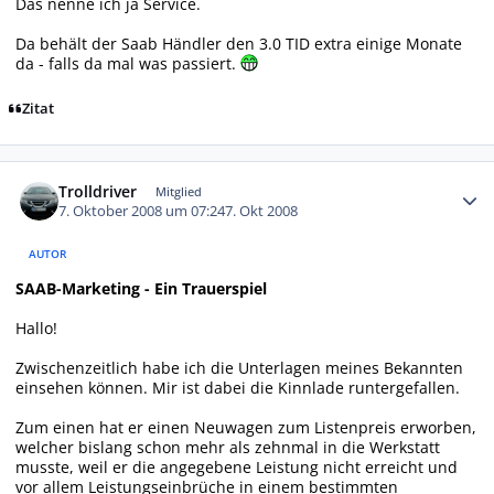
Das nenne ich ja Service.
Da behält der Saab Händler den 3.0 TID extra einige Monate
da - falls da mal was passiert.
Zitat
Autor-Statistiken
Trolldriver
Mitglied
7. Oktober 2008 um 07:24
7. Okt 2008
AUTOR
SAAB-Marketing - Ein Trauerspiel
Hallo!
Zwischenzeitlich habe ich die Unterlagen meines Bekannten
einsehen können. Mir ist dabei die Kinnlade runtergefallen.
Zum einen hat er einen Neuwagen zum Listenpreis erworben,
welcher bislang schon mehr als zehnmal in die Werkstatt
musste, weil er die angegebene Leistung nicht erreicht und
vor allem Leistungseinbrüche in einem bestimmten