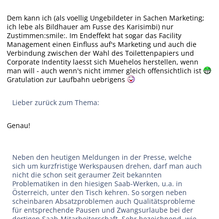
Dem kann ich (als voellig Ungebildeter in Sachen Marketing;
ich lebe als Bildhauer am Fusse des Karisimbi) nur
Zustimmen:smile:. Im Endeffekt hat sogar das Facility
Management einen Einfluss auf's Marketing und auch die
Verbindung zwischen der Wahl des Toilettenpapiers und
Corporate Indentity laesst sich Muehelos herstellen, wenn
man will - auch wenn's nicht immer gleich offensichtlich ist
Gratulation zur Laufbahn uebrigens
Lieber zurück zum Thema:
Genau!
Neben den heutigen Meldungen in der Presse, welche
sich um kurzfristige Werkspausen drehen, darf man auch
nicht die schon seit geraumer Zeit bekannten
Problematiken in den hiesigen Saab-Werken, u.a. in
Österreich, unter den Tisch kehren. So sorgen neben
scheinbaren Absatzproblemen auch Qualitätsprobleme
für entsprechende Pausen und Zwangsurlaube bei der
dortigen Saab-Mitarbeiterschaft. Sehr bezeichnend, wie