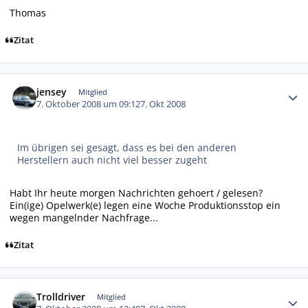
Thomas
Zitat
Autor-Statistiken
jensey
Mitglied
7. Oktober 2008 um 09:12
7. Okt 2008
Im übrigen sei gesagt, dass es bei den anderen
Herstellern auch nicht viel besser zugeht
Habt Ihr heute morgen Nachrichten gehoert / gelesen?
Ein(ige) Opelwerk(e) legen eine Woche Produktionsstop ein
wegen mangelnder Nachfrage...
Zitat
Autor-Statistiken
Trolldriver
Mitglied