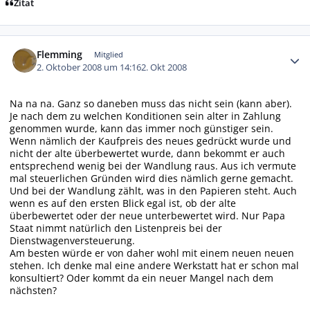
Zitat
Autor-Statistiken
Flemming
Mitglied
2. Oktober 2008 um 14:16
2. Okt 2008
Na na na. Ganz so daneben muss das nicht sein (kann aber).
Je nach dem zu welchen Konditionen sein alter in Zahlung
genommen wurde, kann das immer noch günstiger sein.
Wenn nämlich der Kaufpreis des neues gedrückt wurde und
nicht der alte überbewertet wurde, dann bekommt er auch
entsprechend wenig bei der Wandlung raus. Aus ich vermute
mal steuerlichen Gründen wird dies nämlich gerne gemacht.
Und bei der Wandlung zählt, was in den Papieren steht. Auch
wenn es auf den ersten Blick egal ist, ob der alte
überbewertet oder der neue unterbewertet wird. Nur Papa
Staat nimmt natürlich den Listenpreis bei der
Dienstwagenversteuerung.
Am besten würde er von daher wohl mit einem neuen neuen
stehen. Ich denke mal eine andere Werkstatt hat er schon mal
konsultiert? Oder kommt da ein neuer Mangel nach dem
nächsten?