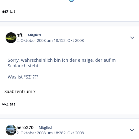
Zitat
Autor-Statistiken
hft
Mitglied
2. Oktober 2008 um 18:15
2. Okt 2008
Sorry, wahrscheinlich bin ich der einzige, der auf´m
Schlauch steht:
Was ist "SZ"???
Saabzentrum ?
Zitat
Autor-Statistiken
aero270
Mitglied
2. Oktober 2008 um 18:28
2. Okt 2008