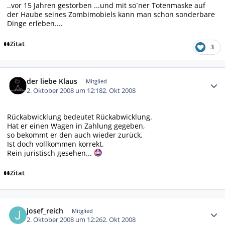
..vor 15 Jahren gestorben ...und mit so´ner Totenmaske auf
der Haube seines Zombimobiels kann man schon sonderbare
Dinge erleben....
Zitat
3
Autor-Statistiken
der liebe Klaus
Mitglied
2. Oktober 2008 um 12:18
2. Okt 2008
Rückabwicklung bedeutet Rückabwicklung.
Hat er einen Wagen in Zahlung gegeben,
so bekommt er den auch wieder zurück.
Ist doch vollkommen korrekt.
Rein juristisch gesehen...
Zitat
Autor-Statistiken
josef_reich
Mitglied
2. Oktober 2008 um 12:26
2. Okt 2008