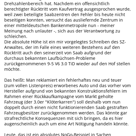
Drehzahlenbereich hat. Nachdem ein offensichtlich
berechtigter Rücktritt vom Kaufvertrag ausgesprochen wurde,
weil zwei beteiligte Saabzentren den Fehler bis heute nicht
beseitigen konnten, versucht das ausliefernde Zentrum in
einer mitteldeutschen Bankenmetropole nun - meiner
Meinung nach unlauter -, sich aus der Verantwortung zu
schleichen.
Die absolute Höhe ist ein mir vorgelegtes Schreiben des SZ-
Anwaltes, der im Falle eines weiteren Bestehens auf den
Rücktritt auch den seinerzeit von Saab aufgrund der
durchaus bekannten Laufbüchsen-Probleme
zurückgenommenen 9-5 V6 3.0 TiD wieder auf den Hof stellen
möchte.
Das heißt: Man reklamiert ein fehlerhaftes neu und teuer
(zum vollen Listenpreis) erworbenes Auto und das vorher vom
Hersteller aufgrund von bekannten Konstruktionsfehlern im
Rahmen einer Rückkaufkampagne vom Markt geholte
Fahrzeug (der 3.0er "Klöterkarren") soll deshalb vom nun
doppelt durch einen nicht funktionierenden Saab gestraften
Fahrzeugbesitzer zurückgenommen werden. Das könnte gar
strafrechtliche Konsequenzen mit sich bringen, da es hier
augenscheinlich auch um eine Art Nötigung handeln könnte.
Leute, das ist ein absolutes NoGo-Beispiel in Sachen