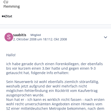
CU
Flemming
Zitat
Autor-Statistiken
saabitis
Mitglied
2. Oktober 2008 um 18:11
2. Okt 2008
Hallo!
ich habe gerade durch einen Forenkollegen, der ebenfalls
bis vor kurzem einen 3.0er hatte und gegen einen 9-3
getauscht hat, folgende Info erhalten:
Sein Neuerwerb ist wohl ebenfalls ziemlich störanfällig,
weshalb jetzt aufgrund der wohl mehrfach nicht
möglichen Fehlerfindung ein Rücktritt vom Kaufvertrag
ausgesprochen wurde.
Nun hat er - ich kann es wirklich nicht fassen - nach ersten
wohl recht unverschämten Angeboten einen Hinweis vom
SZ einer mitteldeutschen Metropole bekommen, nach dem