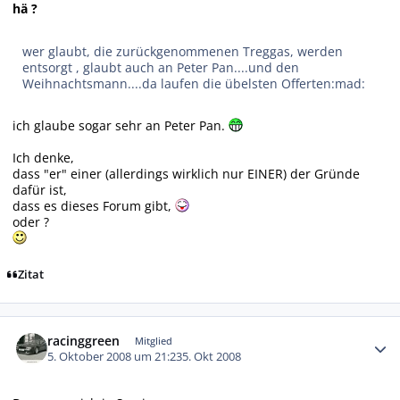
hä ?
wer glaubt, die zurückgenommenen Treggas, werden
entsorgt , glaubt auch an Peter Pan....und den
Weihnachtsmann....da laufen die übelsten Offerten:mad:
ich glaube sogar sehr an Peter Pan.
Ich denke,
dass "er" einer (allerdings wirklich nur EINER) der Gründe
dafür ist,
dass es dieses Forum gibt,
oder ?
Zitat
Autor-Statistiken
racinggreen
Mitglied
5. Oktober 2008 um 21:23
5. Okt 2008