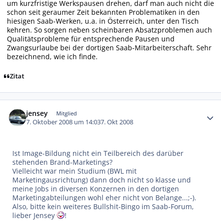
um kurzfristige Werkspausen drehen, darf man auch nicht die
schon seit geraumer Zeit bekannten Problematiken in den
hiesigen Saab-Werken, u.a. in Österreich, unter den Tisch
kehren. So sorgen neben scheinbaren Absatzproblemen auch
Qualitätsprobleme für entsprechende Pausen und
Zwangsurlaube bei der dortigen Saab-Mitarbeiterschaft. Sehr
bezeichnend, wie ich finde.
Zitat
Autor-Statistiken
jensey
Mitglied
7. Oktober 2008 um 14:03
7. Okt 2008
Ist Image-Bildung nicht ein Teilbereich des darüber
stehenden Brand-Marketings?
Vielleicht war mein Studium (BWL mit
Marketingausrichtung) dann doch nicht so klasse und
meine Jobs in diversen Konzernen in den dortigen
Marketingabteilungen wohl eher nicht von Belange...;-).
Also, bitte kein weiteres Bullshit-Bingo im Saab-Forum,
lieber Jensey
!