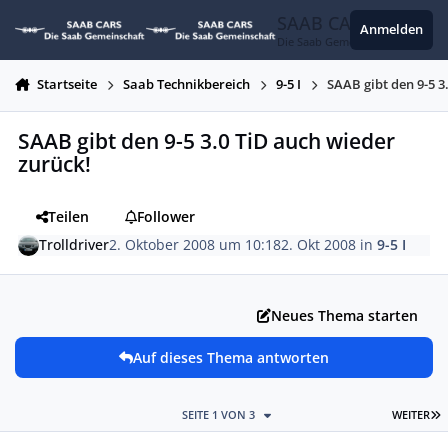
Zum Inhalt springen
SAAB CARS
Anmelden
Die Saab Gemeinschaft
Startseite
Saab Technikbereich
9-5 I
SAAB gibt den 9-5 3
SAAB gibt den 9-5 3.0 TiD auch wieder
zurück!
Teilen
Follower
Trolldriver
2. Oktober 2008 um 10:18
2. Okt 2008
in
9-5 I
Neues Thema starten
Auf dieses Thema antworten
L
SEITE 1 VON 3
WEITER
Autor-Statistiken