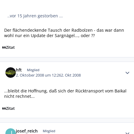
..vor 15 Jahren gestorben ...
Der flächendeckende Tausch der Radbolzen - das war dann
wohl nur ein Update der Sargnägel..., oder ??
Zitat
Autor-Statistiken
hft
Mitglied
2. Oktober 2008 um 12:26
2. Okt 2008
...bleibt die Hoffnung, daß sich der Rücktransport vom Baikal
nicht rechnet...
Zitat
Autor-Statistiken
josef_reich
Mitglied