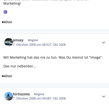
Marketing!
Zitat
Autor-Statistiken
jensey
Mitglied
7. Oktober 2008 um 08:52
7. Okt 2008
Mit Marketing hat das nix zu tun. Was Du meinst ist "Image".
Das nur nebenbei...
Zitat
Autor-Statistiken
fortissimo
Mitglied
7. Oktober 2008 um 09:08
7. Okt 2008