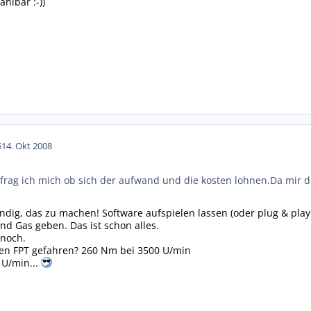
hlbar :-))
6
14. Okt 2008
frag ich mich ob sich der aufwand und die kosten lohnen.Da mir die 
endig, das zu machen! Software aufspielen lassen (oder plug & play
d Gas geben. Das ist schon alles.
 noch.
en FPT gefahren? 260 Nm bei 3500 U/min
U/min...