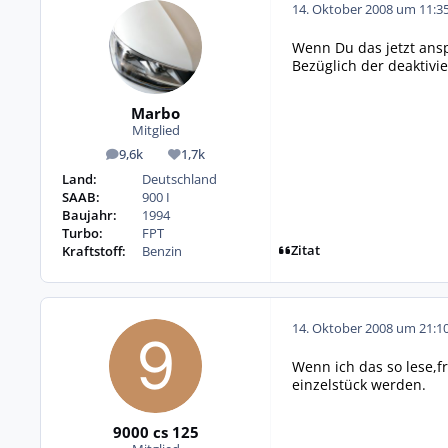
14. Oktober 2008 um 11:3
Wenn Du das jetzt ansp
Bezüglich der deaktivi
Marbo
Mitglied
9,6k
1,7k
Beiträge
Reputation
Land:
Deutschland
SAAB:
900 I
Baujahr:
1994
Turbo:
FPT
Zitat
Kraftstoff:
Benzin
14. Oktober 2008 um 21:1
Wenn ich das so lese,fr
einzelstück werden.
9000 cs 125