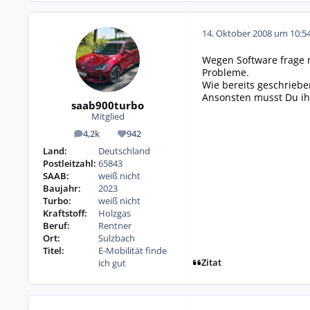
14. Oktober 2008 um 10:5
Wegen Software frage m
Probleme.
Wie bereits geschriebe
Ansonsten musst Du ihn
saab900turbo
Mitglied
4,2k
942
Beiträge
Reputation
Land:
Deutschland
Postleitzahl:
65843
SAAB:
weiß nicht
Baujahr:
2023
Turbo:
weiß nicht
Kraftstoff:
Holzgas
Beruf:
Rentner
Ort:
Sulzbach
Titel:
E-Mobilität finde
Zitat
ich gut