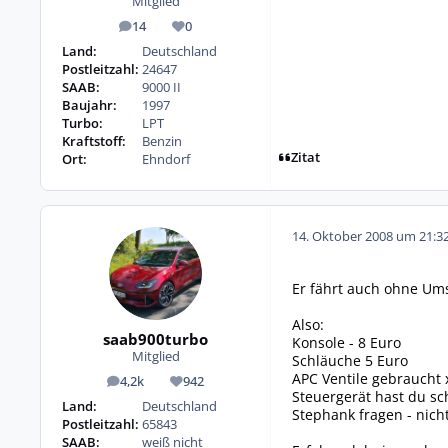
Mitglied
14
0
Beiträge
Reputation
Land:
Deutschland
Postleitzahl:
24647
SAAB:
9000 II
Baujahr:
1997
Turbo:
LPT
Kraftstoff:
Benzin
Zitat
Ort:
Ehndorf
14. Oktober 2008 um 21:3
Er fährt auch ohne Ums
Also:
saab900turbo
Konsole - 8 Euro
Mitglied
Schläuche 5 Euro
APC Ventile gebraucht 
4,2k
942
Beiträge
Reputation
Steuergerät hast du s
Land:
Deutschland
Stephank fragen - nicht
Postleitzahl:
65843
SAAB:
weiß nicht