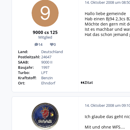
14. Oktober 2008 um 08:5
Hallo liebe gemeinde
Hab einen Bj94 2,3cs 
Möchte den gern mit d
Ist es machbar und was
9000 cs 125
Hat das schon jemand
Mitglied
14
0
Beiträge
Reputation
Land:
Deutschland
Postleitzahl:
24647
SAAB:
9000 II
Baujahr:
1997
Turbo:
LPT
Kraftstoff:
Benzin
Zitat
Ort:
Ehndorf
14. Oktober 2008 um 09:1
Ich glaube das geht nic
Mit und ohne WFS....