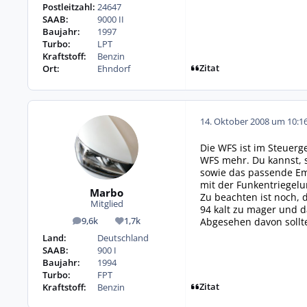
Postleitzahl:
24647
SAAB:
9000 II
Baujahr:
1997
Turbo:
LPT
Kraftstoff:
Benzin
Zitat
Ort:
Ehndorf
14. Oktober 2008 um 10:1
Die WFS ist im Steuerg
WFS mehr. Du kannst, 
sowie das passende Em
mit der Funkentriegel
Marbo
Zu beachten ist noch, 
Mitglied
94 kalt zu mager und da
Abgesehen davon sollte
9,6k
1,7k
Beiträge
Reputation
Land:
Deutschland
SAAB:
900 I
Baujahr:
1994
Turbo:
FPT
Zitat
Kraftstoff:
Benzin