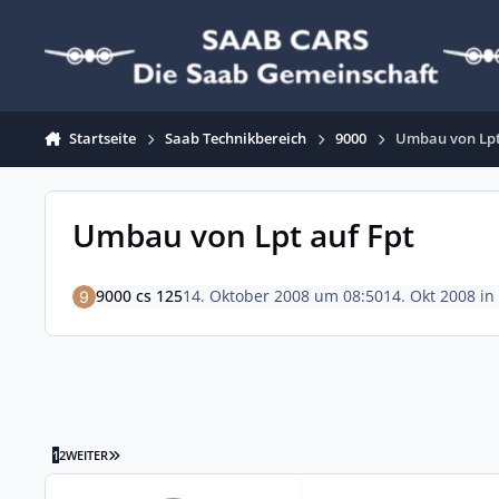
Zum Inhalt springen
Startseite
Saab Technikbereich
9000
Umbau von Lpt
Umbau von Lpt auf Fpt
9000 cs 125
14. Oktober 2008 um 08:50
14. Okt 2008
in
LETZTE SEITE
1
2
WEITER