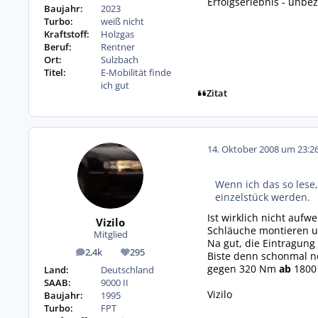
Erfolgserlebnis - unbeza
Baujahr:
2023
Turbo:
weiß nicht
Kraftstoff:
Holzgas
Beruf:
Rentner
Ort:
Sulzbach
Titel:
E-Mobilität finde
ich gut
Zitat
14. Oktober 2008 um 23:2
Wenn ich das so lese,
einzelstück werden.
Ist wirklich nicht aufw
Vizilo
Schläuche montieren un
Mitglied
Na gut, die Eintragung
2,4k
295
Biste denn schonmal n
Beiträge
Reputation
gegen 320 Nm
ab
1800 
Land:
Deutschland
SAAB:
9000 II
Vizilo
Baujahr:
1995
Turbo:
FPT