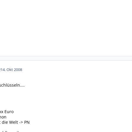
2
14. Okt 2008
chlüsseln....
xx Euro
chon
 die Welt -> PN