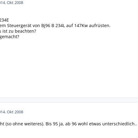
0
14. Okt 2008
B234E
em Steuergerät von Bj96 B 234L auf 147Kw aufrüsten.
 ist zu beachten?
 gemacht?
0
14. Okt 2008
ht (so ohne weiteres). Bis 95 ja, ab 96 wohl etwas unterschiedlich..