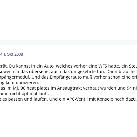
6
14. Okt 2008
erät. Du kannst in ein Auto, welches vorher eine WFS hatte, ein S
soweit ich das übersehe, auch das umgekehrte tun. Dann brauchst 
pängermodul. Und das Empfängerauto muß vorher schon eine orig
ung kommunizieren.
das im Mj. 96 heat plates im Ansaugtrakt verbaut wurden und 94 nic
mit nicht optimal läuft.
 es passen und laufen. Und ein APC-Ventil mit Konsole noch dazu, 