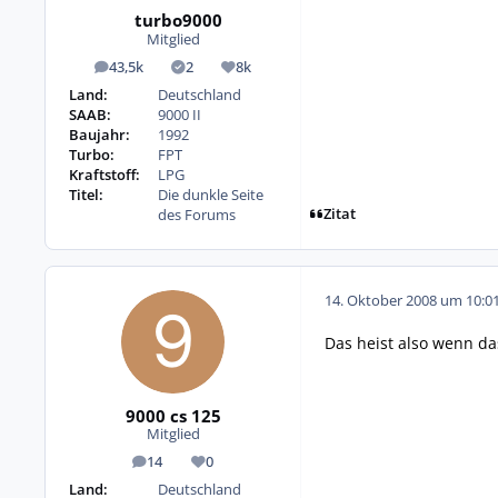
turbo9000
Mitglied
43,5k
2
8k
Beiträge
Lösungen
Reputation
Land:
Deutschland
SAAB:
9000 II
Baujahr:
1992
Turbo:
FPT
Kraftstoff:
LPG
Titel:
Die dunkle Seite
Zitat
des Forums
14. Oktober 2008 um 10:0
Das heist also wenn da
9000 cs 125
Mitglied
14
0
Beiträge
Reputation
Land:
Deutschland