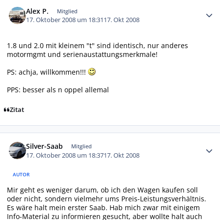
Autor-Statistiken
Alex P.
Mitglied
17. Oktober 2008 um 18:31
17. Okt 2008
1.8 und 2.0 mit kleinem "t" sind identisch, nur anderes
motormgmt und serienaustattungsmerkmale!
PS: achja, willkommen!!!
PPS: besser als n oppel allemal
Zitat
Autor-Statistiken
Silver-Saab
Mitglied
17. Oktober 2008 um 18:37
17. Okt 2008
AUTOR
Mir geht es weniger darum, ob ich den Wagen kaufen soll
oder nicht, sondern vielmehr ums Preis-Leistungsverhältnis.
Es wäre halt mein erster Saab. Hab mich zwar mit einigem
Info-Material zu informieren gesucht, aber wollte halt auch