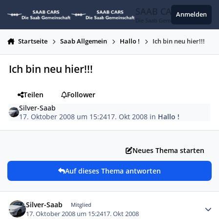
Zum Inhalt springen
SAAB CARS
Anmelden
Die Saab Gemeinschaft
Startseite
Saab Allgemein
Hallo !
Ich bin neu hier!!!
Ich bin neu hier!!!
Teilen
Follower
Silver-Saab
17. Oktober 2008 um 15:24
17. Okt 2008
in
Hallo !
Neues Thema starten
Auf dieses Thema antworten
Autor-Statistiken
Silver-Saab
Mitglied
17. Oktober 2008 um 15:24
17. Okt 2008