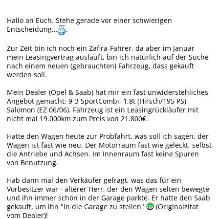
Hallo an Euch. Stehe gerade vor einer schwierigen
Entscheidung...
.
Zur Zeit bin ich noch ein Zafira-Fahrer, da aber im Januar
mein Leasingvertrag ausläuft, bin ich natürlich auf der Suche
nach einem neuen (gebrauchten) Fahrzeug, dass gekauft
werden soll.
Mein Dealer (Opel & Saab) hat mir ein fast unwiderstehliches
Angebot gemacht: 9-3 SportCombi, 1,8t (Hirsch/195 PS),
Salomon (EZ 06/06). Fahrzeug ist ein Leasingrückläufer mit
nicht mal 19.000km zum Preis von 21.800€.
Hatte den Wagen heute zur Probfahrt, was soll ich sagen, der
Wagen ist fast wie neu. Der Motorraum fast wie geleckt, selbst
die Antriebe und Achsen. Im Innenraum fast keine Spuren
von Benutzung.
Hab dann mal den Verkäufer gefragt, was das für ein
Vorbesitzer war - älterer Herr, der den Wagen selten bewegte
und ihn immer schön in der Garage parkte. Er hatte den Saab
gekauft, um ihn "in die Garage zu stellen"
(Originalzitat
vom Dealer)!