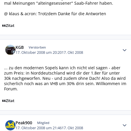
mal Meinungen "alteingesessener" Saab-Fahrer haben.
@ klaus & acron: Trotzdem Danke für die Antworten
Zitat
Autor-Statistiken
KGB
Verstorben
17. Oktober 2008 um 20:20
17. Okt 2008
... zu den modernen Sopels kann ich nicht viel sagen - aber
zum Preis: in Norddeutschland wird dir der 1.8er für unter
30k nachgeworfen. Neu - und zudem ohne Dach! Also da wird
sicherlich noch was an VHB um 30% drin sein. Willkommen im
Forum.
Zitat
Autor-Statistiken
Peak900
Mitglied
17. Oktober 2008 um 21:46
17. Okt 2008