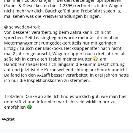
mal mehr 20.000 km/Jahr. Bei den derzeitigen Spritpreisen
(Super & Diesel kosten hier 1,239€) rechnet sich der Wagen
nicht mehr wirklich. Bauchgefühl und Probefahrt sagen ja,
mal sehen was die Preisverhandlungen bringen.
@ schweden-troll:
Von besserer Verarbeitung beim Zafira kann ich nicht
sprechen. Seit Leasingbeginn wurde mehr als dreimal am
Motormanagment rumgedocktert (teils nur mit geringen
Erfolg / Tausch der Blackbox), Heckklappenlifter nach nicht
mal 2 Jahren getauscht, Wagen klappert nach drei Jahren, als
säße ich in dem alten Trabbi meiner Mutter
, am
Handbremshebel löst sich langsam die Gummibeschichtung
auf und jetzt ist die Kurbelwellendichtung auch noch undicht.
Da fand ich den A-Zaffi besser verarbeitet, in drei Jahren hatte
ich nur die Inspektionskosten zu stemmen.
Trotzdem Danke an alle. Ich find es wirklich gut, wie man hier
unterstützt und informiert wird. Ihr seid wirklich nur zu
empfehlen
Zitat