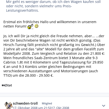
Mir geht es weniger darum, ob ich den Wagen kaufen soll
oder nicht, sondern vielmehr ums Preis-
Leistungsverhältnis.
Erstmal ein fröhliches Hallo und willkommen in unserem
netten Forum!
Jo, ich will Dir ja nicht gleich die Freude nehmen, aber... ...der
von Dir beschriebene Wagen ist nicht wirklich günstig. (Das
Hirsch-Tuning fällt preislich nicht großartig ins Gewicht.) Über
2 Jahre alt und das "alte" Modell für dem großen Facelift zum
Modelljahr 2008. Zum Vergleich und Relation zu den 21.800 €:
Mein freundliches Saab-Zentrum bietet 3 Monate alte 9-3
Cabrios 1,8t mit 0 Kilometern und Tageszulassung für 29.850
€ an und 9-3 Kombis unter gleichen Bedingungen mit
verschiedenen Ausstattungen und Motorisierungen (auch
TTiD) um die 28.000 - 29.500 €.
Zitat
Autor-Statistiken
schweden-troll
Mitglied
17. Oktober 2008 um 21:53
17. Okt 2008