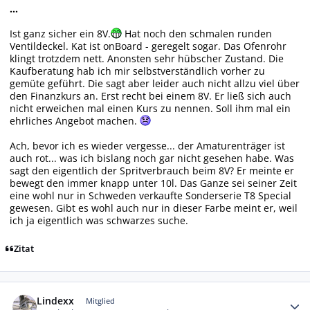
...
Ist ganz sicher ein 8V.
Hat noch den schmalen runden
Ventildeckel. Kat ist onBoard - geregelt sogar. Das Ofenrohr
klingt trotzdem nett. Anonsten sehr hübscher Zustand. Die
Kaufberatung hab ich mir selbstverständlich vorher zu
gemüte geführt. Die sagt aber leider auch nicht allzu viel über
den Finanzkurs an. Erst recht bei einem 8V. Er ließ sich auch
nicht erweichen mal einen Kurs zu nennen. Soll ihm mal ein
ehrliches Angebot machen.
Ach, bevor ich es wieder vergesse... der Amaturenträger ist
auch rot... was ich bislang noch gar nicht gesehen habe. Was
sagt den eigentlich der Spritverbrauch beim 8V? Er meinte er
bewegt den immer knapp unter 10l. Das Ganze sei seiner Zeit
eine wohl nur in Schweden verkaufte Sonderserie T8 Special
gewesen. Gibt es wohl auch nur in dieser Farbe meint er, weil
ich ja eigentlich was schwarzes suche.
Zitat
Autor-Statistiken
Lindexx
Mitglied