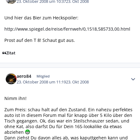
23. Oktober 2008 um 10:37
23. Okt 2008
Und hier das Bier zum Heckspoiler:
http://www.spiegel.de/reise/fernweh/0,1518,585733,00.html
Prost auf den T 8! Schaut gut aus.
Zitat
Autor-Statistiken
aero84
Mitglied
23. Oktober 2008 um 11:19
23. Okt 2008
Nimm ihn!
Zum Preis: schau halt auf den Zustand. Ein nahezu perfektes
auto ist in diesem Forum mal für knapp über 5 Kilo über den
Tisch gegangen. Ok, das war ein Steilschnauzer sedan, und
ohne Kat, also darfst Du für Dein 16S-lookalike da etwas
abziehen
Dann ziehst Du davon alles ab, was kaputtgehen kann und