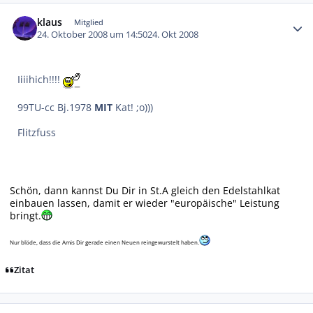
Autor-Statistiken
klaus
Mitglied
24. Oktober 2008 um 14:50
24. Okt 2008
Iiiihich!!!!
99TU-cc Bj.1978
MIT
Kat! ;o)))
Flitzfuss
Schön, dann kannst Du Dir in St.A gleich den Edelstahlkat
einbauen lassen, damit er wieder "europäische" Leistung
bringt.
Nur blöde, dass die Amis Dir gerade einen Neuen reingewurstelt haben.
Zitat
Autor-Statistiken