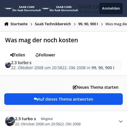
Zum Inhalt springen
SAAB CARS
Anmelden
Die Saab Gemeinschaft
Startseite
Saab Technikbereich
99, 90, 900 I
Was mag der
Was mag der noch kosten
Teilen
Follower
2.3 turbo s
22. Oktober 2008 um 20:58
22. Okt 2008
in
99, 90, 900 I
Neues Thema starten
Auf dieses Thema antworten
Autor-Statistiken
2.3 turbo s
Mitglied
22. Oktober 2008 um 20:58
22. Okt 2008