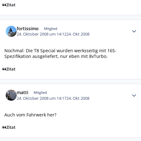
Zitat
Autor-Statistiken
fortissimo
Mitglied
24. Oktober 2008 um 14:12
24. Okt 2008
Nochmal: Die T8 Special wurden werksseitig mit 16S-
Spezifikation ausgeliefert, nur eben mit 8vTurbo.
Zitat
Autor-Statistiken
matti
Mitglied
24. Oktober 2008 um 14:17
24. Okt 2008
Auch vom Fahrwerk her?
Zitat