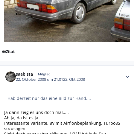
Zitat
Autor-Statistiken
saabista
Mitglied
22. Oktober 2008 um 21:01
22. Okt 2008
Hab derzeit nur das eine Bild zur Hand....
Ja dann zeig es uns doch mal.....
Ah ja, da ist es ja.
Interessante Variante, 8V mit Airflowbeplankung. Turbo8S
sozusagen
Sieht doch ganz schnucklig aus, 16V fährt jede Sau.