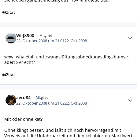
Zitat
Autor-Statistiken
WI-JX900
Mitglied
22. Oktober 2008 um 21:01
22. Okt 2008
wow. whaletail und zwangslüftungsabdeckungsdingsbumse.
aber: 8V? echt?
Zitat
Autor-Statistiken
aero84
Mitglied
22. Oktober 2008 um 21:02
22. Okt 2008
Mit oder ohne kat?
Ohne klingt besser, und läßt sich noch hervorragend mit
Verweis auf die Unfahrbarkeit und den kollabierten Marktwert