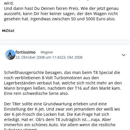
wird.
Und dann hast Du Deinen fairen Preis. Wie der jetzt genau
aussieht, kann Dir hier keiner sagen, der den Wagen nicht
gesehen hat. Irgendwas zwischen 50 und 5000 Euro also.
Zitat
Autor-Statistiken
fortissimo
Mitglied
23. Oktober 2008 um 11:43
23. Okt 2008
Scheißhausgerüchte besagen, das man beim T8 Special die
noch verbliebenen 8-Volt Turbomotoren aus den
Lagerbeständen verbaut hat, welche sich nicht mehr an den
Mann bringen ließen, nachdem der T16 auf den Markt kam.
Eine rein schwedische Serie also.
Der T8er sollte eine Grundwartung erleben und eine
Einstellung der K-Jet. Und zwar von jemandem der weiß wo
der K-Jet-Frosch die Locken hat. Die Kat-Frage hat sich
erledigt. Hat er. Ob's dem T8 zuträglich ist....naja. Aber
immerhin ein schönes Auto. Vor allem wenn die restliche
Substanz stimmt.