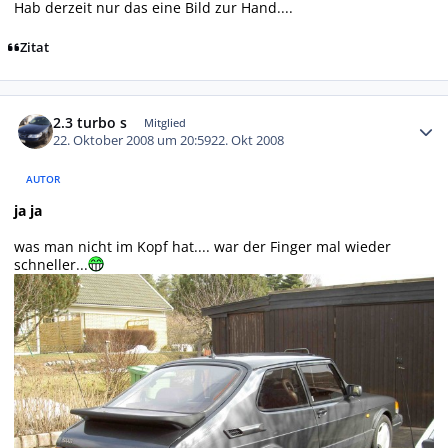
Hab derzeit nur das eine Bild zur Hand....
Zitat
Autor-Statistiken
2.3 turbo s
Mitglied
22. Oktober 2008 um 20:59
22. Okt 2008
AUTOR
ja ja
was man nicht im Kopf hat.... war der Finger mal wieder
schneller...