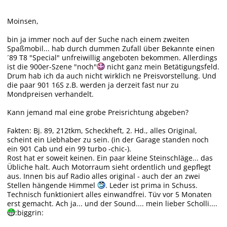
Moinsen,
bin ja immer noch auf der Suche nach einem zweiten
Spaßmobil... hab durch dummen Zufall über Bekannte einen
´89 T8 "Special" unfreiwillig angeboten bekommen. Allerdings
ist die 900er-Szene "noch"
nicht ganz mein Betätigungsfeld.
Drum hab ich da auch nicht wirklich ne Preisvorstellung. Und
die paar 901 16S z.B. werden ja derzeit fast nur zu
Mondpreisen verhandelt.
Kann jemand mal eine grobe Preisrichtung abgeben?
Fakten: Bj. 89, 212tkm, Scheckheft, 2. Hd., alles Original,
scheint ein Liebhaber zu sein. (in der Garage standen noch
ein 901 Cab und ein 99 turbo -chic-).
Rost hat er soweit keinen. Ein paar kleine Steinschläge... das
Übliche halt. Auch Motorraum sieht ordentlich und gepflegt
aus. Innen bis auf Radio alles original - auch der an zwei
Stellen hängende Himmel
. Leder ist prima in Schuss.
Technisch funktioniert alles einwandfrei. Tüv vor 5 Monaten
erst gemacht. Ach ja... und der Sound.... mein lieber Scholli....
:biggrin: