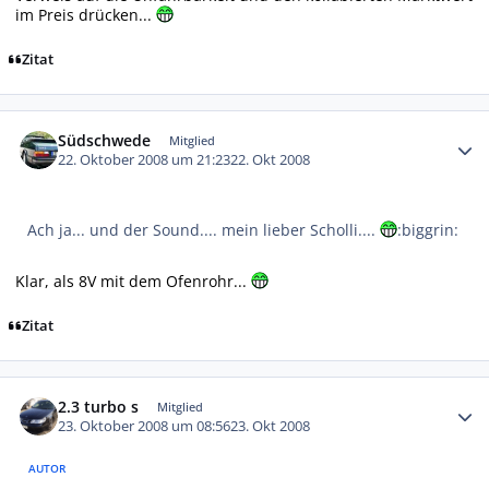
im Preis drücken...
Zitat
Autor-Statistiken
Südschwede
Mitglied
22. Oktober 2008 um 21:23
22. Okt 2008
Ach ja... und der Sound.... mein lieber Scholli....
:biggrin:
Klar, als 8V mit dem Ofenrohr...
Zitat
Autor-Statistiken
2.3 turbo s
Mitglied
23. Oktober 2008 um 08:56
23. Okt 2008
AUTOR