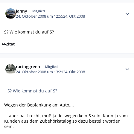
Autor-Statistiken
Janny
Mitglied
24. Oktober 2008 um 12:55
24. Okt 2008
S? Wie kommst du auf S?
Zitat
Autor-Statistiken
racinggreen
Mitglied
24. Oktober 2008 um 13:21
24. Okt 2008
S? Wie kommst du auf S?
Wegen der Beplankung am Auto....
... aber hast recht, muß ja deswegen kein S sein. Kann ja vom
Kunden aus dem Zubehörkatalog so dazu bestellt worden
sein.