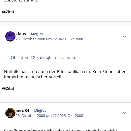
Zitat
Autor-Statistiken
klaus
Mitglied
23. Oktober 2008 um 12:04
23. Okt 2008
...Ob's dem T8 zuträglich ist....naja.
Notfalls passt da auch der Edelstahlkat rein: Kein Steuer-aber
immerhin technischer Vorteil.
Zitat
Autor-Statistiken
aero84
Mitglied
23. Oktober 2008 um 12:19
23. Okt 2008
Schafft er die Werte nicht oder hätte es sich einfach nicht