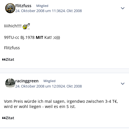
Flitzfuss
Mitglied
24. Oktober 2008 um 11:36
24. Okt 2008
Iiiihich!!!!
99TU-cc Bj.1978
MIT
Kat! ;o)))
Flitzfuss
Zitat
Autor-Statistiken
racinggreen
Mitglied
24. Oktober 2008 um 12:09
24. Okt 2008
Vom Preis würde ich mal sagen, irgendwo zwischen 3-4 T€,
wird er wohl liegen - weil es ein S ist.
Zitat