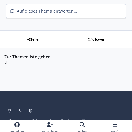
Auf dieses Thema antworten...
Teilen
Follower
Zur Themenliste gehen
Heller Modus
Dunkler Modus
Systemeinstellung
Design
Datenschutz
Kontakt
Cookies
Impressum
© Copyright 2025 - SAABoteure e. V.
Powered by
Invision Community
Anmelden
Registrieren
Suchen
Menü