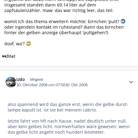
insgesamt standen dann 69,14 liter auf dem
zapfsäulenzähler. maw: das war richtig leer, das teil.
womit ich das thema erweitern möchte: birnchen 'putt?
oder irgendein kontakt im ruhestand? (kann das birnchen
hinter der gelben anzeige überhaupt 'puttgehen?)
doof, wa'?
Zitat
Autor-Statistiken
Udo
Mitglied
30. Oktober 2008 um 07:50
30. Okt 2008
also spannend wird das ganze erst, wenn die gelbe durst-
lampe kaputt ist. ist sie bei meinem cabrio.
letzte fahrt von hft nach hause. nadel deutlich unter null,
aber kein gelbes licht. normverhalten wäre gewesen: wenn
das gelbe licht angeht noch hundert kilometer.