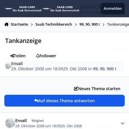
Zum Inhalt springen
SAAB CARS
Anmelden
Die Saab Gemeinschaft
Startseite
Saab Technikbereich
99, 90, 900 I
Tankanzeig
Tankanzeige
Teilen
Follower
Envall
29. Oktober 2008 um 18:09
29. Okt 2008
in
99, 90, 900 I
Neues Thema starten
Auf dieses Thema antworten
Autor-Statistiken
Envall
Mitglied
29. Oktober 2008 um 18:09
29. Okt 2008