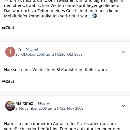
=> Bin 1x nachts um 2 Uhr zwischen Ulm und Sigmaringen in
den oberschwäbischen Weiten ohne Sprit liegengeblieben.
Das war noch zu Zeiten meines Golf II, in denen noch keine
Mobiltelefonkommunikation verbreitet war...
Zitat
Autor-Statistiken
i_h
Mitglied
30. Oktober 2008 um 21:02
30. Okt 2008
Hab seit einer Weile einen 5l Kanister im Kofferraum.
Zitat
Autor-Statistiken
Martinez
Mitglied
2. November 2008 um 21:43
2. Nov 2008
Habe ich auch immer im Auto. In der Praxis aber nur, um
vergeßliche oder bedürftige Freunde aufzutanken oder den