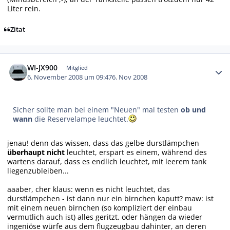
Liter rein.
Zitat
Autor-Statistiken
WI-JX900
Mitglied
6. November 2008 um 09:47
6. Nov 2008
Sicher sollte man bei einem "Neuen" mal testen
ob und
wann
die Reservelampe leuchtet.
jenau! denn das wissen, dass das gelbe durstlämpchen
überhaupt nicht
leuchtet, erspart es einem, während des
wartens darauf, dass es endlich leuchtet, mit leerem tank
liegenzubleiben...
aaaber, cher klaus: wenn es nicht leuchtet, das
durstlämpchen - ist dann nur ein birnchen kaputt? maw: ist
mit einem neuen birnchen (so kompliziert der einbau
vermutlich auch ist) alles geritzt, oder hängen da wieder
ingeniöse würfe aus dem flugzeugbau dahinter, an deren