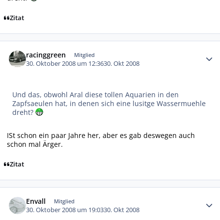
Zitat
Autor-Statistiken
racinggreen
Mitglied
30. Oktober 2008 um 12:36
30. Okt 2008
Und das, obwohl Aral diese tollen Aquarien in den
Zapfsaeulen hat, in denen sich eine lusitge Wassermuehle
dreht?
ISt schon ein paar Jahre her, aber es gab deswegen auch
schon mal Ärger.
Zitat
Autor-Statistiken
Envall
Mitglied
30. Oktober 2008 um 19:03
30. Okt 2008