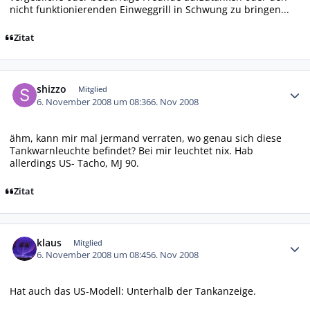
nicht funktionierenden Einweggrill in Schwung zu bringen...
Zitat
Autor-Statistiken
shizzo
Mitglied
6. November 2008 um 08:36
6. Nov 2008
ähm, kann mir mal jermand verraten, wo genau sich diese
Tankwarnleuchte befindet? Bei mir leuchtet nix. Hab
allerdings US- Tacho, MJ 90.
Zitat
Autor-Statistiken
klaus
Mitglied
6. November 2008 um 08:45
6. Nov 2008
Hat auch das US-Modell: Unterhalb der Tankanzeige.