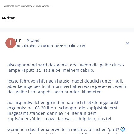
vielleicht auch nur 50km, je nach fahrstil ...
Zitat
Autor-Statistiken
i_h
Mitglied
30. Oktober 2008 um 10:26
30. Okt 2008
also spannend wird das ganze erst, wenn die gelbe durst-
lampe kaputt ist. ist sie bei meinem cabrio.
letzte fahrt von hft nach hause. nadel deutlich unter null,
aber kein gelbes licht. normverhalten wäre gewesen: wenn
das gelbe licht angeht noch hundert kilometer.
aus irgendwelchen gründen habe ich trotzdem getankt.
ergebnis: bei 68,20 litern schnappt die zapfpistole erst.
insgesamt standen dann 69,14 liter auf dem
zapfsäulenzähler. maw: das war richtig leer, das teil.
womit ich das thema erweitern möchte: birnchen 'putt?