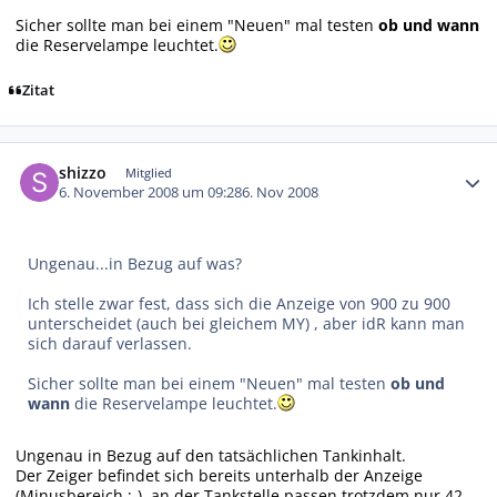
Sicher sollte man bei einem "Neuen" mal testen
ob und wann
die Reservelampe leuchtet.
Zitat
Autor-Statistiken
shizzo
Mitglied
6. November 2008 um 09:28
6. Nov 2008
Ungenau...in Bezug auf was?
Ich stelle zwar fest, dass sich die Anzeige von 900 zu 900
unterscheidet (auch bei gleichem MY) , aber idR kann man
sich darauf verlassen.
Sicher sollte man bei einem "Neuen" mal testen
ob und
wann
die Reservelampe leuchtet.
Ungenau in Bezug auf den tatsächlichen Tankinhalt.
Der Zeiger befindet sich bereits unterhalb der Anzeige
(Minusbereich ;-), an der Tankstelle passen trotzdem nur 42