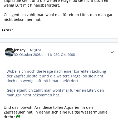
Zapfsäule stellt und die weitere Frage, ob sie nicht doch ein
wenig Luft mit hinausbefördert.
Gelegentlich zahlt man wohl mal für einen Liter, den man gar
nicht bekommen hat.
Zitat
Autor-Statistiken
jensey
Mitglied
30. Oktober 2008 um 11:12
30. Okt 2008
Wobei sich noch die Frage nach einer korrekten Eichung
der Zapfsäule stellt und die weitere Frage, ob sie nicht
doch ein wenig Luft mit hinausbefördert.
Gegelegentlich zahlt man wohl mal für einen Liter, den
man gar nicht bekommen hat.
Und das, obwohl Aral diese tollen Aquarien in den
Zapfsaeulen hat, in denen sich eine lusitge Wassermuehle
dreht?