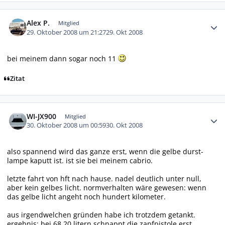
Autor-Statistiken
Alex P.
Mitglied
29. Oktober 2008 um 21:27
29. Okt 2008
bei meinem dann sogar noch 11
Zitat
Autor-Statistiken
WI-JX900
Mitglied
30. Oktober 2008 um 00:59
30. Okt 2008
also spannend wird das ganze erst, wenn die gelbe durst-
lampe kaputt ist. ist sie bei meinem cabrio.
letzte fahrt von hft nach hause. nadel deutlich unter null,
aber kein gelbes licht. normverhalten wäre gewesen: wenn
das gelbe licht angeht noch hundert kilometer.
aus irgendwelchen gründen habe ich trotzdem getankt.
ergebnis: bei 68,20 litern schnappt die zapfpistole erst.