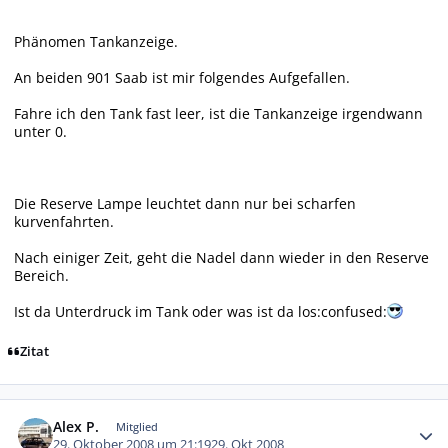
Phänomen Tankanzeige.
An beiden 901 Saab ist mir folgendes Aufgefallen.
Fahre ich den Tank fast leer, ist die Tankanzeige irgendwann
unter 0.
Die Reserve Lampe leuchtet dann nur bei scharfen
kurvenfahrten.
Nach einiger Zeit, geht die Nadel dann wieder in den Reserve
Bereich.
Ist da Unterdruck im Tank oder was ist da los:confused:
Zitat
Autor-Statistiken
Alex P.
Mitglied
29. Oktober 2008 um 21:19
29. Okt 2008