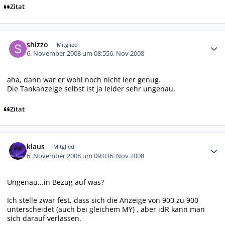
Zitat
Autor-Statistiken
shizzo
Mitglied
6. November 2008 um 08:55
6. Nov 2008
aha, dann war er wohl noch nicht leer genug.
Die Tankanzeige selbst ist ja leider sehr ungenau.
Zitat
Autor-Statistiken
klaus
Mitglied
6. November 2008 um 09:03
6. Nov 2008
Ungenau...in Bezug auf was?
Ich stelle zwar fest, dass sich die Anzeige von 900 zu 900
unterscheidet (auch bei gleichem MY) , aber idR kann man
sich darauf verlassen.