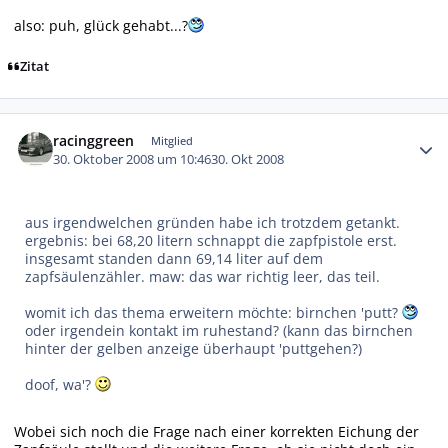
also: puh, glück gehabt...?
Zitat
Autor-Statistiken
racinggreen
Mitglied
30. Oktober 2008 um 10:46
30. Okt 2008
aus irgendwelchen gründen habe ich trotzdem getankt.
ergebnis: bei 68,20 litern schnappt die zapfpistole erst.
insgesamt standen dann 69,14 liter auf dem
zapfsäulenzähler. maw: das war richtig leer, das teil.
womit ich das thema erweitern möchte: birnchen 'putt?
oder irgendein kontakt im ruhestand? (kann das birnchen
hinter der gelben anzeige überhaupt 'puttgehen?)
doof, wa'?
Wobei sich noch die Frage nach einer korrekten Eichung der