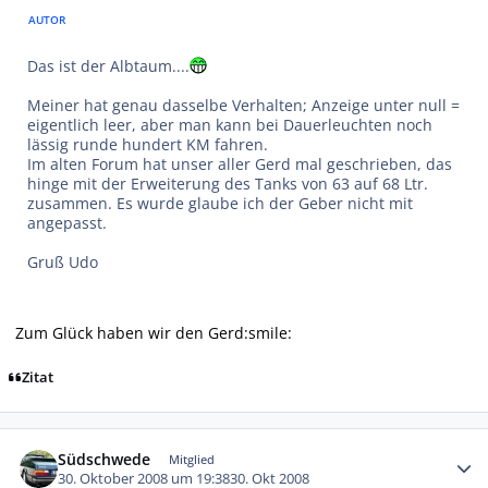
AUTOR
Das ist der Albtaum....
Meiner hat genau dasselbe Verhalten; Anzeige unter null =
eigentlich leer, aber man kann bei Dauerleuchten noch
lässig runde hundert KM fahren.
Im alten Forum hat unser aller Gerd mal geschrieben, das
hinge mit der Erweiterung des Tanks von 63 auf 68 Ltr.
zusammen. Es wurde glaube ich der Geber nicht mit
angepasst.
Gruß Udo
Zum Glück haben wir den Gerd:smile:
Zitat
Autor-Statistiken
Südschwede
Mitglied
30. Oktober 2008 um 19:38
30. Okt 2008