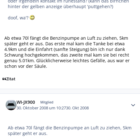
oder irgendein kontakt im ruhestand? (kann das birnchen
hinter der gelben anzeige überhaupt 'puttgehen?)
doof, wa'?
Ab etwa 70l fängt die Benzinpumpe an Luft zu ziehen, 5km
später geht er aus. Das erste mal kam die Tanke bei etwa
4.9km und die Einfahrt (sanfte Steigung) bin ich nur dank
Schwung hochgekommen, das zweite mal kam sie bei recht
genau 5.01km. Glücklicherweise leichtes Gefälle, aus war er
schon vor der Säule.
Zitat
Autor-Statistiken
WI-JX900
Mitglied
30. Oktober 2008 um 10:27
30. Okt 2008
Ab etwa 70l fängt die Benzinpumpe an Luft zu ziehen, 5km
später geht er aus.