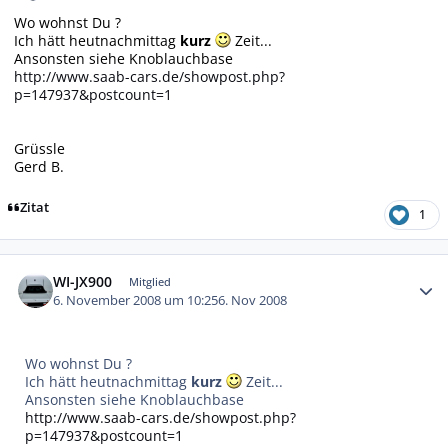
Wo wohnst Du ?
Ich hätt heutnachmittag
kurz
Zeit...
Ansonsten siehe Knoblauchbase
http://www.saab-cars.de/showpost.php?
p=147937&postcount=1
Grüssle
Gerd B.
Zitat
1
Autor-Statistiken
WI-JX900
Mitglied
6. November 2008 um 10:25
6. Nov 2008
Wo wohnst Du ?
Ich hätt heutnachmittag
kurz
Zeit...
Ansonsten siehe Knoblauchbase
http://www.saab-cars.de/showpost.php?
p=147937&postcount=1