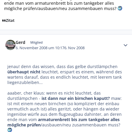
ende man vom armaturenbrett bis zum tankgeber alles
mögliche prüfen/ausbauen/neu zusammenbauen muss?
Zitat
Autor-Statistiken
Gerd
Mitglied
6. November 2008 um 10:17
6. Nov 2008
jenau! denn das wissen, dass das gelbe durstlämpchen
überhaupt nicht
leuchtet, erspart es einem, während des
wartens darauf, dass es endlich leuchtet, mit leerem tank
liegenzubleiben...
aaaber, cher klaus: wenn es nicht leuchtet, das
durstlämpchen -
ist dann nur ein birnchen kaputt?
maw:
ist mit einem neuen birnchen (so kompliziert der einbau
vermutlich auch ist) alles geritzt, oder hängen da wieder
ingeniöse würfe aus dem flugzeugbau dahinter, an deren
ende man vom
armaturenbrett bis zum tankgeber alles
mögliche prüfen
/ausbauen/neu zusammenbauen muss?