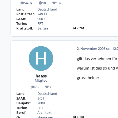
54,8k
10
13k
Beiträge
Lösungen
Reputation
Land:
Deutschland
Postleitzahl:
74930
SAAB:
900 I
Turbo:
FPT
Zitat
Kraftstoff:
Benzin
2. November 2008 um 12:
gilt das vernehmen für
warum ist das so und 
haass
gruss heiner
Mitglied
75
3
Beiträge
Reputation
Land:
Deutschland
SAAB:
9-5 I
Baujahr:
2009
Turbo:
FPT
Beruf:
Architekt
Zitat
Ort:
Hannover