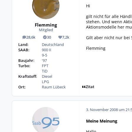
Hi
gilt nicht für alle Hän
stehen. Und wenn Aktio
Flemming
Aktionsmodelle her mu
Mitglied
Gilt aber nicht nur bei
28,6k
30
7,2k
Beiträge
Lösungen
Reputation
Land:
Deutschland
Flemming
SAAB:
900 II
9-5
Baujahr:
'97
Turbo:
FPT
TiD
Kraftstoff:
Diesel
LPG
Zitat
Ort:
Raum Lübeck
3. November 2008 um 21:
Meine Meinung
Hallo