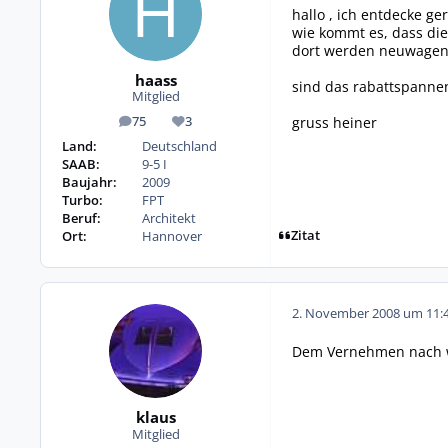
hallo , ich entdecke ge
wie kommt es, dass di
dort werden neuwagen c
haass
sind das rabattspanne
Mitglied
gruss heiner
75
3
Beiträge
Reputation
Land:
Deutschland
SAAB:
9-5 I
Baujahr:
2009
Turbo:
FPT
Beruf:
Architekt
Zitat
Ort:
Hannover
2. November 2008 um 11:
Dem Vernehmen nach we
klaus
Mitglied