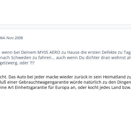
06
4. Nov 2008
wenn bei Deinem MY05 AERO zu Hause die ersten Defekte zu Tage 
nach Schweden zu fahren... auch wenn Du dichter dran wohnst als i
gelzwerg, oder ?!?
echt. Das Auto bei jeder macke wieder zurück in sein Heimatland zu
luß einer Gebrauchtwagengarantie würde natürlich zu den Dingen 
 eine Art Einheitsgarantie für Europa an, oder kocht jedes Land bz