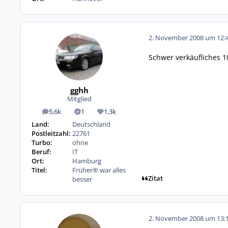
2. November 2008 um 12:
Schwer verkäufliches 1
gghh
Mitglied
5,6k
1
1,3k
Beiträge
Lösungen
Reputation
Land:
Deutschland
Postleitzahl:
22761
Turbo:
ohne
Beruf:
IT
Ort:
Hamburg
Titel:
Früher® war alles
Zitat
besser
2. November 2008 um 13: