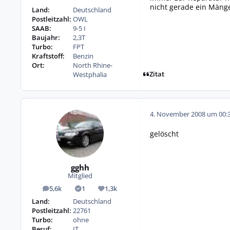
nicht gerade ein Mänge
Land:
Deutschland
Postleitzahl:
OWL
SAAB:
9-5 I
Baujahr:
2,3T
Turbo:
FPT
Kraftstoff:
Benzin
Ort:
North Rhine-
Zitat
Westphalia
4. November 2008 um 00:
gelöscht
gghh
Mitglied
5,6k
1
1,3k
Beiträge
Lösungen
Reputation
Land:
Deutschland
Postleitzahl:
22761
Turbo:
ohne
Beruf:
IT