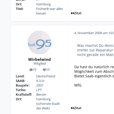
Ort:
Hamburg
Titel:
Früher® war alles
Zitat
besser
4. November 2008 um 10:
Was machst Du denn, 
immer zur Reparatur 
nicht gerade ein Män
Wirbelwind
Mitglied
Da hast du natürlich r
77
17
Möglichkeit zum Absch
Beiträge
Reputation
Bietet Saab eigentlich
Land:
Deutschland
SAAB:
9-3 III
MfG
Baujahr:
2007
Turbo:
LPT
Kraftstoff:
Benzin
Ort:
Hamburg
(schönste Stadt
Zitat
der Welt)