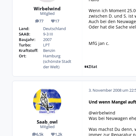
Wirbelwind
Wenn ich Moment 25.00
Mitglied
zwischen D. und S. ist 
Auch bei den Neuwagen 
77
17
Beiträge
Reputation
Oder hat die Sache vie
Land:
Deutschland
SAAB:
9-3 III
Baujahr:
2007
MfG jan c.
Turbo:
LPT
Kraftstoff:
Benzin
Ort:
Hamburg
(schönste Stadt
Zitat
der Welt)
3. November 2008 um 22:
Und wenn Mangel auft
@wirbelwind
Was bei Neuwagen eher 
Saab_owl
Mitglied
Was machst Du denn, w
immer zur Reparatur na
6,5k
1,2k
Beiträge
Reputation