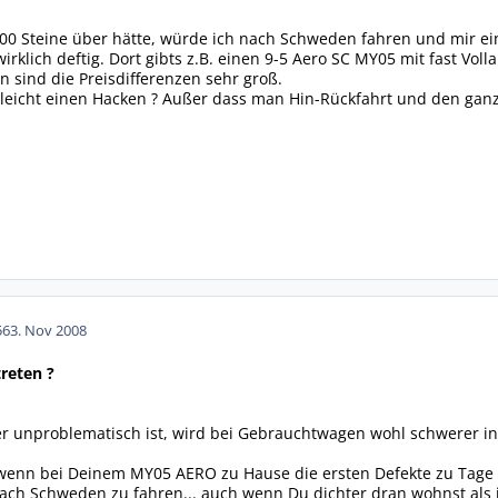
0 Steine über hätte, würde ich nach Schweden fahren und mir ein
wirklich deftig. Dort gibts z.B. einen 9-5 Aero SC MY05 mit fast Voll
sind die Preisdifferenzen sehr groß.
lleicht einen Hacken ? Außer dass man Hin-Rückfahrt und den ganz
56
3. Nov 2008
reten ?
unproblematisch ist, wird bei Gebrauchtwagen wohl schwerer ins 
enn bei Deinem MY05 AERO zu Hause die ersten Defekte zu Tage k
ch Schweden zu fahren... auch wenn Du dichter dran wohnst als ich