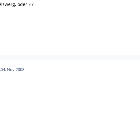
lzwerg, oder ?!?
30
4. Nov 2008