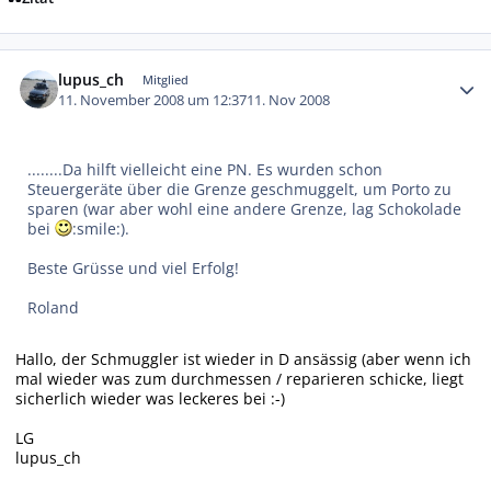
Autor-Statistiken
lupus_ch
Mitglied
11. November 2008 um 12:37
11. Nov 2008
........Da hilft vielleicht eine PN. Es wurden schon
Steuergeräte über die Grenze geschmuggelt, um Porto zu
sparen (war aber wohl eine andere Grenze, lag Schokolade
bei
:smile:).
Beste Grüsse und viel Erfolg!
Roland
Hallo, der Schmuggler ist wieder in D ansässig (aber wenn ich
mal wieder was zum durchmessen / reparieren schicke, liegt
sicherlich wieder was leckeres bei :-)
LG
lupus_ch