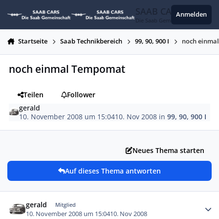
Zum Inhalt springen
SAAB CARS
Anmelden
Die Saab Gemeinschaft
Startseite
Saab Technikbereich
99, 90, 900 I
noch einma
noch einmal Tempomat
Teilen
Follower
gerald
10. November 2008 um 15:04
10. Nov 2008
in
99, 90, 900 I
Neues Thema starten
Auf dieses Thema antworten
Autor-Statistiken
gerald
Mitglied
10. November 2008 um 15:04
10. Nov 2008