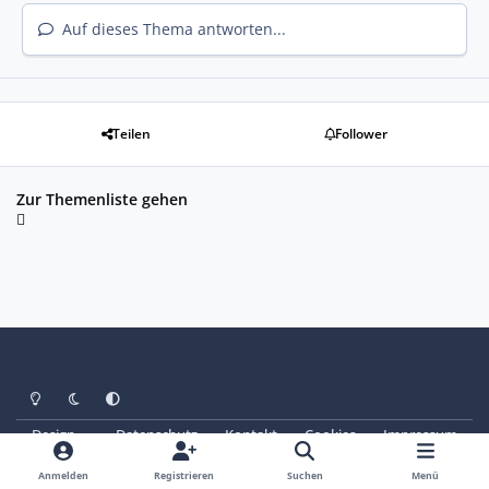
Auf dieses Thema antworten...
Teilen
Follower
Zur Themenliste gehen
Heller Modus
Dunkler Modus
Systemeinstellung
Design
Datenschutz
Kontakt
Cookies
Impressum
© Copyright 2025 - SAABoteure e. V.
Powered by
Invision Community
Anmelden
Registrieren
Suchen
Menü