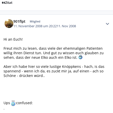
Zitat
Autor-Statistiken
901flpt
Mitglied
11. November 2008 um 20:22
11. Nov 2008
Hi an Euch!
Freut mich zu lesen, dass viele der ehemnaligen Patienten
willig ihren Dienst tun. Und gut zu wissen euch glauben zu
sehen, dass der neue Elko auch ein Elko ist.
Aber ich habe hier so viele lustige Knöppkens - hach, is das
spannend - wenn ich da, es zuckt mir ja, auf einen - ach so
Schöne - drücken würd..
Ups
:confused:
.
.