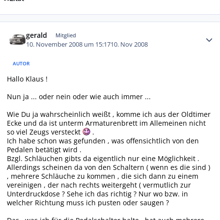
Autor-Statistiken
gerald
Mitglied
10. November 2008 um 15:17
10. Nov 2008
AUTOR
Hallo Klaus !
Nun ja ... oder nein oder wie auch immer ...
Wie Du ja wahrscheinlich weißt , komme ich aus der Oldtimer
Ecke und da ist unterm Armaturenbrett im Allemeinen nicht
so viel Zeugs versteckt
.
Ich habe schon was gefunden , was offensichtlich von den
Pedalen betätigt wird .
Bzgl. Schläuchen gibts da eigentlich nur eine Möglichkeit .
Allerdings scheinen da von den Schaltern ( wenn es die sind )
, mehrere Schläuche zu kommen , die sich dann zu einem
vereinigen , der nach rechts weitergeht ( vermutlich zur
Unterdruckdose ? Sehe ich das richtig ? Nur wo bzw. in
welcher Richtung muss ich pusten oder saugen ?