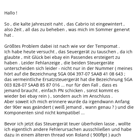
Hallo !
So , die kalte Jahreszeit naht , das Cabrio ist eingewintert ,
also Zeit , all das zu beheben , was mich im Sommer genervt
hat .
Größtes Problem dabei ist nach wie vor der Tempomat .
Ich habe heute versucht , das Seuergerät zu tauschen , da ich
glaubte , mit Glück bei ebay ein Passendes ersteigert zu
haben . Leider Fehlanzeige , die beiden Steuergeräte
unterscheiden sich leider - nicht nur in der Nummer ( meines
hört auf die Bezeichnung 5GA 004 397-07 SAAB 41 08 643 ;
das vermeintliche Ersatzsteuergerät hat die Bezeichnung 5GA
003 828-07 SAAB 85 87 016 ... nur für den Fall , dass es
jemand braucht , einfach PN schicken , sonst kommt es
wieder bei ebay rein ) , sondern auch im Anschluss .
Aber soweit ich mich erinnere wurde da irgendwann Anfang
der 90er was geändert ( weiß jemand , wann genau ? ) und die
Komponenten sind nicht kompatibel ...
Bevor ich jetzt das Steuergerät teuer überholen lasse , wollte
ich eigentlich andere Fehlerursachen ausschließen und habe
dazu in einem älteren thread von Roland ( 900flpt ) auch