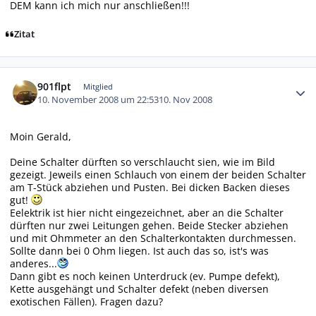
DEM kann ich mich nur anschließen!!!
Zitat
Autor-Statistiken
901flpt
Mitglied
10. November 2008 um 22:53
10. Nov 2008
Moin Gerald,
Deine Schalter dürften so verschlaucht sien, wie im Bild
gezeigt. Jeweils einen Schlauch von einem der beiden Schalter
am T-Stück abziehen und Pusten. Bei dicken Backen dieses
gut!
Eelektrik ist hier nicht eingezeichnet, aber an die Schalter
dürften nur zwei Leitungen gehen. Beide Stecker abziehen
und mit Ohmmeter an den Schalterkontakten durchmessen.
Sollte dann bei 0 Ohm liegen. Ist auch das so, ist's was
anderes...
Dann gibt es noch keinen Unterdruck (ev. Pumpe defekt),
Kette ausgehängt und Schalter defekt (neben diversen
exotischen Fällen). Fragen dazu?