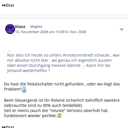
Zitat
Autor-Statistiken
klaus
Mitglied
10. November 2008 um 15:08
10. Nov 2008
...
Nur also ich heute so unters Armaturenbrett schaute , war
mir absolut nicht klar , wo genau ich eigentlich pusten
oder einen Durchgang messen könnte ... Kann mir da
jemand weiterhelfen ?
Du hast die Pedalschalter nicht gefunden...oder wo liegt das
Problem?
Beim Steuergerät ist Dir Roland sicherlich behilflich (weitere
Gebrauchte sind zu 90% auch teildefekt).
Seit er meins (auch die "neuste" Version) überholt hat,
funktioniert wieder perfekt.
Zitat