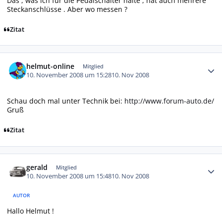
Das , was ich für die Pedalschalter halte , hat auch mehrere
Steckanschlüsse . Aber wo messen ?
Zitat
Autor-Statistiken
helmut-online
Mitglied
10. November 2008 um 15:28
10. Nov 2008
Schau doch mal unter Technik bei:
http://www.forum-auto.de/
Gruß
Zitat
Autor-Statistiken
gerald
Mitglied
10. November 2008 um 15:48
10. Nov 2008
AUTOR
Hallo Helmut !