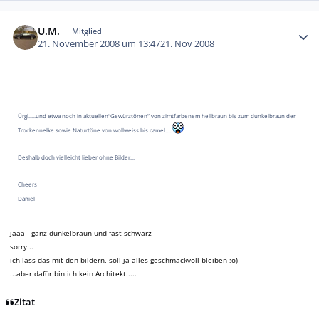
Autor-Statistiken
U.M.
Mitglied
21. November 2008 um 13:47
21. Nov 2008
Ürgl.....und etwa noch in aktuellen“Gewürztönen” von zimtfarbenem hellbraun bis zum dunkelbraun der
Trockennelke sowie Naturtöne von wollweiss bis camel.....
Deshalb doch vielleicht lieber ohne Bilder...
Cheers
Daniel
jaaa - ganz dunkelbraun und fast schwarz
sorry...
ich lass das mit den bildern, soll ja alles geschmackvoll bleiben ;o)
...aber dafür bin ich kein Architekt.....
Zitat