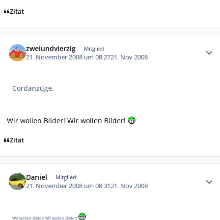
Zitat
Autor-Statistiken
zweiundvierzig
Mitglied
21. November 2008 um 08:27
21. Nov 2008
Cordanzüge.
Wir wollen Bilder! Wir wollen Bilder!
Zitat
Autor-Statistiken
Daniel
Mitglied
21. November 2008 um 08:31
21. Nov 2008
Wir wollen Bilder! Wir wollen Bilder!