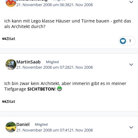
21. November 2008 um 06:38
21. Nov 2008
ich kann mit Lego klasse Häuser und Türme bauen - geht das
als Architekt durch?
Zitat
1
Autor-Statistiken
MartinSaab
Mitglied
21. November 2008 um 07:28
21. Nov 2008
Ich bin zwar kein Architekt, aber immerin gibt es in meiner
Tiefgarage
SICHTBETON
!
Zitat
Autor-Statistiken
Daniel
Mitglied
21. November 2008 um 07:41
21. Nov 2008