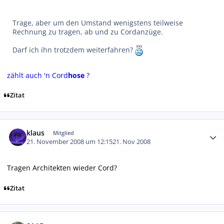
Trage, aber um den Umstand wenigstens teilweise
Rechnung zu tragen, ab und zu Cordanzüge.
Darf ich ihn trotzdem weiterfahren?
zählt auch 'n Cord
hose
?
Zitat
Autor-Statistiken
klaus
Mitglied
21. November 2008 um 12:15
21. Nov 2008
Tragen Architekten wieder Cord?
Zitat
Autor-Statistiken