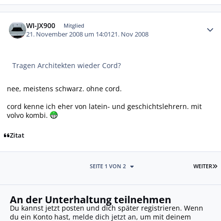
Autor-Statistiken
WI-JX900
Mitglied
21. November 2008 um 14:01
21. Nov 2008
Tragen Architekten wieder Cord?
nee, meistens schwarz. ohne cord.
cord kenne ich eher von latein- und geschichtslehrern. mit
volvo kombi.
Zitat
L
SEITE 1 VON 2
WEITER
An der Unterhaltung teilnehmen
Du kannst jetzt posten und dich später registrieren. Wenn
du ein Konto hast,
melde dich jetzt an
, um mit deinem