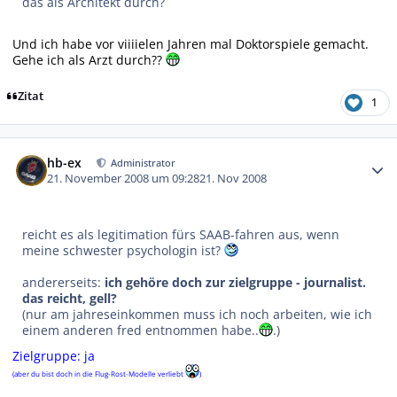
das als Architekt durch?
Und ich habe vor viiiielen Jahren mal Doktorspiele gemacht.
Gehe ich als Arzt durch??
Zitat
1
Autor-Statistiken
hb-ex
Administrator
21. November 2008 um 09:28
21. Nov 2008
reicht es als legitimation fürs SAAB-fahren aus, wenn
meine schwester psychologin ist?
andererseits:
ich gehöre doch zur zielgruppe - journalist.
das reicht, gell?
(nur am jahreseinkommen muss ich noch arbeiten, wie ich
einem anderen fred entnommen habe..
.)
Zielgruppe: ja
(aber du bist doch in die Flug-Rost-Modelle verliebt
)