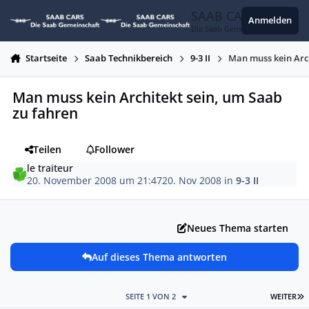
Zum Inhalt springen
SAAB CARS
Anmelden
Die Saab Gemeinschaft
Startseite
Saab Technikbereich
9-3 II
Man muss kein Arch
Man muss kein Architekt sein, um Saab
zu fahren
Teilen
Follower
le traiteur
20. November 2008 um 21:47
20. Nov 2008
in
9-3 II
Neues Thema starten
Auf dieses Thema antworten
L
SEITE 1 VON 2
WEITER