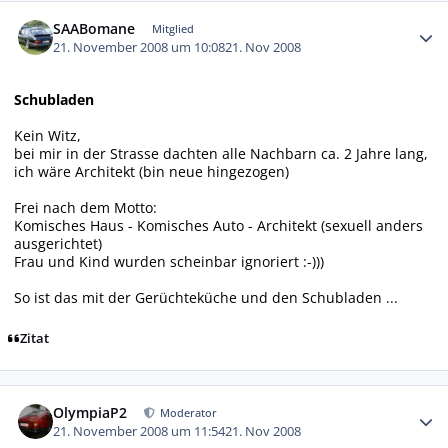
Autor-Statistiken
SAABomane
Mitglied
21. November 2008 um 10:08
21. Nov 2008
Schubladen
Kein Witz,
bei mir in der Strasse dachten alle Nachbarn ca. 2 Jahre lang,
ich wäre Architekt (bin neue hingezogen)
Frei nach dem Motto:
Komisches Haus - Komisches Auto - Architekt (sexuell anders
ausgerichtet)
Frau und Kind wurden scheinbar ignoriert :-)))
So ist das mit der Gerüchteküche und den Schubladen ...
Zitat
Autor-Statistiken
OlympiaP2
Moderator
21. November 2008 um 11:54
21. Nov 2008