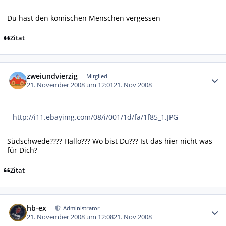
Du hast den komischen Menschen vergessen
Zitat
Autor-Statistiken
zweiundvierzig
Mitglied
21. November 2008 um 12:01
21. Nov 2008
http://i11.ebayimg.com/08/i/001/1d/fa/1f85_1.JPG
Südschwede???? Hallo??? Wo bist Du??? Ist das hier nicht was
für Dich?
Zitat
Autor-Statistiken
hb-ex
Administrator
21. November 2008 um 12:08
21. Nov 2008