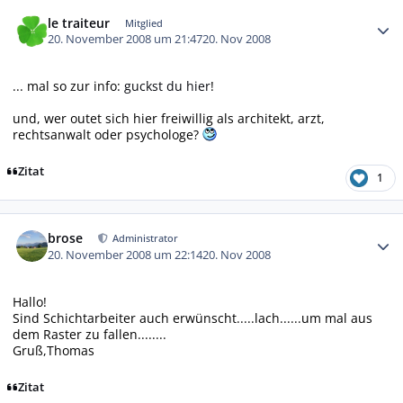
Autor-Statistiken
le traiteur
Mitglied
20. November 2008 um 21:47
20. Nov 2008
... mal so zur info:
guckst du hier
!
und, wer outet sich hier freiwillig als architekt, arzt,
rechtsanwalt oder psychologe?
Zitat
1
Autor-Statistiken
brose
Administrator
20. November 2008 um 22:14
20. Nov 2008
Hallo!
Sind Schichtarbeiter auch erwünscht.....lach......um mal aus
dem Raster zu fallen........
Gruß,Thomas
Zitat