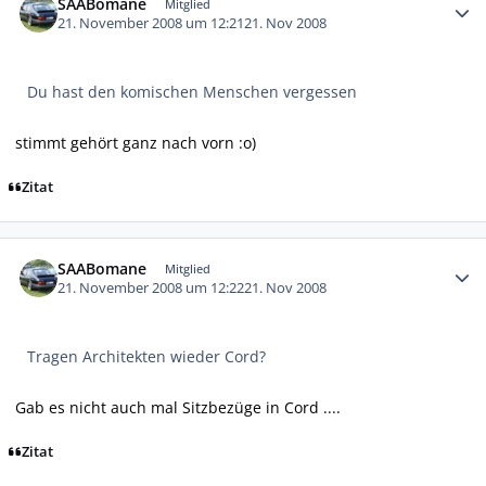
SAABomane
Mitglied
21. November 2008 um 12:21
21. Nov 2008
Du hast den komischen Menschen vergessen
stimmt gehört ganz nach vorn :o)
Zitat
Autor-Statistiken
SAABomane
Mitglied
21. November 2008 um 12:22
21. Nov 2008
Tragen Architekten wieder Cord?
Gab es nicht auch mal Sitzbezüge in Cord ....
Zitat