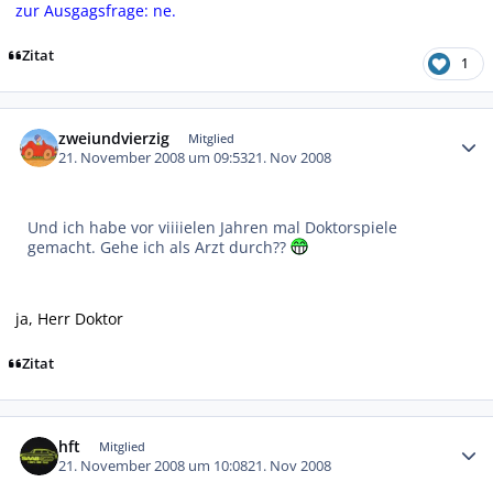
zur Ausgagsfrage: ne.
Zitat
1
Autor-Statistiken
zweiundvierzig
Mitglied
21. November 2008 um 09:53
21. Nov 2008
Und ich habe vor viiiielen Jahren mal Doktorspiele
gemacht. Gehe ich als Arzt durch??
ja, Herr Doktor
Zitat
Autor-Statistiken
hft
Mitglied
21. November 2008 um 10:08
21. Nov 2008