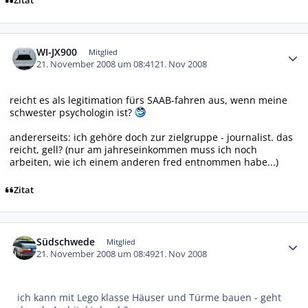
Zitat
Autor-Statistiken
WI-JX900
Mitglied
21. November 2008 um 08:41
21. Nov 2008
reicht es als legitimation fürs SAAB-fahren aus, wenn meine
schwester psychologin ist?
andererseits: ich gehöre doch zur zielgruppe - journalist. das
reicht, gell? (nur am jahreseinkommen muss ich noch
arbeiten, wie ich einem anderen fred entnommen habe...)
Zitat
Autor-Statistiken
Südschwede
Mitglied
21. November 2008 um 08:49
21. Nov 2008
ich kann mit Lego klasse Häuser und Türme bauen - geht