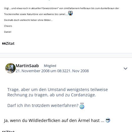
Ürgl.....und etwa noch in aktuellen“Gewürztönen” von zimtfarbenem hellbraun bis zum dunkelbraun der
Trockennelke sowie Naturtöne von wollweiss bis camel.....
Deshalb doch vielleicht lieber ohne Bilder...
Cheers
Daniel
Zitat
Autor-Statistiken
MartinSaab
Mitglied
21. November 2008 um 08:32
21. Nov 2008
Trage, aber um den Umstand wenigstens teilweise
Rechnung zu tragen, ab und zu Cordanzüge.
Darf ich ihn trotzdem weiterfahren?
Ja, wenn du Wildlederflicken auf den Ärmel hast ...