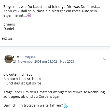
Zeige mir, wie Du baust, und ich sage Dir, was Du fährst....
Kann es Zufall sein, dass ein Metzger ein rotes Auto sein
eigen nennt....
Cheers
Daniel
Zitat
Autor-Statistiken
U.M.
Mitglied
21. November 2008 um 08:09
21. Nov 2008
ok, oute mich auch.
Bin auch kein Architekt ...
...und das ist gut so ;o)
Trage, aber um den Umstand wenigstens teilweise Rechnung
zu tragen, ab und zu Cordanzüge.
Darf ich ihn trotzdem weiterfahren?