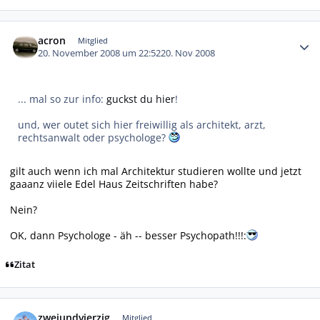
Autor-Statistiken
acron
Mitglied
20. November 2008 um 22:52
20. Nov 2008
... mal so zur info:
guckst du hier
!
und, wer outet sich hier freiwillig als architekt, arzt,
rechtsanwalt oder psychologe?
gilt auch wenn ich mal Architektur studieren wollte und jetzt
gaaanz viiele Edel Haus Zeitschriften habe?
Nein?
OK, dann Psychologe - äh -- besser Psychopath!!!:
Zitat
Autor-Statistiken
zweiundvierzig
Mitglied