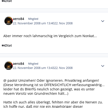
Zitat
Autor-Statistiken
aero84
Mitglied
22. November 2008 um 13:40
22. Nov 2008
Aber immer noch lahmarschig im Vergleich zum Nonkat...
Zitat
Autor-Statistiken
aero84
Mitglied
22. November 2008 um 13:43
22. Nov 2008
@ paolo! Umziehen! Oder Ignorieren. Privatkrieg anfangen!
(Diese Verordnung ist so OFFENSICHTLICH verfassungswidrig...
leider hat ds BVerfG neulich schon gezeigt, was es unter
neuem Vorsitz von Grundrechten hält...)
Hatte ich auch alles überlegt, fehlten mir aber die Nerven zu.
Ich hoffe nur, daß mir nie ein Angehöriger dieser