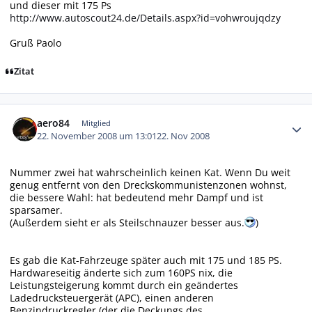
und dieser mit 175 Ps
http://www.autoscout24.de/Details.aspx?id=vohwroujqdzy
Gruß Paolo
Zitat
Autor-Statistiken
aero84
Mitglied
22. November 2008 um 13:01
22. Nov 2008
Nummer zwei hat wahrscheinlich keinen Kat. Wenn Du weit
genug entfernt von den Dreckskommunistenzonen wohnst,
die bessere Wahl: hat bedeutend mehr Dampf und ist
sparsamer.
(Außerdem sieht er als Steilschnauzer besser aus.
)
Es gab die Kat-Fahrzeuge später auch mit 175 und 185 PS.
Hardwareseitig änderte sich zum 160PS nix, die
Leistungsteigerung kommt durch ein geändertes
Ladedrucksteuergerät (APC), einen anderen
Benzindruckregler (der die Deckungs des