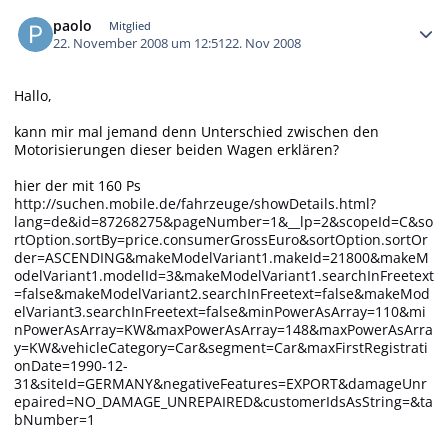
Autor-Statistiken
paolo
Mitglied
22. November 2008 um 12:51
22. Nov 2008
Hallo,
kann mir mal jemand denn Unterschied zwischen den
Motorisierungen dieser beiden Wagen erklären?
hier der mit 160 Ps
http://suchen.mobile.de/fahrzeuge/showDetails.html?
lang=de&id=87268275&pageNumber=1&__lp=2&scopeId=C&so
rtOption.sortBy=price.consumerGrossEuro&sortOption.sortOr
der=ASCENDING&makeModelVariant1.makeId=21800&makeM
odelVariant1.modelId=3&makeModelVariant1.searchInFreetext
=false&makeModelVariant2.searchInFreetext=false&makeMod
elVariant3.searchInFreetext=false&minPowerAsArray=110&mi
nPowerAsArray=KW&maxPowerAsArray=148&maxPowerAsArra
y=KW&vehicleCategory=Car&segment=Car&maxFirstRegistrati
onDate=1990-12-
31&siteId=GERMANY&negativeFeatures=EXPORT&damageUnr
epaired=NO_DAMAGE_UNREPAIRED&customerIdsAsString=&ta
bNumber=1