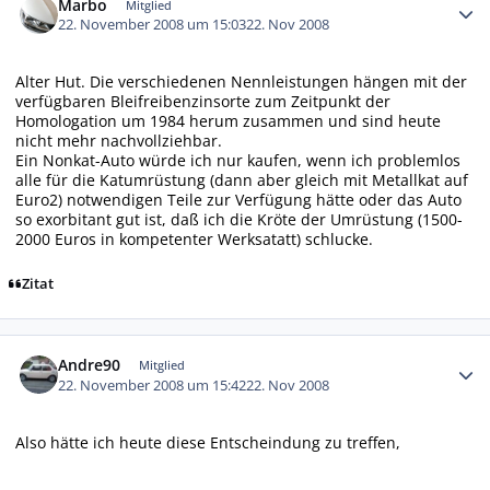
Marbo
Mitglied
22. November 2008 um 15:03
22. Nov 2008
Alter Hut. Die verschiedenen Nennleistungen hängen mit der
verfügbaren Bleifreibenzinsorte zum Zeitpunkt der
Homologation um 1984 herum zusammen und sind heute
nicht mehr nachvollziehbar.
Ein Nonkat-Auto würde ich nur kaufen, wenn ich problemlos
alle für die Katumrüstung (dann aber gleich mit Metallkat auf
Euro2) notwendigen Teile zur Verfügung hätte oder das Auto
so exorbitant gut ist, daß ich die Kröte der Umrüstung (1500-
2000 Euros in kompetenter Werksatatt) schlucke.
Zitat
Autor-Statistiken
Andre90
Mitglied
22. November 2008 um 15:42
22. Nov 2008
Also hätte ich heute diese Entscheindung zu treffen,