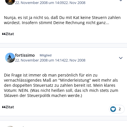
22. November 2008 um 14:09
22. Nov 2008
Nunja, es ist ja nicht so, daß Du mit Kat keine Steuern zahlen
würdest. Insofern stimmt Deine Rechnung nicht ganz...
Zitat
Autor-Statistiken
fortissimo
Mitglied
22. November 2008 um 14:14
22. Nov 2008
Die Frage ist immer ob man persönlich für ein zu
vernachlässigendes Maß an "Minderleistung" weit mehr als
den doppelten Steuersatz zu zahlen bereit ist. Mein klares
Votum: NEIN. (Was nicht heißen soll, das ich mich stets zum
Sklaven der Steuerpolitk machen werde.)
Zitat
2
Autor-Statistiken