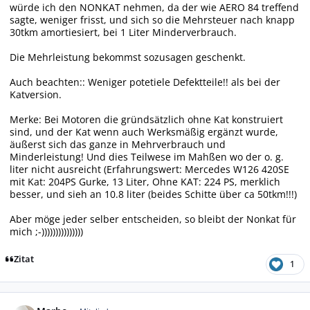
würde ich den NONKAT nehmen, da der wie AERO 84 treffend
sagte, weniger frisst, und sich so die Mehrsteuer nach knapp
30tkm amortiesiert, bei 1 Liter Minderverbrauch.
Die Mehrleistung bekommst sozusagen geschenkt.
Auch beachten:: Weniger potetiele Defektteile!! als bei der
Katversion.
Merke: Bei Motoren die gründsätzlich ohne Kat konstruiert
sind, und der Kat wenn auch Werksmäßig ergänzt wurde,
äußerst sich das ganze in Mehrverbrauch und
Minderleistung! Und dies Teilwese im Mahßen wo der o. g.
liter nicht ausreicht (Erfahrungswert: Mercedes W126 420SE
mit Kat: 204PS Gurke, 13 Liter, Ohne KAT: 224 PS, merklich
besser, und sieh an 10.8 liter (beides Schitte über ca 50tkm!!!)
Aber möge jeder selber entscheiden, so bleibt der Nonkat für
mich ;-)))))))))))))))
Zitat
1
Autor-Statistiken