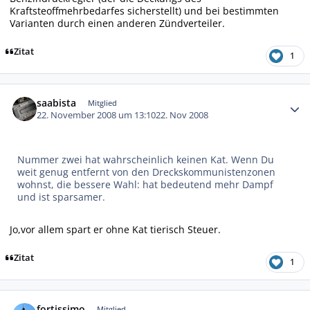
Kraftsteoffmehrbedarfes sicherstellt) und bei bestimmten
Varianten durch einen anderen Zündverteiler.
Zitat
1
Autor-Statistiken
saabista
Mitglied
22. November 2008 um 13:10
22. Nov 2008
Nummer zwei hat wahrscheinlich keinen Kat. Wenn Du
weit genug entfernt von den Dreckskommunistenzonen
wohnst, die bessere Wahl: hat bedeutend mehr Dampf
und ist sparsamer.
Jo,vor allem spart er ohne Kat tierisch Steuer.
Zitat
1
Autor-Statistiken
fortissimo
Mitglied