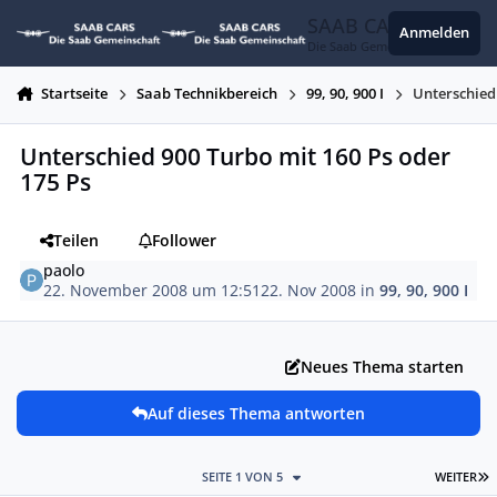
Zum Inhalt springen
SAAB CARS
Anmelden
Die Saab Gemeinschaft
Startseite
Saab Technikbereich
99, 90, 900 I
Unterschied
Unterschied 900 Turbo mit 160 Ps oder
175 Ps
Teilen
Follower
paolo
22. November 2008 um 12:51
22. Nov 2008
in
99, 90, 900 I
Neues Thema starten
Auf dieses Thema antworten
L
SEITE 1 VON 5
WEITER