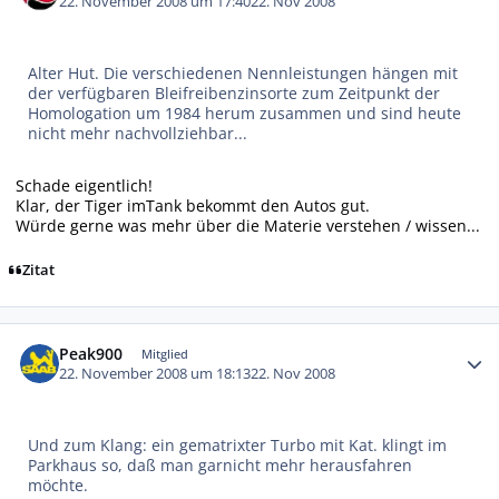
22. November 2008 um 17:40
22. Nov 2008
Alter Hut. Die verschiedenen Nennleistungen hängen mit
der verfügbaren Bleifreibenzinsorte zum Zeitpunkt der
Homologation um 1984 herum zusammen und sind heute
nicht mehr nachvollziehbar...
Schade eigentlich!
Klar, der Tiger imTank bekommt den Autos gut.
Würde gerne was mehr über die Materie verstehen / wissen...
Zitat
Autor-Statistiken
Peak900
Mitglied
22. November 2008 um 18:13
22. Nov 2008
Und zum Klang: ein gematrixter Turbo mit Kat. klingt im
Parkhaus so, daß man garnicht mehr herausfahren
möchte.