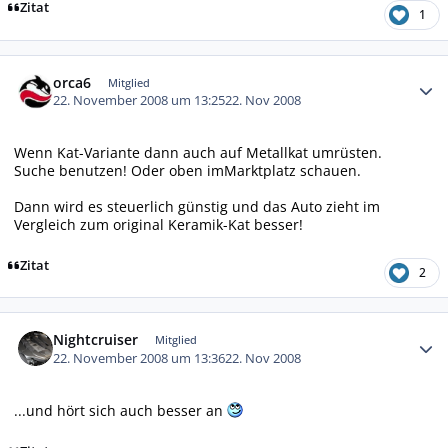
Zitat
1
Autor-Statistiken
orca6
Mitglied
22. November 2008 um 13:25
22. Nov 2008
Wenn Kat-Variante dann auch auf Metallkat umrüsten.
Suche benutzen! Oder oben imMarktplatz schauen.
Dann wird es steuerlich günstig und das Auto zieht im
Vergleich zum original Keramik-Kat besser!
Zitat
2
Autor-Statistiken
Nightcruiser
Mitglied
22. November 2008 um 13:36
22. Nov 2008
...und hört sich auch besser an