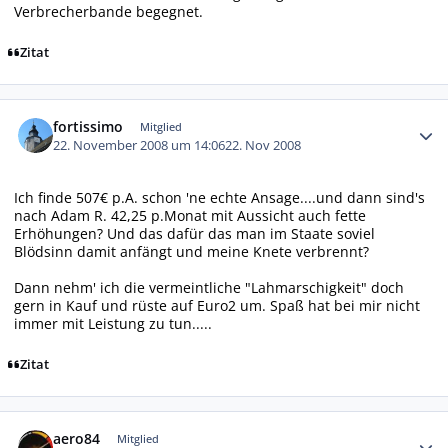
Verbrecherbande begegnet.
Zitat
Autor-Statistiken
fortissimo
Mitglied
22. November 2008 um 14:06
22. Nov 2008
Ich finde 507€ p.A. schon 'ne echte Ansage....und dann sind's
nach Adam R. 42,25 p.Monat mit Aussicht auch fette
Erhöhungen? Und das dafür das man im Staate soviel
Blödsinn damit anfängt und meine Knete verbrennt?
Dann nehm' ich die vermeintliche "Lahmarschigkeit" doch
gern in Kauf und rüste auf Euro2 um. Spaß hat bei mir nicht
immer mit Leistung zu tun.....
Zitat
Autor-Statistiken
aero84
Mitglied