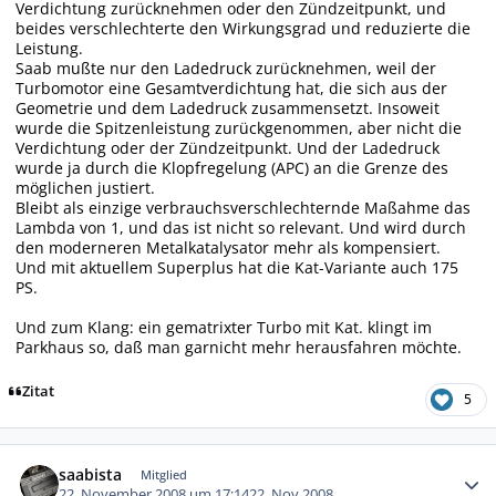
Verdichtung zurücknehmen oder den Zündzeitpunkt, und
beides verschlechterte den Wirkungsgrad und reduzierte die
Leistung.
Saab mußte nur den Ladedruck zurücknehmen, weil der
Turbomotor eine Gesamtverdichtung hat, die sich aus der
Geometrie und dem Ladedruck zusammensetzt. Insoweit
wurde die Spitzenleistung zurückgenommen, aber nicht die
Verdichtung oder der Zündzeitpunkt. Und der Ladedruck
wurde ja durch die Klopfregelung (APC) an die Grenze des
möglichen justiert.
Bleibt als einzige verbrauchsverschlechternde Maßahme das
Lambda von 1, und das ist nicht so relevant. Und wird durch
den moderneren Metalkatalysator mehr als kompensiert.
Und mit aktuellem Superplus hat die Kat-Variante auch 175
PS.
Und zum Klang: ein gematrixter Turbo mit Kat. klingt im
Parkhaus so, daß man garnicht mehr herausfahren möchte.
Zitat
5
Autor-Statistiken
saabista
Mitglied
22. November 2008 um 17:14
22. Nov 2008