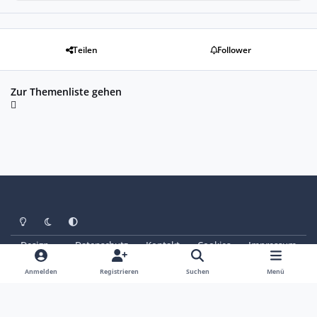
Teilen
Follower
Zur Themenliste gehen
Heller Modus
Dunkler Modus
Systemeinstellung
Design
Datenschutz
Kontakt
Cookies
Impressum
© Copyright 2025 - SAABoteure e. V.
Powered by
Invision Community
Anmelden
Registrieren
Suchen
Menü