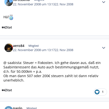
22. November 2008 um 13:13
22. Nov 2008
Hä?
Zitat
Autor-Statistiken
aero84
Mitglied
22. November 2008 um 13:17
22. Nov 2008
@ saabista: Steuer = Fixkosten. Ich gehe davon aus, daß ein
Saabinteressent das Auto auch bestimmungsgemäß nutzt,
d.h. für 50.000km + p.a.
Ob man dann 507 oder 200€ steuern zahlt ist dann relativ
unerheblich.
Zitat
1
Autor-Statistiken
paolo
Mitglied