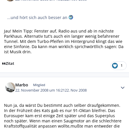
...und hört sich auch besser an
Jau! Mein Tipp: Fenster auf, Radio aus und ab in nächste
Parkhaus. Alternativ tut's auch ein langer wenig befahrener
Tunnel. Mit dem Turbo-Pfeifen im Hintergrund klingt das wie
eine Sinfonie. Da kann man wirklich sprichwörtllich sagen: Da
ist Musik drin.
Zitat
1
Autor-Statistiken
Marbo
Mitglied
22. November 2008 um 16:21
22. Nov 2008
Nun ja, da wärst Du bestimmt auch selber draufgekommen.
In der Frühzeit des Kats gab es nur 91-Oktan bleifrei. Das
Eurosuper kam erst einige Zeit später und das Superplus
noch später. Wenn man einen Saugmotor an die schlechtere
Kraftstoffqualität anpassen wollte,mußte man entweder die