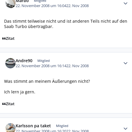
Marbo
Mitglied
22. November 2008 um 16:04
22. Nov 2008
Das stimmt teilweise nicht und ist anderen Teils nicht auf den
Saab Turbo übertragbar.
Zitat
Autor-Statistiken
Andre90
Mitglied
22. November 2008 um 16:14
22. Nov 2008
Was stimmt an meinem Äußerungen nicht?
Ich lern ja gern.
Zitat
Autor-Statistiken
Karlsson pa taket
Mitglied
22. November 2008 um 16:20
22. Nov 2008