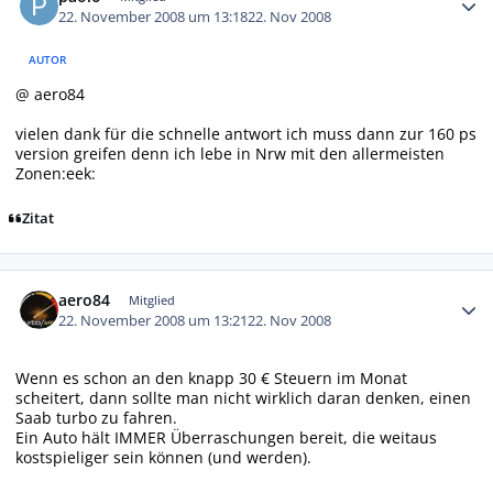
22. November 2008 um 13:18
22. Nov 2008
AUTOR
@ aero84
vielen dank für die schnelle antwort ich muss dann zur 160 ps
version greifen denn ich lebe in Nrw mit den allermeisten
Zonen:eek:
Zitat
Autor-Statistiken
aero84
Mitglied
22. November 2008 um 13:21
22. Nov 2008
Wenn es schon an den knapp 30 € Steuern im Monat
scheitert, dann sollte man nicht wirklich daran denken, einen
Saab turbo zu fahren.
Ein Auto hält IMMER Überraschungen bereit, die weitaus
kostspieliger sein können (und werden).