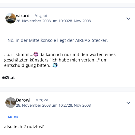
Autor-Statistiken
wizard
Mitglied
28. November 2008 um 10:09
28. Nov 2008
Nö, in der Mittelkonsole liegt der AIRBAG-Stecker.
...ui - stimmt...
da kann ich nur mit den worten eines
geschätzten künstlers "ich habe mich vertan..." um
entschuldigung bitten...
Zitat
Autor-Statistiken
Darowi
Mitglied
28. November 2008 um 10:27
28. Nov 2008
AUTOR
also tech 2 nutzlos?