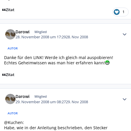
Zitat
1
Autor-Statistiken
Darowi
Mitglied
28. November 2008 um 17:29
28. Nov 2008
AUTOR
Danke für den LINK! Werde ich gleich mal auspobieren!
Echtes Geheimwissen was man hier erfahren kann!
Zitat
Autor-Statistiken
Darowi
Mitglied
29. November 2008 um 08:27
29. Nov 2008
AUTOR
@Kuchen:
Habe, wie in der Anleitung beschrieben, den Stecker