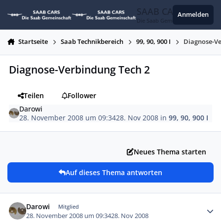
Zum Inhalt springen
SAAB CARS
Anmelden
Die Saab Gemeinschaft
Startseite
Saab Technikbereich
99, 90, 900 I
Diagnose-Ve
Diagnose-Verbindung Tech 2
Teilen
Follower
Darowi
28. November 2008 um 09:34
28. Nov 2008
in
99, 90, 900 I
Neues Thema starten
Auf dieses Thema antworten
Autor-Statistiken
Darowi
Mitglied
28. November 2008 um 09:34
28. Nov 2008