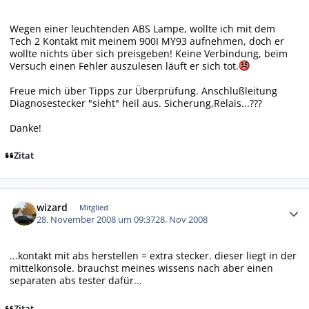
Wegen einer leuchtenden ABS Lampe, wollte ich mit dem
Tech 2 Kontakt mit meinem 900I MY93 aufnehmen, doch er
wollte nichts über sich preisgeben! Keine Verbindung, beim
Versuch einen Fehler auszulesen läuft er sich tot.
Freue mich über Tipps zur Überprüfung. Anschlußleitung
Diagnosestecker "sieht" heil aus. Sicherung,Relais...???
Danke!
Zitat
Autor-Statistiken
wizard
Mitglied
28. November 2008 um 09:37
28. Nov 2008
...kontakt mit abs herstellen = extra stecker. dieser liegt in der
mittelkonsole. brauchst meines wissens nach aber einen
separaten abs tester dafür...
Zitat