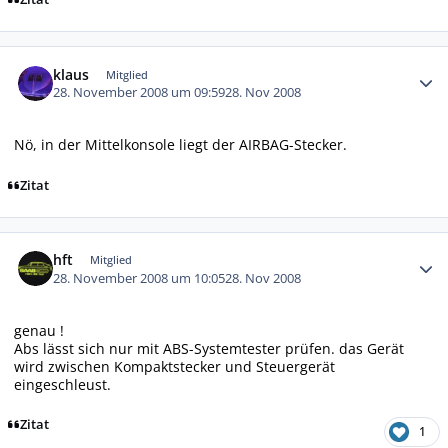
Autor-Statistiken
klaus
Mitglied
28. November 2008 um 09:59
28. Nov 2008
Nö, in der Mittelkonsole liegt der AIRBAG-Stecker.
Zitat
Autor-Statistiken
hft
Mitglied
28. November 2008 um 10:05
28. Nov 2008
genau !
Abs lässt sich nur mit ABS-Systemtester prüfen. das Gerät
wird zwischen Kompaktstecker und Steuergerät
eingeschleust.
Zitat
1