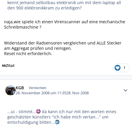
kennt jemand selbstbau elektronik um mit dem laptop all
den 900 elektronikkram zu erledigen?
naja,wie spiele ich einen Virenscanner auf eine mechanische
Schreibmaschine ?
Widerstand der Radsensoren vergleichen und ALLE Stecker
am Aggregat prüfen und reinigen.
Reset nicht erforderlich.
Zitat
1
Autor-Statistiken
KGB
Verstorben
28. November 2008 um 11:35
28. Nov 2008
...ui - stimmt...
da kann ich nur mit den worten eines
geschätzten künstlers "ich habe mich vertan..." um
entschuldigung bitten...