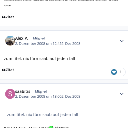
runter
Zitat
Autor-Statistiken
Alex P.
Mitglied
2. Dezember 2008 um 12:45
2. Dez 2008
zum titel: nix fürn saab auf jeden fall
Zitat
1
Autor-Statistiken
saabitis
Mitglied
2. Dezember 2008 um 13:06
2. Dez 2008
zum titel: nix fürn saab auf jeden fall