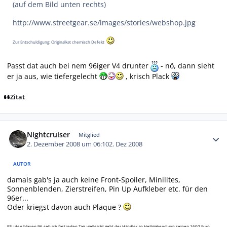
(auf dem Bild unten rechts)
http://www.streetgear.se/images/stories/webshop.jpg
Zur Entschuldigung: Originalkat chemisch Defekt
Passt dat auch bei nem 96iger V4 drunter
- nö, dann sieht
er ja aus, wie tiefergelecht
, krisch Plack
Zitat
Autor-Statistiken
Nightcruiser
Mitglied
2. Dezember 2008 um 06:10
2. Dez 2008
AUTOR
damals gab's ja auch keine Front-Spoiler, Minilites,
Sonnenblenden, Zierstreifen, Pin Up Aufkleber etc. für den
96er...
Oder kriegst davon auch Plaque ?
PS.: den blauen 96 seh ich fast jeden Tag, vielleicht geht der Händler an Heiligabend von seinen 1600 Euro