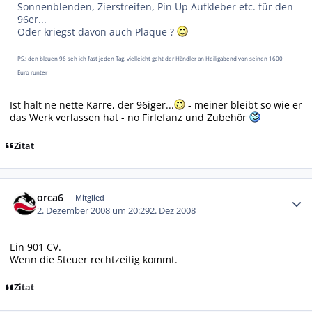
Sonnenblenden, Zierstreifen, Pin Up Aufkleber etc. für den
96er...
Oder kriegst davon auch Plaque ?
PS.: den blauen 96 seh ich fast jeden Tag, vielleicht geht der Händler an Heiligabend von seinen 1600
Euro runter
Ist halt ne nette Karre, der 96iger...
- meiner bleibt so wie er
das Werk verlassen hat - no Firlefanz und Zubehör
Zitat
Autor-Statistiken
orca6
Mitglied
2. Dezember 2008 um 20:29
2. Dez 2008
Ein 901 CV.
Wenn die Steuer rechtzeitig kommt.
Zitat