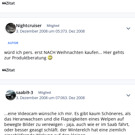
Zitat
Autor-Statistiken
Nightcruiser
Mitglied
3. Dezember 2008 um 05:37
3. Dez 2008
AUTOR
würd ich pers. erst NACH Weihnachten kaufen... Hier gehts
zur
Produktberatung
Zitat
Autor-Statistiken
saabi9-3
Mitglied
3. Dezember 2008 um 07:06
3. Dez 2008
...eine Videocam wünsche ich mir. Es gibt kaum Schöneres, als
das Heranwachsen und die Flapsigkeiten eines Welpen auf
bewegte Bilder zu verewigen - jaja, auch wie er im Saab fährt,
oder besser geasgt schläft. der Winterelch hat eine ziemlich