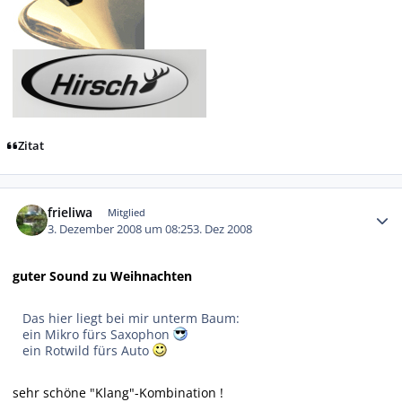
Zitat
Autor-Statistiken
frieliwa
Mitglied
3. Dezember 2008 um 08:25
3. Dez 2008
guter Sound zu Weihnachten
Das hier liegt bei mir unterm Baum:
ein Mikro fürs Saxophon
ein Rotwild fürs Auto
sehr schöne "Klang"-Kombination !