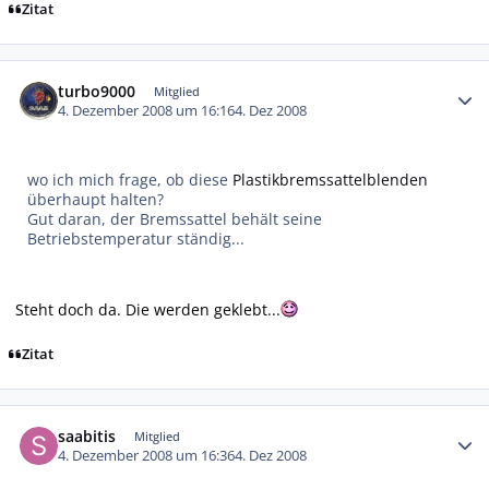
Zitat
Autor-Statistiken
turbo9000
Mitglied
4. Dezember 2008 um 16:16
4. Dez 2008
wo ich mich frage, ob diese
Plastikbremssattelblenden
überhaupt halten?
Gut daran, der Bremssattel behält seine
Betriebstemperatur ständig...
Steht doch da. Die werden geklebt...
Zitat
Autor-Statistiken
saabitis
Mitglied
4. Dezember 2008 um 16:36
4. Dez 2008