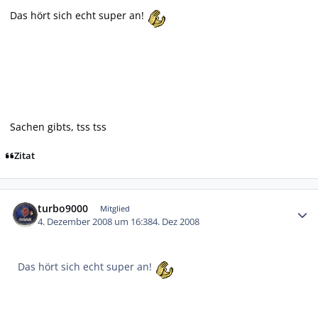
Das hört sich echt super an!
Sachen gibts, tss tss
Zitat
Autor-Statistiken
turbo9000
Mitglied
4. Dezember 2008 um 16:38
4. Dez 2008
Das hört sich echt super an!