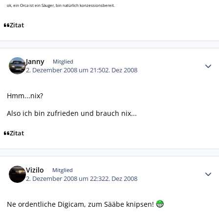
ok, ein Orca ist ein Säuger, bin natürlich konzessionsbereit.
Zitat
Autor-Statistiken
Janny
Mitglied
2. Dezember 2008 um 21:50
2. Dez 2008
Hmm...nix?
Also ich bin zufrieden und brauch nix...
Zitat
Autor-Statistiken
Vizilo
Mitglied
2. Dezember 2008 um 22:32
2. Dez 2008
Ne ordentliche Digicam, zum Sääbe knipsen!