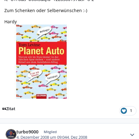
Zum Schenken oder Selberwünschen :-)
Hardy
Zitat
1
Autor-Statistiken
turbo9000
Mitglied
4. Dezember 2008 um 09:04
4. Dez 2008