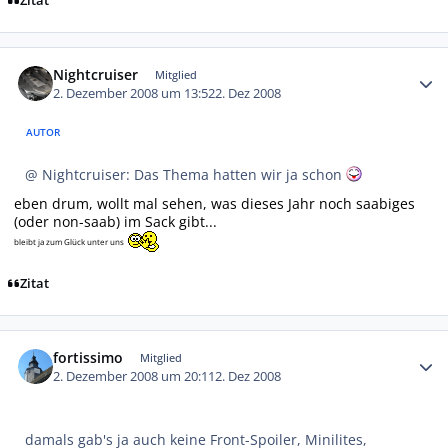
Zitat
Autor-Statistiken
Nightcruiser
Mitglied
2. Dezember 2008 um 13:52
2. Dez 2008
AUTOR
@ Nightcruiser: Das Thema hatten wir ja schon
eben drum, wollt mal sehen, was dieses Jahr noch saabiges
(oder non-saab) im Sack gibt...
bleibt ja zum Glück unter uns
Zitat
Autor-Statistiken
fortissimo
Mitglied
2. Dezember 2008 um 20:11
2. Dez 2008
damals gab's ja auch keine Front-Spoiler, Minilites,