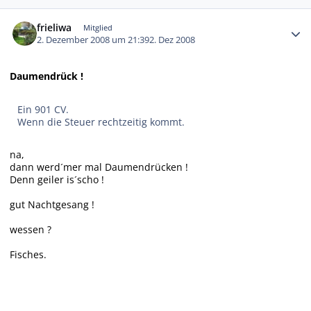
Autor-Statistiken
frieliwa
Mitglied
2. Dezember 2008 um 21:39
2. Dez 2008
Daumendrück !
Ein 901 CV.
Wenn die Steuer rechtzeitig kommt.
na,
dann werd´mer mal Daumendrücken !
Denn geiler is´scho !
gut Nachtgesang !
wessen ?
Fisches.