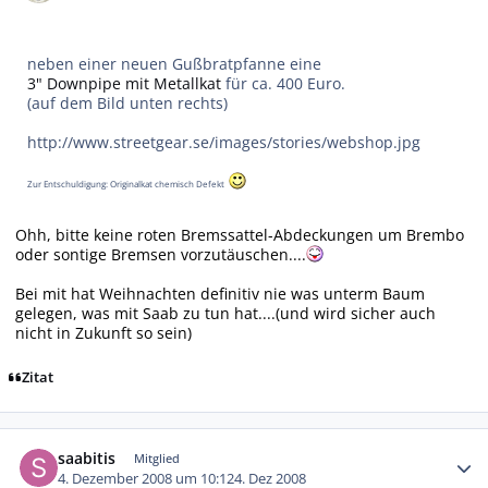
neben einer neuen Gußbratpfanne eine
3" Downpipe mit Metallkat
für ca. 400 Euro.
(auf dem Bild unten rechts)
http://www.streetgear.se/images/stories/webshop.jpg
Zur Entschuldigung: Originalkat chemisch Defekt
Ohh, bitte keine roten Bremssattel-Abdeckungen um Brembo
oder sontige Bremsen vorzutäuschen....
Bei mit hat Weihnachten definitiv nie was unterm Baum
gelegen, was mit Saab zu tun hat....(und wird sicher auch
nicht in Zukunft so sein)
Zitat
Autor-Statistiken
saabitis
Mitglied
4. Dezember 2008 um 10:12
4. Dez 2008