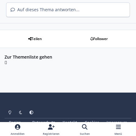
Auf dieses Thema antworten...
Teilen
Follower
Zur Themenliste gehen
Heller Modus
Dunkler Modus
Systemeinstellung
Design
Datenschutz
Kontakt
Cookies
Impressum
© Copyright 2025 - SAABoteure e. V.
Powered by
Invision Community
Anmelden
Registrieren
Suchen
Menü