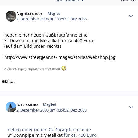
Autor-Statistiken
Nightcruiser
Mitglied
2. Dezember 2008 um 00:57
2. Dez 2008
neben einer neuen Gußbratpfanne eine
3" Downpipe mit Metallkat
für ca. 400 Euro.
(auf dem Bild unten rechts)
http://www.streetgear.se/images/stories/webshop.jpg
Zur Entschuldigung: Originalkat chemisch Defekt
Zitat
Autor-Statistiken
fortissimo
Mitglied
2. Dezember 2008 um 03:45
2. Dez 2008
neben einer neuen Gußbratpfanne eine
3" Downpipe mit Metallkat
für ca. 400 Euro.