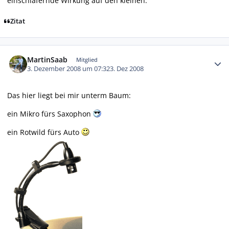
einschläfernde Wirkung auf den kleinen.
Zitat
Autor-Statistiken
MartinSaab
Mitglied
3. Dezember 2008 um 07:32
3. Dez 2008
Das hier liegt bei mir unterm Baum:
ein Mikro fürs Saxophon
ein Rotwild fürs Auto