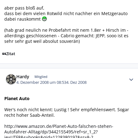
aber pass bloß auf,
dass bei dem vielen Rotwild nicht nachher ein Metzgerauto
dabei rauskommt
(hab grad neulich ne Probefahrt mit nem 1.8er + Hirsch im -
allerdings geschlossenen - Cabrio gemacht: JEPP, sooo ist es
sehr sehr gut weil absolut souverän)
Zitat
Autor-Statistiken
Hardy
Mitglied
4. Dezember 2008 um 08:53
4. Dez 2008
Planet Auto
Wer's noch nicht kennt: Lustig ! Sehr empfehlenswert. Sogar
recht hoher Saab-Anteil.
http://www.amazon.de/Planet-Auto-falschen-stehen-
Autofahrer-Alltag/dp/3442155495/ref=sr_1_2?
ie=UTF8&s=books&qid=1228380197&sr=8-2