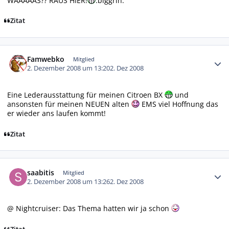
WAAAAAS?? RAUS HIER!
:biggrin:
Zitat
Autor-Statistiken
Famwebko
Mitglied
2. Dezember 2008 um 13:20
2. Dez 2008
Eine Lederausstattung für meinen Citroen BX
und
ansonsten für meinen NEUEN alten
EMS viel Hoffnung das
er wieder ans laufen kommt!
Zitat
Autor-Statistiken
saabitis
Mitglied
2. Dezember 2008 um 13:26
2. Dez 2008
@ Nightcruiser: Das Thema hatten wir ja schon