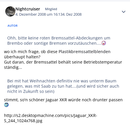
Autor-Statistiken
Nightcruiser
Mitglied
4. Dezember 2008 um 16:13
4. Dez 2008
AUTOR
Ohh, bitte keine roten Bremssattel-Abdeckungen um
Brembo oder sontige Bremsen vorzutäuschen....
wo ich mich frage, ob diese
Plastikbremssattelblenden
überhaupt halten?
Gut daran, der Bremssattel behält seine Betriebstemperatur
ständig...
Bei mit hat Weihnachten definitiv nie was unterm Baum
gelegen, was mit Saab zu tun hat....(und wird sicher auch
nicht in Zukunft so sein)
stimmt, so'n schöner Jaguar XKR würde noch drunter passen
http://s2.desktopmachine.com/pics/Jaguar_XKR-
S_244_1024x768.jpg