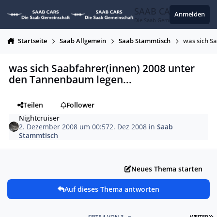
Zum Inhalt springen
SAAB CARS
Anmelden
Die Saab Gemeinschaft
Startseite
Saab Allgemein
Saab Stammtisch
was sich S
was sich Saabfahrer(innen) 2008 unter
den Tannenbaum legen...
Teilen
Follower
Nightcruiser
2. Dezember 2008 um 00:57
2. Dez 2008
in
Saab
Stammtisch
Neues Thema starten
Auf dieses Thema antworten
L
SEITE 1 VON 3
WEITER