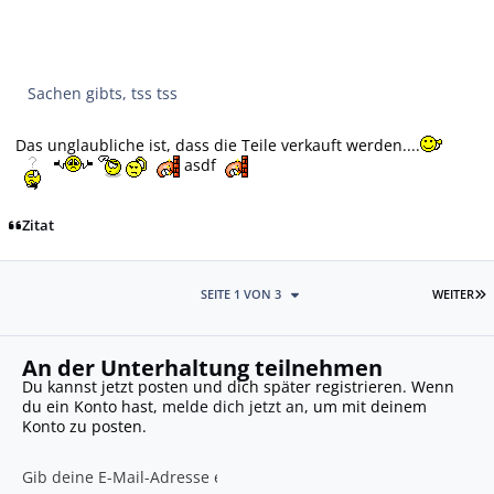
Sachen gibts, tss tss
Das unglaubliche ist, dass die Teile verkauft werden....
asdf
Zitat
L
SEITE 1 VON 3
WEITER
An der Unterhaltung teilnehmen
Du kannst jetzt posten und dich später registrieren. Wenn
du ein Konto hast,
melde dich jetzt an
, um mit deinem
Konto zu posten.