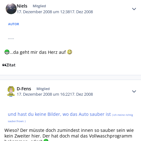
Niels
Mitglied
17. Dezember 2008 um 12:38
17. Dez 2008
AUTOR
.....
...da geht mir das Herz auf
Zitat
Autor-Statistiken
D-Fens
Mitglied
17. Dezember 2008 um 16:22
17. Dez 2008
und hast du keine Bilder, wo das Auto sauber ist
( ich meine richtig
sauber:frown: )
Wieso? Der müsste doch zumindest innen so sauber sein wie
kein Zweiter hier. Der hat doch mal das Vollwaschprogramm