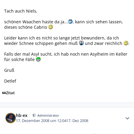
Tach auch Niels,
schönen Waachen haste da ja...
, kann sich sehen lassen,
dieses schöne Cabrio
Leider kann ich es nicht so lange jetzt bewundern, da ich
wieder Schnee schippen gehen muß
und zwar reichlich
.
Falls der mal Asyl sucht, ich hab noch nen Asylheim im Keller
für solche Fälle
Gruß
Detlef
Zitat
Autor-Statistiken
hb-ex
Administrator
17. Dezember 2008 um 12:04
17. Dez 2008