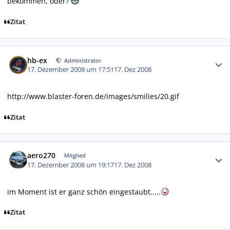
bekommen, oder?
Zitat
Autor-Statistiken
hb-ex
Administrator
17. Dezember 2008 um 17:51
17. Dez 2008
http://www.blaster-foren.de/images/smilies/20.gif
Zitat
Autor-Statistiken
aero270
Mitglied
17. Dezember 2008 um 19:17
17. Dez 2008
im Moment ist er ganz schön eingestaubt.....
Zitat