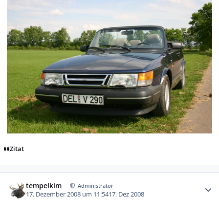
Zitat
Autor-Statistiken
tempelkim
Administrator
17. Dezember 2008 um 11:54
17. Dez 2008