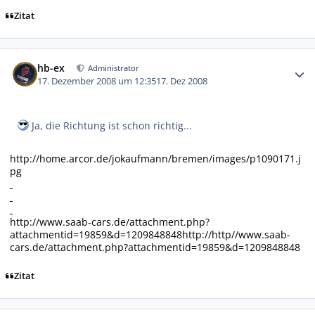
Zitat
Autor-Statistiken
hb-ex
Administrator
17. Dezember 2008 um 12:35
17. Dez 2008
Ja, die Richtung ist schon richtig...
http://home.arcor.de/jokaufmann/bremen/images/p1090171.j
pg
http://www.saab-cars.de/attachment.php?
attachmentid=19859&d=1209848848
http://http//www.saab-
cars.de/attachment.php?attachmentid=19859&d=1209848848
Zitat
Autor-Statistiken