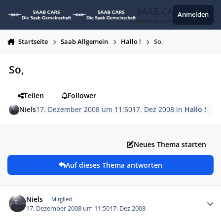
Zum Inhalt springen
SAAB CARS
Anmelden
Die Saab Gemeinschaft
Startseite
Saab Allgemein
Hallo !
So,
So,
Teilen
Follower
Niels
17. Dezember 2008 um 11:50
17. Dez 2008
in
Hallo !
Neues Thema starten
Auf dieses Thema antworten
Autor-Statistiken
Niels
Mitglied
17. Dezember 2008 um 11:50
17. Dez 2008