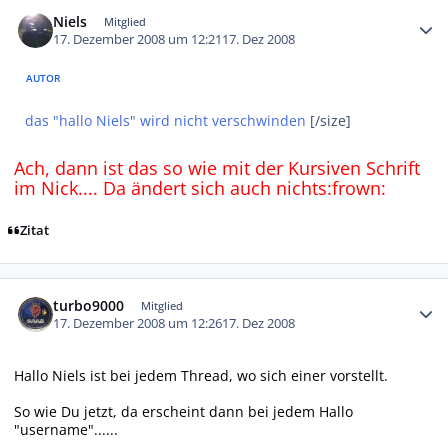
Autor-Statistiken
Niels
Mitglied
17. Dezember 2008 um 12:21
17. Dez 2008
AUTOR
das "hallo Niels" wird nicht verschwinden
[/size]
Ach, dann ist das so wie mit der Kursiven Schrift
im Nick.... Da ändert sich auch nichts:frown:
Zitat
Autor-Statistiken
turbo9000
Mitglied
17. Dezember 2008 um 12:26
17. Dez 2008
Hallo Niels ist bei jedem Thread, wo sich einer vorstellt.
So wie Du jetzt, da erscheint dann bei jedem Hallo
"username"......