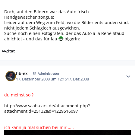
Doch, auf den Bildern war das Auto frisch
Handgewaschen:tongue:
Leider auf dem Weg zum Feld, wo die Bilder entstanden sind,
nicht jedem Schlagloch ausgewichen.
Suche noch einen Fotografen, der das Auto a la René Staud
ablichtet - und das für lau
:biggrin:
Zitat
Autor-Statistiken
hb-ex
Administrator
17. Dezember 2008 um 12:15
17. Dez 2008
du meinst so ?
http://www.saab-cars.de/attachment.php?
attachmentid=25132&d=1229516097
ich kann ja mal suchen bei mir .....