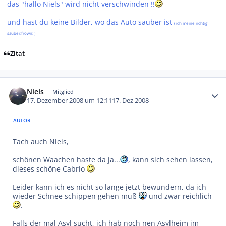
das "hallo Niels" wird nicht verschwinden !!
und hast du keine Bilder, wo das Auto sauber ist
( ich meine richtig
sauber:frown: )
Zitat
Autor-Statistiken
Niels
Mitglied
17. Dezember 2008 um 12:11
17. Dez 2008
AUTOR
Tach auch Niels,
schönen Waachen haste da ja...
, kann sich sehen lassen,
dieses schöne Cabrio
Leider kann ich es nicht so lange jetzt bewundern, da ich
wieder Schnee schippen gehen muß
und zwar reichlich
.
Falls der mal Asyl sucht, ich hab noch nen Asylheim im