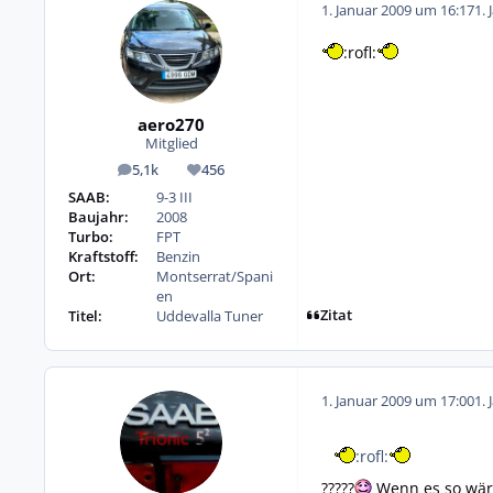
1. Januar 2009 um 16:17
1. 
:rofl:
aero270
Mitglied
5,1k
456
Beiträge
Reputation
SAAB:
9-3 III
Baujahr:
2008
Turbo:
FPT
Kraftstoff:
Benzin
Ort:
Montserrat/Spani
en
Zitat
Titel:
Uddevalla Tuner
1. Januar 2009 um 17:00
1. 
:rofl:
?????
Wenn es so wäre