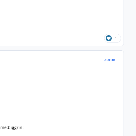
1
AUTOR
me:biggrin: