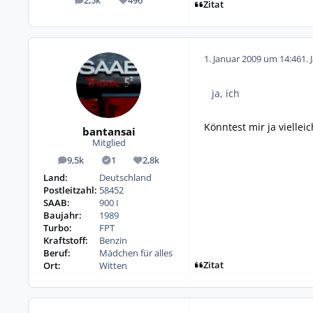
2,5k
496
Beiträge
Reputation
Zitat
1. Januar 2009 um 14:46
1. 
ja, ich
Könntest mir ja vielle
bantansai
Mitglied
9,5k
1
2,8k
Beiträge
Lösungen
Reputation
Land:
Deutschland
Postleitzahl:
58452
SAAB:
900 I
Baujahr:
1989
Turbo:
FPT
Kraftstoff:
Benzin
Beruf:
Mädchen für alles
Zitat
Ort:
Witten