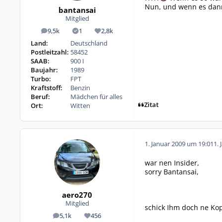
Nun, und wenn es dann
bantansai
Mitglied
9,5k
1
2,8k
Beiträge
Lösungen
Reputation
Land:
Deutschland
Postleitzahl:
58452
SAAB:
900 I
Baujahr:
1989
Turbo:
FPT
Kraftstoff:
Benzin
Beruf:
Mädchen für alles
Zitat
Ort:
Witten
1. Januar 2009 um 19:01
1. 
war nen Insider,
sorry Bantansai,
aero270
Mitglied
schick Ihm doch ne Ko
5,1k
456
Beiträge
Reputation