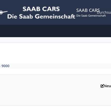
SAAB CARS
Durchs
Die Saab Gemeinschaft
n
9000
Neu