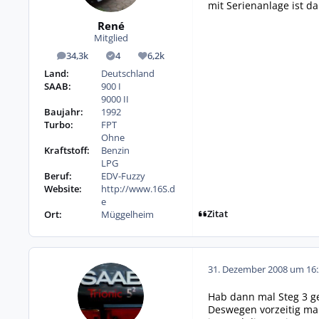
mit Serienanlage ist 
René
Mitglied
34,3k
4
6,2k
Beiträge
Lösungen
Reputation
Land:
Deutschland
SAAB:
900 I
9000 II
Baujahr:
1992
Turbo:
FPT
Ohne
Kraftstoff:
Benzin
LPG
Beruf:
EDV-Fuzzy
Website:
http://www.16S.d
e
Zitat
Ort:
Müggelheim
31. Dezember 2008 um 16:
Hab dann mal Steg 3 ge
Deswegen vorzeitig ma