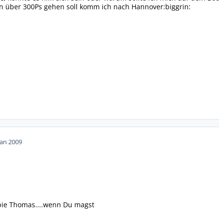
 über 300Ps gehen soll komm ich nach Hannover:biggrin:
Jan 2009
pie Thomas....wenn Du magst