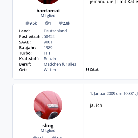
jemand die JT mit Kat 
bantansai
Mitglied
9,5k
1
2,8k
Beiträge
Lösungen
Reputation
Land:
Deutschland
Postleitzahl:
58452
SAAB:
900 I
Baujahr:
1989
Turbo:
FPT
Kraftstoff:
Benzin
Beruf:
Mädchen für alles
Zitat
Ort:
Witten
1. Januar 2009 um 10:38
1. 
ja, ich
sling
Mitglied