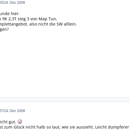
05
24. Dez 2008
Runde hier.
 9K 2,3T steg 3 von Map Tun,
plettangebot, also nicht die SW alllein.
ngen?
57
24. Dez 2008
echt gut.
ist zum Glück nicht halb so laut, wie sie aussieht. Leicht dumpfere