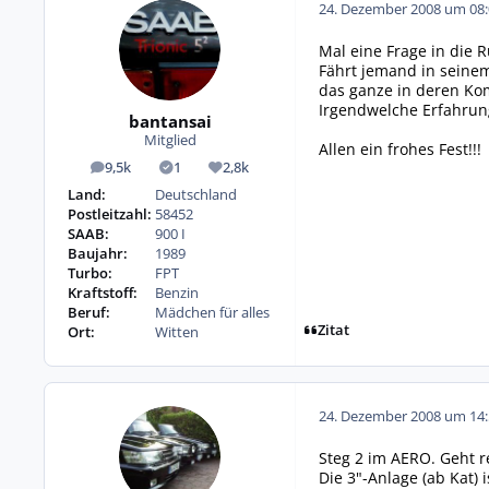
24. Dezember 2008 um 08:
Mal eine Frage in die 
Fährt jemand in seinem
das ganze in deren Kom
Irgendwelche Erfahru
bantansai
Mitglied
Allen ein frohes Fest!!!
9,5k
1
2,8k
Beiträge
Lösungen
Reputation
Land:
Deutschland
Postleitzahl:
58452
SAAB:
900 I
Baujahr:
1989
Turbo:
FPT
Kraftstoff:
Benzin
Beruf:
Mädchen für alles
Zitat
Ort:
Witten
24. Dezember 2008 um 14:
Steg 2 im AERO. Geht r
Die 3"-Anlage (ab Kat) 