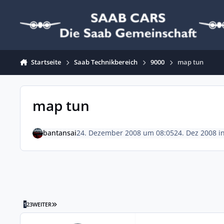
Zum Inhalt springen
Startseite
Saab Technikbereich
9000
map tun
map tun
bantansai
24. Dezember 2008 um 08:05
24. Dez 2008
i
LETZTE SEITE
1
2
3
WEITER