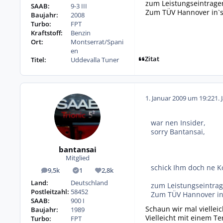
zum Leistungseintrage
SAAB:
9-3 III
Zum TÜV Hannover in`s
Baujahr:
2008
Turbo:
FPT
Kraftstoff:
Benzin
Ort:
Montserrat/Spani
en
Zitat
Titel:
Uddevalla Tuner
1. Januar 2009 um 19:22
1. 
war nen Insider,
sorry Bantansai,
bantansai
Mitglied
schick Ihm doch ne 
9,5k
1
2,8k
Beiträge
Lösungen
Reputation
Land:
Deutschland
zum Leistungseintra
Postleitzahl:
58452
Zum TÜV Hannover in`
SAAB:
900 I
Schaun wir mal vielle
Baujahr:
1989
Vielleicht mit einem T
Turbo:
FPT