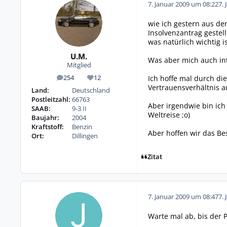
7. Januar 2009 um 08:22
7. 
wie ich gestern aus de
Insolvenzantrag gestell
was natürlich wichtig is
U.M.
Was aber mich auch int
Mitglied
Ich hoffe mal durch di
254
12
Beiträge
Reputation
Vertrauensverhältnis a
Land:
Deutschland
Postleitzahl:
66763
Aber irgendwie bin ich
SAAB:
9-3 II
Weltreise ;o)
Baujahr:
2004
Kraftstoff:
Benzin
Aber hoffen wir das Be
Ort:
Dillingen
Zitat
7. Januar 2009 um 08:47
7. 
Warte mal ab, bis der 