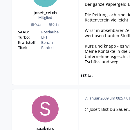
Der ganze Papiergeld-
josef_reich
Die Rettungsschirme de
Mitglied
Rattenverein vielleich
9,4k
2,1k
Beiträge
Reputation
Wirst in absehbarer Ze
SAAB:
Rostlaube
wertlosen bunten Stof
Turbo:
LPT
Kraftstoff:
Benzin
Kurz und knapp - es wi
Titel:
Ranicki
Meine Kontakte in die
Unternehmensgeschicht
Tschüss und weg...
Zitat
7. Januar 2009 um 08:57
7. 
@ Josef: Bist Du Sauer.
saabitis