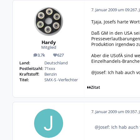
7. Januar 2009 um 09:26
7. 
Tjaja, Josefs harte Wor
Daß GM in den USA sei
Presseverlautbarungen 
Hardy
Produktion irgendwo z
Mitglied
Aber die USofÄ sind we
3,7k
627
Beiträge
Reputation
Einzelhandels-Branche
Land:
Deutschland
Postleitzahl:
71xxx
@Josef: Ich hab auch v
Kraftstoff:
Benzin
Titel:
SMX-S -Verfechter
Zitat
7. Januar 2009 um 09:35
7. 
@Josef: Ich hab auch 