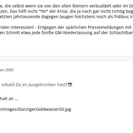
e, die selbst wenn sie von den ollen Römern verbuddelt oder im Dr
en. Das hilft nicht *IN* der Krise, die ja noch gar nicht richtig 
etzten Jahrtausende dagegen taugen höchstens noch als Fidibus i
anden interessiert - Entgegen der spärlichen Pressemeldungen mit *
en Schnitt etwa jede fünfte GM-Niederlassung auf der Schlachtban
Jan 2009
 sobald Du es ausgetrunken hast?
lt an ...
de/images/DanzigerGoldwasser50.jpg