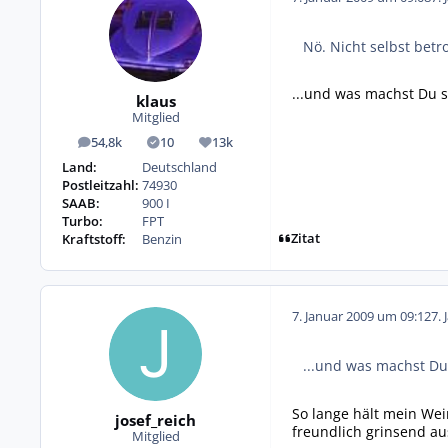
Nö. Nicht selbst bet
...und was machst Du 
klaus
Mitglied
54,8k
10
13k
Beiträge
Lösungen
Reputation
Land:
Deutschland
Postleitzahl:
74930
SAAB:
900 I
Turbo:
FPT
Zitat
Kraftstoff:
Benzin
7. Januar 2009 um 09:12
7. 
...und was machst Du
So lange hält mein Wei
josef_reich
freundlich grinsend aus
Mitglied