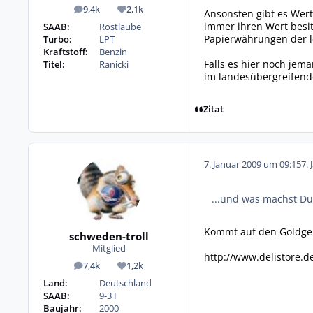
9,4k
2,1k
Ansonsten gibt es Wert
Beiträge
Reputation
immer ihren Wert besitz
SAAB:
Rostlaube
Papierwährungen der l
Turbo:
LPT
Kraftstoff:
Benzin
Falls es hier noch jem
Titel:
Ranicki
im landesübergreifend
Zitat
7. Januar 2009 um 09:15
7. 
...und was machst Du
Kommt auf den Goldgeha
schweden-troll
Mitglied
http://www.delistore.
7,4k
1,2k
Beiträge
Reputation
Land:
Deutschland
SAAB:
9-3 I
Baujahr:
2000