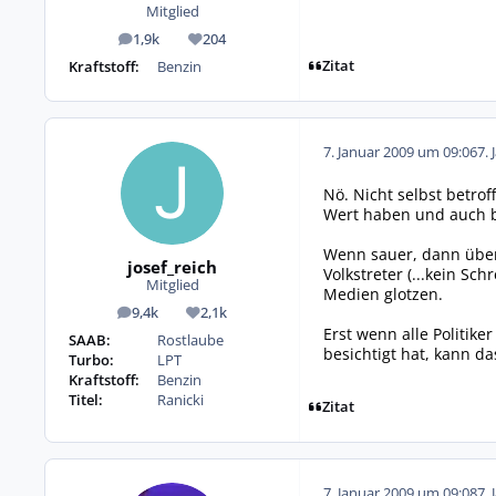
Mitglied
1,9k
204
Beiträge
Reputation
Zitat
Kraftstoff:
Benzin
7. Januar 2009 um 09:06
7. 
Nö. Nicht selbst betro
Wert haben und auch b
Wenn sauer, dann über
josef_reich
Volkstreter (...kein Sc
Mitglied
Medien glotzen.
9,4k
2,1k
Beiträge
Reputation
Erst wenn alle Politik
SAAB:
Rostlaube
besichtigt hat, kann da
Turbo:
LPT
Kraftstoff:
Benzin
Titel:
Ranicki
Zitat
7. Januar 2009 um 09:08
7. 