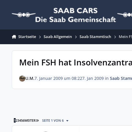
Zum Inhalt springen
Startseite
Saab Allgemein
Saab Stammtisch
Mein FS
Mein FSH hat Insolvenzantrag
U.M.
7. Januar 2009 um 08:22
7. Jan 2009
in
Saab Stam
LETZTE SEITE
1
2
3
4
5
6
WEITER
SEITE 1 VON 6