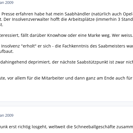
Jan 2009
r Presse erfahren habe hat mein Saabhändler (natürlich auch Ope
t. Der Insolvenzverwalter hofft die Arbeitsplätze (immerhin 3 Stan
t.
eressiert, fällt darüber Knowhow oder eine Marke weg. Wer weiss..
e Insolvenz "erholt" er sich - die Fachkenntnis des Saabmeisters w
ufbaut.
 dahingehend deprimiert, der nächste Saabstützpunkt ist zwar nich
ste, vor allem für die Mitarbeiter und dann ganz am Ende auch für
Jan 2009
Punk erst richtig losgeht, weltweit die Schneeballgeschäfte zusam