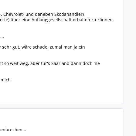
l-, Chevrolet- und daneben Skodahändler)
dorte) über eine Auffanggesellschaft erhalten zu können,
..
ar sehr gut, wäre schade, zumal man ja ein
t so weit weg, aber für's Saarland dann doch 'ne
 mich.
menbrechen...