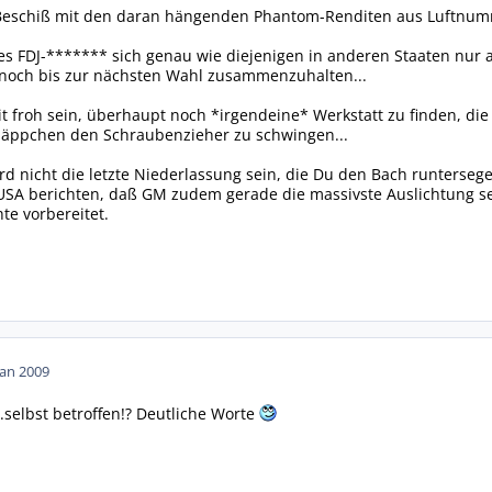
Beschiß mit den daran hängenden Phantom-Renditen aus Luftnum
s FDJ-******* sich genau wie diejenigen in anderen Staaten nur a
t noch bis zur nächsten Wahl zusammenzuhalten...
it froh sein, überhaupt noch *irgendeine* Werkstatt zu finden, di
fläppchen den Schraubenzieher zu schwingen...
rd nicht die letzte Niederlassung sein, die Du den Bach runtersege
 USA berichten, daß GM zudem gerade die massivste Auslichtung s
e vorbereitet.
Jan 2009
..selbst betroffen!? Deutliche Worte