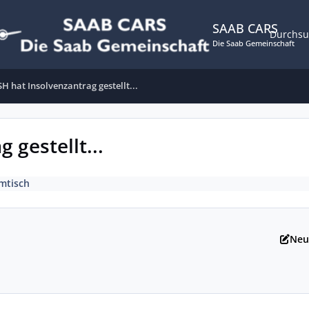
SAAB CARS
Durchs
Die Saab Gemeinschaft
H hat Insolvenzantrag gestellt...
 gestellt...
mtisch
Neu