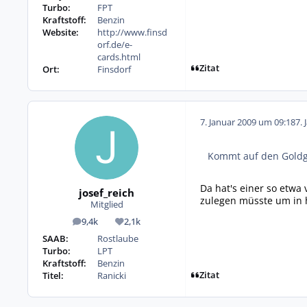
Turbo:
FPT
Kraftstoff:
Benzin
Website:
http://www.finsd
orf.de/e-
cards.html
Zitat
Ort:
Finsdorf
7. Januar 2009 um 09:18
7. 
Kommt auf den Goldge
Da hat's einer so etwa
josef_reich
zulegen müsste um in 
Mitglied
9,4k
2,1k
Beiträge
Reputation
SAAB:
Rostlaube
Turbo:
LPT
Kraftstoff:
Benzin
Zitat
Titel:
Ranicki