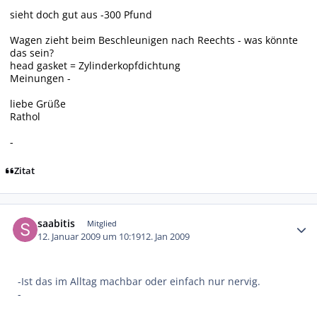
sieht doch gut aus -300 Pfund
Wagen zieht beim Beschleunigen nach Reechts - was könnte
das sein?
head gasket = Zylinderkopfdichtung
Meinungen -
liebe Grüße
Rathol
-
Zitat
Autor-Statistiken
saabitis
Mitglied
12. Januar 2009 um 10:19
12. Jan 2009
-Ist das im Alltag machbar oder einfach nur nervig.
-