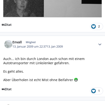
Zitat
2
Autor-Statistiken
Envall
Mitglied
13. Januar 2009 um 22:37
13. Jan 2009
Auch... ich bin durch London auch schon mit einem
Autotransporter mit Linkslenker gefahren.
Es geht alles.
Aber Überholen ist echt Mist ohne Beifahrer
Zitat
1
Autor-Statistiken