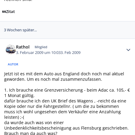
Zitat
3 Wochen später...
Autor-Statistiken
Rathol
Mitglied
3. Februar 2009 um 10:03
3. Feb 2009
AUTOR
Jetzt ist es mit dem Auto aus England doch noch mal aktuel
geworden. Um es noch mal zusammenzufassen.
1. Ich brauche eine Grenzversicherung - beim Adac ca. 105,- €
1 Monat gültig.
dafür brauche ich den UK Brief des Wagens , -reicht da eine
Kopie oder nur die Fahrgestellnr. ( um die zu bekommen
muss ich wohl ungesehen dem Verkäufer eine Anzahlung
leisten) ;-(
da wurde auch was von einer
Unbedenklichkeitsbescheinigung aus Flensburg geschrieben.
Brauch man da auch was?