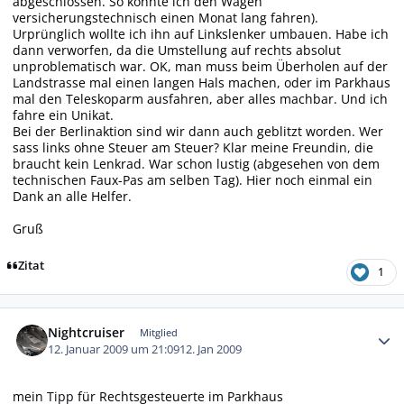
abgeschlossen. So konnte ich den Wagen
versicherungstechnisch einen Monat lang fahren).
Urprünglich wollte ich ihn auf Linkslenker umbauen. Habe ich
dann verworfen, da die Umstellung auf rechts absolut
unproblematisch war. OK, man muss beim Überholen auf der
Landstrasse mal einen langen Hals machen, oder im Parkhaus
mal den Teleskoparm ausfahren, aber alles machbar. Und ich
fahre ein Unikat.
Bei der Berlinaktion sind wir dann auch geblitzt worden. Wer
sass links ohne Steuer am Steuer? Klar meine Freundin, die
braucht kein Lenkrad. War schon lustig (abgesehen von dem
technischen Faux-Pas am selben Tag). Hier noch einmal ein
Dank an alle Helfer.
Gruß
Zitat
1
Autor-Statistiken
Nightcruiser
Mitglied
12. Januar 2009 um 21:09
12. Jan 2009
mein
Tipp
für Rechtsgesteuerte im Parkhaus