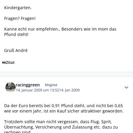
Kindergarten.
Fragen? Fragen!
Kanne echt nur empfehlen., Besonders wie im mom das
Pfund steht!
Gruß André
Zitat
Autor-Statistiken
racinggreen
Mitglied
14. Januar 2009 um 13:52
14. Jan 2009
Da der Euro bereits bei 0,91 Pfund steht, und nicht bei 0,65
wie vor einem Jahr, ist ein Kauf sicher attraktiver geworden.
Trotzdem sollte man nicht vergessen, dass Flug, Sprit,
Übernachtung, Versicherung und Zulassung etc. dazu zu
rechnen sind.