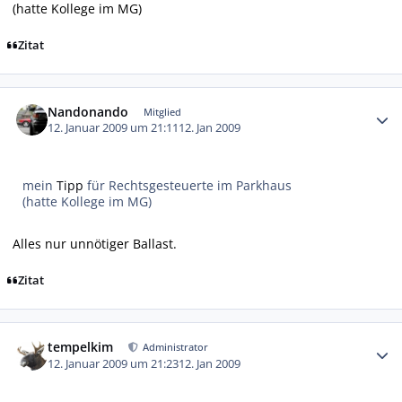
(hatte Kollege im MG)
Zitat
Autor-Statistiken
Nandonando
Mitglied
12. Januar 2009 um 21:11
12. Jan 2009
mein
Tipp
für Rechtsgesteuerte im Parkhaus
(hatte Kollege im MG)
Alles nur unnötiger Ballast.
Zitat
Autor-Statistiken
tempelkim
Administrator
12. Januar 2009 um 21:23
12. Jan 2009