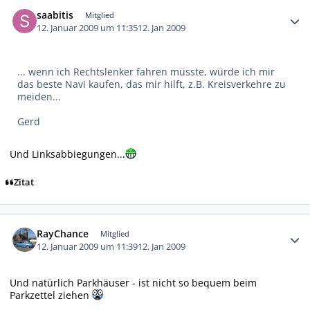
Autor-Statistiken
saabitis
Mitglied
12. Januar 2009 um 11:35
12. Jan 2009
... wenn ich Rechtslenker fahren müsste, würde ich mir
das beste Navi kaufen, das mir hilft, z.B. Kreisverkehre zu
meiden...
Gerd
Und Linksabbiegungen...
Zitat
Autor-Statistiken
RayChance
Mitglied
12. Januar 2009 um 11:39
12. Jan 2009
Und natürlich Parkhäuser - ist nicht so bequem beim
Parkzettel ziehen