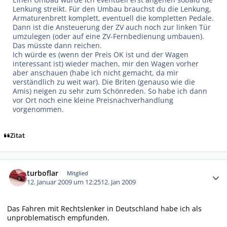
Lenkung streikt. Für den Umbau brauchst du die Lenkung,
Armaturenbrett komplett, eventuell die kompletten Pedale.
Dann ist die Ansteuerung der ZV auch noch zur linken Tür
umzulegen (oder auf eine ZV-Fernbedienung umbauen).
Das müsste dann reichen.
Ich würde es (wenn der Preis OK ist und der Wagen
interessant ist) wieder machen, mir den Wagen vorher
aber anschauen (habe ich nicht gemacht, da mir
verständlich zu weit war). Die Briten (genauso wie die
Amis) neigen zu sehr zum Schönreden. So habe ich dann
vor Ort noch eine kleine Preisnachverhandlung
vorgenommen.
Zitat
Autor-Statistiken
turboflar
Mitglied
12. Januar 2009 um 12:25
12. Jan 2009
Das Fahren mit Rechtslenker in Deutschland habe ich als
unproblematisch empfunden.