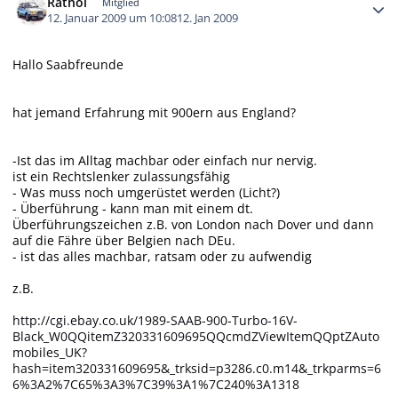
Rathol
Mitglied
12. Januar 2009 um 10:08
12. Jan 2009
Hallo Saabfreunde
hat jemand Erfahrung mit 900ern aus England?
-Ist das im Alltag machbar oder einfach nur nervig.
ist ein Rechtslenker zulassungsfähig
- Was muss noch umgerüstet werden (Licht?)
- Überführung - kann man mit einem dt.
Überführungszeichen z.B. von London nach Dover und dann
auf die Fähre über Belgien nach DEu.
- ist das alles machbar, ratsam oder zu aufwendig
z.B.
http://cgi.ebay.co.uk/1989-SAAB-900-Turbo-16V-
Black_W0QQitemZ320331609695QQcmdZViewItemQQptZAuto
mobiles_UK?
hash=item320331609695&_trksid=p3286.c0.m14&_trkparms=6
6%3A2%7C65%3A3%7C39%3A1%7C240%3A1318