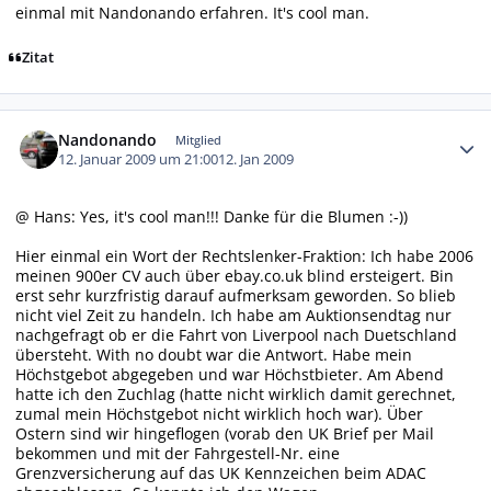
einmal mit Nandonando erfahren. It's cool man.
Zitat
Autor-Statistiken
Nandonando
Mitglied
12. Januar 2009 um 21:00
12. Jan 2009
@ Hans: Yes, it's cool man!!! Danke für die Blumen :-))
Hier einmal ein Wort der Rechtslenker-Fraktion: Ich habe 2006
meinen 900er CV auch über ebay.co.uk blind ersteigert. Bin
erst sehr kurzfristig darauf aufmerksam geworden. So blieb
nicht viel Zeit zu handeln. Ich habe am Auktionsendtag nur
nachgefragt ob er die Fahrt von Liverpool nach Duetschland
übersteht. With no doubt war die Antwort. Habe mein
Höchstgebot abgegeben und war Höchstbieter. Am Abend
hatte ich den Zuchlag (hatte nicht wirklich damit gerechnet,
zumal mein Höchstgebot nicht wirklich hoch war). Über
Ostern sind wir hingeflogen (vorab den UK Brief per Mail
bekommen und mit der Fahrgestell-Nr. eine
Grenzversicherung auf das UK Kennzeichen beim ADAC