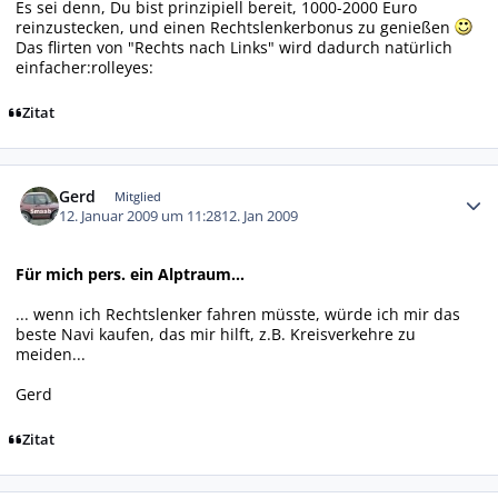
Es sei denn, Du bist prinzipiell bereit, 1000-2000 Euro
reinzustecken, und einen Rechtslenkerbonus zu genießen
Das flirten von "Rechts nach Links" wird dadurch natürlich
einfacher:rolleyes:
Zitat
Autor-Statistiken
Gerd
Mitglied
12. Januar 2009 um 11:28
12. Jan 2009
Für mich pers. ein Alptraum...
... wenn ich Rechtslenker fahren müsste, würde ich mir das
beste Navi kaufen, das mir hilft, z.B. Kreisverkehre zu
meiden...
Gerd
Zitat