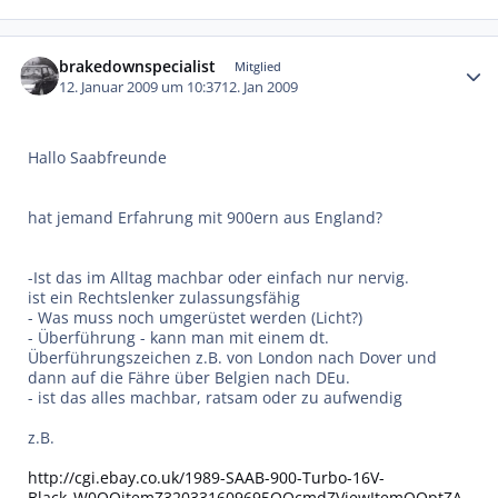
Autor-Statistiken
brakedownspecialist
Mitglied
12. Januar 2009 um 10:37
12. Jan 2009
Hallo Saabfreunde
hat jemand Erfahrung mit 900ern aus England?
-Ist das im Alltag machbar oder einfach nur nervig.
ist ein Rechtslenker zulassungsfähig
- Was muss noch umgerüstet werden (Licht?)
- Überführung - kann man mit einem dt.
Überführungszeichen z.B. von London nach Dover und
dann auf die Fähre über Belgien nach DEu.
- ist das alles machbar, ratsam oder zu aufwendig
z.B.
http://cgi.ebay.co.uk/1989-SAAB-900-Turbo-16V-
Black_W0QQitemZ320331609695QQcmdZViewItemQQptZA