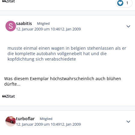
Zitat
1
Autor-Statistiken
saabitis
Mitglied
12. Januar 2009 um 10:46
12. Jan 2009
musste einmal einen wagen in belgien stehenlassen als er
die komplette autobahn vollgenebelt hat und die
kopfdichtung sich verabschiedete
Was diesem Exemplar höchstwahrscheinlich auch blühen
dürfte...
Zitat
Autor-Statistiken
turboflar
Mitglied
12. Januar 2009 um 10:49
12. Jan 2009