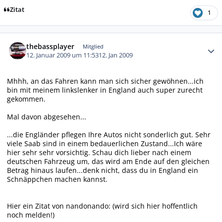
Zitat
1
Autor-Statistiken
thebassplayer
Mitglied
12. Januar 2009 um 11:53
12. Jan 2009
Mhhh, an das Fahren kann man sich sicher gewöhnen...ich
bin mit meinem linkslenker in England auch super zurecht
gekommen.
Mal davon abgesehen...
...die Engländer pflegen Ihre Autos nicht sonderlich gut. Sehr
viele Saab sind in einem bedauerlichen Zustand...Ich wäre
hier sehr sehr vorsichtig. Schau dich lieber nach einem
deutschen Fahrzeug um, das wird am Ende auf den gleichen
Betrag hinaus laufen...denk nicht, dass du in England ein
Schnäppchen machen kannst.
Hier ein Zitat von nandonando: (wird sich hier hoffentlich
noch melden!)