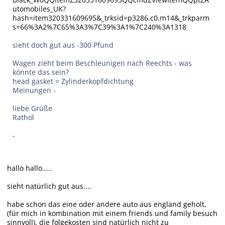
utomobiles_UK?
hash=item320331609695&_trksid=p3286.c0.m14&_trkparm
s=66%3A2%7C65%3A3%7C39%3A1%7C240%3A1318
sieht doch gut aus -300 Pfund
Wagen zieht beim Beschleunigen nach Reechts - was
könnte das sein?
head gasket = Zylinderkopfdichtung
Meinungen -
liebe Grüße
Rathol
-
hallo hallo.....
sieht natürlich gut aus....
habe schon das eine oder andere auto aus england geholt,
(für mich in kombination mit einem friends und family besuch
sinnvoll), die folgekosten sind natürlich nicht zu