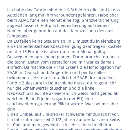
ich habe das Cabrio mit den UK-Schildern (die sind ja das
Autoleben lang mit ihm verbunden) gefahren. Habe aber
beim ADAC für einen Monat eine sog. Grenzversicherung
abgeschlossen (=Haftpflichtverischerung auf deinen
Namen, aber gebunden auf das Kennzeichen des ausl.
Fahrzeugs).
Da EU fallen keine Steuern an. In D musst du in Flensburg
eine Unbedenklichkeitsbescheinigung beantragen (kostete
um die 15 Euro) -> ist aber nur einen Monat gültig.
Deswegen entsprechend planen. Dann brauchst du noch
die techn. Daten vom Hersteller (bei mir war es damals
einfach. Da machte die Firma Erkens die Homologation für
SAAB in Deutschland. Angerufen und per Fax alles
bekommen. Jetzt musst du dich bei SAAB durchquälen.
Für die Zulassung in Deutschland musst du "eigentlich"
nur die Scheinwerfer tauschen und die linke
Nebelschlussleuchte aktivieren. Ich weiss nicht genau ab
welchem BJ. in D (oder sogar in der EU) eine
Leuchtweitenregulierung Pflicht wurde. War bei mir aber
drin.
Einen Umbau auf Linkslenker schwebte mir zunächst vor.
Ich fahre ihn aber seit 2 1/2 Jahren auf der falschen Seite.
Ist Cool und man gewöhnt sich sehr sehr schnell dran.
Einen Umbau würde ich eventuell erst angehen sobald die