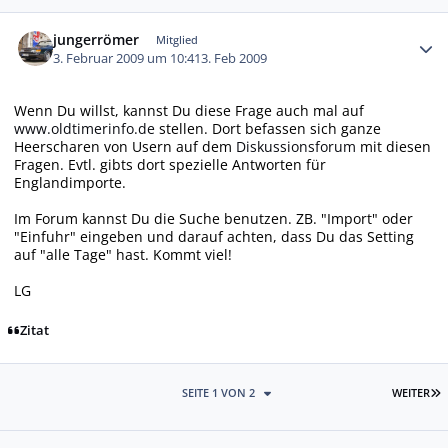
Autor-Statistiken
jungerrömer
Mitglied
3. Februar 2009 um 10:41
3. Feb 2009
Wenn Du willst, kannst Du diese Frage auch mal auf
www.oldtimerinfo.de
stellen. Dort befassen sich ganze
Heerscharen von Usern auf dem
Diskussionsforum
mit diesen
Fragen. Evtl. gibts dort spezielle Antworten für
Englandimporte.
Im Forum kannst Du die Suche benutzen. ZB. "Import" oder
"Einfuhr" eingeben und darauf achten, dass Du das Setting
auf "alle Tage" hast. Kommt viel!
LG
Zitat
L
SEITE 1 VON 2
WEITER