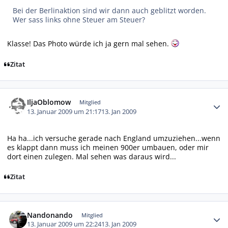
Bei der Berlinaktion sind wir dann auch geblitzt worden.
Wer sass links ohne Steuer am Steuer?
Klasse! Das Photo würde ich ja gern mal sehen.
Zitat
Autor-Statistiken
IljaOblomow
Mitglied
13. Januar 2009 um 21:17
13. Jan 2009
Ha ha...ich versuche gerade nach England umzuziehen...wenn
es klappt dann muss ich meinen 900er umbauen, oder mir
dort einen zulegen. Mal sehen was daraus wird...
Zitat
Autor-Statistiken
Nandonando
Mitglied
13. Januar 2009 um 22:24
13. Jan 2009