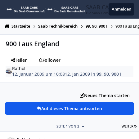
Zum Inhalt springen
SAAB CARS
Anmelden
Die Saab Gemeinschaft
Startseite
Saab Technikbereich
99, 90, 900 I
900 I aus En
900 I aus England
Teilen
Follower
Rathol
12. Januar 2009 um 10:08
12. Jan 2009
in
99, 90, 900 I
Neues Thema starten
Auf dieses Thema antworten
L
SEITE 1 VON 2
WEITER
Autor-Statistiken