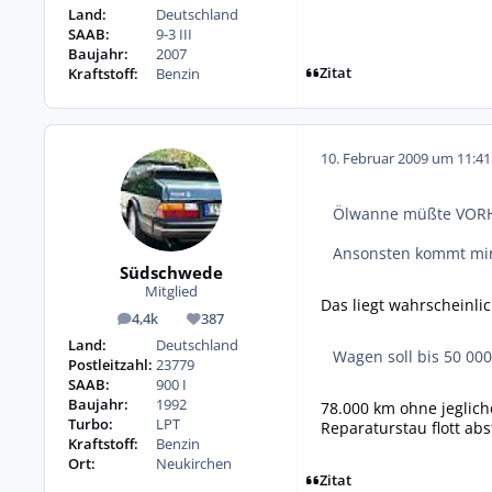
Land:
Deutschland
SAAB:
9-3 III
Baujahr:
2007
Zitat
Kraftstoff:
Benzin
10. Februar 2009 um 11:41
Ölwanne müßte VORH
Ansonsten kommt mir d
Südschwede
Mitglied
Das liegt wahrscheinli
4,4k
387
Beiträge
Reputation
Land:
Deutschland
Wagen soll bis 50 00
Postleitzahl:
23779
SAAB:
900 I
Baujahr:
1992
78.000 km ohne jeglich
Turbo:
LPT
Reparaturstau flott ab
Kraftstoff:
Benzin
Ort:
Neukirchen
Zitat