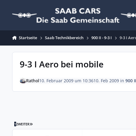
Zum Inhalt springen
Startseite
Saab Technikbereich
900 II - 9-3 I
9-3 I Ae
9-3 I Aero bei mobile
Rathol
10. Februar 2009 um 10:36
10. Feb 2009
in
900 II
LETZTE SEITE
1
2
WEITER