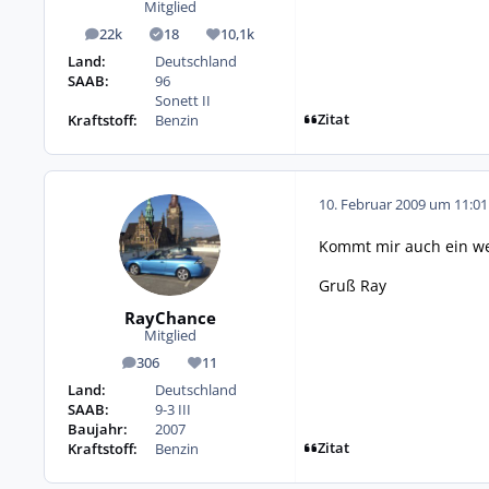
Mitglied
22k
18
10,1k
Beiträge
Lösungen
Reputation
Land:
Deutschland
SAAB:
96
Sonett II
Zitat
Kraftstoff:
Benzin
10. Februar 2009 um 11:01
Kommt mir auch ein wen
Gruß Ray
RayChance
Mitglied
306
11
Beiträge
Reputation
Land:
Deutschland
SAAB:
9-3 III
Baujahr:
2007
Zitat
Kraftstoff:
Benzin