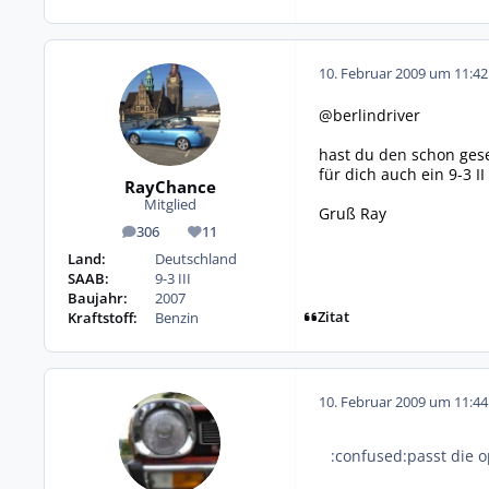
10. Februar 2009 um 11:42
@berlindriver
hast du
den
schon gese
für dich auch ein 9-3 I
RayChance
Mitglied
Gruß Ray
306
11
Beiträge
Reputation
Land:
Deutschland
SAAB:
9-3 III
Baujahr:
2007
Zitat
Kraftstoff:
Benzin
10. Februar 2009 um 11:44
:confused:passt die o