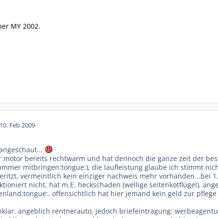
ber MY 2002.
10. Feb 2009
angeschaut...
r motor bereits rechtwarm und hat dennoch die ganze zeit der bes
ummer mitbringen:tongue:), die laufleistung glaube ich stimmt nich
eritzt, vermeintlich kein einziger nachweis mehr vorhanden...bei 
nktioniert nicht, hat m.E. heckschaden (wellige seitenkotflügel), a
enland:tongue:. offensichtlich hat hier jemand kein geld zur pflege
lar. angeblich rentnerauto, jedoch briefeintragung: werbeagent