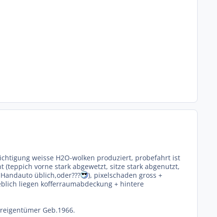
ichtigung weisse H2O-wolken produziert, probefahrt ist
t (teppich vorne stark abgewetzt, sitze stark abgenutzt,
1.Handauto üblich,oder???
), pixelschaden gross +
ngeblich liegen kofferraumabdeckung + hintere
ureigentümer Geb.1966.