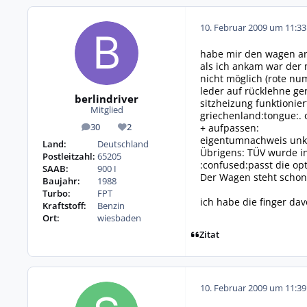
10. Februar 2009 um 11:33
habe mir den wagen an
als ich ankam war der 
nicht möglich (rote num
leder auf rücklehne ge
berlindriver
sitzheizung funktionier
Mitglied
griechenland:tongue:. o
+ aufpassen:
30
2
Beiträge
Reputation
eigentumnachweis unkl
Land:
Deutschland
Übrigens: TÜV wurde i
Postleitzahl:
65205
:confused:passt die opt
SAAB:
900 I
Der Wagen steht schon 
Baujahr:
1988
Turbo:
FPT
ich habe die finger da
Kraftstoff:
Benzin
Ort:
wiesbaden
Zitat
10. Februar 2009 um 11:39