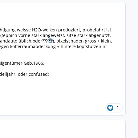
htigung weisse H2O-wolken produziert, probefahrt ist
(teppich vorne stark abgewetzt, sitze stark abgenutzt,
Handauto üblich,oder???
), pixelschaden gross + klein,
 liegen kofferraumabdeckung + hintere kopfstützen in
reigentümer Geb.1966.
delljahr, oder:confused:
2