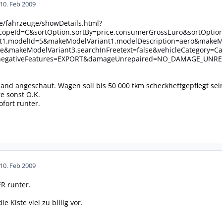
10. Feb 2009
de/fahrzeuge/showDetails.html?
copeId=C&sortOption.sortBy=price.consumerGrossEuro&sortOpti
1.modelId=5&makeModelVariant1.modelDescription=aero&makeMod
lse&makeModelVariant3.searchInFreetext=false&vehicleCategory=
egativeFeatures=EXPORT&damageUnrepaired=NO_DAMAGE_UNREP
mand angeschaut. Wagen soll bis 50 000 tkm scheckheftgepflegt s
e sonst O.K.
fort runter.
10. Feb 2009
 runter.
 Kiste viel zu billig vor.