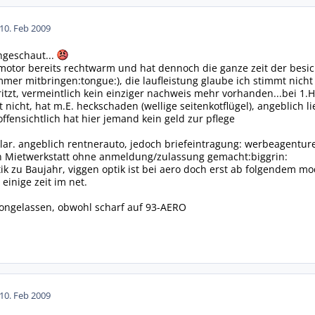
10. Feb 2009
geschaut...
motor bereits rechtwarm und hat dennoch die ganze zeit der besic
mer mitbringen:tongue:), die laufleistung glaube ich stimmt nicht 
ritzt, vermeintlich kein einziger nachweis mehr vorhanden...bei 1.
t nicht, hat m.E. heckschaden (wellige seitenkotflügel), angeblich
ffensichtlich hat hier jemand kein geld zur pflege
ar. angeblich rentnerauto, jedoch briefeintragung: werbeagentu
n Mietwerkstatt ohne anmeldung/zulassung gemacht:biggrin:
ik zu Baujahr, viggen optik ist bei aero doch erst ab folgendem mo
einige zeit im net.
vongelassen, obwohl scharf auf 93-AERO
10. Feb 2009