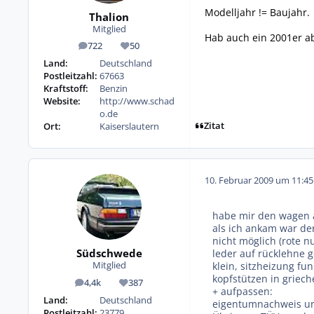
Modelljahr != Baujahr.
Thalion
Mitglied
Hab auch ein 2001er a
722
50
Beiträge
Reputation
Land:
Deutschland
Postleitzahl:
67663
Kraftstoff:
Benzin
Website:
http://www.schad
o.de
Zitat
Ort:
Kaiserslautern
10. Februar 2009 um 11:45
habe mir den wagen 
als ich ankam war de
nicht möglich (rote n
Südschwede
leder auf rücklehne g
klein, sitzheizung fu
Mitglied
kopfstützen in griech
4,4k
387
Beiträge
Reputation
+ aufpassen:
Land:
Deutschland
eigentumnachweis unk
Postleitzahl:
23779