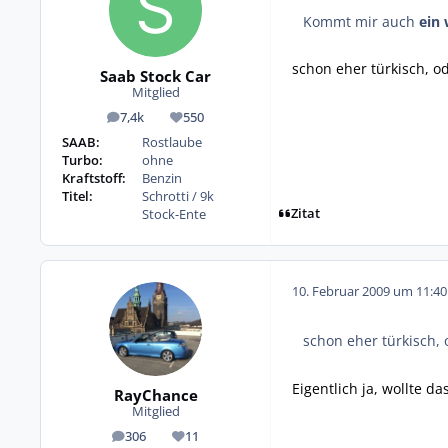
Kommt mir auch
ein 
schon eher türkisch, o
Saab Stock Car
Mitglied
7,4k
550
Beiträge
Reputation
SAAB:
Rostlaube
Turbo:
ohne
Kraftstoff:
Benzin
Titel:
Schrotti / 9k
Zitat
Stock-Ente
10. Februar 2009 um 11:40
schon eher türkisch, 
Eigentlich ja, wollte d
RayChance
Mitglied
306
11
Beiträge
Reputation