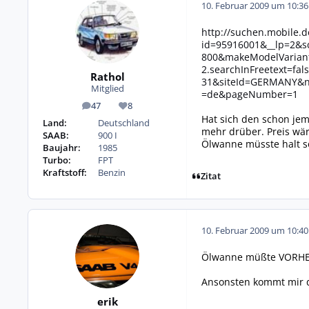
10. Februar 2009 um 10:36
http://suchen.mobile.
id=95916001&__lp=2&s
800&makeModelVariant
2.searchInFreetext=fa
Rathol
31&siteId=GERMANY&n
Mitglied
=de&pageNumber=1
47
8
Beiträge
Reputation
Hat sich den schon je
Land:
Deutschland
mehr drüber. Preis wär
SAAB:
900 I
Ölwanne müsste halt so
Baujahr:
1985
Turbo:
FPT
Kraftstoff:
Benzin
Zitat
10. Februar 2009 um 10:40
Ölwanne müßte VORHER
Ansonsten kommt mir die
erik