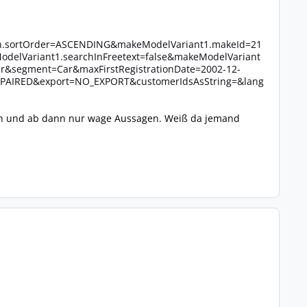
on.sortOrder=ASCENDING&makeModelVariant1.makeId=21
elVariant1.searchInFreetext=false&makeModelVariant
Car&segment=Car&maxFirstRegistrationDate=2002-12-
AIRED&export=NO_EXPORT&customerIdsAsString=&lang
ein und ab dann nur wage Aussagen. Weiß da jemand