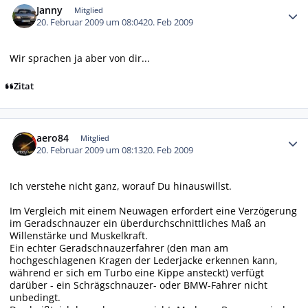
Janny
Mitglied
20. Februar 2009 um 08:04
20. Feb 2009
Wir sprachen ja aber von dir...
Zitat
Autor-Statistiken
aero84
Mitglied
20. Februar 2009 um 08:13
20. Feb 2009
Ich verstehe nicht ganz, worauf Du hinauswillst.
Im Vergleich mit einem Neuwagen erfordert eine Verzögerung
im Geradschnauzer ein überdurchschnittliches Maß an
Willenstärke und Muskelkraft.
Ein echter Geradschnauzerfahrer (den man am
hochgeschlagenen Kragen der Lederjacke erkennen kann,
während er sich em Turbo eine Kippe ansteckt) verfügt
darüber - ein Schrägschnauzer- oder BMW-Fahrer nicht
unbedingt.