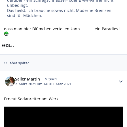
darüber - ein Schrägschnauzer- oder BMW-Fahrer nicht
unbedingt.
Das heißt: ich brauche sowas nicht. Moderne Bremsen
sind für Mädchen.
dass man hier Blümchen verteilen kann .. .. .. .. ein Paradies !
Zitat
11 Jahre später...
Autor-Statistiken
Sailer Martin
Mitglied
2. März 2021 um 14:30
2. Mar 2021
Erneut Sedanretter am Werk