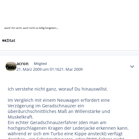
würd' ihn verm. auch nicht so billig hergeben....
Zitat
Autor-Statistiken
acron
Mitglied
21. März 2009 um 01:16
21. Mar 2009
Ich verstehe nicht ganz, worauf Du hinauswillst.
Im Vergleich mit einem Neuwagen erfordert eine
Verzögerung im Geradschnauzer ein
überdurchschnittliches Maß an Willenstärke und
Muskelkraft.
Ein echter Geradschnauzerfahrer (den man am
hochgeschlagenen Kragen der Lederjacke erkennen kann,
während er sich em Turbo eine Kippe ansteckt) verfügt