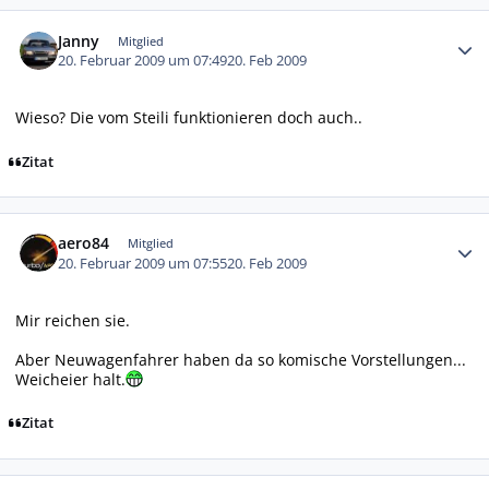
Autor-Statistiken
Janny
Mitglied
20. Februar 2009 um 07:49
20. Feb 2009
Wieso? Die vom Steili funktionieren doch auch..
Zitat
Autor-Statistiken
aero84
Mitglied
20. Februar 2009 um 07:55
20. Feb 2009
Mir reichen sie.
Aber Neuwagenfahrer haben da so komische Vorstellungen...
Weicheier halt.
Zitat
Autor-Statistiken