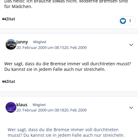
Das heißt: ich brauche sowas nicht. Moderne Bremsen sind
für Mädchen.
Zitat
1
Autor-Statistiken
Janny
Mitglied
20. Februar 2009 um 08:15
20. Feb 2009
Wer sagt, dass du die Bremse immer voll durchtreten musst?
Du kannst sie in jedem Falle auch nur streicheln.
Zitat
Autor-Statistiken
klaus
Mitglied
20. Februar 2009 um 08:18
20. Feb 2009
Wer sagt, dass du die Bremse immer voll durchtreten
musst? Du kannst sie in jedem Falle auch nur streicheln.