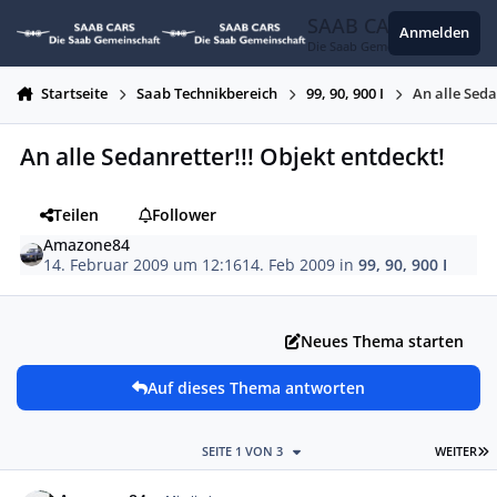
Zum Inhalt springen
SAAB CARS
Anmelden
Die Saab Gemeinschaft
Startseite
Saab Technikbereich
99, 90, 900 I
An alle Seda
An alle Sedanretter!!! Objekt entdeckt!
Teilen
Follower
Amazone84
14. Februar 2009 um 12:16
14. Feb 2009
in
99, 90, 900 I
Neues Thema starten
Auf dieses Thema antworten
L
SEITE 1 VON 3
WEITER
Autor-Statistiken