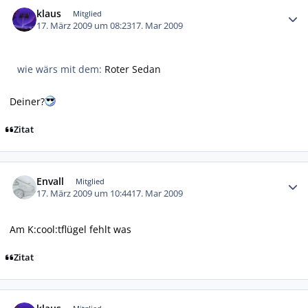
klaus
Mitglied
17. März 2009 um 08:23
17. Mar 2009
wie wärs mit dem:
Roter Sedan
Deiner?
Zitat
Autor-Statistiken
Envall
Mitglied
17. März 2009 um 10:44
17. Mar 2009
Am K:cool:tflügel fehlt was
Zitat
Autor-Statistiken