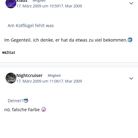
klaus
Mitglied
17. März 2009 um 10:59
17. Mar 2009
Am Kotflügel fehlt was
Im Gegenteil, ich denke, er hat da etwas zu viel bekommen.
Zitat
Autor-Statistiken
Nightcruiser
Mitglied
17. März 2009 um 11:06
17. Mar 2009
Deiner?
nö, falsche Farbe