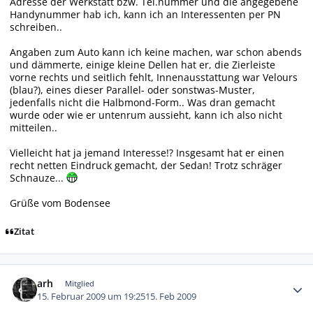
Adresse der Werkstatt bzw. Tel.nummer und die angegebene
Handynummer hab ich, kann ich an Interessenten per PN
schreiben..
Angaben zum Auto kann ich keine machen, war schon abends
und dämmerte, einige kleine Dellen hat er, die Zierleiste
vorne rechts und seitlich fehlt, Innenausstattung war Velours
(blau?), eines dieser Parallel- oder sonstwas-Muster,
jedenfalls nicht die Halbmond-Form.. Was dran gemacht
wurde oder wie er untenrum aussieht, kann ich also nicht
mitteilen..
Vielleicht hat ja jemand Interesse!? Insgesamt hat er einen
recht netten Eindruck gemacht, der Sedan! Trotz schräger
Schnauze...
Grüße vom Bodensee
Zitat
Autor-Statistiken
arh
Mitglied
15. Februar 2009 um 19:25
15. Feb 2009