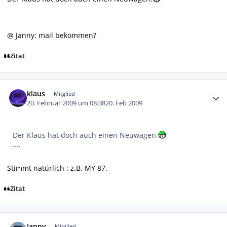
@ Janny: mail bekommen?
Zitat
Autor-Statistiken
klaus
Mitglied
20. Februar 2009 um 08:38
20. Feb 2009
Der Klaus hat doch auch einen Neuwagen.
....
Stimmt natürlich : z.B. MY 87.
Zitat
Autor-Statistiken
Janny
Mitglied