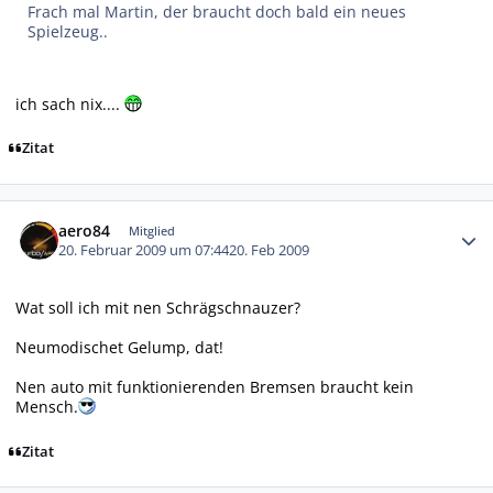
Frach mal Martin, der braucht doch bald ein neues
Spielzeug..
ich sach nix....
Zitat
Autor-Statistiken
aero84
Mitglied
20. Februar 2009 um 07:44
20. Feb 2009
Wat soll ich mit nen Schrägschnauzer?
Neumodischet Gelump, dat!
Nen auto mit funktionierenden Bremsen braucht kein
Mensch.
Zitat