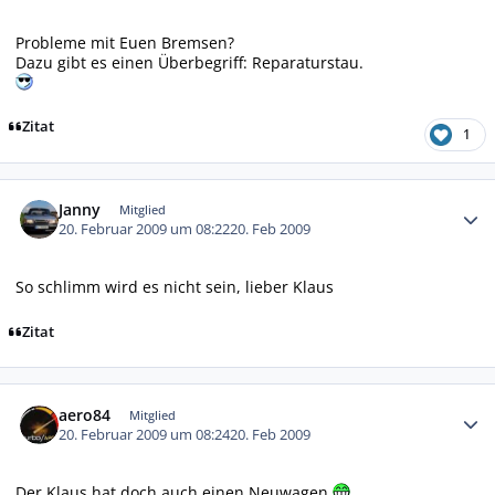
Probleme mit Euen Bremsen?
Dazu gibt es einen Überbegriff: Reparaturstau.
Zitat
1
Autor-Statistiken
Janny
Mitglied
20. Februar 2009 um 08:22
20. Feb 2009
So schlimm wird es nicht sein, lieber Klaus
Zitat
Autor-Statistiken
aero84
Mitglied
20. Februar 2009 um 08:24
20. Feb 2009
Der Klaus hat doch auch einen Neuwagen.