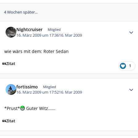
4 Wochen später...
Autor-Statistiken
Nightcruiser
Mitglied
16. März 2009 um 17:36
16. Mar 2009
wie wärs mit dem:
Roter Sedan
Zitat
1
Autor-Statistiken
fortissimo
Mitglied
16. März 2009 um 17:52
16. Mar 2009
*Prust*
Guter Witz......
Zitat
Autor-Statistiken