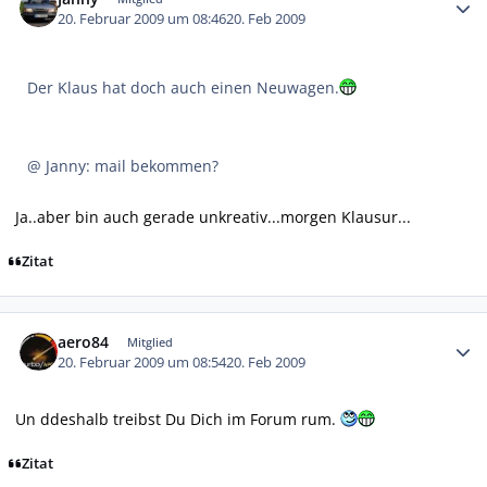
20. Februar 2009 um 08:46
20. Feb 2009
Der Klaus hat doch auch einen Neuwagen.
@ Janny: mail bekommen?
Ja..aber bin auch gerade unkreativ...morgen Klausur...
Zitat
Autor-Statistiken
aero84
Mitglied
20. Februar 2009 um 08:54
20. Feb 2009
Un ddeshalb treibst Du Dich im Forum rum.
Zitat