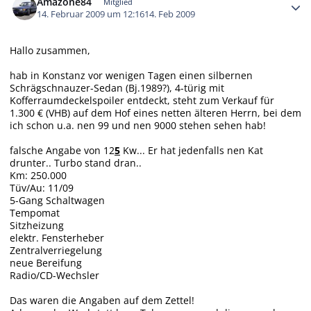
Amazone84
Mitglied
14. Februar 2009 um 12:16
14. Feb 2009
Hallo zusammen,
hab in Konstanz vor wenigen Tagen einen silbernen
Schrägschnauzer-Sedan (Bj.1989?), 4-türig mit
Kofferraumdeckelspoiler entdeckt, steht zum Verkauf für
1.300 € (VHB) auf dem Hof eines netten älteren Herrn, bei dem
ich schon u.a. nen 99 und nen 9000 stehen sehen hab!
falsche Angabe von 12
5
Kw... Er hat jedenfalls nen Kat
drunter.. Turbo stand dran..
Km: 250.000
Tüv/Au: 11/09
5-Gang Schaltwagen
Tempomat
Sitzheizung
elektr. Fensterheber
Zentralverriegelung
neue Bereifung
Radio/CD-Wechsler
Das waren die Angaben auf dem Zettel!