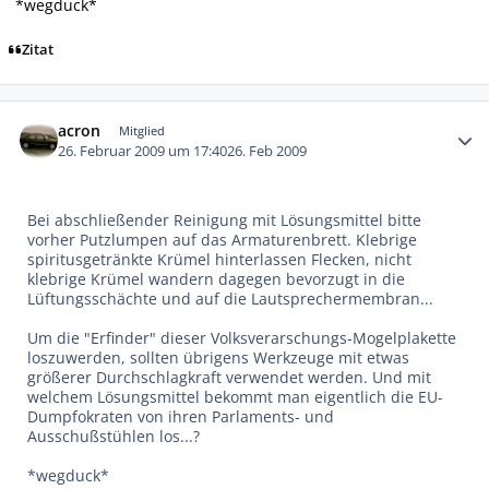
*wegduck*
Zitat
Autor-Statistiken
acron
Mitglied
26. Februar 2009 um 17:40
26. Feb 2009
Bei abschließender Reinigung mit Lösungsmittel bitte
vorher Putzlumpen auf das Armaturenbrett. Klebrige
spiritusgetränkte Krümel hinterlassen Flecken, nicht
klebrige Krümel wandern dagegen bevorzugt in die
Lüftungsschächte und auf die Lautsprechermembran...
Um die "Erfinder" dieser Volksverarschungs-Mogelplakette
loszuwerden, sollten übrigens Werkzeuge mit etwas
größerer Durchschlagkraft verwendet werden. Und mit
welchem Lösungsmittel bekommt man eigentlich die EU-
Dumpfokraten von ihren Parlaments- und
Ausschußstühlen los...?
*wegduck*