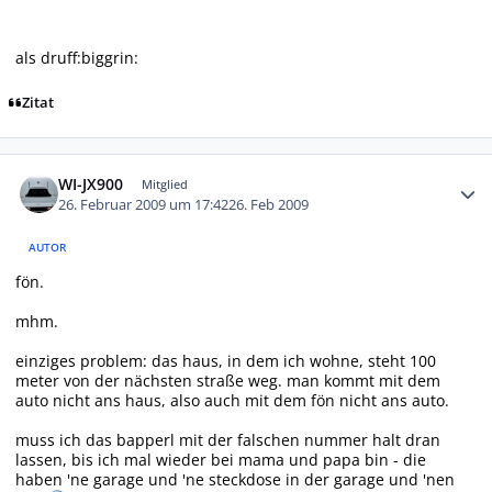
als druff:biggrin:
Zitat
Autor-Statistiken
WI-JX900
Mitglied
26. Februar 2009 um 17:42
26. Feb 2009
AUTOR
fön.
mhm.
einziges problem: das haus, in dem ich wohne, steht 100
meter von der nächsten straße weg. man kommt mit dem
auto nicht ans haus, also auch mit dem fön nicht ans auto.
muss ich das bapperl mit der falschen nummer halt dran
lassen, bis ich mal wieder bei mama und papa bin - die
haben 'ne garage und 'ne steckdose in der garage und 'nen