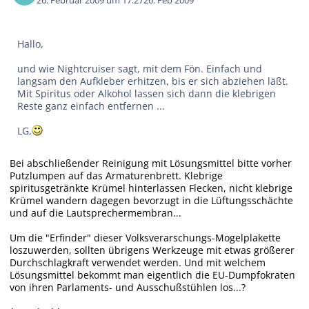
26. Februar 2009 um 17:27
26. Feb 2009
Hallo,
und wie Nightcruiser sagt, mit dem Fön. Einfach und
langsam den Aufkleber erhitzen, bis er sich abziehen läßt.
Mit Spiritus oder Alkohol lassen sich dann die klebrigen
Reste ganz einfach entfernen ...
LG,
Bei abschließender Reinigung mit Lösungsmittel bitte vorher
Putzlumpen auf das Armaturenbrett. Klebrige
spiritusgetränkte Krümel hinterlassen Flecken, nicht klebrige
Krümel wandern dagegen bevorzugt in die Lüftungsschächte
und auf die Lautsprechermembran...
Um die "Erfinder" dieser Volksverarschungs-Mogelplakette
loszuwerden, sollten übrigens Werkzeuge mit etwas größerer
Durchschlagkraft verwendet werden. Und mit welchem
Lösungsmittel bekommt man eigentlich die EU-Dumpfokraten
von ihren Parlaments- und Ausschußstühlen los...?