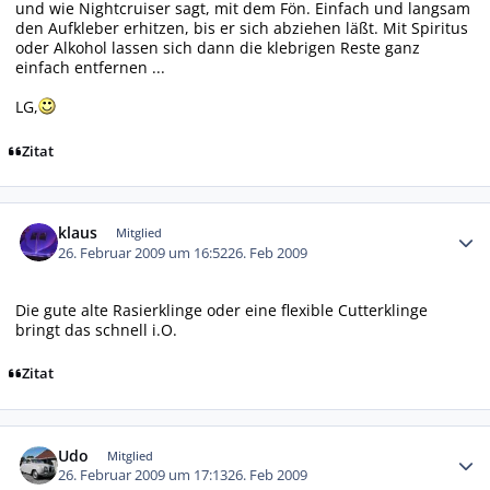
und wie Nightcruiser sagt, mit dem Fön. Einfach und langsam
den Aufkleber erhitzen, bis er sich abziehen läßt. Mit Spiritus
oder Alkohol lassen sich dann die klebrigen Reste ganz
einfach entfernen ...
LG,
Zitat
Autor-Statistiken
klaus
Mitglied
26. Februar 2009 um 16:52
26. Feb 2009
Die gute alte Rasierklinge oder eine flexible Cutterklinge
bringt das schnell i.O.
Zitat
Autor-Statistiken
Udo
Mitglied
26. Februar 2009 um 17:13
26. Feb 2009