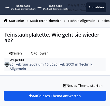
Zum Inhalt springen
SAAB CARS
Anmelden
Die Saab Gemeinschaft
Startseite
Saab Technikbereich
Technik Allgemein
Feins
Feinstaubplakette: Wie geht sie wieder
ab?
Teilen
Follower
WI-JX900
26. Februar 2009 um 16:36
26. Feb 2009
in
Technik
Allgemein
Neues Thema starten
Auf dieses Thema antworten
Autor-Statistiken