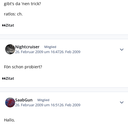
gibt's da 'nen trick?
ratlos: ch.
Zitat
Autor-Statistiken
Nightcruiser
Mitglied
26. Februar 2009 um 16:47
26. Feb 2009
Fön schon probiert?
Zitat
Autor-Statistiken
SaabGun
Mitglied
26. Februar 2009 um 16:51
26. Feb 2009
Hallo,