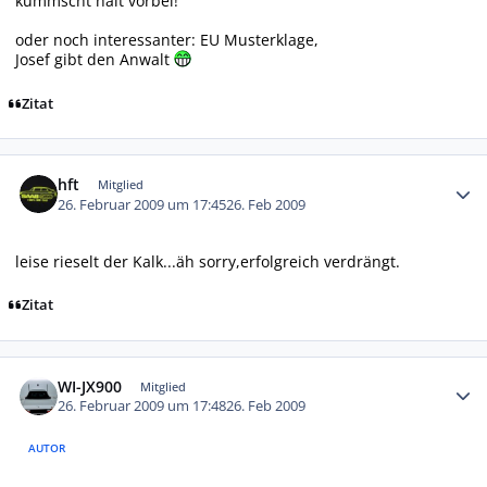
kummscht halt vorbei!
oder noch interessanter: EU Musterklage,
Josef gibt den Anwalt
Zitat
Autor-Statistiken
hft
Mitglied
26. Februar 2009 um 17:45
26. Feb 2009
leise rieselt der Kalk...äh sorry,erfolgreich verdrängt.
Zitat
Autor-Statistiken
WI-JX900
Mitglied
26. Februar 2009 um 17:48
26. Feb 2009
AUTOR