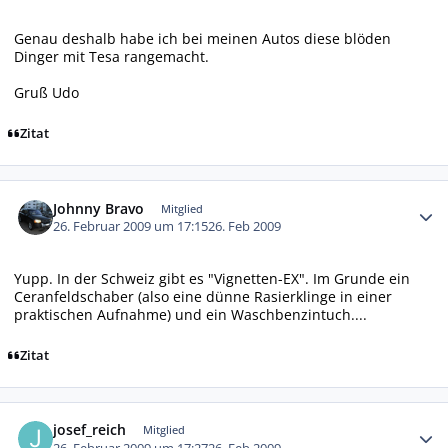
Genau deshalb habe ich bei meinen Autos diese blöden
Dinger mit Tesa rangemacht.
Gruß Udo
Zitat
Autor-Statistiken
Johnny Bravo
Mitglied
26. Februar 2009 um 17:15
26. Feb 2009
Yupp. In der Schweiz gibt es "Vignetten-EX". Im Grunde ein
Ceranfeldschaber (also eine dünne Rasierklinge in einer
praktischen Aufnahme) und ein Waschbenzintuch....
Zitat
Autor-Statistiken
josef_reich
Mitglied