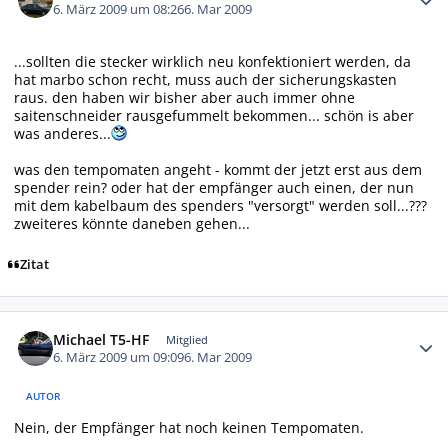
6. März 2009 um 08:26
6. Mar 2009
...sollten die stecker wirklich neu konfektioniert werden, da
hat marbo schon recht, muss auch der sicherungskasten
raus. den haben wir bisher aber auch immer ohne
saitenschneider rausgefummelt bekommen... schön is aber
was anderes...
was den tempomaten angeht - kommt der jetzt erst aus dem
spender rein? oder hat der empfänger auch einen, der nun
mit dem kabelbaum des spenders "versorgt" werden soll...???
zweiteres könnte daneben gehen...
Zitat
Autor-Statistiken
Michael T5-HF
Mitglied
6. März 2009 um 09:09
6. Mar 2009
AUTOR
Nein, der Empfänger hat noch keinen Tempomaten.