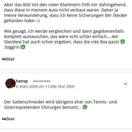
Aber das Bild mit den roten Klammern hilft mir dahingehend,
dass diese in meinem Auto nicht verbaut waren. Daher ja
meine Verwunderung, dass ich keine Sicherungen der Stecker
gefunden habe :-)
Wie gesagt, ich werde vergleichen und dann gegebenenfalls
komplett austauschen, das wäre echt schön einfach....der
Stecktest hat auch schon ergeben, dass die rote Box passt
:biggrin:
Zitat
Autor-Statistiken
hansp
Verstorben
6. März 2009 um 11:26
6. Mar 2009
Der Saitenschneider wird übrigens eher von Tennis- und
Gitarrespielenden Chirurgen benutzt...
Zitat