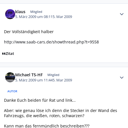
Autor-Statistiken
klaus
Mitglied
5. März 2009 um 08:11
5. Mar 2009
Der Vollständigkeit halber
http://www.saab-cars.de/showthread.php?t=9558
Zitat
Autor-Statistiken
Michael T5-HF
Mitglied
5. März 2009 um 11:44
5. Mar 2009
AUTOR
Danke Euch beiden für Rat und link...
Aber: wie genau löse ich denn die Stecker in der Wand des
Fahrzeugs, die weißen, roten, schwarzen?
Kann man das fernmündlich beschreiben???