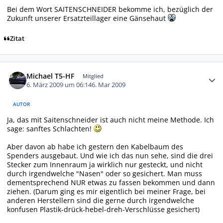
Bei dem Wort SAITENSCHNEIDER bekomme ich, bezüglich der
Zukunft unserer Ersatzteillager eine Gänsehaut
Zitat
Autor-Statistiken
Michael T5-HF
Mitglied
6. März 2009 um 06:14
6. Mar 2009
AUTOR
Ja, das mit Saitenschneider ist auch nicht meine Methode. Ich
sage: sanftes Schlachten!
Aber davon ab habe ich gestern den Kabelbaum des
Spenders ausgebaut. Und wie ich das nun sehe, sind die drei
Stecker zum Innenraum ja wirklich nur gesteckt, und nicht
durch irgendwelche "Nasen" oder so gesichert. Man muss
dementsprechend NUR etwas zu fassen bekommen und dann
ziehen. (Darum ging es mir eigentlich bei meiner Frage, bei
anderen Herstellern sind die gerne durch irgendwelche
konfusen Plastik-drück-hebel-dreh-Verschlüsse gesichert)