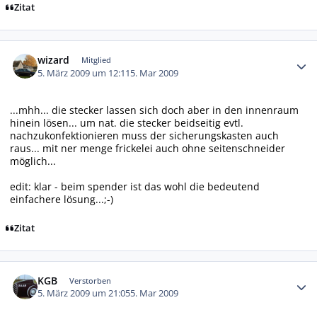
Zitat
Autor-Statistiken
wizard
Mitglied
5. März 2009 um 12:11
5. Mar 2009
...mhh... die stecker lassen sich doch aber in den innenraum
hinein lösen... um nat. die stecker beidseitig evtl.
nachzukonfektionieren muss der sicherungskasten auch
raus... mit ner menge frickelei auch ohne seitenschneider
möglich...
edit: klar - beim spender ist das wohl die bedeutend
einfachere lösung...;-)
Zitat
Autor-Statistiken
KGB
Verstorben
5. März 2009 um 21:05
5. Mar 2009