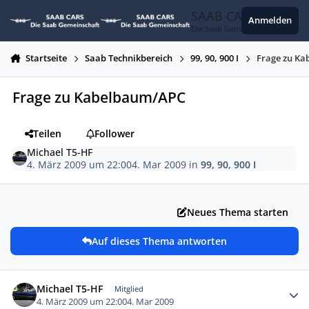
Zum Inhalt springen
SAAB CARS
Anmelden
Die Saab Gemeinschaft
Startseite
Saab Technikbereich
99, 90, 900 I
Frage zu K
Frage zu Kabelbaum/APC
Teilen
Follower
Michael T5-HF
4. März 2009 um 22:00
4. Mar 2009
in
99, 90, 900 I
Neues Thema starten
Auf dieses Thema antworten
Autor-Statistiken
Michael T5-HF
Mitglied
4. März 2009 um 22:00
4. Mar 2009