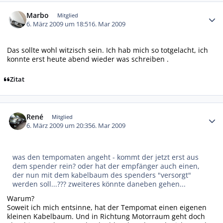
Autor-Statistiken
Marbo
Mitglied
6. März 2009 um 18:51
6. Mar 2009
Das sollte wohl witzisch sein. Ich hab mich so totgelacht, ich
konnte erst heute abend wieder was schreiben .
Zitat
Autor-Statistiken
René
Mitglied
6. März 2009 um 20:35
6. Mar 2009
was den tempomaten angeht - kommt der jetzt erst aus
dem spender rein? oder hat der empfänger auch einen,
der nun mit dem kabelbaum des spenders "versorgt"
werden soll...??? zweiteres könnte daneben gehen...
Warum?
Soweit ich mich entsinne, hat der Tempomat einen eigenen
kleinen Kabelbaum. Und in Richtung Motorraum geht doch