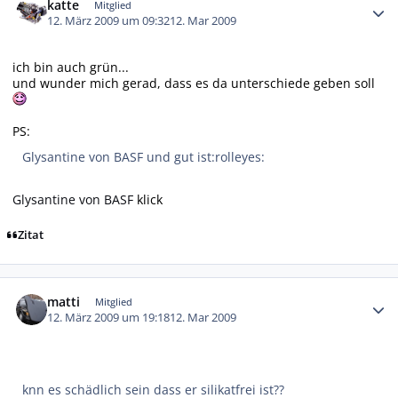
katte
Mitglied
12. März 2009 um 09:32
12. Mar 2009
ich bin auch grün...
und wunder mich gerad, dass es da unterschiede geben soll
PS:
Glysantine von BASF und gut ist:rolleyes:
Glysantine von BASF
klick
Zitat
Autor-Statistiken
matti
Mitglied
12. März 2009 um 19:18
12. Mar 2009
knn es schädlich sein dass er silikatfrei ist??