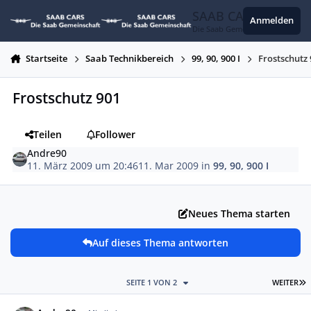
Zum Inhalt springen
SAAB CARS
Anmelden
Die Saab Gemeinschaft
Startseite
Saab Technikbereich
99, 90, 900 I
Frostschutz
Frostschutz 901
Teilen
Follower
Andre90
11. März 2009 um 20:46
11. Mar 2009
in
99, 90, 900 I
Neues Thema starten
Auf dieses Thema antworten
L
SEITE 1 VON 2
WEITER
Autor-Statistiken