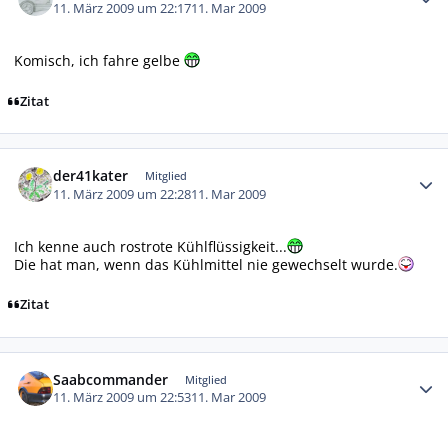
11. März 2009 um 22:17
11. Mar 2009
Komisch, ich fahre gelbe
Zitat
Autor-Statistiken
der41kater
Mitglied
11. März 2009 um 22:28
11. Mar 2009
Ich kenne auch rostrote Kühlflüssigkeit...
Die hat man, wenn das Kühlmittel nie gewechselt wurde.
Zitat
Autor-Statistiken
Saabcommander
Mitglied
11. März 2009 um 22:53
11. Mar 2009