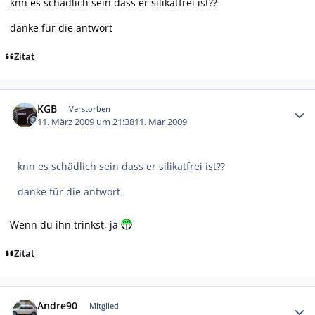
knn es schädlich sein dass er silikatfrei ist??
danke für die antwort
Zitat
Autor-Statistiken
KGB
Verstorben
11. März 2009 um 21:38
11. Mar 2009
knn es schädlich sein dass er silikatfrei ist??
danke für die antwort
Wenn du ihn trinkst, ja
Zitat
Autor-Statistiken
Andre90
Mitglied