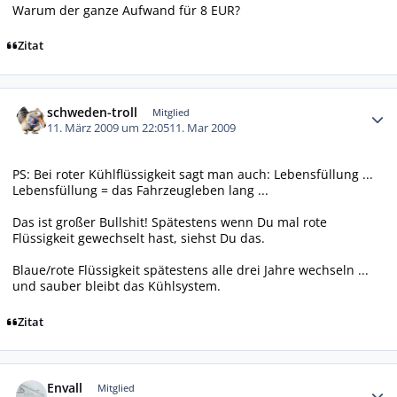
Warum der ganze Aufwand für 8 EUR?
Zitat
Autor-Statistiken
schweden-troll
Mitglied
11. März 2009 um 22:05
11. Mar 2009
PS: Bei roter Kühlflüssigkeit sagt man auch: Lebensfüllung ...
Lebensfüllung = das Fahrzeugleben lang ...
Das ist großer Bullshit! Spätestens wenn Du mal rote
Flüssigkeit gewechselt hast, siehst Du das.
Blaue/rote Flüssigkeit spätestens alle drei Jahre wechseln ...
und sauber bleibt das Kühlsystem.
Zitat
Autor-Statistiken
Envall
Mitglied