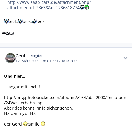
http://www.saab-cars.de/attachment.php?
attachmentid=28638&d=1236818774
:eek:
:eek:
:eek:
Zitat
Autor-Statistiken
Gerd
Mitglied
12. März 2009 um 01:33
12. Mar 2009
Und hier...
... sogar mit Loch !
http://img.photobucket.com/albums/v164/obsi2000/Testalbum
/24Wasserhahn.jpg
Aber das kennt Ihr ja sicher schon.
Na dann gut N8
der Gerd
:smile: