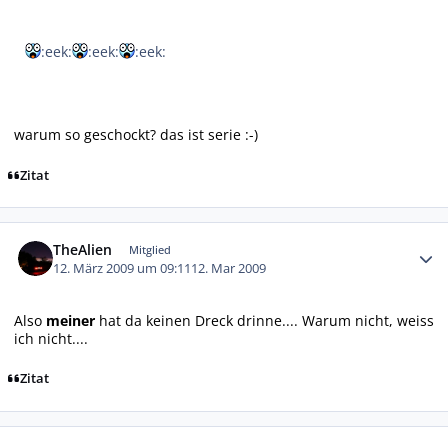
:eek:
:eek:
:eek:
warum so geschockt? das ist serie :-)
Zitat
Autor-Statistiken
TheAlien
Mitglied
12. März 2009 um 09:11
12. Mar 2009
Also
meiner
hat da keinen Dreck drinne.... Warum nicht, weiss
ich nicht....
Zitat
Autor-Statistiken