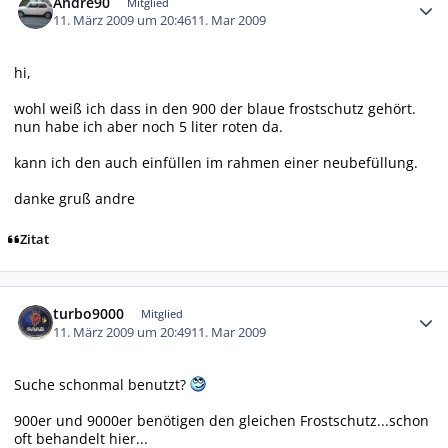
Andre90
Mitglied
11. März 2009 um 20:46
11. Mar 2009
hi,
wohl weiß ich dass in den 900 der blaue frostschutz gehört.
nun habe ich aber noch 5 liter roten da.
kann ich den auch einfüllen im rahmen einer neubefüllung.
danke gruß andre
Zitat
Autor-Statistiken
turbo9000
Mitglied
11. März 2009 um 20:49
11. Mar 2009
Suche schonmal benutzt?
900er und 9000er benötigen den gleichen Frostschutz...schon
oft behandelt hier...