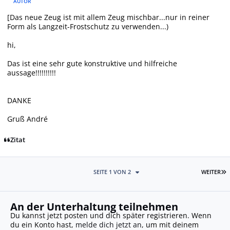
AUTOR
[Das neue Zeug ist mit allem Zeug mischbar...nur in reiner
Form als Langzeit-Frostschutz zu verwenden...)
hi,
Das ist eine sehr gute konstruktive und hilfreiche
aussage!!!!!!!!!!
DANKE
Gruß André
Zitat
L
SEITE 1 VON 2
WEITER
An der Unterhaltung teilnehmen
Du kannst jetzt posten und dich später registrieren. Wenn
du ein Konto hast,
melde dich jetzt an
, um mit deinem