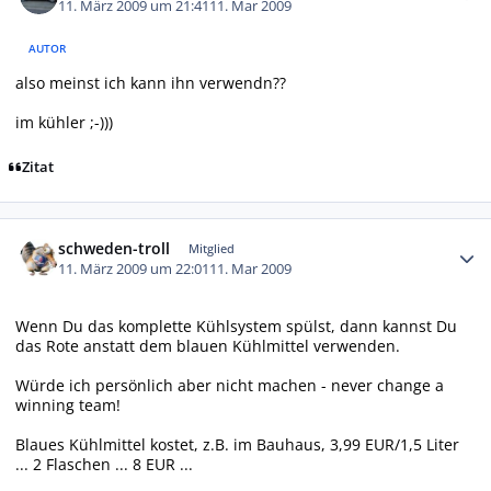
11. März 2009 um 21:41
11. Mar 2009
AUTOR
also meinst ich kann ihn verwendn??
im kühler ;-)))
Zitat
Autor-Statistiken
schweden-troll
Mitglied
11. März 2009 um 22:01
11. Mar 2009
Wenn Du das komplette Kühlsystem spülst, dann kannst Du
das Rote anstatt dem blauen Kühlmittel verwenden.
Würde ich persönlich aber nicht machen - never change a
winning team!
Blaues Kühlmittel kostet, z.B. im Bauhaus, 3,99 EUR/1,5 Liter
... 2 Flaschen ... 8 EUR ...