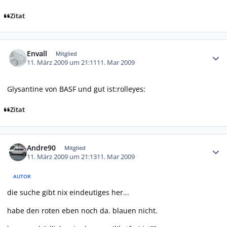
Zitat
Autor-Statistiken
Envall
Mitglied
11. März 2009 um 21:11
11. Mar 2009
Glysantine von BASF und gut ist:rolleyes:
Zitat
Autor-Statistiken
Andre90
Mitglied
11. März 2009 um 21:13
11. Mar 2009
AUTOR
die suche gibt nix eindeutiges her...
habe den roten eben noch da. blauen nicht.