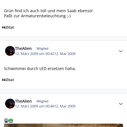
Grün find ich auch toll und mein Saab ebenso!
Paßt zur Armaturenbeleuchtung ;-)
Zitat
Autor-Statistiken
TheAlien
Mitglied
12. März 2009 um 00:42
12. Mar 2009
Schwimmei durch LED ersetzen haha.
Zitat
Autor-Statistiken
TheAlien
Mitglied
12. März 2009 um 00:46
12. Mar 2009