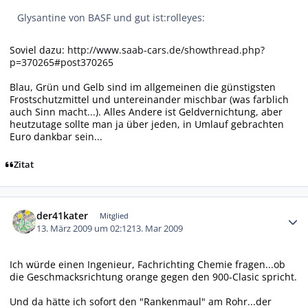
Glysantine von BASF und gut ist:rolleyes:
Soviel dazu:
http://www.saab-cars.de/showthread.php?
p=370265#post370265
Blau, Grün und Gelb sind im allgemeinen die günstigsten
Frostschutzmittel und untereinander mischbar (was farblich
auch Sinn macht...). Alles Andere ist Geldvernichtung, aber
heutzutage sollte man ja über jeden, in Umlauf gebrachten
Euro dankbar sein...
Zitat
Autor-Statistiken
der41kater
Mitglied
13. März 2009 um 02:12
13. Mar 2009
Ich würde einen Ingenieur, Fachrichting Chemie fragen...ob
die Geschmacksrichtung orange gegen den 900-Clasic spricht.
Und da hätte ich sofort den "Rankenmaul" am Rohr...der