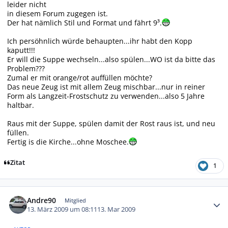
leider nicht
in diesem Forum zugegen ist.
Der hat nämlich Stil und Format und fährt 9³.
Ich persöhnlich würde behaupten...ihr habt den Kopp
kaputt!!!
Er will die Suppe wechseln...also spülen...WO ist da bitte das
Problem???
Zumal er mit orange/rot auffüllen möchte?
Das neue Zeug ist mit allem Zeug mischbar...nur in reiner
Form als Langzeit-Frostschutz zu verwenden...also 5 Jahre
haltbar.
Raus mit der Suppe, spülen damit der Rost raus ist, und neu
füllen.
Fertig is die Kirche...ohne Moschee.
Zitat
1
Autor-Statistiken
Andre90
Mitglied
13. März 2009 um 08:11
13. Mar 2009