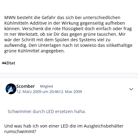
MWN besteht die Gefahr das sich bei unterschiedlichen
Kühlmitteln Additive in der Wirkung gegenseitig aufheben
können. Verschenk die rote Flüssigkeit doch einfach oder frag
in ner Werkstatt, ob sie Dir das gegen grüne tauschen. Mir
wär der Schritt mit dem Spülen des Systems viel zu
aufwendig. Den Unterlagen nach ist sowieso das silikathaltige
grüne Kühlmittel angegeben.
Zitat
Autor-Statistiken
Scomber
Mitglied
12. März 2009 um 20:46
12. Mar 2009
Schwimmei durch LED ersetzen haha.
Und was hab ich von einer LED die im Ausgleichsbehälter
rumschwimmt?