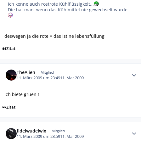
Ich kenne auch rostrote Kühlflüssigkeit...
Die hat man, wenn das Kühlmittel nie gewechselt wurde.
deswegen ja die rote = das ist ne lebensfüllung
Zitat
Autor-Statistiken
TheAlien
Mitglied
11. März 2009 um 23:49
11. Mar 2009
Ich biete gruen !
Zitat
Autor-Statistiken
fidelwudelwix
Mitglied
11. März 2009 um 23:59
11. Mar 2009