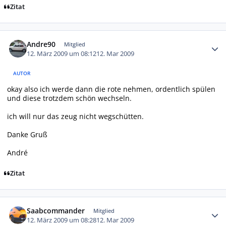
Zitat
Autor-Statistiken
Andre90
Mitglied
12. März 2009 um 08:12
12. Mar 2009
AUTOR
okay also ich werde dann die rote nehmen, ordentlich spülen
und diese trotzdem schön wechseln.
ich will nur das zeug nicht wegschütten.
Danke Gruß
André
Zitat
Autor-Statistiken
Saabcommander
Mitglied
12. März 2009 um 08:28
12. Mar 2009