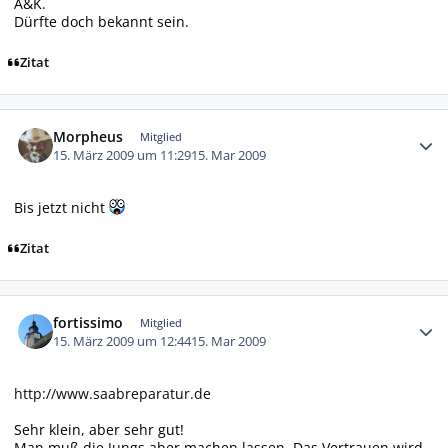
A&K.
Dürfte doch bekannt sein.
Zitat
Autor-Statistiken
Morpheus
Mitglied
15. März 2009 um 11:29
15. Mar 2009
Bis jetzt nicht
Zitat
Autor-Statistiken
fortissimo
Mitglied
15. März 2009 um 12:44
15. Mar 2009
http://www.saabreparatur.de
Sehr klein, aber sehr gut!
Man muß die Jungs aber machen lassen. Das Vertrauen wird