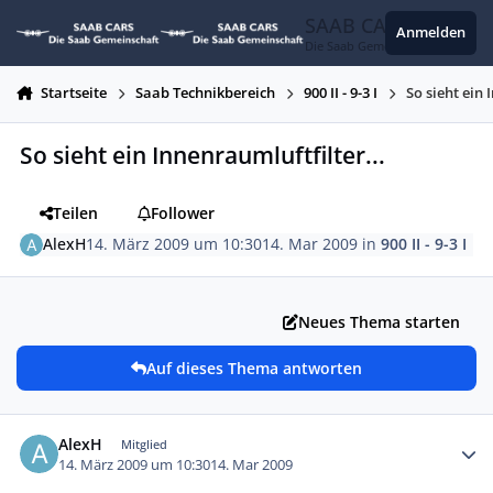
Zum Inhalt springen
SAAB CARS
Anmelden
Die Saab Gemeinschaft
Startseite
Saab Technikbereich
900 II - 9-3 I
So sieht ein 
So sieht ein Innenraumluftfilter...
Teilen
Follower
AlexH
14. März 2009 um 10:30
14. Mar 2009
in
900 II - 9-3 I
Neues Thema starten
Auf dieses Thema antworten
Autor-Statistiken
AlexH
Mitglied
14. März 2009 um 10:30
14. Mar 2009