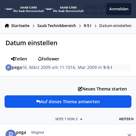
Zum Inhalt springen
SAAB CARS
Anmelden
Die Saab Gemeinschaft
Startseite
Saab Technikbereich
9-5 I
Datum einstellen
Datum einstellen
Teilen
Follower
pega
16. März 2009 um 11:10
16. Mar 2009
in
9-5 I
Neues Thema starten
Auf dieses Thema antworten
L
SEITE 1 VON 3
WEITER
Autor-Statistiken
pega
Mitglied