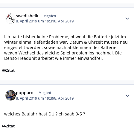
Autor-Statistiken
swedishelk
Mitglied
8. April 2019 um 19:31
8. Apr 2019
Ich hatte bisher keine Probleme, obwohl die Batterie jetzt im
Winter einmal tiefentladen war, Datum & Uhrzeit musste neu
eingestellt werden, sowie nach abklemmen der Batterie
wegen Wechsel das gleiche Spiel problemlos nochmal. Die
Denso-Headunit arbeitet wie immer einwandfrei.
Zitat
Autor-Statistiken
pupparo
Mitglied
8. April 2019 um 19:39
8. Apr 2019
welches Baujahr hast DU ? eh saab 9-5 ?
Zitat