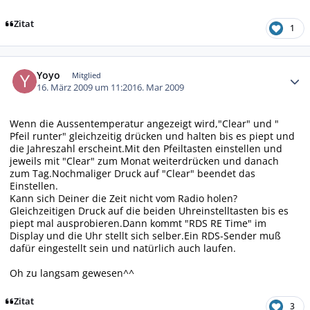
Zitat
1
Autor-Statistiken
Yoyo
Mitglied
16. März 2009 um 11:20
16. Mar 2009
Wenn die Aussentemperatur angezeigt wird,"Clear" und "
Pfeil runter" gleichzeitig drücken und halten bis es piept und
die Jahreszahl erscheint.Mit den Pfeiltasten einstellen und
jeweils mit "Clear" zum Monat weiterdrücken und danach
zum Tag.Nochmaliger Druck auf "Clear" beendet das
Einstellen.
Kann sich Deiner die Zeit nicht vom Radio holen?
Gleichzeitigen Druck auf die beiden Uhreinstelltasten bis es
piept mal ausprobieren.Dann kommt "RDS RE Time" im
Display und die Uhr stellt sich selber.Ein RDS-Sender muß
dafür eingestellt sein und natürlich auch laufen.
Oh zu langsam gewesen^^
Zitat
3