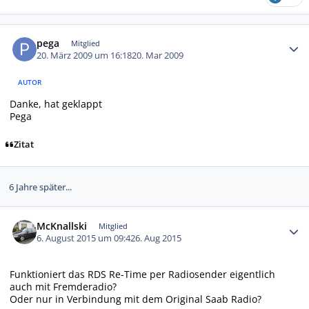
Autor-Statistiken
pega
Mitglied
20. März 2009 um 16:18
20. Mar 2009
AUTOR
Danke, hat geklappt
Pega
Zitat
6 Jahre später...
Autor-Statistiken
McKnallski
Mitglied
6. August 2015 um 09:42
6. Aug 2015
Funktioniert das RDS Re-Time per Radiosender eigentlich
auch mit Fremderadio?
Oder nur in Verbindung mit dem Original Saab Radio?