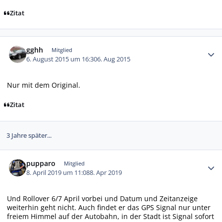
Zitat
Autor-Statistiken
gghh
Mitglied
6. August 2015 um 16:30
6. Aug 2015
Nur mit dem Original.
Zitat
3 Jahre später...
Autor-Statistiken
pupparo
Mitglied
8. April 2019 um 11:08
8. Apr 2019
Und Rollover 6/7 April vorbei und Datum und Zeitanzeige
weiterhin geht nicht. Auch findet er das GPS Signal nur unter
freiem Himmel auf der Autobahn, in der Stadt ist Signal sofort