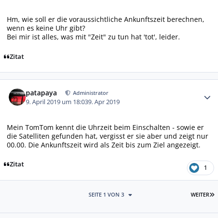
Hm, wie soll er die voraussichtliche Ankunftszeit berechnen,
wenn es keine Uhr gibt?
Bei mir ist alles, was mit "Zeit" zu tun hat 'tot', leider.
Zitat
Autor-Statistiken
patapaya
Administrator
9. April 2019 um 18:03
9. Apr 2019
Mein TomTom kennt die Uhrzeit beim Einschalten - sowie er
die Satelliten gefunden hat, vergisst er sie aber und zeigt nur
00.00. Die Ankunftszeit wird als Zeit bis zum Ziel angezeigt.
Zitat
1
L
SEITE 1 VON 3
WEITER