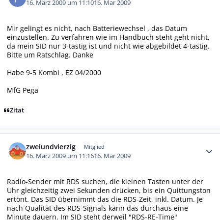
16. März 2009 um 11:10
16. Mar 2009
Mir gelingt es nicht, nach Batteriewechsel , das Datum
einzustellen. Zu verfahren wie im Handbuch steht geht nicht,
da mein SID nur 3-tastig ist und nicht wie abgebildet 4-tastig.
Bitte um Ratschlag. Danke
Habe 9-5 Kombi , EZ 04/2000
MfG Pega
Zitat
Autor-Statistiken
zweiundvierzig
Mitglied
16. März 2009 um 11:16
16. Mar 2009
Radio-Sender mit RDS suchen, die kleinen Tasten unter der
Uhr gleichzeitig zwei Sekunden drücken, bis ein Quittungston
ertönt. Das SID übernimmt das die RDS-Zeit, inkl. Datum. Je
nach Qualität des RDS-Signals kann das durchaus eine
Minute dauern. Im SID steht derweil "RDS-RE-Time"