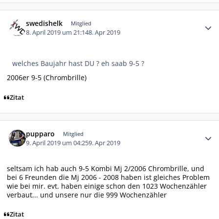
Autor-Statistiken
swedishelk
Mitglied
8. April 2019 um 21:14
8. Apr 2019
welches Baujahr hast DU ? eh saab 9-5 ?
2006er 9-5 (Chrombrille)
Zitat
Autor-Statistiken
pupparo
Mitglied
9. April 2019 um 04:25
9. Apr 2019
seltsam ich hab auch 9-5 Kombi Mj 2/2006 Chrombrille, und
bei 6 Freunden die Mj 2006 - 2008 haben ist gleiches Problem
wie bei mir. evt. haben einige schon den 1023 Wochenzähler
verbaut... und unsere nur die 999 Wochenzähler
Zitat