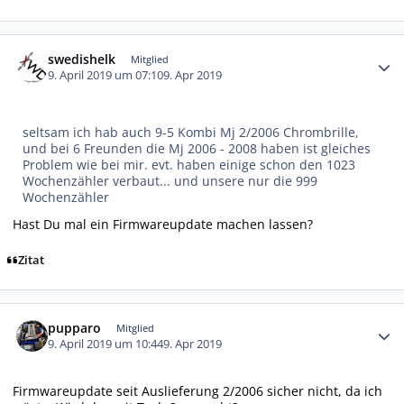
Autor-Statistiken
swedishelk
Mitglied
9. April 2019 um 07:10
9. Apr 2019
seltsam ich hab auch 9-5 Kombi Mj 2/2006 Chrombrille,
und bei 6 Freunden die Mj 2006 - 2008 haben ist gleiches
Problem wie bei mir. evt. haben einige schon den 1023
Wochenzähler verbaut... und unsere nur die 999
Wochenzähler
Hast Du mal ein Firmwareupdate machen lassen?
Zitat
Autor-Statistiken
pupparo
Mitglied
9. April 2019 um 10:44
9. Apr 2019
Firmwareupdate seit Auslieferung 2/2006 sicher nicht, da ich