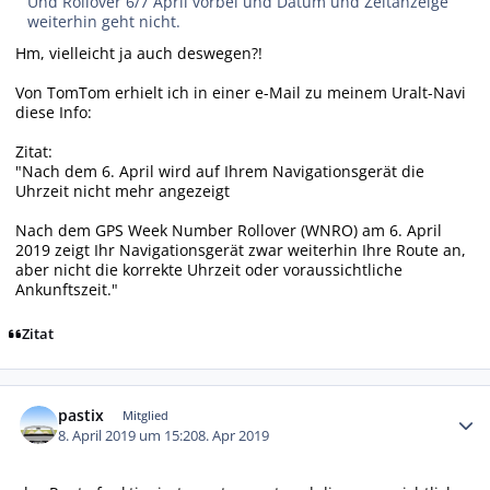
Und Rollover 6/7 April vorbei und Datum und Zeitanzeige
weiterhin geht nicht.
Hm, vielleicht ja auch deswegen?!
Von TomTom erhielt ich in einer e-Mail zu meinem Uralt-Navi
diese Info:
Zitat:
"Nach dem 6. April wird auf Ihrem Navigationsgerät die
Uhrzeit nicht mehr angezeigt
Nach dem GPS Week Number Rollover (WNRO) am 6. April
2019 zeigt Ihr Navigationsgerät zwar weiterhin Ihre Route an,
aber nicht die korrekte Uhrzeit oder voraussichtliche
Ankunftszeit."
Zitat
Autor-Statistiken
pastix
Mitglied
8. April 2019 um 15:20
8. Apr 2019