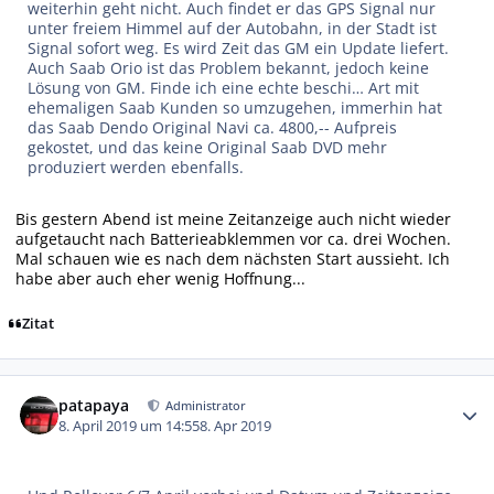
weiterhin geht nicht. Auch findet er das GPS Signal nur
unter freiem Himmel auf der Autobahn, in der Stadt ist
Signal sofort weg. Es wird Zeit das GM ein Update liefert.
Auch Saab Orio ist das Problem bekannt, jedoch keine
Lösung von GM. Finde ich eine echte beschi… Art mit
ehemaligen Saab Kunden so umzugehen, immerhin hat
das Saab Dendo Original Navi ca. 4800,-- Aufpreis
gekostet, und das keine Original Saab DVD mehr
produziert werden ebenfalls.
Bis gestern Abend ist meine Zeitanzeige auch nicht wieder
aufgetaucht nach Batterieabklemmen vor ca. drei Wochen.
Mal schauen wie es nach dem nächsten Start aussieht. Ich
habe aber auch eher wenig Hoffnung...
Zitat
Autor-Statistiken
patapaya
Administrator
8. April 2019 um 14:55
8. Apr 2019