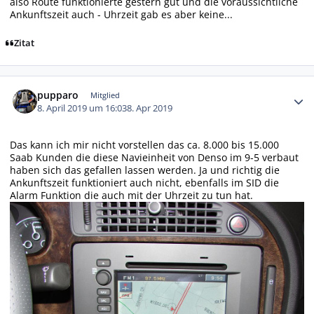
also Route funktionierte gestern gut und die voraussichtliche
Ankunftszeit auch - Uhrzeit gab es aber keine...
Zitat
Autor-Statistiken
pupparo
Mitglied
8. April 2019 um 16:03
8. Apr 2019
Das kann ich mir nicht vorstellen das ca. 8.000 bis 15.000
Saab Kunden die diese Navieinheit von Denso im 9-5 verbaut
haben sich das gefallen lassen werden. Ja und richtig die
Ankunftszeit funktioniert auch nicht, ebenfalls im SID die
Alarm Funktion die auch mit der Uhrzeit zu tun hat.