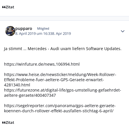
Zitat
Autor-Statistiken
pupparo
Mitglied
8. April 2019 um 16:33
8. Apr 2019
Ja stimmt … Mercedes - Audi uvam liefern Software Updates.
https://winfuture.de/news,106994.html
https://www.heise.de/newsticker/meldung/Week-Rollover-
Effekt-Probleme-fuer-aeltere-GPS-Geraete-erwartet-
4281340.html
https://futurezone.at/digital-life/gps-umstellung-gefaehrdet-
aeltere-geraete/400407347
https://segelreporter.com/panorama/gps-aeltere-geraete-
koennen-durch-rollover-effekt-ausfallen-stichtag-6-april/
Zitat