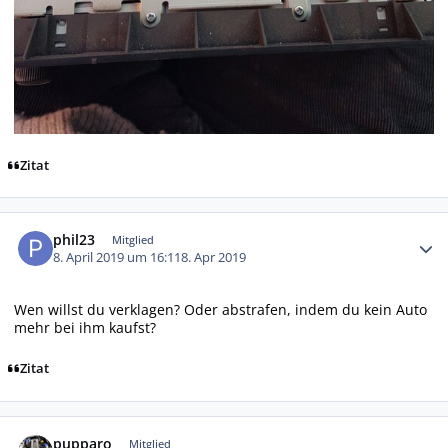
Zitat
Autor-Statistiken
phil23
Mitglied
8. April 2019 um 16:11
8. Apr 2019
Wen willst du verklagen? Oder abstrafen, indem du kein Auto
mehr bei ihm kaufst?
Zitat
Autor-Statistiken
pupparo
Mitglied