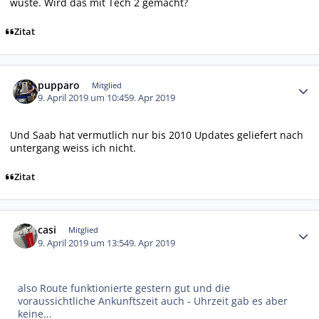
wüste. Wird das mit Tech 2 gemacht?
Zitat
Autor-Statistiken
pupparo
Mitglied
9. April 2019 um 10:45
9. Apr 2019
Und Saab hat vermutlich nur bis 2010 Updates geliefert nach
untergang weiss ich nicht.
Zitat
Autor-Statistiken
casi
Mitglied
9. April 2019 um 13:54
9. Apr 2019
also Route funktionierte gestern gut und die
voraussichtliche Ankunftszeit auch - Uhrzeit gab es aber
keine...