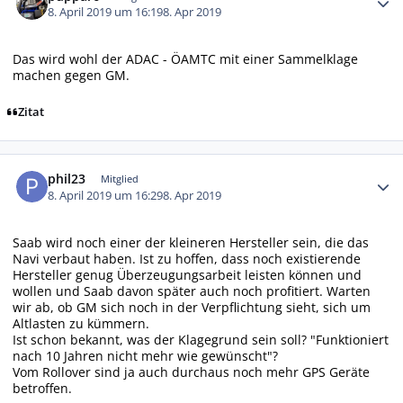
8. April 2019 um 16:19
8. Apr 2019
Das wird wohl der ADAC - ÖAMTC mit einer Sammelklage
machen gegen GM.
Zitat
Autor-Statistiken
phil23
Mitglied
8. April 2019 um 16:29
8. Apr 2019
Saab wird noch einer der kleineren Hersteller sein, die das
Navi verbaut haben. Ist zu hoffen, dass noch existierende
Hersteller genug Überzeugungsarbeit leisten können und
wollen und Saab davon später auch noch profitiert. Warten
wir ab, ob GM sich noch in der Verpflichtung sieht, sich um
Altlasten zu kümmern.
Ist schon bekannt, was der Klagegrund sein soll? "Funktioniert
nach 10 Jahren nicht mehr wie gewünscht"?
Vom Rollover sind ja auch durchaus noch mehr GPS Geräte
betroffen.