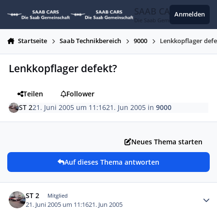
Zum Inhalt springen
SAAB CARS
Anmelden
Die Saab Gemeinschaft
Startseite
Saab Technikbereich
9000
Lenkkopflager defe
Lenkkopflager defekt?
Teilen
Follower
ST 2
21. Juni 2005 um 11:16
21. Jun 2005
in
9000
Neues Thema starten
Auf dieses Thema antworten
Autor-Statistiken
ST 2
Mitglied
21. Juni 2005 um 11:16
21. Jun 2005