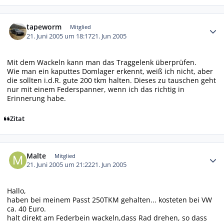
Autor-Statistiken
tapeworm
Mitglied
21. Juni 2005 um 18:17
21. Jun 2005
Mit dem Wackeln kann man das Traggelenk überprüfen.
Wie man ein kaputtes Domlager erkennt, weiß ich nicht, aber
die sollten i.d.R. gute 200 tkm halten. Dieses zu tauschen geht
nur mit einem Federspanner, wenn ich das richtig in
Erinnerung habe.
Zitat
Autor-Statistiken
Malte
Mitglied
21. Juni 2005 um 21:22
21. Jun 2005
Hallo,
haben bei meinem Passt 250TKM gehalten... kosteten bei VW
ca. 40 Euro.
halt direkt am Federbein wackeln,dass Rad drehen, so dass