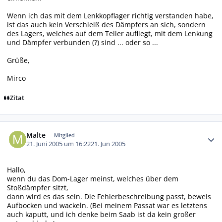
Wenn ich das mit dem Lenkkopflager richtig verstanden habe,
ist das auch kein Verschleiß des Dämpfers an sich, sondern
des Lagers, welches auf dem Teller aufliegt, mit dem Lenkung
und Dämpfer verbunden (?) sind ... oder so ...
Grüße,
Mirco
Zitat
Autor-Statistiken
Malte
Mitglied
21. Juni 2005 um 16:22
21. Jun 2005
Hallo,
wenn du das Dom-Lager meinst, welches über dem
Stoßdämpfer sitzt,
dann wird es das sein. Die Fehlerbeschreibung passt, beweis
Aufbocken und wackeln. (Bei meinem Passat war es letztens
auch kaputt, und ich denke beim Saab ist da kein großer