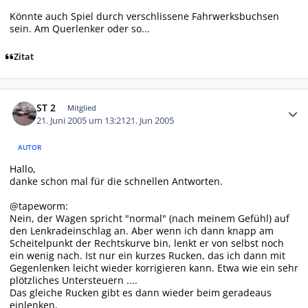
Könnte auch Spiel durch verschlissene Fahrwerksbuchsen
sein. Am Querlenker oder so...
Zitat
Autor-Statistiken
ST 2
Mitglied
21. Juni 2005 um 13:21
21. Jun 2005
AUTOR
Hallo,
danke schon mal für die schnellen Antworten.
@tapeworm:
Nein, der Wagen spricht "normal" (nach meinem Gefühl) auf
den Lenkradeinschlag an. Aber wenn ich dann knapp am
Scheitelpunkt der Rechtskurve bin, lenkt er von selbst noch
ein wenig nach. Ist nur ein kurzes Rucken, das ich dann mit
Gegenlenken leicht wieder korrigieren kann. Etwa wie ein sehr
plötzliches Untersteuern ....
Das gleiche Rucken gibt es dann wieder beim geradeaus
einlenken.