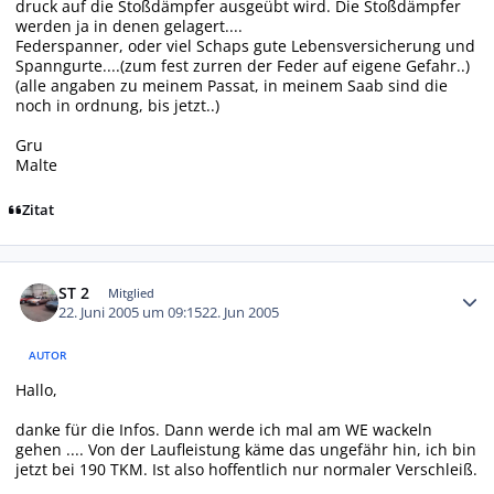
druck auf die Stoßdämpfer ausgeübt wird. Die Stoßdämpfer
werden ja in denen gelagert....
Federspanner, oder viel Schaps gute Lebensversicherung und
Spanngurte....(zum fest zurren der Feder auf eigene Gefahr..)
(alle angaben zu meinem Passat, in meinem Saab sind die
noch in ordnung, bis jetzt..)
Gru
Malte
Zitat
Autor-Statistiken
ST 2
Mitglied
22. Juni 2005 um 09:15
22. Jun 2005
AUTOR
Hallo,
danke für die Infos. Dann werde ich mal am WE wackeln
gehen .... Von der Laufleistung käme das ungefähr hin, ich bin
jetzt bei 190 TKM. Ist also hoffentlich nur normaler Verschleiß.