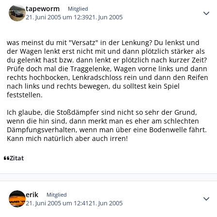
tapeworm
Mitglied
21. Juni 2005 um 12:39
21. Jun 2005
was meinst du mit "Versatz" in der Lenkung? Du lenkst und
der Wagen lenkt erst nicht mit und dann plötzlich stärker als
du gelenkt hast bzw. dann lenkt er plötzlich nach kurzer Zeit?
Prüfe doch mal die Traggelenke, Wagen vorne links und dann
rechts hochbocken, Lenkradschloss rein und dann den Reifen
nach links und rechts bewegen, du solltest kein Spiel
feststellen.
Ich glaube, die Stoßdämpfer sind nicht so sehr der Grund,
wenn die hin sind, dann merkt man es eher am schlechten
Dämpfungsverhalten, wenn man über eine Bodenwelle fährt.
Kann mich natürlich aber auch irren!
Zitat
Autor-Statistiken
erik
Mitglied
21. Juni 2005 um 12:41
21. Jun 2005