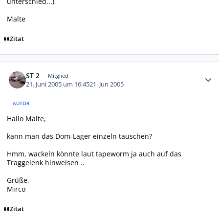
unterschied...)
Malte
Zitat
Autor-Statistiken
ST 2
Mitglied
21. Juni 2005 um 16:45
21. Jun 2005
AUTOR
Hallo Malte,
kann man das Dom-Lager einzeln tauschen?
Hmm, wackeln könnte laut tapeworm ja auch auf das
Traggelenk hinweisen ..
Grüße,
Mirco
Zitat