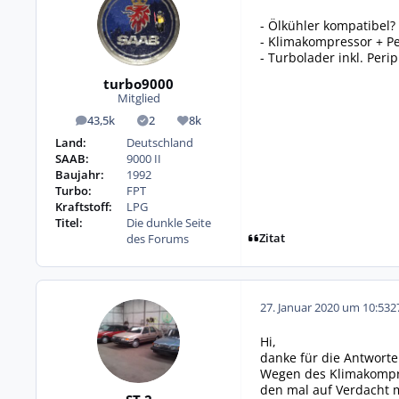
- Ölkühler kompatibel?
- Klimakompressor + P
- Turbolader inkl. Peri
turbo9000
Mitglied
43,5k
2
8k
Beiträge
Lösungen
Reputation
Land:
Deutschland
SAAB:
9000 II
Baujahr:
1992
Turbo:
FPT
Kraftstoff:
LPG
Titel:
Die dunkle Seite
Zitat
des Forums
27. Januar 2020 um 10:53
2
Hi,
danke für die Antworte
Wegen des Klimakompres
den mal auf Verdacht m