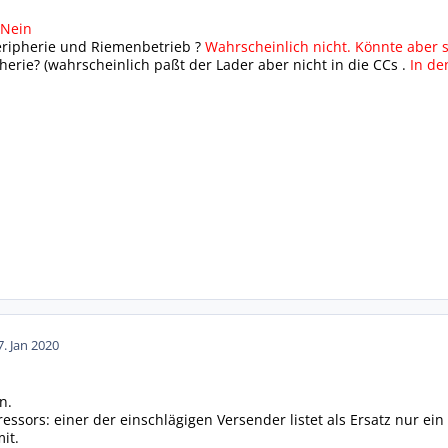
Nein
eripherie und Riemenbetrieb ?
Wahrscheinlich nicht. Könnte aber 
pherie? (wahrscheinlich paßt der Lader aber nicht in die CCs .
In de
7. Jan 2020
n.
sors: einer der einschlägigen Versender listet als Ersatz nur ein 
it.