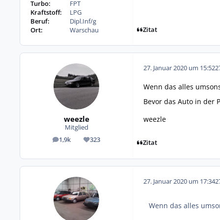
Turbo:
FPT
Kraftstoff:
LPG
Beruf:
Dipl.Inf/g
Zitat
Ort:
Warschau
27. Januar 2020 um 15:52
2
Wenn das alles umsons
Bevor das Auto in der P
weezle
weezle
Mitglied
1,9k
323
Beiträge
Reputation
Zitat
27. Januar 2020 um 17:34
2
Wenn das alles umson