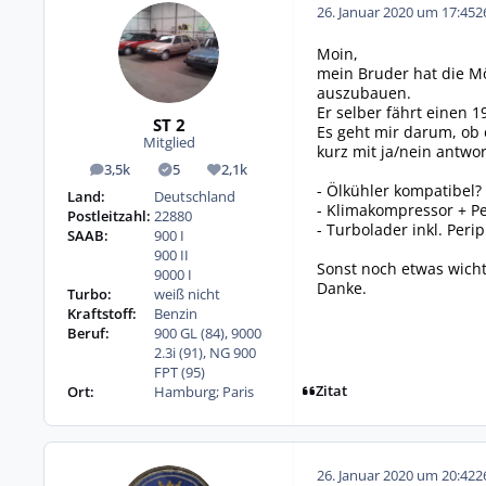
26. Januar 2020 um 17:45
2
Moin,
mein Bruder hat die Mö
auszubauen.
Er selber fährt einen 
ST 2
Es geht mir darum, ob 
Mitglied
kurz mit ja/nein antwor
3,5k
5
2,1k
Beiträge
Lösungen
Reputation
- Ölkühler kompatibel?
Land:
Deutschland
- Klimakompressor + P
Postleitzahl:
22880
- Turbolader inkl. Peri
SAAB:
900 I
900 II
Sonst noch etwas wich
9000 I
Danke.
Turbo:
weiß nicht
Kraftstoff:
Benzin
Beruf:
900 GL (84), 9000
2.3i (91), NG 900
FPT (95)
Zitat
Ort:
Hamburg; Paris
26. Januar 2020 um 20:42
2