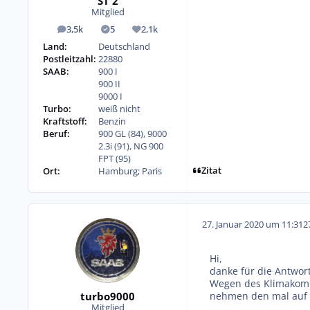
ST 2
Mitglied
3,5k
5
2,1k
Beiträge
Lösungen
Reputation
Land:
Deutschland
Postleitzahl:
22880
SAAB:
900 I
900 II
9000 I
Turbo:
weiß nicht
Kraftstoff:
Benzin
Beruf:
900 GL (84), 9000
2.3i (91), NG 900
FPT (95)
Zitat
Ort:
Hamburg; Paris
27. Januar 2020 um 11:31
2
Hi,
danke für die Antwor
Wegen des Klimakompre
turbo9000
nehmen den mal auf 
Mitglied