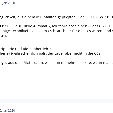
6. Jan 2020
glichkeit, aus einem verunfallten gepflegten 96er CS 110 KW 2.0 T
1991er CC 2,3l Turbo Automatik, ich fahre noch einen 88er CC 2.0 T
einige Technikteile aus dem CS brauchbar für die CCs wären, und v
ten:
eripherie und Riemenbetrieb ?
pherie? (wahrscheinlich paßt der Lader aber nicht in die CCs ...)
tiges aus dem Motorraum, was man mitnehmen sollte, wenn man d
6. Jan 2020