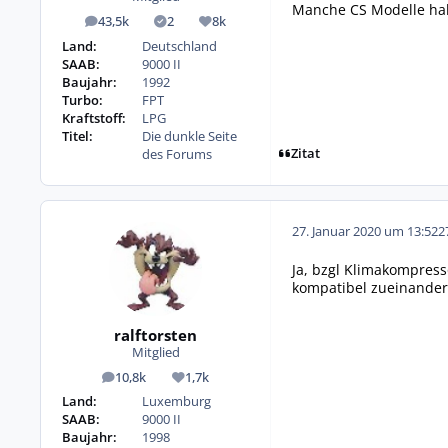
Manche CS Modelle hab
43,5k
2
8k
Beiträge
Lösungen
Reputation
Land:
Deutschland
SAAB:
9000 II
Baujahr:
1992
Turbo:
FPT
Kraftstoff:
LPG
Titel:
Die dunkle Seite
Zitat
des Forums
27. Januar 2020 um 13:52
2
Ja, bzgl Klimakompress
kompatibel zueinander
ralftorsten
Mitglied
10,8k
1,7k
Beiträge
Reputation
Land:
Luxemburg
SAAB:
9000 II
Baujahr:
1998