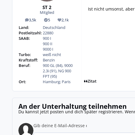
ST 2
Ist nicht umsonst, aber
Mitglied
3,5k
5
2,1k
Beiträge
Lösungen
Reputation
Land:
Deutschland
Postleitzahl:
22880
SAAB:
900 I
900 II
9000 I
Turbo:
weiß nicht
Kraftstoff:
Benzin
Beruf:
900 GL (84), 9000
2.3i (91), NG 900
FPT (95)
Zitat
Ort:
Hamburg; Paris
An der Unterhaltung teilnehmen
Du kannst jetzt posten und dich später registrieren. Wen