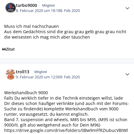
turbo9000
Mitglied
8. Februar 2020 um 18:18
8. Feb 2020
Muss ich mal nachschauen
Aus dem Gedächtnis sind die grau grau gelb grau grau nicht
die weisesten ich mag mich aber täuschen
Zitat
Autor-Statistiken
troll13
Mitglied
9. Februar 2020 um 12:00
9. Feb 2020
Werkshandbuch 9000
Falls Du wirklich tiefer in die Technik einsteigen willst, lade
Dir dieses schon häufiger verlinkte (und auch mit der Forums-
Suche zu findende) komplette Werkshandbuch vom 9000
runter, vorausgesetzt, du kannst englisch.
Band 7, suspension and wheels, M85 bis M95, (M95 ist schon
9000/II, gilt also weitgehend auch für Dein M96)
https://drive.google.com/drive/folders/0Bw9mFfRZIubucVBtWl