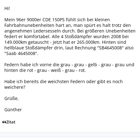
Hi!
Mein 96er 9000er CDE 150PS fühlt sich bei kleinen
Fahrbahnunebenheiten hart an, man spürt es halt trotz den
angenehmen Ledersesseln durch. Bei größeren Unebenheiten
federt er komfortabel. Alle 4 Stoßdämpfer wurden 2008 bei
149.000km getauscht - jetzt hat er 265.000km. Hinten sind
hellblaue Stoßdämpfer drin, laut Rechnung "SB4645008" also
"Saab 4645008".
Federn habe ich vorne die grau - grau - gelb - grau - grau und
hinten die rot - grau - weiß - grau - rot.
Habe ich bereits die weichsten Federn oder gibt es noch
weichere?
Grüße,
Günther
Zitat
Autor-Statistiken