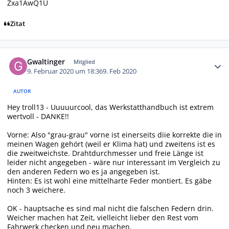
Zxa1AwQ1U
Zitat
Autor-Statistiken
Gwaltinger
Mitglied
9. Februar 2020 um 18:36
9. Feb 2020
AUTOR
Hey troll13 - Uuuuurcool, das Werkstatthandbuch ist extrem
wertvoll - DANKE!!
Vorne: Also "grau-grau" vorne ist einerseits diie korrekte die in
meinen Wagen gehört (weil er Klima hat) und zweitens ist es
die zweitweichste. Drahtdurchmesser und freie Länge ist
leider nicht angegeben - wäre nur interessant im Vergleich zu
den anderen Federn wo es ja angegeben ist.
Hinten: Es ist wohl eine mittelharte Feder montiert. Es gäbe
noch 3 weichere.
OK - hauptsache es sind mal nicht die falschen Federn drin.
Weicher machen hat Zeit, vielleicht lieber den Rest vom
Fahrwerk checken und neu machen.