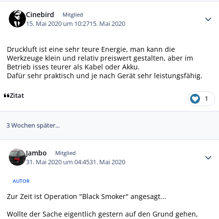
Autor-Statistiken
Cinebird
Mitglied
15. Mai 2020 um 10:27
15. Mai 2020
Druckluft ist eine sehr teure Energie, man kann die
Werkzeuge klein und relativ preiswert gestalten, aber im
Betrieb isses teurer als Kabel oder Akku.
Dafür sehr praktisch und je nach Gerät sehr leistungsfähig.
Zitat
1
3 Wochen später...
Autor-Statistiken
Jambo
Mitglied
31. Mai 2020 um 04:45
31. Mai 2020
AUTOR
Zur Zeit ist Operation "Black Smoker" angesagt...
Wollte der Sache eigentlich gestern auf den Grund gehen,