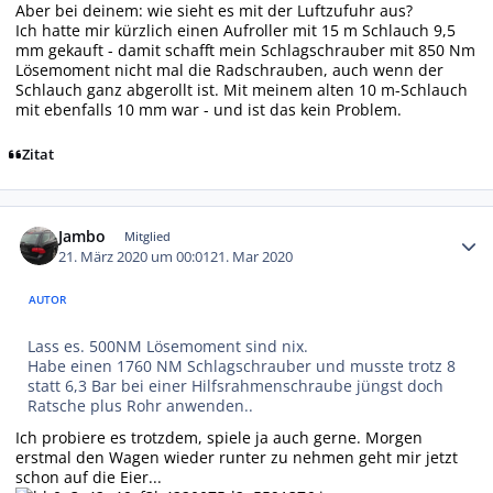
Aber bei deinem: wie sieht es mit der Luftzufuhr aus?
Ich hatte mir kürzlich einen Aufroller mit 15 m Schlauch 9,5
mm gekauft - damit schafft mein Schlagschrauber mit 850 Nm
Lösemoment nicht mal die Radschrauben, auch wenn der
Schlauch ganz abgerollt ist. Mit meinem alten 10 m-Schlauch
mit ebenfalls 10 mm war - und ist das kein Problem.
Zitat
Autor-Statistiken
Jambo
Mitglied
21. März 2020 um 00:01
21. Mar 2020
AUTOR
Lass es. 500NM Lösemoment sind nix.
Habe einen 1760 NM Schlagschrauber und musste trotz 8
statt 6,3 Bar bei einer Hilfsrahmenschraube jüngst doch
Ratsche plus Rohr anwenden..
Ich probiere es trotzdem, spiele ja auch gerne. Morgen
erstmal den Wagen wieder runter zu nehmen geht mir jetzt
schon auf die Eier...