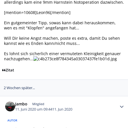
allerdings kam eine 9mm Harnstein Notoperation dazwischen.
[mention=10608]Leon96[/mention]
Ein gutgemeinter Tipp, sowas kann dabei herauskommen,
wen es mit "Klopfen" angefangen hat...
Will Dir keine Angst machen, poste es extra, damit Du sehen
kannst wie es Enden kann/nicht muss...
Es lohnt sich sicherlich einer vermuteten Kleinigkeit genauer
nachzugehen...
Zitat
2 Wochen später...
Autor-Statistiken
Jambo
Mitglied
11. Juni 2020 um 09:44
11. Jun 2020
AUTOR