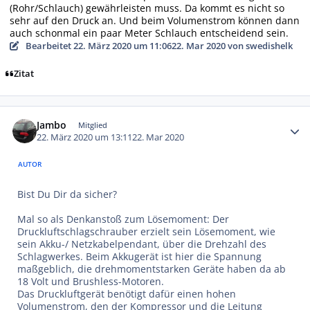
(Rohr/Schlauch) gewährleisten muss. Da kommt es nicht so
sehr auf den Druck an. Und beim Volumenstrom können dann
auch schonmal ein paar Meter Schlauch entscheidend sein.
Bearbeitet
22. März 2020 um 11:06
22. Mar 2020
von swedishelk
Zitat
Autor-Statistiken
Jambo
Mitglied
22. März 2020 um 13:11
22. Mar 2020
AUTOR
Bist Du Dir da sicher?
Mal so als Denkanstoß zum Lösemoment: Der
Druckluftschlagschrauber erzielt sein Lösemoment, wie
sein Akku-/ Netzkabelpendant, über die Drehzahl des
Schlagwerkes. Beim Akkugerät ist hier die Spannung
maßgeblich, die drehmomentstarken Geräte haben da ab
18 Volt und Brushless-Motoren.
Das Druckluftgerät benötigt dafür einen hohen
Volumenstrom, den der Kompressor und die Leitung