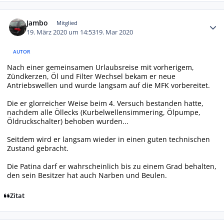
Autor-Statistiken
Jambo
Mitglied
19. März 2020 um 14:53
19. Mar 2020
AUTOR
Nach einer gemeinsamen Urlaubsreise mit vorherigem,
Zündkerzen, Öl und Filter Wechsel bekam er neue
Antriebswellen und wurde langsam auf die MFK vorbereitet.
Die er glorreicher Weise beim 4. Versuch bestanden hatte,
nachdem alle Öllecks (Kurbelwellensimmering, Ölpumpe,
Öldruckschalter) behoben wurden...
Seitdem wird er langsam wieder in einen guten technischen
Zustand gebracht.
Die Patina darf er wahrscheinlich bis zu einem Grad behalten,
den sein Besitzer hat auch Narben und Beulen.
Zitat
Autor-Statistiken