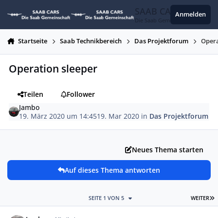
Zum Inhalt springen
SAAB CARS
Anmelden
Die Saab Gemeinschaft
Startseite
Saab Technikbereich
Das Projektforum
Opera
Operation sleeper
Teilen
Follower
Jambo
19. März 2020 um 14:45
19. Mar 2020
in
Das Projektforum
Neues Thema starten
Auf dieses Thema antworten
L
SEITE 1 VON 5
WEITER
Autor-Statistiken