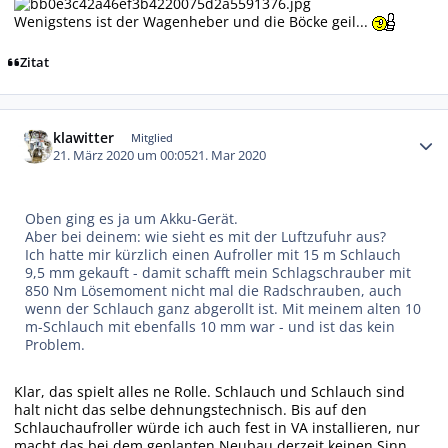
Wenigstens ist der Wagenheber und die Böcke geil...
Zitat
Autor-Statistiken
klawitter
Mitglied
21. März 2020 um 00:05
21. Mar 2020
Oben ging es ja um Akku-Gerät.
Aber bei deinem: wie sieht es mit der Luftzufuhr aus?
Ich hatte mir kürzlich einen Aufroller mit 15 m Schlauch
9,5 mm gekauft - damit schafft mein Schlagschrauber mit
850 Nm Lösemoment nicht mal die Radschrauben, auch
wenn der Schlauch ganz abgerollt ist. Mit meinem alten 10
m-Schlauch mit ebenfalls 10 mm war - und ist das kein
Problem.
Klar, das spielt alles ne Rolle. Schlauch und Schlauch sind
halt nicht das selbe dehnungstechnisch. Bis auf den
Schlauchaufroller würde ich auch fest in VA installieren, nur
macht das bei dem geplanten Neubau derzeit keinen Sinn.