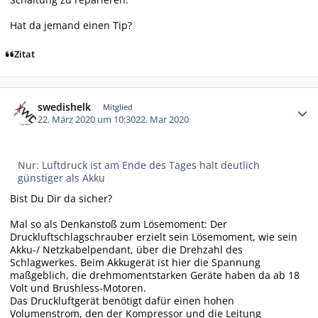
Hat da jemand einen Tip?
Zitat
Autor-Statistiken
swedishelk
Mitglied
22. März 2020 um 10:30
22. Mar 2020
Nur: Luftdruck ist am Ende des Tages halt deutlich
günstiger als Akku
Bist Du Dir da sicher?
Mal so als Denkanstoß zum Lösemoment: Der
Druckluftschlagschrauber erzielt sein Lösemoment, wie sein
Akku-/ Netzkabelpendant, über die Drehzahl des
Schlagwerkes. Beim Akkugerät ist hier die Spannung
maßgeblich, die drehmomentstarken Geräte haben da ab 18
Volt und Brushless-Motoren.
Das Druckluftgerät benötigt dafür einen hohen
Volumenstrom, den der Kompressor und die Leitung