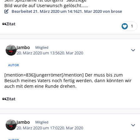
Bild wurde auf Userwunsch gelöscht……
Bearbeitet
21. März 2020 um 14:16
21. Mar 2020
von brose
Zitat
1
Autor-Statistiken
Jambo
Mitglied
20. März 2020 um 13:56
20. Mar 2020
AUTOR
[mention=836]jungerrömer[/mention] Der muss bis zum
Besuch meines Vaters noch fertig werden, dann könnten wir
auch mit dem eine Runde drehen.
Zitat
Autor-Statistiken
Jambo
Mitglied
20. März 2020 um 17:02
20. Mar 2020
AUTOR