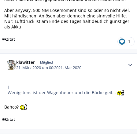
Aber anyway, 500 NM Lösemoment sind so oder so nicht viel.
Mit händischem Anlösen aber dennoch eine sinnvolle Hilfe.
Nur: Luftdruck ist am Ende des Tages halt deutlich günstiger
als Akku
Zitat
1
Autor-Statistiken
klawitter
Mitglied
21. März 2020 um 00:20
21. Mar 2020
I
Wenigstens ist der Wagenheber und die Böcke geil...
Bahco?
Zitat
Autor-Statistiken