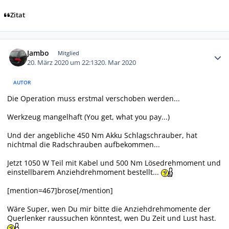
Zitat
Autor-Statistiken
Jambo
Mitglied
20. März 2020 um 22:13
20. Mar 2020
AUTOR
Die Operation muss erstmal verschoben werden...
Werkzeug mangelhaft (You get, what you pay...)
Und der angebliche 450 Nm Akku Schlagschrauber, hat
nichtmal die Radschrauben aufbekommen...
Jetzt 1050 W Teil mit Kabel und 500 Nm Lösedrehmoment und
einstellbarem Anziehdrehmoment bestellt...
[mention=467]brose[/mention]
Wäre Super, wen Du mir bitte die Anziehdrehmomente der
Querlenker raussuchen könntest, wen Du Zeit und Lust hast.