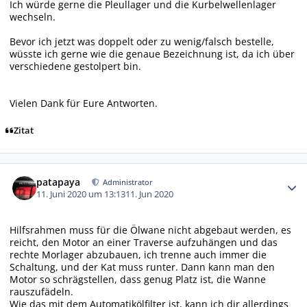
Ich würde gerne die Pleullager und die Kurbelwellenlager
wechseln.
Bevor ich jetzt was doppelt oder zu wenig/falsch bestelle,
wüsste ich gerne wie die genaue Bezeichnung ist, da ich über
verschiedene gestolpert bin.
Vielen Dank für Eure Antworten.
Zitat
Autor-Statistiken
patapaya
Administrator
11. Juni 2020 um 13:13
11. Jun 2020
Hilfsrahmen muss für die Ölwane nicht abgebaut werden, es
reicht, den Motor an einer Traverse aufzuhängen und das
rechte Morlager abzubauen, ich trenne auch immer die
Schaltung, und der Kat muss runter. Dann kann man den
Motor so schrägstellen, dass genug Platz ist, die Wanne
rauszufädeln.
Wie das mit dem Automatikölfilter ist, kann ich dir allerdings