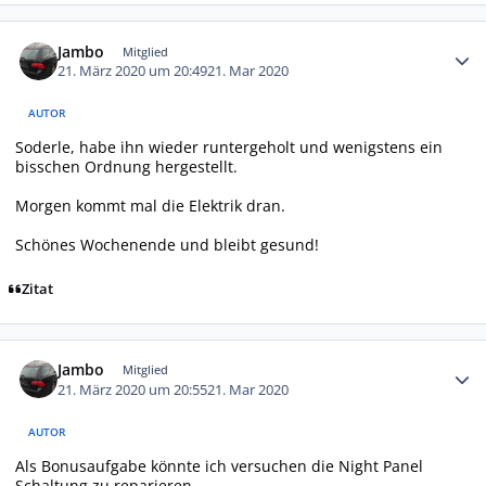
Autor-Statistiken
Jambo
Mitglied
21. März 2020 um 20:49
21. Mar 2020
AUTOR
Soderle, habe ihn wieder runtergeholt und wenigstens ein
bisschen Ordnung hergestellt.
Morgen kommt mal die Elektrik dran.
Schönes Wochenende und bleibt gesund!
Zitat
Autor-Statistiken
Jambo
Mitglied
21. März 2020 um 20:55
21. Mar 2020
AUTOR
Als Bonusaufgabe könnte ich versuchen die Night Panel
Schaltung zu reparieren.