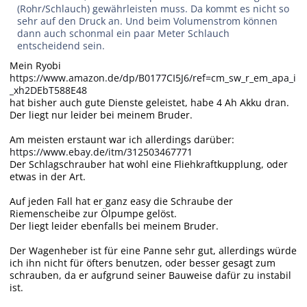
(Rohr/Schlauch) gewährleisten muss. Da kommt es nicht so
sehr auf den Druck an. Und beim Volumenstrom können
dann auch schonmal ein paar Meter Schlauch
entscheidend sein.
Mein Ryobi
https://www.amazon.de/dp/B0177CI5J6/ref=cm_sw_r_em_apa_i
_xh2DEbT588E48
hat bisher auch gute Dienste geleistet, habe 4 Ah Akku dran.
Der liegt nur leider bei meinem Bruder.
Am meisten erstaunt war ich allerdings darüber:
https://www.ebay.de/itm/312503467771
Der Schlagschrauber hat wohl eine Fliehkraftkupplung, oder
etwas in der Art.
Auf jeden Fall hat er ganz easy die Schraube der
Riemenscheibe zur Ölpumpe gelöst.
Der liegt leider ebenfalls bei meinem Bruder.
Der Wagenheber ist für eine Panne sehr gut, allerdings würde
ich ihn nicht für öfters benutzen, oder besser gesagt zum
schrauben, da er aufgrund seiner Bauweise dafür zu instabil
ist.