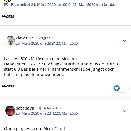
Bearbeitet
21. März 2020 um 00:04
21. Mar 2020
von Jambo
Zitat
Autor-Statistiken
klawitter
Mitglied
20. März 2020 um 23:31
20. Mar 2020
Lass es. 500NM Lösemoment sind nix.
Habe einen 1760 NM Schlagschrauber und musste trotz 8
statt 6,3 Bar bei einer Hilfsrahmenschraube jüngst doch
Ratsche plus Rohr anwenden..
Zitat
3
Autor-Statistiken
patapaya
Administrator
20. März 2020 um 23:42
20. Mar 2020
Oben ging es ja um Akku-Gerät.