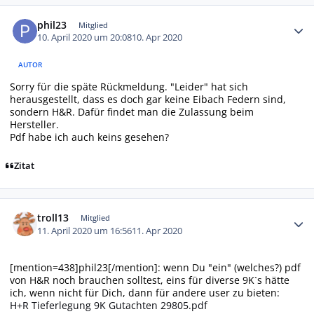
Autor-Statistiken
phil23
Mitglied
10. April 2020 um 20:08
10. Apr 2020
AUTOR
Sorry für die späte Rückmeldung. "Leider" hat sich
herausgestellt, dass es doch gar keine Eibach Federn sind,
sondern H&R. Dafür findet man die Zulassung beim
Hersteller.
Pdf habe ich auch keins gesehen?
Zitat
Autor-Statistiken
troll13
Mitglied
11. April 2020 um 16:56
11. Apr 2020
[mention=438]phil23[/mention]: wenn Du "ein" (welches?) pdf
von H&R noch brauchen solltest, eins für diverse 9K`s hätte
ich, wenn nicht für Dich, dann für andere user zu bieten:
H+R Tieferlegung 9K Gutachten 29805.pdf