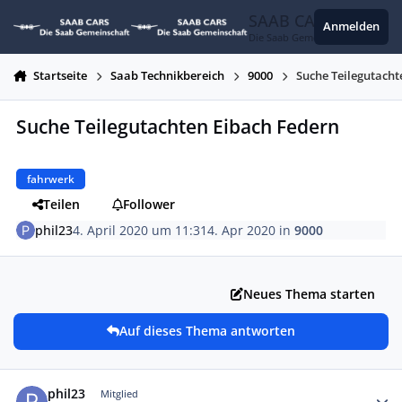
Zum Inhalt springen
SAAB CARS
Anmelden
Die Saab Gemeinschaft
Startseite
Saab Technikbereich
9000
Suche Teilegutacht
Suche Teilegutachten Eibach Federn
fahrwerk
Teilen
Follower
phil23
4. April 2020 um 11:31
4. Apr 2020
in
9000
Neues Thema starten
Auf dieses Thema antworten
Autor-Statistiken
phil23
Mitglied