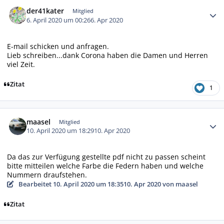
Autor-Statistiken
der41kater
Mitglied
6. April 2020 um 00:26
6. Apr 2020
E-mail schicken und anfragen.
Lieb schreiben...dank Corona haben die Damen und Herren
viel Zeit.
Zitat
1
Autor-Statistiken
maasel
Mitglied
10. April 2020 um 18:29
10. Apr 2020
Da das zur Verfügung gestellte pdf nicht zu passen scheint
bitte mitteilen welche Farbe die Federn haben und welche
Nummern draufstehen.
Bearbeitet
10. April 2020 um 18:35
10. Apr 2020
von maasel
Zitat