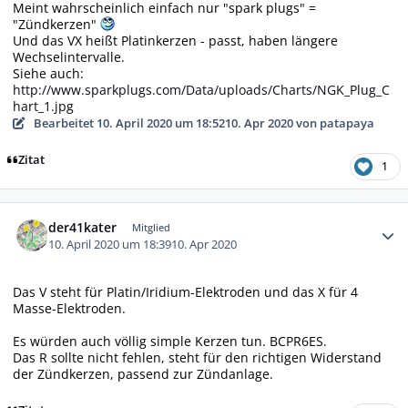
Meint wahrscheinlich einfach nur "spark plugs" =
"Zündkerzen"
Und das VX heißt Platinkerzen - passt, haben längere
Wechselintervalle.
Siehe auch:
http://www.sparkplugs.com/Data/uploads/Charts/NGK_Plug_C
hart_1.jpg
Bearbeitet
10. April 2020 um 18:52
10. Apr 2020
von patapaya
Zitat
1
Autor-Statistiken
der41kater
Mitglied
10. April 2020 um 18:39
10. Apr 2020
Das V steht für Platin/Iridium-Elektroden und das X für 4
Masse-Elektroden.
Es würden auch völlig simple Kerzen tun. BCPR6ES.
Das R sollte nicht fehlen, steht für den richtigen Widerstand
der Zündkerzen, passend zur Zündanlage.