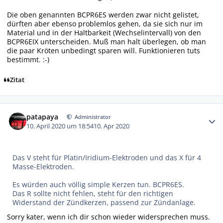
Die oben genannten BCPR6ES werden zwar nicht gelistet,
dürften aber ebenso problemlos gehen, da sie sich nur im
Material und in der Haltbarkeit (Wechselintervall) von den
BCPR6EIX unterscheiden. Muß man halt überlegen, ob man
die paar Kröten unbedingt sparen will. Funktionieren tuts
bestimmt. :-)
Zitat
Autor-Statistiken
patapaya
Administrator
10. April 2020 um 18:54
10. Apr 2020
Das V steht für Platin/Iridium-Elektroden und das X für 4
Masse-Elektroden.
Es würden auch völlig simple Kerzen tun. BCPR6ES.
Das R sollte nicht fehlen, steht für den richtigen
Widerstand der Zündkerzen, passend zur Zündanlage.
Sorry kater, wenn ich dir schon wieder widersprechen muss.