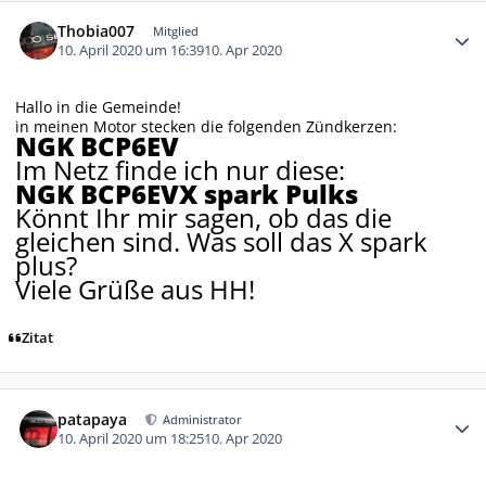
Autor-Statistiken
Thobia007
Mitglied
10. April 2020 um 16:39
10. Apr 2020
Hallo in die Gemeinde!
in meinen Motor stecken die folgenden Zündkerzen:
NGK BCP6EV
Im Netz finde ich nur diese:
NGK BCP6EVX spark Pulks
Könnt Ihr mir sagen, ob das die
gleichen sind. Was soll das X spark
plus?
Viele Grüße aus HH!
Zitat
Autor-Statistiken
patapaya
Administrator
10. April 2020 um 18:25
10. Apr 2020