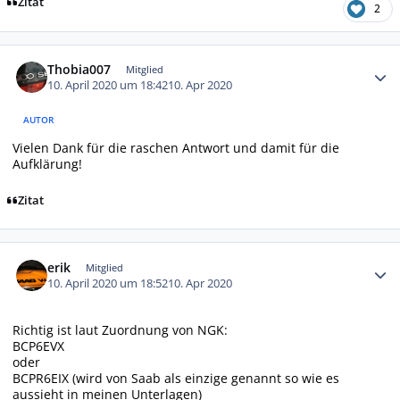
Zitat
2
Autor-Statistiken
Thobia007
Mitglied
10. April 2020 um 18:42
10. Apr 2020
AUTOR
Vielen Dank für die raschen Antwort und damit für die
Aufklärung!
Zitat
Autor-Statistiken
erik
Mitglied
10. April 2020 um 18:52
10. Apr 2020
Richtig ist laut Zuordnung von NGK:
BCP6EVX
oder
BCPR6EIX (wird von Saab als einzige genannt so wie es
aussieht in meinen Unterlagen)