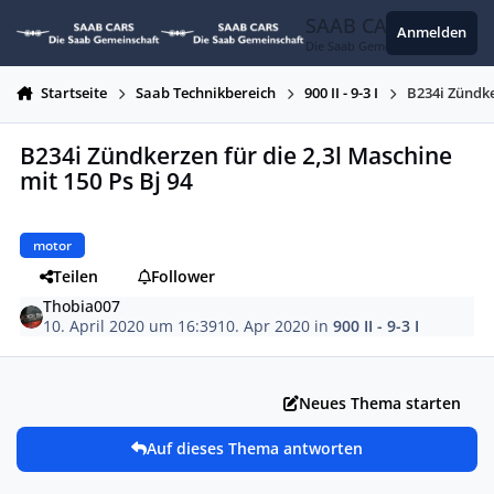
Zum Inhalt springen
SAAB CARS
Anmelden
Die Saab Gemeinschaft
Startseite
Saab Technikbereich
900 II - 9-3 I
B234i Zündke
B234i Zündkerzen für die 2,3l Maschine
mit 150 Ps Bj 94
motor
Teilen
Follower
Thobia007
10. April 2020 um 16:39
10. Apr 2020
in
900 II - 9-3 I
Neues Thema starten
Auf dieses Thema antworten