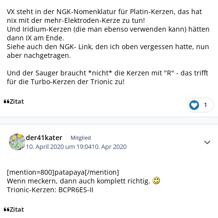
VX steht in der NGK-Nomenklatur für Platin-Kerzen, das hat
nix mit der mehr-Elektroden-Kerze zu tun!
Und Iridium-Kerzen (die man ebenso verwenden kann) hätten
dann IX am Ende.
Siehe auch den NGK- Link, den ich oben vergessen hatte, nun
aber nachgetragen.
Und der Sauger braucht *nicht* die Kerzen mit "R" - das trifft
für die Turbo-Kerzen der Trionic zu!
Zitat
1
Autor-Statistiken
der41kater
Mitglied
10. April 2020 um 19:04
10. Apr 2020
[mention=800]patapaya[/mention]
Wenn meckern, dann auch komplett richtig.
Trionic-Kerzen: BCPR6ES-II
Zitat