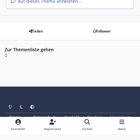
Auf dieses Thema antworten...
Teilen
Follower
Zur Themenliste gehen
Heller Modus
Dunkler Modus
Systemeinstellung
Design
Datenschutz
Kontakt
Cookies
Impressum
© Copyright 2025 - SAABoteure e. V.
Powered by
Invision Community
Anmelden
Registrieren
Suchen
Menü