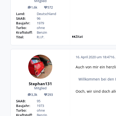
Mitglied
1,6k
572
Beiträge
Reputation
Land:
Deutschland
SAAB:
96
Baujahr:
1979
Turbo:
ohne
Kraftstoff:
Benzin
Zitat
Titel:
R.I.P.
16. April 2020 um 18:47
16.
Auch von mir ein herzl
Willkommen bei den B
Stephan131
Mitglied
Ooch, wir sind doch al
3,3k
293
Beiträge
Reputation
SAAB:
95
Baujahr:
1973
Turbo:
ohne
Kraftstoff:
Benzin