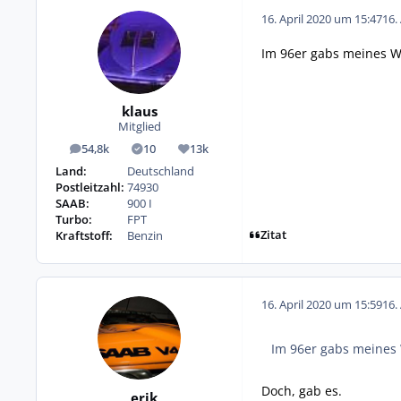
16. April 2020 um 15:47
16.
Im 96er gabs meines W
klaus
Mitglied
54,8k
10
13k
Beiträge
Lösungen
Reputation
Land:
Deutschland
Postleitzahl:
74930
SAAB:
900 I
Turbo:
FPT
Zitat
Kraftstoff:
Benzin
16. April 2020 um 15:59
16.
Im 96er gabs meines 
Doch, gab es.
erik