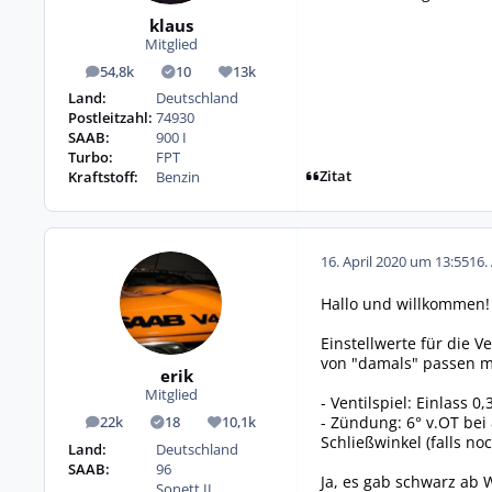
klaus
Mitglied
54,8k
10
13k
Beiträge
Lösungen
Reputation
Land:
Deutschland
Postleitzahl:
74930
SAAB:
900 I
Turbo:
FPT
Zitat
Kraftstoff:
Benzin
16. April 2020 um 13:55
16.
Hallo und willkommen!
Einstellwerte für die 
von "damals" passen m
erik
Mitglied
- Ventilspiel: Einlass 0
- Zündung: 6° v.OT bei
22k
18
10,1k
Beiträge
Lösungen
Reputation
Schließwinkel (falls n
Land:
Deutschland
SAAB:
96
Ja, es gab schwarz ab 
Sonett II