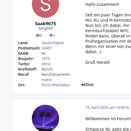
Hallo zusammen!
Seit ein paar Tagen bin
HU, AU und H-Kennzeic
Saab9675
Nun bin ich dabei, ih
Mitglied
Kennbuchstaben MYC. U
finden kann, überall i
4
1
Beiträge
Reputation
Prüforganisation mit 
Land:
Deutschland
Wenn mir einer von Euc
Postleitzahl:
32457
dabei...)
SAAB:
96
Baujahr:
1975
Gruß Harald
Turbo:
ohne
Kraftstoff:
Benzin
Beruf:
Berufsfeuerwehr
mann
Zitat
Ort:
Porta Westfalica
16. April 2020 um 13:45
16.
Willkommen im Forum!
Schwarze 96, gabs die