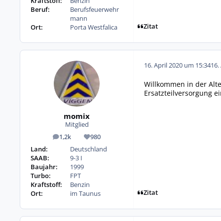
Kraftstoff:
Benzin
Beruf:
Berufsfeuerwehr
mann
Zitat
Ort:
Porta Westfalica
16. April 2020 um 15:34
16.
Willkommen in der Alte
Ersatzteilversorgung e
momix
Mitglied
1,2k
980
Beiträge
Reputation
Land:
Deutschland
SAAB:
9-3 I
Baujahr:
1999
Turbo:
FPT
Kraftstoff:
Benzin
Zitat
Ort:
im Taunus