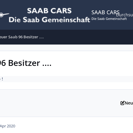
SAAB CARS
Durchs
Die Saab Gemeinschaft
euer Saab 96 Besitzer ....
 Besitzer ....
 !
Neu
 Apr 2020