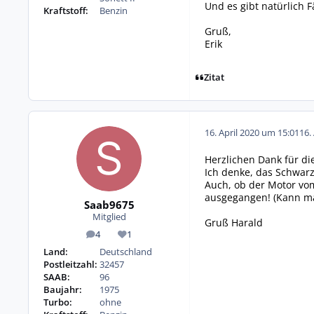
Und es gibt natürlich 
Kraftstoff:
Benzin
Gruß,
Erik
Zitat
16. April 2020 um 15:01
16.
Herzlichen Dank für di
Ich denke, das Schwarz
Auch, ob der Motor vo
ausgegangen! (Kann ma
Saab9675
Mitglied
Gruß Harald
4
1
Beiträge
Reputation
Land:
Deutschland
Postleitzahl:
32457
SAAB:
96
Baujahr:
1975
Turbo:
ohne