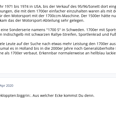
r 1971 bis 1974 in USA, bis der Verkauf des 95/96/Sonett dort e
ungen, die mit dem 1700er einfacher einzuhalten waren als mit d
für den Motorsport mit der 1700ccm-Maschine. Der 1500er hätte n
kam das der Motorsport-Abteilung sehr gelegen.
ine Sonderserie namens "1700 S" in Schweden. 1700er mit Sportsa
 in Indischgelb mit schwarzen Rallye-Streifen, Sportlenkrad und Fu
ele Leute auf der Suche nach etwas mehr Leistung den 1700er aus 
Zumal es in Holland bis in die 2000er Jahre noch Generalüberholt
e als 1700er verbaut. Erkennbar normalerweise an hellblau lackie
 Apr 2020
kloppten:biggrin:. Aus welcher Ecke kommst Du denn.