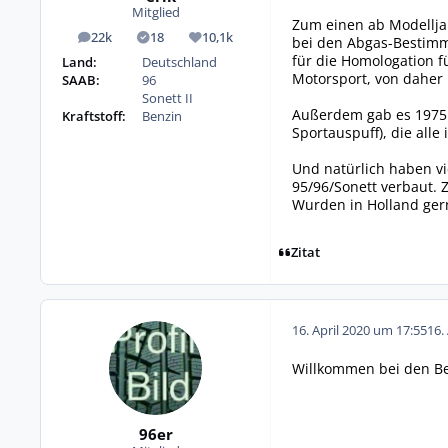
Mitglied
Zum einen ab Modelljah
22k
18
10,1k
bei den Abgas-Bestimm
Beiträge
Lösungen
Reputation
für die Homologation 
Land:
Deutschland
Motorsport, von daher 
SAAB:
96
Sonett II
Außerdem gab es 1975 e
Kraftstoff:
Benzin
Sportauspuff), die alle
Und natürlich haben vi
95/96/Sonett verbaut. 
Wurden in Holland gern
Zitat
16. April 2020 um 17:55
16.
Willkommen bei den Be
96er