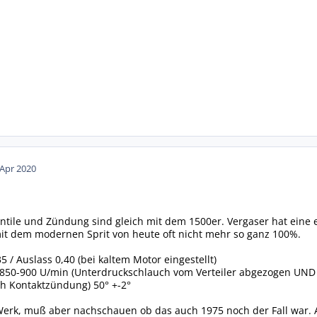
 Apr 2020
Ventile und Zündung sind gleich mit dem 1500er. Vergaser hat ein
it dem modernen Sprit von heute oft nicht mehr so ganz 100%.
,35 / Auslass 0,40 (bei kaltem Motor eingestellt)
 850-900 U/min (Unterdruckschlauch vom Verteiler abgezogen UND d
och Kontaktzündung) 50° +-2°
Werk, muß aber nachschauen ob das auch 1975 noch der Fall war. A