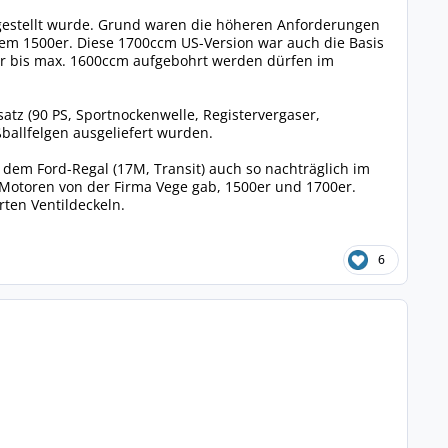
ingestellt wurde. Grund waren die höheren Anforderungen
em 1500er. Diese 1700ccm US-Version war auch die Basis
ur bis max. 1600ccm aufgebohrt werden dürfen im
tz (90 PS, Sportnockenwelle, Registervergaser,
ßballfelgen ausgeliefert wurden.
dem Ford-Regal (17M, Transit) auch so nachträglich im
e Motoren von der Firma Vege gab, 1500er und 1700er.
rten Ventildeckeln.
6