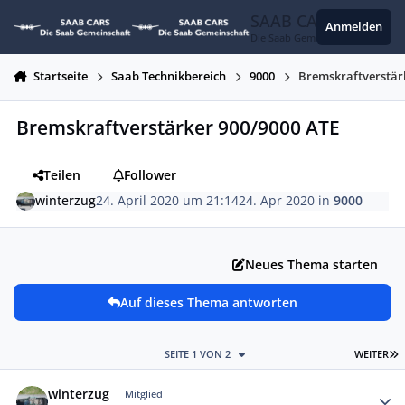
Zum Inhalt springen
SAAB CARS
Anmelden
Die Saab Gemeinschaft
Startseite
Saab Technikbereich
9000
Bremskraftverstär
Bremskraftverstärker 900/9000 ATE
Teilen
Follower
winterzug
24. April 2020 um 21:14
24. Apr 2020
in
9000
Neues Thema starten
Auf dieses Thema antworten
L
SEITE 1 VON 2
WEITER
Autor-Statistiken
winterzug
Mitglied