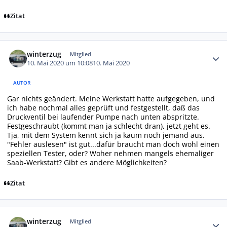
Zitat
Autor-Statistiken
winterzug
Mitglied
10. Mai 2020 um 10:08
10. Mai 2020
AUTOR
Gar nichts geändert. Meine Werkstatt hatte aufgegeben, und
ich habe nochmal alles geprüft und festgestellt, daß das
Druckventil bei laufender Pumpe nach unten abspritzte.
Festgeschraubt (kommt man ja schlecht dran), jetzt geht es.
Tja, mit dem System kennt sich ja kaum noch jemand aus.
"Fehler auslesen" ist gut...dafür braucht man doch wohl einen
speziellen Tester, oder? Woher nehmen mangels ehemaliger
Saab-Werkstatt? Gibt es andere Möglichkeiten?
Zitat
Autor-Statistiken
winterzug
Mitglied