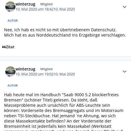
winterzug
Mitglied
10. Mai 2020 um 18:42
10. Mai 2020
AUTOR
Nee, ich hab es nicht so mit übertriebenem Datenschutz.
Mich hat es aus Norddeutschland ins Erzgebirge verschlagen.
Zitat
Autor-Statistiken
winterzug
Mitglied
10. Mai 2020 um 19:02
10. Mai 2020
AUTOR
Hab heute mal im Handbuch "Saab 9000 5.2 blockierfreies
Bremsen" (schöner Titel) gelesen. Da steht, daß
Masseprobleme auch ursächlich für ABS-Leuchte sein
können: Vorderseite des Bremsaggregats und im Motorraum
neben TSI-Steckbuchse. Hat jemand ´ne Ahnung, wo sich
diese Massekontakte befinden? An der Vorderseite der
Bremseinheit ist jedenfalls kein Massekabel (Werkstatt