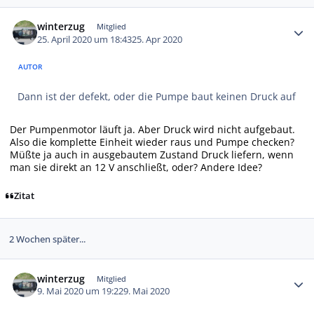
Autor-Statistiken
winterzug
Mitglied
25. April 2020 um 18:43
25. Apr 2020
AUTOR
Dann ist der defekt, oder die Pumpe baut keinen Druck auf
Der Pumpenmotor läuft ja. Aber Druck wird nicht aufgebaut.
Also die komplette Einheit wieder raus und Pumpe checken?
Müßte ja auch in ausgebautem Zustand Druck liefern, wenn
man sie direkt an 12 V anschließt, oder? Andere Idee?
Zitat
2 Wochen später...
Autor-Statistiken
winterzug
Mitglied
9. Mai 2020 um 19:22
9. Mai 2020