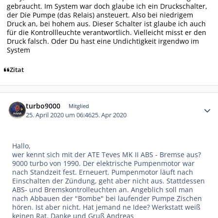
gebraucht. Im System war doch glaube ich ein Druckschalter,
der Die Pumpe (das Relais) ansteuert. Also bei niedrigem
Druck an, bei hohem aus. Dieser Schalter ist glaube ich auch
für die Kontrollleuchte verantwortlich. Vielleicht misst er den
Druck falsch. Oder Du hast eine Undichtigkeit irgendwo im
System
Zitat
Autor-Statistiken
turbo9000
Mitglied
25. April 2020 um 06:46
25. Apr 2020
Hallo,
wer kennt sich mit der ATE Teves MK II ABS - Bremse aus?
9000 turbo von 1990. Der elektrische Pumpenmotor war
nach Standzeit fest. Erneuert. Pumpenmotor läuft nach
Einschalten der Zündung, geht aber nicht aus. Stattdessen
ABS- und Bremskontrolleuchten an. Angeblich soll man
nach Abbauen der "Bombe" bei laufender Pumpe Zischen
hören. Ist aber nicht. Hat jemand ne Idee? Werkstatt weiß
keinen Rat. Danke und Gruß Andreas