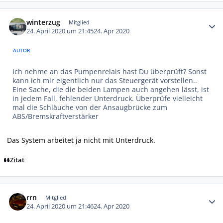
Autor-Statistiken
winterzug
Mitglied
24. April 2020 um 21:45
24. Apr 2020
AUTOR
Ich nehme an das Pumpenrelais hast Du überprüft? Sonst
kann ich mir eigentlich nur das Steuergerät vorstellen..
Eine Sache, die die beiden Lampen auch angehen lässt, ist
in jedem Fall, fehlender Unterdruck. Überprüfe vielleicht
mal die Schläuche von der Ansaugbrücke zum
ABS/Bremskraftverstärker
Das System arbeitet ja nicht mit Unterdruck.
Zitat
Autor-Statistiken
rrn
Mitglied
24. April 2020 um 21:46
24. Apr 2020