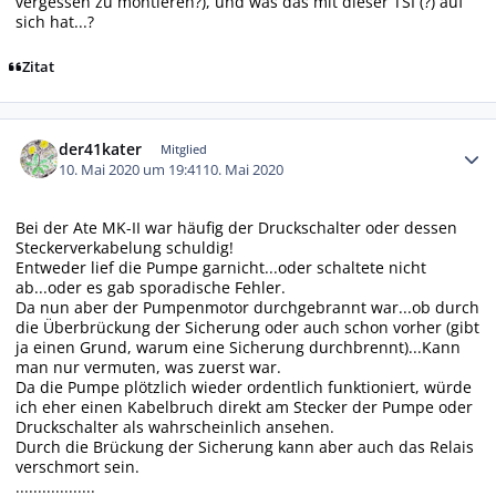
vergessen zu montieren?), und was das mit dieser TSI (?) auf
sich hat...?
Zitat
Autor-Statistiken
der41kater
Mitglied
10. Mai 2020 um 19:41
10. Mai 2020
Bei der Ate MK-II war häufig der Druckschalter oder dessen
Steckerverkabelung schuldig!
Entweder lief die Pumpe garnicht...oder schaltete nicht
ab...oder es gab sporadische Fehler.
Da nun aber der Pumpenmotor durchgebrannt war...ob durch
die Überbrückung der Sicherung oder auch schon vorher (gibt
ja einen Grund, warum eine Sicherung durchbrennt)...Kann
man nur vermuten, was zuerst war.
Da die Pumpe plötzlich wieder ordentlich funktioniert, würde
ich eher einen Kabelbruch direkt am Stecker der Pumpe oder
Druckschalter als wahrscheinlich ansehen.
Durch die Brückung der Sicherung kann aber auch das Relais
verschmort sein.
..................