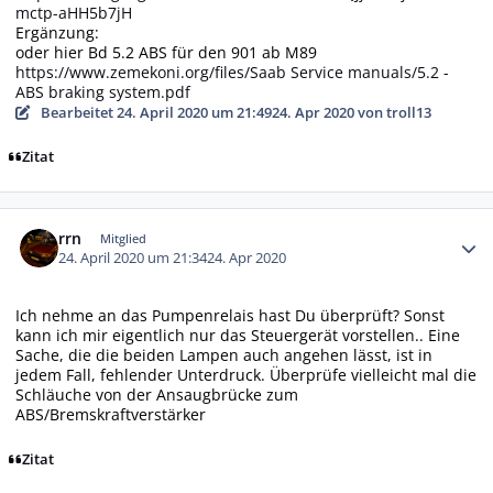
mctp-aHH5b7jH
Ergänzung:
oder hier Bd 5.2 ABS für den 901 ab M89
https://www.zemekoni.org/files/Saab Service manuals/5.2 -
ABS braking system.pdf
Bearbeitet
24. April 2020 um 21:49
24. Apr 2020
von troll13
Zitat
Autor-Statistiken
rrn
Mitglied
24. April 2020 um 21:34
24. Apr 2020
Ich nehme an das Pumpenrelais hast Du überprüft? Sonst
kann ich mir eigentlich nur das Steuergerät vorstellen.. Eine
Sache, die die beiden Lampen auch angehen lässt, ist in
jedem Fall, fehlender Unterdruck. Überprüfe vielleicht mal die
Schläuche von der Ansaugbrücke zum
ABS/Bremskraftverstärker
Zitat