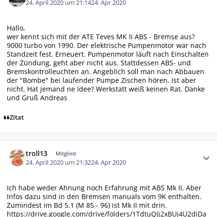
24. April 2020 um 21:14
24. Apr 2020
Hallo,
wer kennt sich mit der ATE Teves MK II ABS - Bremse aus?
9000 turbo von 1990. Der elektrische Pumpenmotor war nach
Standzeit fest. Erneuert. Pumpenmotor läuft nach Einschalten
der Zündung, geht aber nicht aus. Stattdessen ABS- und
Bremskontrolleuchten an. Angeblich soll man nach Abbauen
der "Bombe" bei laufender Pumpe Zischen hören. Ist aber
nicht. Hat jemand ne Idee? Werkstatt weiß keinen Rat. Danke
und Gruß Andreas
Zitat
Autor-Statistiken
troll13
Mitglied
24. April 2020 um 21:32
24. Apr 2020
Ich habe weder Ahnung noch Erfahrung mit ABS Mk II. Aber
Infos dazu sind in den Bremsen manuals vom 9K enthalten.
Zumindest im Bd 5.1 (M 85 - 96) ist Mk II mit drin.
https://drive.google.com/drive/folders/1TdtuQJj2xBUj4U2diDa