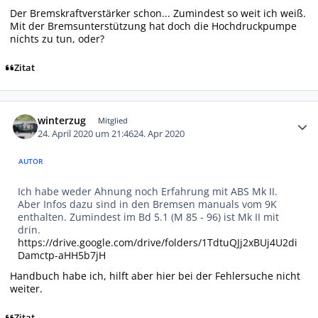
Der Bremskraftverstärker schon... Zumindest so weit ich weiß.
Mit der Bremsunterstützung hat doch die Hochdruckpumpe
nichts zu tun, oder?
Zitat
Autor-Statistiken
winterzug
Mitglied
24. April 2020 um 21:46
24. Apr 2020
AUTOR
Ich habe weder Ahnung noch Erfahrung mit ABS Mk II.
Aber Infos dazu sind in den Bremsen manuals vom 9K
enthalten. Zumindest im Bd 5.1 (M 85 - 96) ist Mk II mit
drin.
https://drive.google.com/drive/folders/1TdtuQJj2xBUj4U2di
Damctp-aHH5b7jH
Handbuch habe ich, hilft aber hier bei der Fehlersuche nicht
weiter.
Zitat