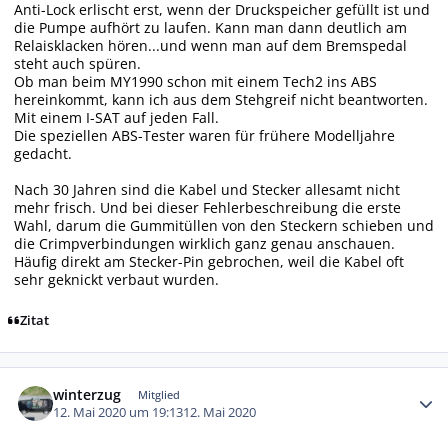
Anti-Lock erlischt erst, wenn der Druckspeicher gefüllt ist und
die Pumpe aufhört zu laufen. Kann man dann deutlich am
Relaisklacken hören...und wenn man auf dem Bremspedal
steht auch spüren.
Ob man beim MY1990 schon mit einem Tech2 ins ABS
hereinkommt, kann ich aus dem Stehgreif nicht beantworten.
Mit einem I-SAT auf jeden Fall.
Die speziellen ABS-Tester waren für frühere Modelljahre
gedacht.
Nach 30 Jahren sind die Kabel und Stecker allesamt nicht
mehr frisch. Und bei dieser Fehlerbeschreibung die erste
Wahl, darum die Gummitüllen von den Steckern schieben und
die Crimpverbindungen wirklich ganz genau anschauen.
Häufig direkt am Stecker-Pin gebrochen, weil die Kabel oft
sehr geknickt verbaut wurden.
Zitat
Autor-Statistiken
winterzug
Mitglied
12. Mai 2020 um 19:13
12. Mai 2020