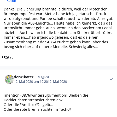
AUTOR
Danke. Die Sicherung brannte ja durch, weil der Motor der
Bremspumpe fest war. Motor habe ich ja getauscht, Druck
wird aufgebaut und Pumpe schaltet auch wieder ab. Alles gut.
Nur eben die ABS-Leuchte... Heute habe ich gemerkt, daß das
Bremslicht immer geht. Auch, wenn ich den Stecker am Pedal
abziehe. Auch, wenn ich die Kontakte am Stecker überbrücke.
Immer eben....hab irgendwo gelesen, daß es da einen
Zusammenhang mit der ABS-Leuchte geben kann, aber das
bezog sich eher auf neuere Modelle. Schwierig alles...
Zitat
Autor-Statistiken
der41kater
Mitglied
12. Mai 2020 um 19:20
12. Mai 2020
[mention=3876]winterzug[/mention] Bleiben die
Heckleuchten/Bremsleuchten an?
Oder die "AntiLock"?...gelb...
Oder die rote Bremsleuchte im Tacho?