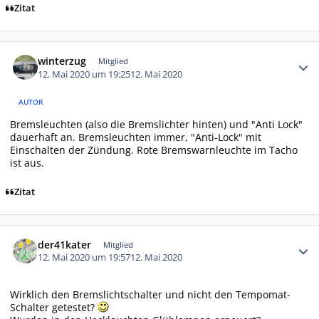
Zitat
Autor-Statistiken
winterzug
Mitglied
12. Mai 2020 um 19:25
12. Mai 2020
AUTOR
Bremsleuchten (also die Bremslichter hinten) und "Anti Lock"
dauerhaft an. Bremsleuchten immer, "Anti-Lock" mit
Einschalten der Zündung. Rote Bremswarnleuchte im Tacho
ist aus.
Zitat
Autor-Statistiken
der41kater
Mitglied
12. Mai 2020 um 19:57
12. Mai 2020
Wirklich den Bremslichtschalter und nicht den Tempomat-
Schalter getestet?