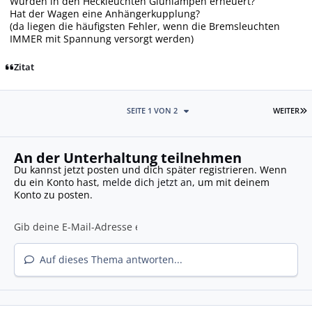
Wurden in den Heckleuchten Glühlampen erneuert?
Hat der Wagen eine Anhängerkupplung?
(da liegen die häufigsten Fehler, wenn die Bremsleuchten
IMMER mit Spannung versorgt werden)
Zitat
L
SEITE 1 VON 2
WEITER
An der Unterhaltung teilnehmen
Du kannst jetzt posten und dich später registrieren. Wenn
du ein Konto hast,
melde dich jetzt an
, um mit deinem
Konto zu posten.
Auf dieses Thema antworten...