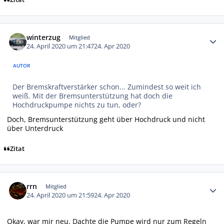
Autor-Statistiken
winterzug
Mitglied
24. April 2020 um 21:47
24. Apr 2020
AUTOR
Der Bremskraftverstärker schon... Zumindest so weit ich
weiß. Mit der Bremsunterstützung hat doch die
Hochdruckpumpe nichts zu tun, oder?
Doch, Bremsunterstützung geht über Hochdruck und nicht
über Unterdruck
Zitat
Autor-Statistiken
rrn
Mitglied
24. April 2020 um 21:59
24. Apr 2020
Okay, war mir neu. Dachte die Pumpe wird nur zum Regeln