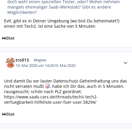
doch wohl einen speziellen Tester, oder? Woher nehmen
mangels ehemaliger Saab-Werkstatt? Gibt es andere
Möglichkeiten?
Evtl. gibt es in Deiner Umgebung (wo bist Du beheimatet?)
einen mit Tech2. Ist eine Sache von 5 Minuten
Zitat
Autor-Statistiken
troll13
Mitglied
10. Mai 2020 um 14:26
10. Mai 2020
Und damit Du vor lauter Datenschutz-Geheimhaltung uns das
nicht verraten mußt
, habe ich Dir das, auch in 5 Minuten,
rausgesucht, schön nach PLZ geordnet:
https://www.saab-cars.de/threads/techii-tech2-
verfuegbarkeit-hilfeliste-user-fuer-user.58294/
Zitat
Autor-Statistiken