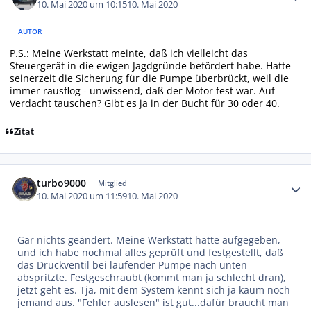
10. Mai 2020 um 10:15
10. Mai 2020
AUTOR
P.S.: Meine Werkstatt meinte, daß ich vielleicht das
Steuergerät in die ewigen Jagdgründe befördert habe. Hatte
seinerzeit die Sicherung für die Pumpe überbrückt, weil die
immer rausflog - unwissend, daß der Motor fest war. Auf
Verdacht tauschen? Gibt es ja in der Bucht für 30 oder 40.
Zitat
Autor-Statistiken
turbo9000
Mitglied
10. Mai 2020 um 11:59
10. Mai 2020
Gar nichts geändert. Meine Werkstatt hatte aufgegeben,
und ich habe nochmal alles geprüft und festgestellt, daß
das Druckventil bei laufender Pumpe nach unten
abspritzte. Festgeschraubt (kommt man ja schlecht dran),
jetzt geht es. Tja, mit dem System kennt sich ja kaum noch
jemand aus. "Fehler auslesen" ist gut...dafür braucht man