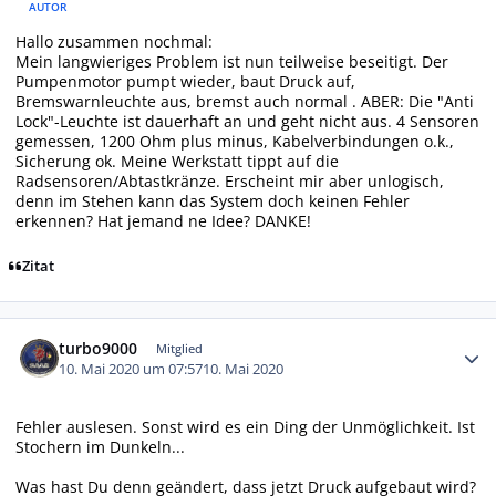
AUTOR
Hallo zusammen nochmal:
Mein langwieriges Problem ist nun teilweise beseitigt. Der
Pumpenmotor pumpt wieder, baut Druck auf,
Bremswarnleuchte aus, bremst auch normal . ABER: Die "Anti
Lock"-Leuchte ist dauerhaft an und geht nicht aus. 4 Sensoren
gemessen, 1200 Ohm plus minus, Kabelverbindungen o.k.,
Sicherung ok. Meine Werkstatt tippt auf die
Radsensoren/Abtastkränze. Erscheint mir aber unlogisch,
denn im Stehen kann das System doch keinen Fehler
erkennen? Hat jemand ne Idee? DANKE!
Zitat
Autor-Statistiken
turbo9000
Mitglied
10. Mai 2020 um 07:57
10. Mai 2020
Fehler auslesen. Sonst wird es ein Ding der Unmöglichkeit. Ist
Stochern im Dunkeln...
Was hast Du denn geändert, dass jetzt Druck aufgebaut wird?