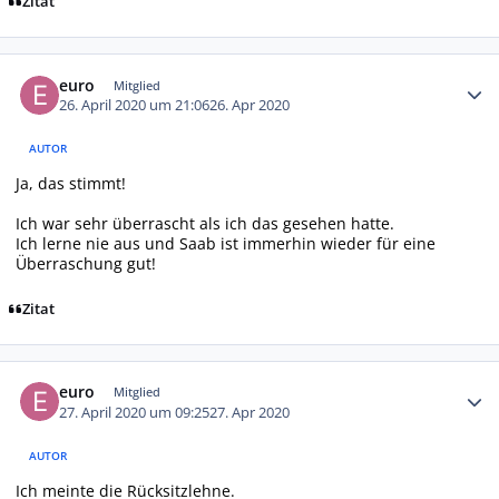
Zitat
Autor-Statistiken
euro
Mitglied
26. April 2020 um 21:06
26. Apr 2020
AUTOR
Ja, das stimmt!
Ich war sehr überrascht als ich das gesehen hatte.
Ich lerne nie aus und Saab ist immerhin wieder für eine
Überraschung gut!
Zitat
Autor-Statistiken
euro
Mitglied
27. April 2020 um 09:25
27. Apr 2020
AUTOR
Ich meinte die Rücksitzlehne.