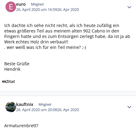
euro
Mitglied
26. April 2020 um 16:59
26. Apr 2020
Ich dachte ich sehe nicht recht, als ich heute zufällig ein
etwas größeres Teil aus meinem alten 902 Cabrio in den
Fingern hatte und es zum Entsorgen zerlegt habe, da ist ja ab
Werk echtes Holz drin verbaut!!
. wer weiß was ich für ein Teil meine? ;-)
Beste Grüße
Hendrik
Zitat
Autor-Statistiken
kauftnix
Mitglied
26. April 2020 um 20:08
26. Apr 2020
Armaturenbrett?