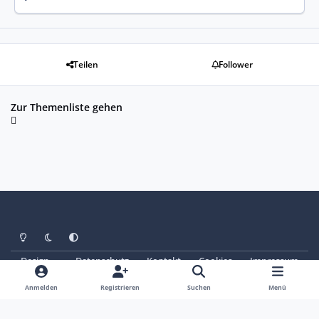
Teilen
Follower
Zur Themenliste gehen
Heller Modus
Dunkler Modus
Systemeinstellung
Design
Datenschutz
Kontakt
Cookies
Impressum
© Copyright 2025 - SAABoteure e. V.
Powered by
Invision Community
Anmelden
Registrieren
Suchen
Menü