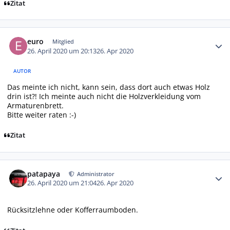
Zitat
Autor-Statistiken
euro
Mitglied
26. April 2020 um 20:13
26. Apr 2020
AUTOR
Das meinte ich nicht, kann sein, dass dort auch etwas Holz
drin ist?! Ich meinte auch nicht die Holzverkleidung vom
Armaturenbrett.
Bitte weiter raten :-)
Zitat
Autor-Statistiken
patapaya
Administrator
26. April 2020 um 21:04
26. Apr 2020
Rücksitzlehne oder Kofferraumboden.