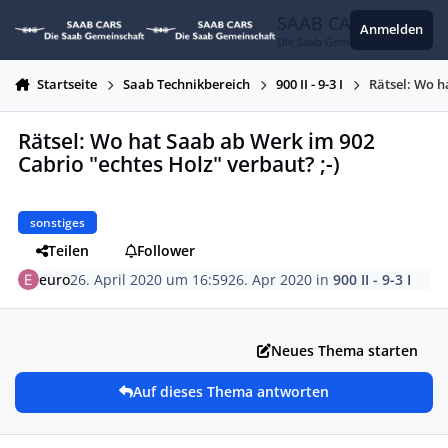
Zum Inhalt springen
SAAB CARS
Anmelden
Die Saab Gemeinschaft
Startseite
Saab Technikbereich
900 II - 9-3 I
Rätsel: Wo h
Rätsel: Wo hat Saab ab Werk im 902
Cabrio "echtes Holz" verbaut? ;-)
sonstiges
Teilen
Follower
euro
26. April 2020 um 16:59
26. Apr 2020
in
900 II - 9-3 I
Neues Thema starten
Auf dieses Thema antworten
Autor-Statistiken