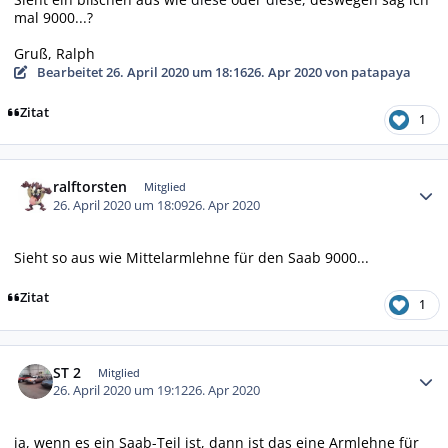
mal 9000...?
Gruß, Ralph
Bearbeitet
26. April 2020 um 18:16
26. Apr 2020
von patapaya
Zitat
1
Autor-Statistiken
ralftorsten
Mitglied
26. April 2020 um 18:09
26. Apr 2020
Sieht so aus wie Mittelarmlehne für den Saab 9000...
Zitat
1
Autor-Statistiken
ST 2
Mitglied
26. April 2020 um 19:12
26. Apr 2020
ja, wenn es ein Saab-Teil ist, dann ist das eine Armlehne für