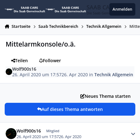
Zum Inhalt springen
SAAB CARS
Anmelden
Die Saab Gemeinschaft
Startseite
Saab Technikbereich
Technik Allgemein
Mitte
Mittelarmkonsole/o.ä.
Teilen
Follower
Wolf900s16
26. April 2020 um 17:57
26. Apr 2020
in
Technik Allgemein
Neues Thema starten
Auf dieses Thema antworten
Autor-Statistiken
Wolf900s16
Mitglied
26. April 2020 um 17:57
26. Apr 2020