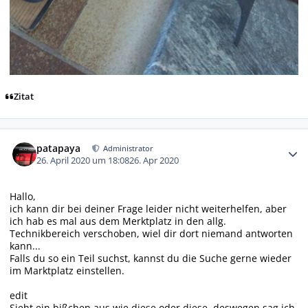
Zitat
Autor-Statistiken
patapaya
Administrator
26. April 2020 um 18:08
26. Apr 2020
Hallo,
ich kann dir bei deiner Frage leider nicht weiterhelfen, aber
ich hab es mal aus dem Merktplatz in den allg.
Technikbereich verschoben, wiel dir dort niemand antworten
kann...
Falls du so ein Teil suchst, kannst du die Suche gerne wieder
im Marktplatz einstellen.
edit
Sieht ein bißchen aus wie
diese
oder
diese,
deswegen sag ich