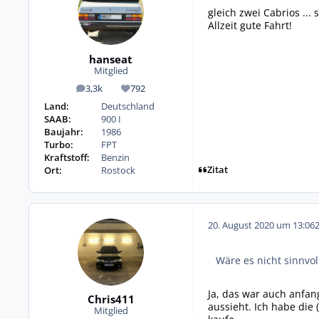
gleich zwei Cabrios ...
Allzeit gute Fahrt!
hanseat
Mitglied
3,3k
792
Beiträge
Reputation
Land:
Deutschland
SAAB:
900 I
Baujahr:
1986
Turbo:
FPT
Kraftstoff:
Benzin
Zitat
Ort:
Rostock
20. August 2020 um 13:06
Wäre es nicht sinnvol
Ja, das war auch anfan
Chris411
aussieht. Ich habe die
Mitglied