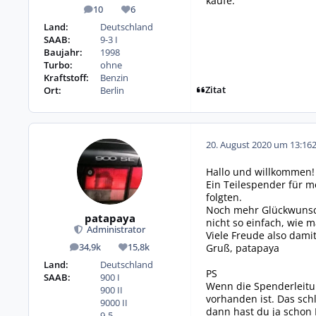
kaufe.
10
6
Beiträge
Reputation
Land:
Deutschland
SAAB:
9-3 I
Baujahr:
1998
Turbo:
ohne
Kraftstoff:
Benzin
Zitat
Ort:
Berlin
20. August 2020 um 13:16
Hallo und willkommen!
Ein Teilespender für m
folgten.
Noch mehr Glückwunsch 
patapaya
nicht so einfach, wie 
Administrator
Viele Freude also damit
Gruß, patapaya
34,9k
15,8k
Beiträge
Reputation
Land:
Deutschland
PS
SAAB:
900 I
Wenn die Spenderleitun
900 II
vorhanden ist. Das sch
9000 II
dann hast du ja schon 
9-5