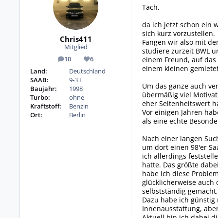
Tach,
da ich jetzt schon ein
sich kurz vorzustellen.
Chris411
Fangen wir also mit dem
Mitglied
studiere zurzeit BWL 
einem Freund, auf das 
10
6
Beiträge
Reputation
einem kleinen gemiet
Land:
Deutschland
SAAB:
9-3 I
Um das ganze auch vern
Baujahr:
1998
übermäßig viel Motivat
Turbo:
ohne
eher Seltenheitswert h
Kraftstoff:
Benzin
Vor einigen Jahren hab
Ort:
Berlin
als eine echte Besonde
Nach einer langen Suc
um dort einen 98'er S
ich allerdings festste
hatte. Das größte dabe
habe ich diese Proble
glücklicherweise auch 
selbstständig gemacht,
Dazu habe ich günstig
Innenausstattung, aber
Aktuell bin ich dabei 