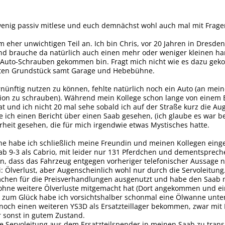
 wenig passiv mitlese und euch demnächst wohl auch mal mit Frage
 eher unwichtigen Teil an. Ich bin Chris, vor 20 Jahren in Dresden
und brauche da natürlich auch einen mehr oder weniger kleinen h
Auto-Schrauben gekommen bin. Fragt mich nicht wie es dazu gekomm
eten Grundstück samt Garage und Hebebühne.
ünftig nutzen zu können, fehlte natürlich noch ein Auto (an meine
ion zu schrauben). Während mein Kollege schon lange von einem E
at und ich nicht 20 mal sehe sobald ich auf der Straße kurz die A
e ich einen Bericht über einen Saab gesehen, (ich glaube es war 
rheit gesehen, die für mich irgendwie etwas Mystisches hatte.
he habe ich schließlich meine Freundin und meinen Kollegen eing
aab 9-3 als Cabrio, mit leider nur 131 Pferdchen und dementspre
llen, dass das Fahrzeug entgegen vorheriger telefonischer Aussage
i: Ölverlust, aber Augenscheinlich wohl nur durch die Servoleit
mchen für die Preisverhandlungen ausgenutzt und habe den Saab m
ohne weitere Ölverluste mitgemacht hat (Dort angekommen und ein
 zum Glück habe ich vorsichtshalber schonmal eine Ölwanne unterg
 noch einen weiteren YS3D als Ersatzteillager bekommen, zwar mi
 sonst in gutem Zustand.
die Servoleitung aus dem Ersatzteilspender in meinen Saab zu trans