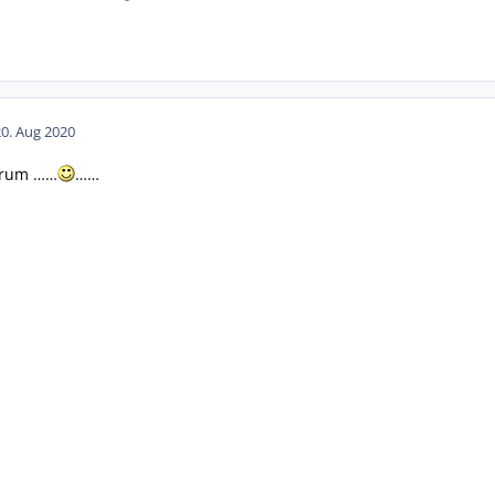
20. Aug 2020
orum ……
……