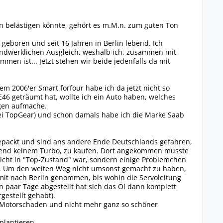
n belästigen könnte, gehört es m.M.n. zum guten Ton
 geboren und seit 16 Jahren in Berlin lebend. Ich
andwerklichen Ausgleich, weshalb ich, zusammen mit
en ist... Jetzt stehen wir beide jedenfalls da mit
m 2006'er Smart forfour habe ich da jetzt nicht so
46 geträumt hat, wollte ich ein Auto haben, welches
ugen aufmache.
bei TopGear) und schon damals habe ich die Marke Saab
epackt und sind ans andere Ende Deutschlands gefahren,
chend keinem Turbo, zu kaufen. Dort angekommen musste
 nicht in "Top-Zustand" war, sondern einige Problemchen
ung. Um den weiten Weg nicht umsonst gemacht zu haben,
it nach Berlin genommen, bis wohin die Servoleitung
 paar Tage abgestellt hat sich das Öl dann komplett
estellt gehabt).
t Motorschaden und nicht mehr ganz so schöner
plantieren.