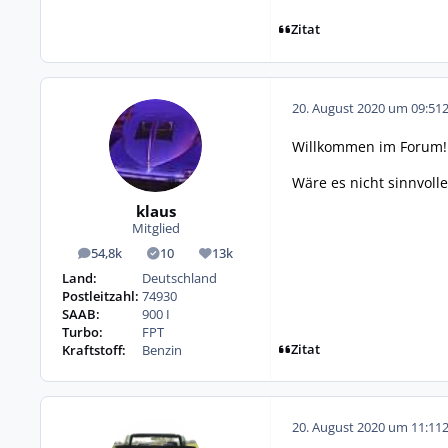
Zitat
20. August 2020 um 09:51
Willkommen im Forum!
Wäre es nicht sinnvoll
klaus
Mitglied
54,8k
10
13k
Beiträge
Lösungen
Reputation
Land:
Deutschland
Postleitzahl:
74930
SAAB:
900 I
Turbo:
FPT
Zitat
Kraftstoff:
Benzin
20. August 2020 um 11:11