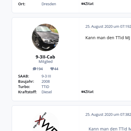
Zitat
Ort:
Dresden
25. August 2020 um 07:19
Kann man den TTid MJ 
9-3II-Cab
Mitglied
194
44
Beiträge
Reputation
SAAB:
9-3 III
Baujahr:
2008
Turbo:
TTiD
Zitat
Kraftstoff:
Diesel
25. August 2020 um 07:38
Kann man den TTid M