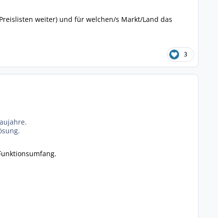
reislisten weiter) und für welchen/s Markt/Land das
3
Baujahre.
lösung.
 Funktionsumfang.