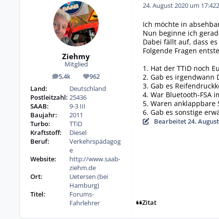
24. August 2020 um 17:42
Ich möchte in absehbar
Nun beginne ich gerad
Dabei fällt auf, dass 
Folgende Fragen entste
Ziehmy
Mitglied
1. Hat der TTiD noch E
2. Gab es irgendwann 
5,4k
962
Beiträge
Reputation
3. Gab es Reifendruckk
Land:
Deutschland
4. War Bluetooth-FSA 
Postleitzahl:
25436
5. Waren anklappbare S
SAAB:
9-3 III
6. Gab es sonstige er
Baujahr:
2011
Bearbeitet
24. August
Turbo:
TTiD
Kraftstoff:
Diesel
Beruf:
Verkehrspädagog
e
Website:
http://www.saab-
ziehm.de
Ort:
Uetersen (bei
Hamburg)
Titel:
Forums-
Zitat
Fahrlehrer