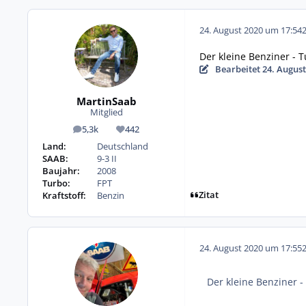
24. August 2020 um 17:54
Der kleine Benziner - 
Bearbeitet
24. August
MartinSaab
Mitglied
5,3k
442
Beiträge
Reputation
Land:
Deutschland
SAAB:
9-3 II
Baujahr:
2008
Turbo:
FPT
Zitat
Kraftstoff:
Benzin
24. August 2020 um 17:55
Der kleine Benziner 