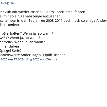
24. Aug 2020
er Zukunft wieder einen 9-3 Aero SportCombi fahren.
e, mir so einige Fahrzeuge anzusehen.
es scheinbar in den Baujahren 2008-2011 doch noch so einige Ände
hen konkret:
uro5 erhalten? Wenn ja, ab wann?
DAB+? Wenn ja, ab wann?
ontrolle? Wenn ja, ab wann?
immer dabei?
piegel Serie?
wähnenswerte Änderungen? Optik? Innen?
 2020 um 17:56
24. Aug 2020
von Ziehmy