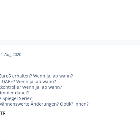
24. Aug 2020
 Euro5 erhalten? Wenn ja, ab wann?
n DAB+? Wenn ja, ab wann?
kkontrolle? Wenn ja, ab wann?
 immer dabei?
 Spiegel Serie?
erwähnenswerte Änderungen? Optik? Innen?
DTR