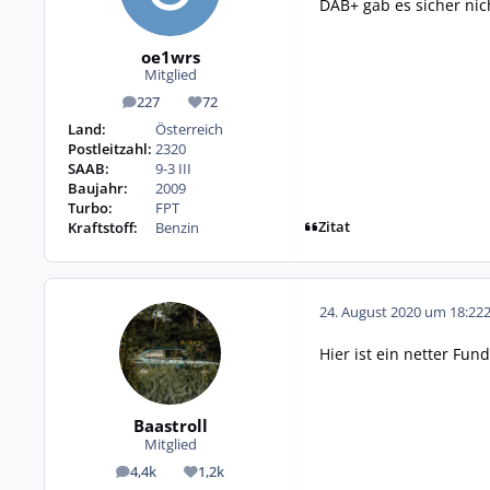
DAB+ gab es sicher nich
oe1wrs
Mitglied
227
72
Beiträge
Reputation
Land:
Österreich
Postleitzahl:
2320
SAAB:
9-3 III
Baujahr:
2009
Turbo:
FPT
Zitat
Kraftstoff:
Benzin
24. August 2020 um 18:22
Hier
ist ein netter Fund
Baastroll
Mitglied
4,4k
1,2k
Beiträge
Reputation