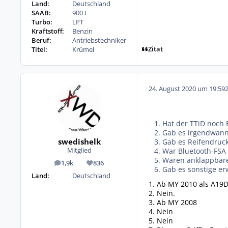
Land:
Deutschland
SAAB:
900 I
Turbo:
LPT
Kraftstoff:
Benzin
Beruf:
Antriebstechniker
Zitat
Titel:
Krümel
24. August 2020 um 19:59
1. Hat der TTiD noch
2. Gab es irgendwan
swedishelk
3. Gab es Reifendruc
4. War Bluetooth-FSA
Mitglied
5. Waren anklappbare
1,9k
836
Beiträge
Reputation
6. Gab es sonstige 
Land:
Deutschland
1. Ab MY 2010 als A19
2. Nein.
3. Ab MY 2008
4. Nein
5. Nein