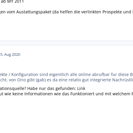
nt ab MY 2011
en vom Austattungspaket (da helfen die verlinkten Prospekte und P
25. Aug 2020
ekte / Konfiguration sind eigentlich alle online abrufbar fur diese 
cht, von Orio gibt (gab) es da eine relativ gut integrierte Nachrüst
mationsquelle? Habe nur das gefunden:
Link
gut wie keine Informationen wie das Funktioniert und mit welchem