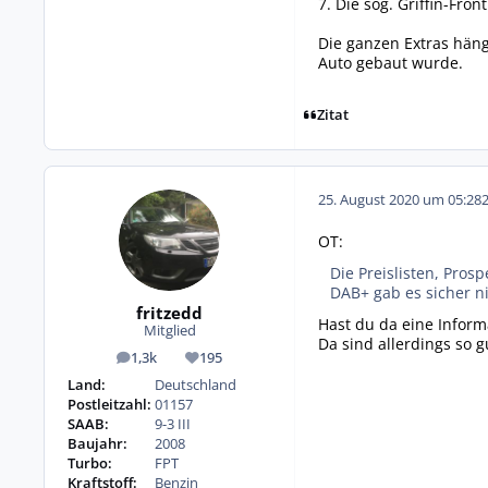
7. Die sog. Griffin-Fro
Die ganzen Extras häng
Auto gebaut wurde.
Zitat
25. August 2020 um 05:28
OT:
Die Preislisten, Prosp
DAB+ gab es sicher ni
fritzedd
Hast du da eine Infor
Mitglied
Da sind allerdings so 
1,3k
195
Beiträge
Reputation
Land:
Deutschland
Postleitzahl:
01157
SAAB:
9-3 III
Baujahr:
2008
Turbo:
FPT
Kraftstoff:
Benzin