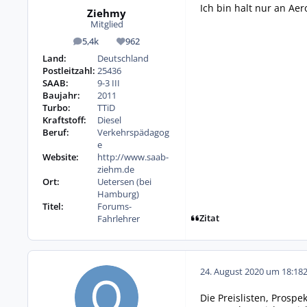
Ich bin halt nur an Aer
Ziehmy
Mitglied
5,4k
962
Beiträge
Reputation
Land:
Deutschland
Postleitzahl:
25436
SAAB:
9-3 III
Baujahr:
2011
Turbo:
TTiD
Kraftstoff:
Diesel
Beruf:
Verkehrspädagog
e
Website:
http://www.saab-
ziehm.de
Ort:
Uetersen (bei
Hamburg)
Titel:
Forums-
Zitat
Fahrlehrer
24. August 2020 um 18:18
Die Preislisten, Prospe